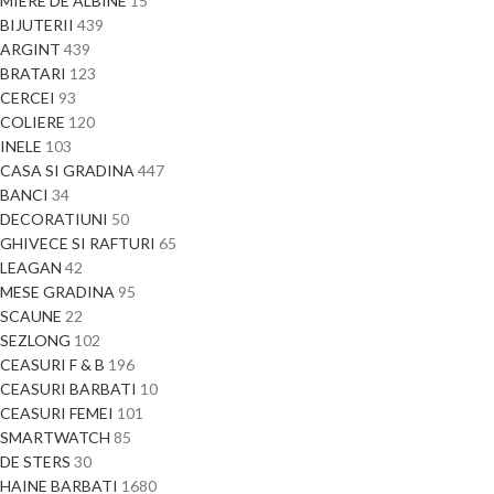
MIERE DE ALBINE
15
BIJUTERII
439
ARGINT
439
BRATARI
123
CERCEI
93
COLIERE
120
INELE
103
CASA SI GRADINA
447
BANCI
34
DECORATIUNI
50
GHIVECE SI RAFTURI
65
LEAGAN
42
MESE GRADINA
95
SCAUNE
22
SEZLONG
102
CEASURI F & B
196
CEASURI BARBATI
10
CEASURI FEMEI
101
SMARTWATCH
85
DE STERS
30
HAINE BARBATI
1680