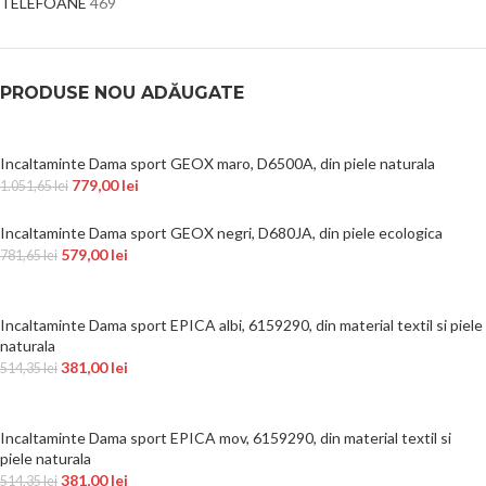
TELEFOANE
469
PRODUSE NOU ADĂUGATE
Incaltaminte Dama sport GEOX maro, D6500A, din piele naturala
779,00
lei
1.051,65
lei
Incaltaminte Dama sport GEOX negri, D680JA, din piele ecologica
579,00
lei
781,65
lei
Incaltaminte Dama sport EPICA albi, 6159290, din material textil si piele
naturala
381,00
lei
514,35
lei
Incaltaminte Dama sport EPICA mov, 6159290, din material textil si
piele naturala
381,00
lei
514,35
lei