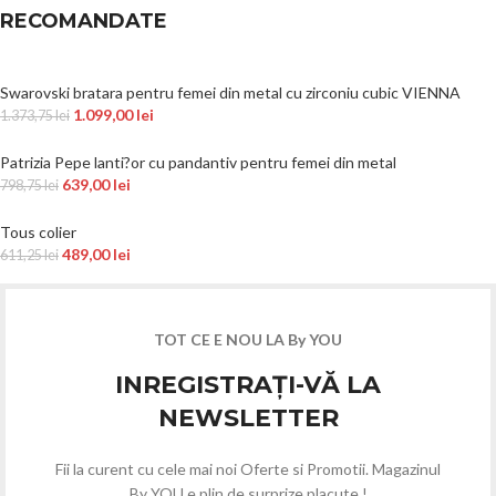
RECOMANDATE
Swarovski bratara pentru femei din metal cu zirconiu cubic VIENNA
1.099,00
lei
1.373,75
lei
Patrizia Pepe lanti?or cu pandantiv pentru femei din metal
639,00
lei
798,75
lei
Tous colier
489,00
lei
611,25
lei
TOT CE E NOU LA By YOU
INREGISTRAȚI-VĂ LA
NEWSLETTER
Fii la curent cu cele mai noi Oferte si Promotii. Magazinul
By YOU e plin de surprize placute !