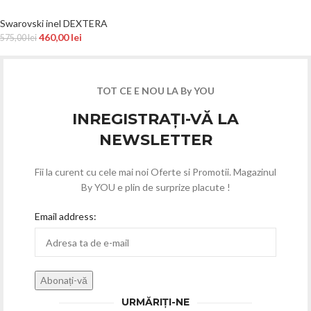
Swarovski inel DEXTERA
460,00
lei
575,00
lei
TOT CE E NOU LA By YOU
INREGISTRAȚI-VĂ LA
NEWSLETTER
Fii la curent cu cele mai noi Oferte si Promotii. Magazinul
By YOU e plin de surprize placute !
Email address:
URMĂRIȚI-NE