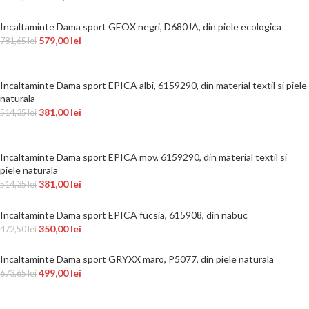
Incaltaminte Dama sport GEOX negri, D680JA, din piele ecologica
579,00
lei
781,65
lei
Incaltaminte Dama sport EPICA albi, 6159290, din material textil si piele
naturala
381,00
lei
514,35
lei
Incaltaminte Dama sport EPICA mov, 6159290, din material textil si
piele naturala
381,00
lei
514,35
lei
Incaltaminte Dama sport EPICA fucsia, 615908, din nabuc
350,00
lei
472,50
lei
Incaltaminte Dama sport GRYXX maro, P5077, din piele naturala
499,00
lei
673,65
lei