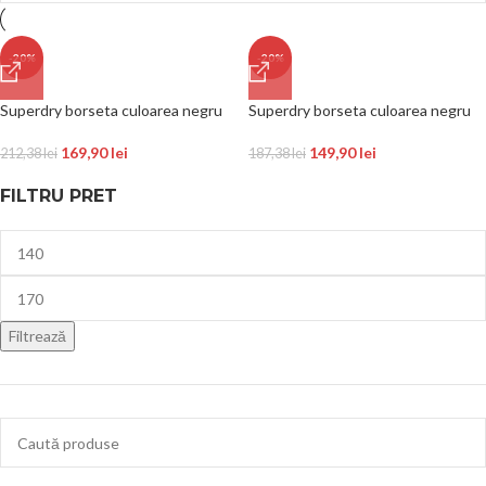
-20%
-20%
Superdry borseta culoarea negru
Superdry borseta culoarea negru
169,90
lei
149,90
lei
212,38
lei
187,38
lei
FILTRU PRET
Filtrează