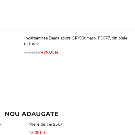
Incaltaminte Dama sport GRYXX maro, P5077, din piele
naturala
499,00
lei
673,65
lei
NOU ADAUGATE
Miere de Tei 250g
15,00
lei