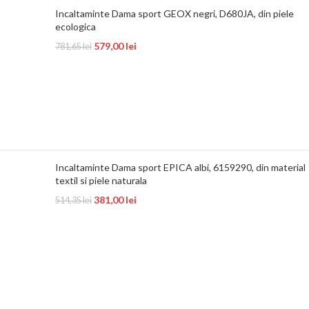
Incaltaminte Dama sport GEOX negri, D680JA, din piele
ecologica
579,00
lei
781,65
lei
Incaltaminte Dama sport EPICA albi, 6159290, din material
textil si piele naturala
381,00
lei
514,35
lei