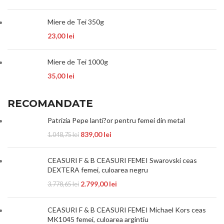
Miere de Tei 350g
23,00
lei
Miere de Tei 1000g
35,00
lei
RECOMANDATE
Patrizia Pepe lanti?or pentru femei din metal
839,00
lei
1.048,75
lei
CEASURI F & B CEASURI FEMEI Swarovski ceas
DEXTERA femei, culoarea negru
2.799,00
lei
3.778,65
lei
CEASURI F & B CEASURI FEMEI Michael Kors ceas
MK1045 femei, culoarea argintiu