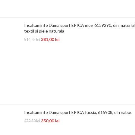
Incaltaminte Dama sport EPICA mov, 6159290, din material
textil si piele naturala
381,00
lei
514,35
lei
Incaltaminte Dama sport EPICA fucsia, 615908, din nabuc
350,00
lei
472,50
lei