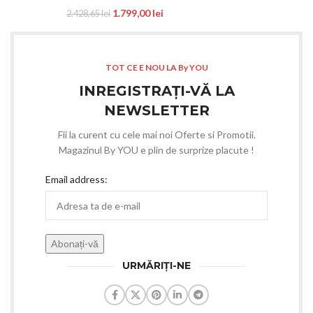
1.799,00
lei
2.428,65
lei
TOT CE E NOU LA By YOU
INREGISTRAȚI-VĂ LA
NEWSLETTER
Fii la curent cu cele mai noi Oferte si Promotii.
Magazinul By YOU e plin de surprize placute !
Email address:
URMĂRIȚI-NE