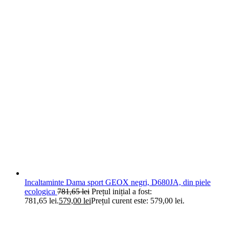
Incaltaminte Dama sport GEOX negri, D680JA, din piele
ecologica
781,65
lei
Prețul inițial a fost:
781,65 lei.
579,00
lei
Prețul curent este: 579,00 lei.