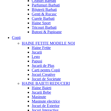
Ceasuri Barbati
Parfumuri Barbati
Bijuterii Barbati
Genti & Rucasc
Curele Barbati
Haine Sport
Tricouri Barbati
Butoni & Papioane
Copii
HAINE FETITE
MODELE NOI
Haine Fetite
Jucarii
Lego
Papusi
Jucarii de Plus
Carti pentru Copii
Jocuri Creative
Jocuri de Societate
HAINE BAIETI
REDUCERI
Haine Baieti
Jucarii Bebe
Masinute
Masinute electrice
Jocuri de Exterior
Jocuri Interactive