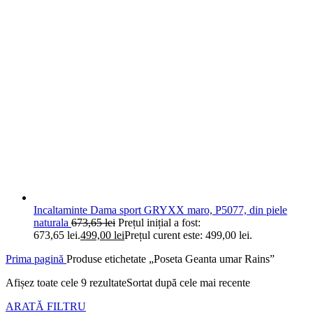
Incaltaminte Dama sport GRYXX maro, P5077, din piele
naturala
673,65
lei
Prețul inițial a fost:
673,65 lei.
499,00
lei
Prețul curent este: 499,00 lei.
Prima pagină
Produse etichetate „Poseta Geanta umar Rains”
Afișez toate cele 9 rezultate
Sortat după cele mai recente
ARATĂ FILTRU