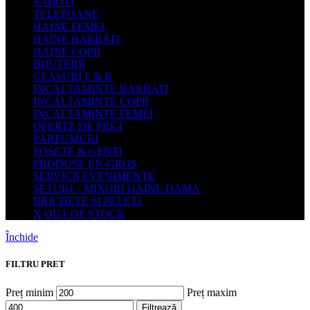
SABOTI
TELEFOANE
HAINE FEMEI
HAINE BARBATI
HAINE COPII
BIJUTERII
CEASURI F & B
INCALTAMINTE BARBATI
INCALTAMINTE COPII
INCALTAMINTE FEMEI
OFERTE DE PRET
PARFUMURI
POSETE & GENTI
PRODUSE EN-GROS
SERVICII EVENIMENTE
SETURI – MIXURI HAINE DAMA
BRICHETE SI PELETI
X OUT OF STOCK
Închide
FILTRU PRET
Preț minim
Preț maxim
Filtrează