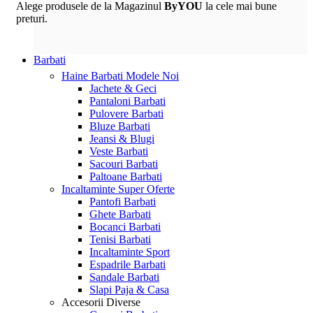
Alege produsele de la Magazinul
ByYOU
la cele mai bune
preturi.
Barbati
Haine Barbati
Modele Noi
Jachete & Geci
Pantaloni Barbati
Pulovere Barbati
Bluze Barbati
Jeansi & Blugi
Veste Barbati
Sacouri Barbati
Paltoane Barbati
Incaltaminte
Super Oferte
Pantofi Barbati
Ghete Barbati
Bocanci Barbati
Tenisi Barbati
Incaltaminte Sport
Espadrile Barbati
Sandale Barbati
Slapi Paja & Casa
Accesorii
Diverse