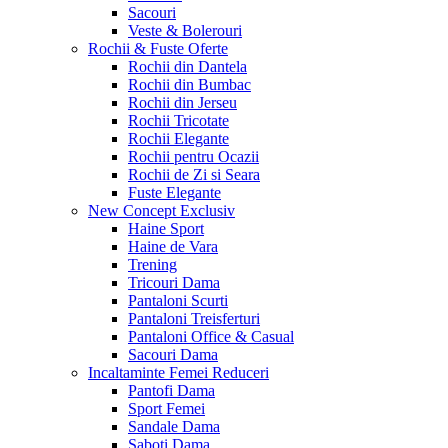
Sacouri
Veste & Bolerouri
Rochii & Fuste
Oferte
Rochii din Dantela
Rochii din Bumbac
Rochii din Jerseu
Rochii Tricotate
Rochii Elegante
Rochii pentru Ocazii
Rochii de Zi si Seara
Fuste Elegante
New Concept
Exclusiv
Haine Sport
Haine de Vara
Trening
Tricouri Dama
Pantaloni Scurti
Pantaloni Treisferturi
Pantaloni Office & Casual
Sacouri Dama
Incaltaminte Femei
Reduceri
Pantofi Dama
Sport Femei
Sandale Dama
Saboti Dama