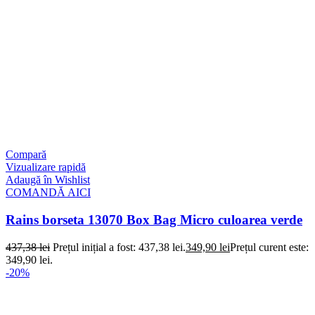
Compară
Vizualizare rapidă
Adaugă în Wishlist
COMANDĂ AICI
Rains borseta 13070 Box Bag Micro culoarea verde
437,38
lei
Prețul inițial a fost: 437,38 lei.
349,90
lei
Prețul curent este:
349,90 lei.
-20%