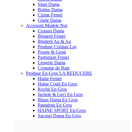
Slapi Dama
Botine Dama
Cizme Femei
Ghete Dama
Accesorii
Modele Noi
Ceasuri Dama
Bijuterii Femei
Bijuterii Au & Ag
Produse Cristian Lay
Posete & Genti
Parfumuri Femei
Lenjerie Dama
Costume de Baie
Produse En-Gros
LA REDUCERE
Haine Femei
Haine Copii En Gros
Rochii En Gros
Jachete & Geci En Gros
Bluze Dama En Gros
Pantaloni En Gros
HAINE SPORT En-Gros
Sacouri Dama En Gros