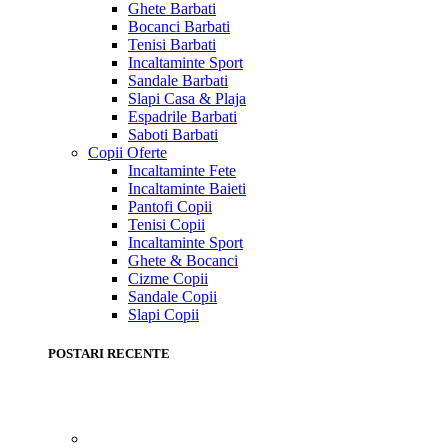
Ghete Barbati
Bocanci Barbati
Tenisi Barbati
Incaltaminte Sport
Sandale Barbati
Slapi Casa & Plaja
Espadrile Barbati
Saboti Barbati
Copii
Oferte
Incaltaminte Fete
Incaltaminte Baieti
Pantofi Copii
Tenisi Copii
Incaltaminte Sport
Ghete & Bocanci
Cizme Copii
Sandale Copii
Slapi Copii
POSTARI RECENTE