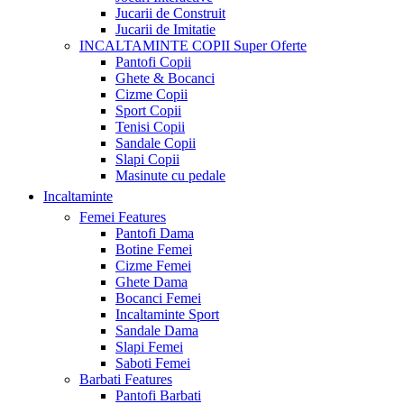
Jucarii de Construit
Jucarii de Imitatie
INCALTAMINTE COPII
Super Oferte
Pantofi Copii
Ghete & Bocanci
Cizme Copii
Sport Copii
Tenisi Copii
Sandale Copii
Slapi Copii
Masinute cu pedale
Incaltaminte
Femei
Features
Pantofi Dama
Botine Femei
Cizme Femei
Ghete Dama
Bocanci Femei
Incaltaminte Sport
Sandale Dama
Slapi Femei
Saboti Femei
Barbati
Features
Pantofi Barbati