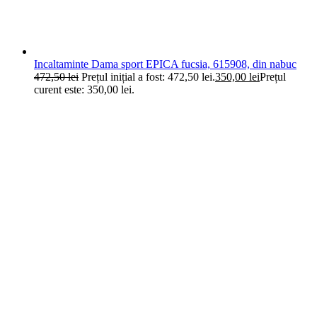
Incaltaminte Dama sport EPICA fucsia, 615908, din nabuc
472,50
lei
Prețul inițial a fost: 472,50 lei.
350,00
lei
Prețul
curent este: 350,00 lei.