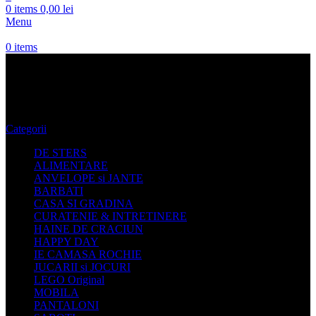
0
items
0,00
lei
Menu
0
items
Poseta Geanta umar Rains
Categorii
DE STERS
ALIMENTARE
ANVELOPE si JANTE
BARBATI
CASA SI GRADINA
CURATENIE & INTRETINERE
HAINE DE CRACIUN
HAPPY DAY
IE CAMASA ROCHIE
JUCARII si JOCURI
LEGO Original
MOBILA
PANTALONI