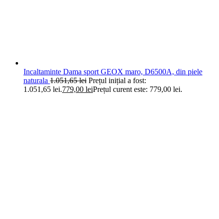
Incaltaminte Dama sport GEOX maro, D6500A, din piele
naturala
1.051,65
lei
Prețul inițial a fost:
1.051,65 lei.
779,00
lei
Prețul curent este: 779,00 lei.