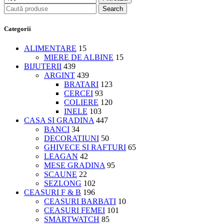
Search
Categorii
ALIMENTARE
15
MIERE DE ALBINE
15
BIJUTERII
439
ARGINT
439
BRATARI
123
CERCEI
93
COLIERE
120
INELE
103
CASA SI GRADINA
447
BANCI
34
DECORATIUNI
50
GHIVECE SI RAFTURI
65
LEAGAN
42
MESE GRADINA
95
SCAUNE
22
SEZLONG
102
CEASURI F & B
196
CEASURI BARBATI
10
CEASURI FEMEI
101
SMARTWATCH
85