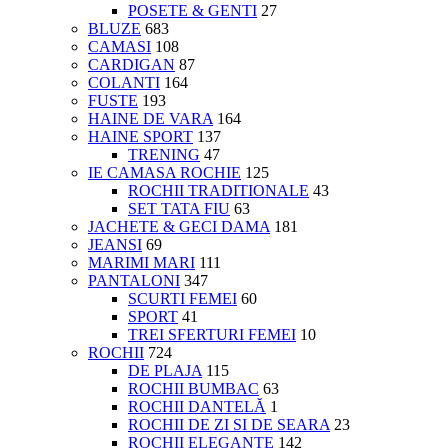
POSETE & GENTI
27
BLUZE
683
CAMASI
108
CARDIGAN
87
COLANTI
164
FUSTE
193
HAINE DE VARA
164
HAINE SPORT
137
TRENING
47
IE CAMASA ROCHIE
125
ROCHII TRADITIONALE
43
SET TATA FIU
63
JACHETE & GECI DAMA
181
JEANSI
69
MARIMI MARI
111
PANTALONI
347
SCURTI FEMEI
60
SPORT
41
TREI SFERTURI FEMEI
10
ROCHII
724
DE PLAJA
115
ROCHII BUMBAC
63
ROCHII DANTELĂ
1
ROCHII DE ZI SI DE SEARA
23
ROCHII ELEGANTE
142