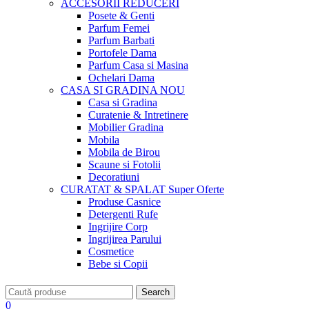
ACCESORII
REDUCERI
Posete & Genti
Parfum Femei
Parfum Barbati
Portofele Dama
Parfum Casa si Masina
Ochelari Dama
CASA SI GRADINA
NOU
Casa si Gradina
Curatenie & Intretinere
Mobilier Gradina
Mobila
Mobila de Birou
Scaune si Fotolii
Decoratiuni
CURATAT & SPALAT
Super Oferte
Produse Casnice
Detergenti Rufe
Ingrijire Corp
Ingrijirea Parului
Cosmetice
Bebe si Copii
Search
0