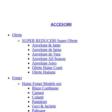
ACCESORII
Oferte
SUPER REDUCERI
Super Oferte
Anvelope & Jante
Anvelope de Iarna
Anvelope de Vara
Anvelope All Season
Anvelope Agro
Oferte Haine Copii
Oferte Hainute
Femei
Haine Femei
Modele noi
Bluze Cardigane
Camasi
Colanti
Pantaloni
Geci & Jachete
Paltoane