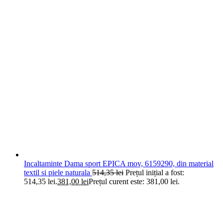
Incaltaminte Dama sport EPICA mov, 6159290, din material
textil si piele naturala
514,35
lei
Prețul inițial a fost:
514,35 lei.
381,00
lei
Prețul curent este: 381,00 lei.