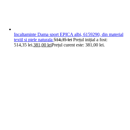
Incaltaminte Dama sport EPICA albi, 6159290, din material
textil si piele naturala
514,35
lei
Prețul inițial a fost:
514,35 lei.
381,00
lei
Prețul curent este: 381,00 lei.