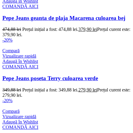
Adaugă în Wishlist
COMANDĂ AICI
Pepe Jeans geanta de plaja Macarena culoarea bej
474,88
lei
Prețul inițial a fost: 474,88 lei.
379,90
lei
Prețul curent este:
379,90 lei.
-20%
Compară
Vizualizare rapidă
Adaugă în Wishlist
COMANDĂ AICI
Pepe Jeans poseta Terry culoarea verde
349,88
lei
Prețul inițial a fost: 349,88 lei.
279,90
lei
Prețul curent este:
279,90 lei.
-20%
Compară
Vizualizare rapidă
Adaugă în Wishlist
COMANDĂ AICI