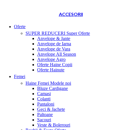
ACCESORII
Oferte
SUPER REDUCERI
Super Oferte
Anvelope & Jante
Anvelope de Iarna
Anvelope de Vara
Anvelope All Season
Anvelope Agro
Oferte Haine Copii
Oferte Hainute
Femei
Haine Femei
Modele noi
Bluze Cardigane
Camasi
Colanti
Pantaloni
Geci & Jachete
Paltoane
Sacouri
Veste & Bolerouri