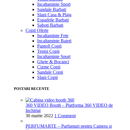
Incaltaminte Sport
Sandale Barbati
Slapi Casa & Plaja
Espadrile Barbati
Saboti Barbati
Copii
Oferte
Incaltaminte Fete
Incaltaminte Baieti
Pantofi Copii
Tenisi Copii
Incaltaminte Sport
Ghete & Bocanci
Cizme Copii
Sandale Copii
Slapi Copii
POSTARI RECENTE
360 VIDEO Booth – Platforma 360 VIDEO de
Inchiriat
30 martie 2022
1 Comment
PERFUMARTE – Parfumuri pentru Camera si