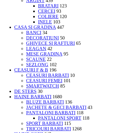
ARGINT
439
BRATARI
123
CERCEI
93
COLIERE
120
INELE
103
CASA SI GRADINA
447
BANCI
34
DECORATIUNI
50
GHIVECE SI RAFTURI
65
LEAGAN
42
MESE GRADINA
95
SCAUNE
22
SEZLONG
102
CEASURI F & B
196
CEASURI BARBATI
10
CEASURI FEMEI
101
SMARTWATCH
85
DE STERS
30
HAINE BARBATI
1680
BLUZE BARBATI
136
JACHETE & GECI BARBATI
43
PANTALONI BARBATI
118
PANTALONI SPORT
118
SPORT BARBATI
115
TRICOURI BARBATI
1268