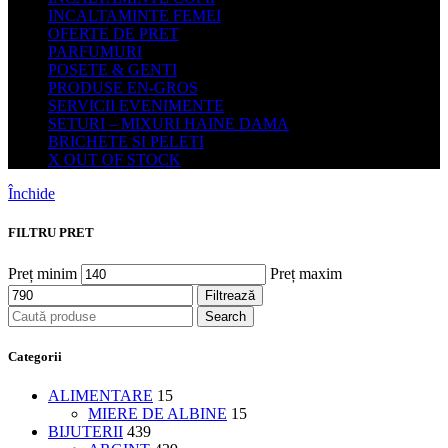
INCALTAMINTE FEMEI
OFERTE DE PRET
PARFUMURI
POSETE & GENTI
PRODUSE EN-GROS
SERVICII EVENIMENTE
SETURI – MIXURI HAINE DAMA
BRICHETE SI PELETI
X OUT OF STOCK
Închide
FILTRU PRET
Preț minim
Preț maxim
Filtrează
Search
Categorii
ALIMENTARE
15
MIERE DE ALBINE
15
BIJUTERII
439