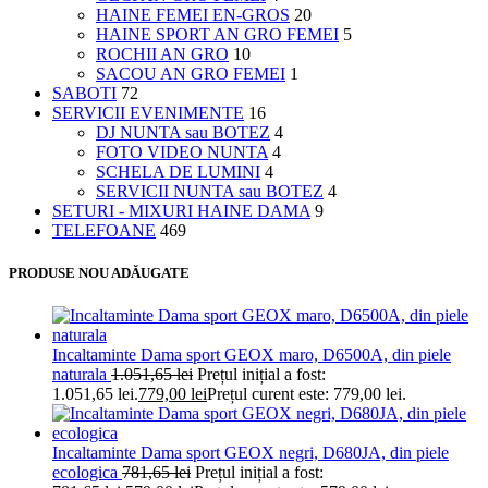
HAINE FEMEI EN-GROS
20
HAINE SPORT AN GRO FEMEI
5
ROCHII AN GRO
10
SACOU AN GRO FEMEI
1
SABOTI
72
SERVICII EVENIMENTE
16
DJ NUNTA sau BOTEZ
4
FOTO VIDEO NUNTA
4
SCHELA DE LUMINI
4
SERVICII NUNTA sau BOTEZ
4
SETURI - MIXURI HAINE DAMA
9
TELEFOANE
469
PRODUSE NOU ADĂUGATE
Incaltaminte Dama sport GEOX maro, D6500A, din piele
naturala
1.051,65
lei
Prețul inițial a fost:
1.051,65 lei.
779,00
lei
Prețul curent este: 779,00 lei.
Incaltaminte Dama sport GEOX negri, D680JA, din piele
ecologica
781,65
lei
Prețul inițial a fost: