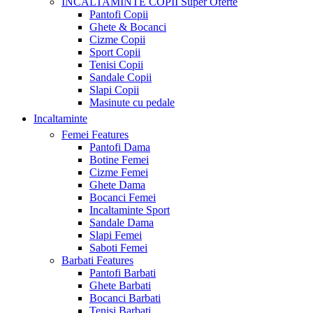
INCALTAMINTE COPII
Super Oferte
Pantofi Copii
Ghete & Bocanci
Cizme Copii
Sport Copii
Tenisi Copii
Sandale Copii
Slapi Copii
Masinute cu pedale
Incaltaminte
Femei
Features
Pantofi Dama
Botine Femei
Cizme Femei
Ghete Dama
Bocanci Femei
Incaltaminte Sport
Sandale Dama
Slapi Femei
Saboti Femei
Barbati
Features
Pantofi Barbati
Ghete Barbati
Bocanci Barbati
Tenisi Barbati