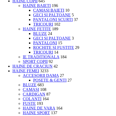
HAINE COPII
645
HAINE BAIETI
196
CAMASI BAIETI
10
GECI SI PALTOANE
5
PANTALONI SCURTI
37
TRICOURI
102
HAINE FETITE
189
BLUZE
24
GECI SI PALTOANE
3
PANTALONI
15
ROCHITE SI FUSTITE
29
TRICOURI
14
IE TRADITIONALA
184
SPORT COPII
92
HAINE DE CRACIUN
42
HAINE FEMEI
3233
ACCESORII DAMA
27
POSETE & GENTI
27
BLUZE
683
CAMASI
108
CARDIGAN
87
COLANTI
164
FUSTE
193
HAINE DE VARA
164
HAINE SPORT
137