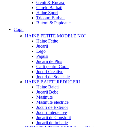
Genti & Rucasc
Curele Barbati
Haine Sport
Tricouri Barbati
Butoni & Papioane
Copii
HAINE FETITE
MODELE NOI
Haine Fetite
Jucarii
Lego
Papusi
Jucarii de Plus
Carti pentru Copii
Jocuri Creative
Jocuri de Societate
HAINE BAIETI
REDUCERI
Haine Baieti
Jucarii Bebe
Masinute
Masinute electrice
Jocuri de Exterior
Jocuri Interactive
Jucarii de Construit
Jucarii de Imitatie