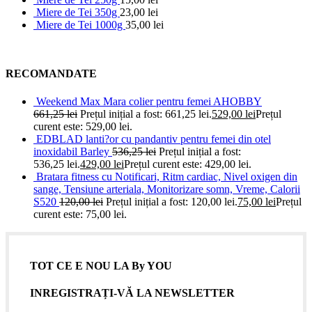
Miere de Tei 350g
23,00
lei
Miere de Tei 1000g
35,00
lei
RECOMANDATE
Weekend Max Mara colier pentru femei AHOBBY
661,25
lei
Prețul inițial a fost: 661,25 lei.
529,00
lei
Prețul
curent este: 529,00 lei.
EDBLAD lanti?or cu pandantiv pentru femei din otel
inoxidabil Barley
536,25
lei
Prețul inițial a fost:
536,25 lei.
429,00
lei
Prețul curent este: 429,00 lei.
Bratara fitness cu Notificari, Ritm cardiac, Nivel oxigen din
sange, Tensiune arteriala, Monitorizare somn, Vreme, Calorii
S520
120,00
lei
Prețul inițial a fost: 120,00 lei.
75,00
lei
Prețul
curent este: 75,00 lei.
TOT CE E NOU LA By YOU
INREGISTRAȚI-VĂ LA NEWSLETTER