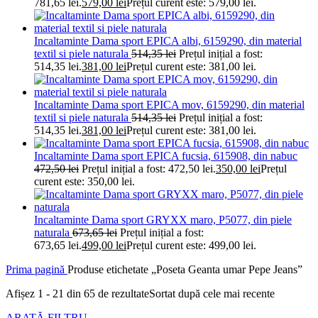
781,65 lei.
579,00
lei
Prețul curent este: 579,00 lei.
Incaltaminte Dama sport EPICA albi, 6159290, din material
textil si piele naturala
514,35
lei
Prețul inițial a fost:
514,35 lei.
381,00
lei
Prețul curent este: 381,00 lei.
Incaltaminte Dama sport EPICA mov, 6159290, din material
textil si piele naturala
514,35
lei
Prețul inițial a fost:
514,35 lei.
381,00
lei
Prețul curent este: 381,00 lei.
Incaltaminte Dama sport EPICA fucsia, 615908, din nabuc
472,50
lei
Prețul inițial a fost: 472,50 lei.
350,00
lei
Prețul
curent este: 350,00 lei.
Incaltaminte Dama sport GRYXX maro, P5077, din piele
naturala
673,65
lei
Prețul inițial a fost:
673,65 lei.
499,00
lei
Prețul curent este: 499,00 lei.
Prima pagină
Produse etichetate „Poseta Geanta umar Pepe Jeans”
Afișez 1 - 21 din 65 de rezultate
Sortat după cele mai recente
ARATĂ FILTRU