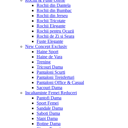
Rochii & Fuste
Oferte
Rochii din Dantela
Rochii din Bumbac
Rochii din Jerseu
Rochii Tricotate
Rochii Elegante
Rochii pentru Ocazii
Rochii de Zi si Seara
Fuste Elegante
New Concept
Exclusiv
Haine Sport
Haine de Vara
Trening
Tricouri Dama
Pantaloni Scurti
Pantaloni Treisferturi
Pantaloni Office & Casual
Sacouri Dama
Incaltaminte Femei
Reduceri
Pantofi Dama
Sport Femei
Sandale Dama
Saboti Dama
Slapi Dama
Botine Dama