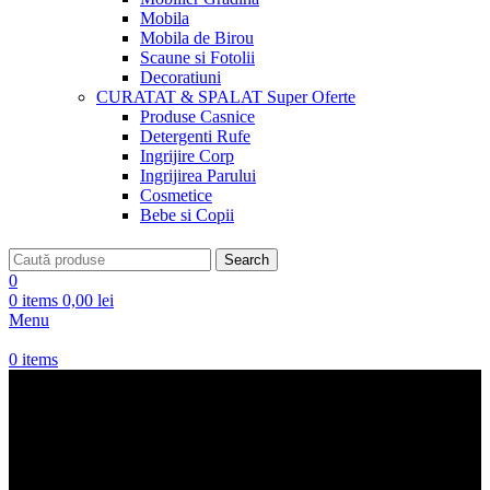
Mobila
Mobila de Birou
Scaune si Fotolii
Decoratiuni
CURATAT & SPALAT
Super Oferte
Produse Casnice
Detergenti Rufe
Ingrijire Corp
Ingrijirea Parului
Cosmetice
Bebe si Copii
Search
0
0
items
0,00
lei
Menu
0
items
Poseta Geanta umar Pepe
Jeans