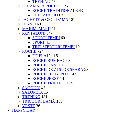
TRENING
47
IE CAMASA ROCHIE
125
ROCHII TRADITIONALE
43
SET TATA FIU
63
JACHETE & GECI DAMA
181
JEANSI
69
MARIMI MARI
111
PANTALONI
347
SCURTI FEMEI
60
SPORT
41
TREI SFERTURI FEMEI
10
ROCHII
724
DE PLAJA
115
ROCHII BUMBAC
63
ROCHII DANTELĂ
1
ROCHII DE ZI SI DE SEARA
23
ROCHII ELEGANTE
142
ROCHII JERSE
14
ROCHII TRICOTATE
4
SACOURI
43
SALOPETA
15
TRENING
181
TRICOURI DAMĂ
153
VESTE
36
HAPPY DAY
7