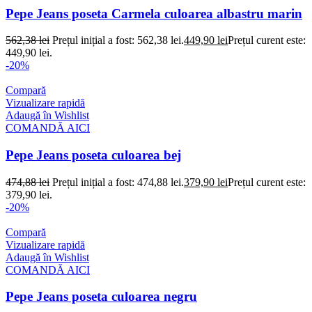
Pepe Jeans poseta Carmela culoarea albastru marin
562,38
lei
Prețul inițial a fost: 562,38 lei.
449,90
lei
Prețul curent este:
449,90 lei.
-20%
Compară
Vizualizare rapidă
Adaugă în Wishlist
COMANDĂ AICI
Pepe Jeans poseta culoarea bej
474,88
lei
Prețul inițial a fost: 474,88 lei.
379,90
lei
Prețul curent este:
379,90 lei.
-20%
Compară
Vizualizare rapidă
Adaugă în Wishlist
COMANDĂ AICI
Pepe Jeans poseta culoarea negru