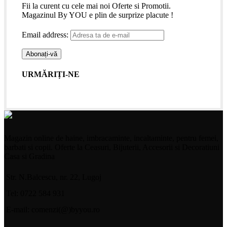
Fii la curent cu cele mai noi Oferte si Promotii.
Magazinul By YOU e plin de surprize placute !
Email address:
URMĂRIȚI-NE
Magazin online de haine, imbracaminte, incaltaminte, pentru femei,
barbati si copii. Oferte la Ceasuri, Bijuterii, Accesorii si Decoratiuni
Casa si Gradina
Str. N.Balcescu, nr. 22, Lugoj
Tel: 0722 584 931
E-mail: comenzi(@)byyou.ro