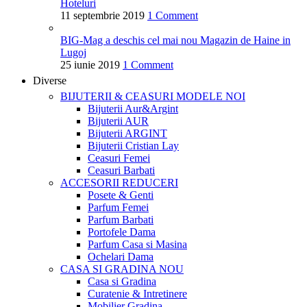
Hoteluri
11 septembrie 2019
1 Comment
BIG-Mag a deschis cel mai nou Magazin de Haine in
Lugoj
25 iunie 2019
1 Comment
Diverse
BIJUTERII & CEASURI
MODELE NOI
Bijuterii Aur&Argint
Bijuterii AUR
Bijuterii ARGINT
Bijuterii Cristian Lay
Ceasuri Femei
Ceasuri Barbati
ACCESORII
REDUCERI
Posete & Genti
Parfum Femei
Parfum Barbati
Portofele Dama
Parfum Casa si Masina
Ochelari Dama
CASA SI GRADINA
NOU
Casa si Gradina
Curatenie & Intretinere
Mobilier Gradina