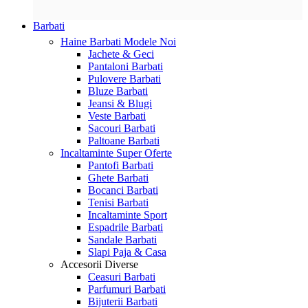
Barbati
Haine Barbati
Modele Noi
Jachete & Geci
Pantaloni Barbati
Pulovere Barbati
Bluze Barbati
Jeansi & Blugi
Veste Barbati
Sacouri Barbati
Paltoane Barbati
Incaltaminte
Super Oferte
Pantofi Barbati
Ghete Barbati
Bocanci Barbati
Tenisi Barbati
Incaltaminte Sport
Espadrile Barbati
Sandale Barbati
Slapi Paja & Casa
Accesorii
Diverse
Ceasuri Barbati
Parfumuri Barbati
Bijuterii Barbati