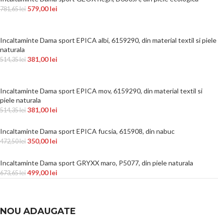
579,00
lei
781,65
lei
Incaltaminte Dama sport EPICA albi, 6159290, din material textil si piele
naturala
381,00
lei
514,35
lei
Incaltaminte Dama sport EPICA mov, 6159290, din material textil si
piele naturala
381,00
lei
514,35
lei
Incaltaminte Dama sport EPICA fucsia, 615908, din nabuc
350,00
lei
472,50
lei
Incaltaminte Dama sport GRYXX maro, P5077, din piele naturala
499,00
lei
673,65
lei
NOU ADAUGATE