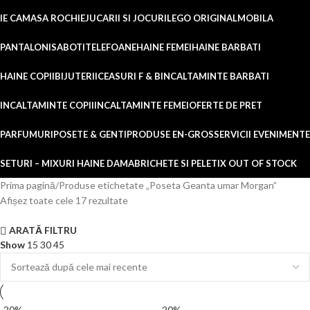
IE CAMASA ROCHIE
JUCARII SI JOCURI
LEGO ORIGINAL
MOBILA
PANTALONI
SABOTI
TELEFOANE
HAINE FEMEI
HAINE BARBATI
HAINE COPII
BIJUTERII
CEASURI F & B
INCALTAMINTE BARBATI
INCALTAMINTE COPII
INCALTAMINTE FEMEI
OFERTE DE PRET
PARFUMURI
POSETE & GENTI
PRODUSE EN-GROS
SERVICII EVENIMENTE
SETURI – MIXURI HAINE DAMA
BRICHETE SI PELETI
X OUT OF STOCK
Prima pagină
Produse etichetate „Poseta Geanta umar Morgan”
Afișez toate cele 17 rezultate
ARATĂ FILTRU
Show
15
30
45
-20%
-20%