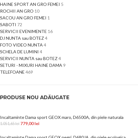
HAINE SPORT AN GRO FEMEI
5
ROCHII AN GRO
10
SACOU AN GRO FEMEI
1
SABOTI
72
SERVICII EVENIMENTE
16
DJ NUNTA sau BOTEZ
4
FOTO VIDEO NUNTA
4
SCHELA DE LUMINI
4
SERVICII NUNTA sau BOTEZ
4
SETURI - MIXURI HAINE DAMA
9
TELEFOANE
469
PRODUSE NOU ADĂUGATE
Incaltaminte Dama sport GEOX maro, D6500A, din piele naturala
779,00
lei
1.051,65
lei
Incaltaminte Dama sport GEOX negri, D680JA, din piele ecologica