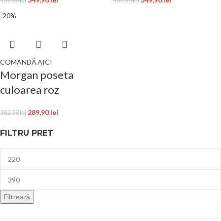
437,38
lei
437,38
lei
-20%
COMANDĂ AICI
Morgan poseta
culoarea roz
289,90
lei
362,38
lei
FILTRU PRET
Filtrează