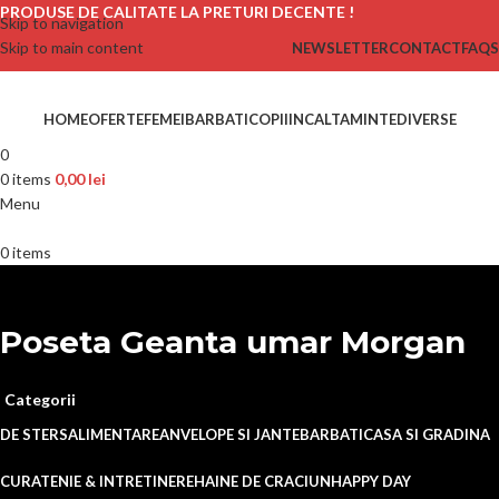
PRODUSE DE CALITATE LA PRETURI DECENTE !
Skip to navigation
Skip to main content
NEWSLETTER
CONTACT
FAQS
HOME
OFERTE
FEMEI
BARBATI
COPII
INCALTAMINTE
DIVERSE
0
0
items
0,00
lei
Menu
0
items
Poseta Geanta umar Morgan
Categorii
DE STERS
ALIMENTARE
ANVELOPE SI JANTE
BARBATI
CASA SI GRADINA
CURATENIE & INTRETINERE
HAINE DE CRACIUN
HAPPY DAY