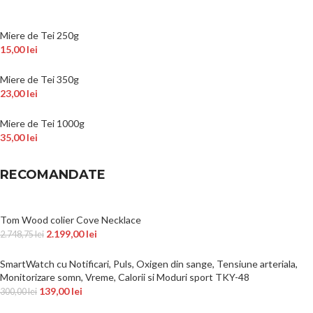
Miere de Tei 250g
15,00
lei
Miere de Tei 350g
23,00
lei
Miere de Tei 1000g
35,00
lei
RECOMANDATE
Tom Wood colier Cove Necklace
2.199,00
lei
2.748,75
lei
SmartWatch cu Notificari, Puls, Oxigen din sange, Tensiune arteriala,
Monitorizare somn, Vreme, Calorii si Moduri sport TKY-48
139,00
lei
300,00
lei