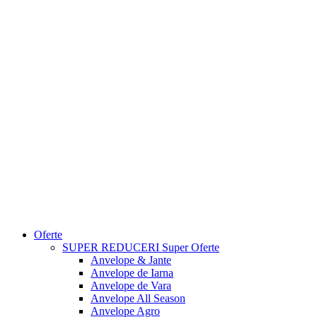
Oferte
SUPER REDUCERI
Super Oferte
Anvelope & Jante
Anvelope de Iarna
Anvelope de Vara
Anvelope All Season
Anvelope Agro