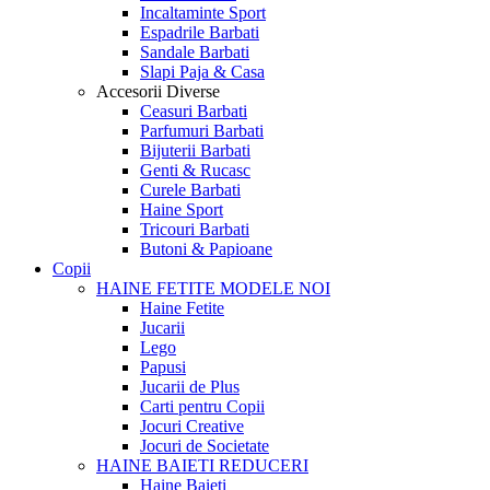
Incaltaminte Sport
Espadrile Barbati
Sandale Barbati
Slapi Paja & Casa
Accesorii
Diverse
Ceasuri Barbati
Parfumuri Barbati
Bijuterii Barbati
Genti & Rucasc
Curele Barbati
Haine Sport
Tricouri Barbati
Butoni & Papioane
Copii
HAINE FETITE
MODELE NOI
Haine Fetite
Jucarii
Lego
Papusi
Jucarii de Plus
Carti pentru Copii
Jocuri Creative
Jocuri de Societate
HAINE BAIETI
REDUCERI
Haine Baieti