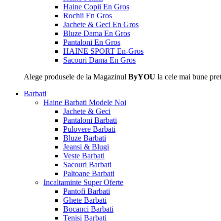
Haine Copii En Gros
Rochii En Gros
Jachete & Geci En Gros
Bluze Dama En Gros
Pantaloni En Gros
HAINE SPORT En-Gros
Sacouri Dama En Gros
Alege produsele de la Magazinul
ByYOU
la cele mai bune pret
Barbati
Haine Barbati
Modele Noi
Jachete & Geci
Pantaloni Barbati
Pulovere Barbati
Bluze Barbati
Jeansi & Blugi
Veste Barbati
Sacouri Barbati
Paltoane Barbati
Incaltaminte
Super Oferte
Pantofi Barbati
Ghete Barbati
Bocanci Barbati
Tenisi Barbati