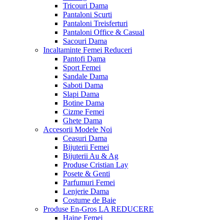
Tricouri Dama
Pantaloni Scurti
Pantaloni Treisferturi
Pantaloni Office & Casual
Sacouri Dama
Incaltaminte Femei
Reduceri
Pantofi Dama
Sport Femei
Sandale Dama
Saboti Dama
Slapi Dama
Botine Dama
Cizme Femei
Ghete Dama
Accesorii
Modele Noi
Ceasuri Dama
Bijuterii Femei
Bijuterii Au & Ag
Produse Cristian Lay
Posete & Genti
Parfumuri Femei
Lenjerie Dama
Costume de Baie
Produse En-Gros
LA REDUCERE
Haine Femei