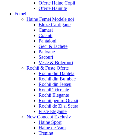
Oferte Haine Copii
Oferte Hainute
Femei
Haine Femei
Modele noi
Bluze Cardigane
Camasi
Colanti
Pantaloni
Geci & Jachete
Paltoane
Sacouri
Veste & Bolerouri
Rochii & Fuste
Oferte
Rochii din Dantela
Rochii din Bumbac
Rochii din Jerseu
Rochii Tricotate
Rochii Elegante
Rochii pentru Ocazii
Rochii de Zi si Seara
Fuste Elegante
New Concept
Exclusiv
Haine Sport
Haine de Vara
Trening