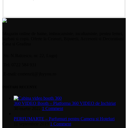
Magazin online de haine, imbracaminte, incaltaminte, pentru femei,
barbati si copii. Oferte la Ceasuri, Bijuterii, Accesorii si Decoratiuni
Casa si Gradina
Str. N.Balcescu, nr. 22, Lugoj
Tel: 0722 584 931
E-mail: comenzi(@)byyou.ro
POSTARI RECENTE
360 VIDEO Booth – Platforma 360 VIDEO de Inchiriat
30 martie 2022
1 Comment
PERFUMARTE – Parfumuri pentru Camera si Hoteluri
11 septembrie 2019
1 Comment