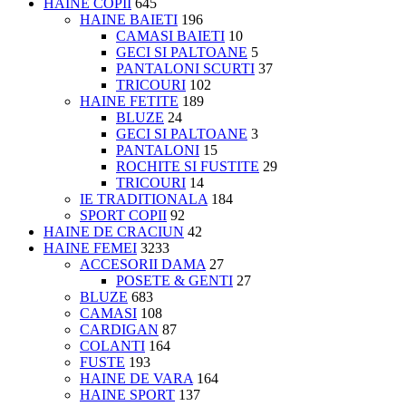
HAINE COPII
645
HAINE BAIETI
196
CAMASI BAIETI
10
GECI SI PALTOANE
5
PANTALONI SCURTI
37
TRICOURI
102
HAINE FETITE
189
BLUZE
24
GECI SI PALTOANE
3
PANTALONI
15
ROCHITE SI FUSTITE
29
TRICOURI
14
IE TRADITIONALA
184
SPORT COPII
92
HAINE DE CRACIUN
42
HAINE FEMEI
3233
ACCESORII DAMA
27
POSETE & GENTI
27
BLUZE
683
CAMASI
108
CARDIGAN
87
COLANTI
164
FUSTE
193
HAINE DE VARA
164
HAINE SPORT
137