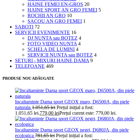
HAINE FEMEI EN-GROS
20
HAINE SPORT AN GRO FEMEI
5
ROCHII AN GRO
10
SACOU AN GRO FEMEI
1
SABOTI
72
SERVICII EVENIMENTE
16
DJ NUNTA sau BOTEZ
4
FOTO VIDEO NUNTA
4
SCHELA DE LUMINI
4
SERVICII NUNTA sau BOTEZ
4
SETURI - MIXURI HAINE DAMA
9
TELEFOANE
469
PRODUSE NOU ADĂUGATE
Incaltaminte Dama sport GEOX maro, D6500A, din piele
naturala
1.051,65
lei
Prețul inițial a fost:
1.051,65 lei.
779,00
lei
Prețul curent este: 779,00 lei.
Incaltaminte Dama sport GEOX negri, D680JA, din piele
ecologica
781,65
lei
Prețul inițial a fost: