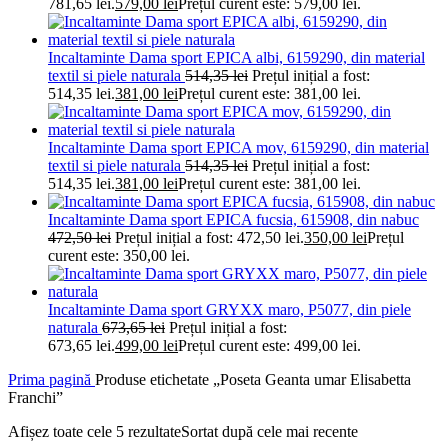
781,65 lei.
579,00
lei
Prețul curent este: 579,00 lei.
Incaltaminte Dama sport EPICA albi, 6159290, din material
textil si piele naturala
514,35
lei
Prețul inițial a fost:
514,35 lei.
381,00
lei
Prețul curent este: 381,00 lei.
Incaltaminte Dama sport EPICA mov, 6159290, din material
textil si piele naturala
514,35
lei
Prețul inițial a fost:
514,35 lei.
381,00
lei
Prețul curent este: 381,00 lei.
Incaltaminte Dama sport EPICA fucsia, 615908, din nabuc
472,50
lei
Prețul inițial a fost: 472,50 lei.
350,00
lei
Prețul
curent este: 350,00 lei.
Incaltaminte Dama sport GRYXX maro, P5077, din piele
naturala
673,65
lei
Prețul inițial a fost:
673,65 lei.
499,00
lei
Prețul curent este: 499,00 lei.
Prima pagină
Produse etichetate „Poseta Geanta umar Elisabetta
Franchi”
Afișez toate cele 5 rezultate
Sortat după cele mai recente