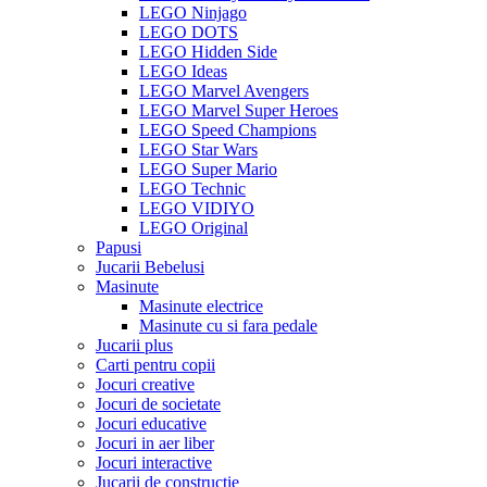
LEGO Ninjago
LEGO DOTS
LEGO Hidden Side
LEGO Ideas
LEGO Marvel Avengers
LEGO Marvel Super Heroes
LEGO Speed Champions
LEGO Star Wars
LEGO Super Mario
LEGO Technic
LEGO VIDIYO
LEGO Original
Papusi
Jucarii Bebelusi
Masinute
Masinute electrice
Masinute cu si fara pedale
Jucarii plus
Carti pentru copii
Jocuri creative
Jocuri de societate
Jocuri educative
Jocuri in aer liber
Jocuri interactive
Jucarii de constructie