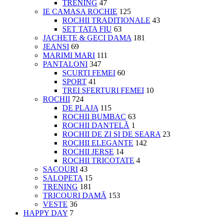
TRENING
47
IE CAMASA ROCHIE
125
ROCHII TRADITIONALE
43
SET TATA FIU
63
JACHETE & GECI DAMA
181
JEANSI
69
MARIMI MARI
111
PANTALONI
347
SCURTI FEMEI
60
SPORT
41
TREI SFERTURI FEMEI
10
ROCHII
724
DE PLAJA
115
ROCHII BUMBAC
63
ROCHII DANTELĂ
1
ROCHII DE ZI SI DE SEARA
23
ROCHII ELEGANTE
142
ROCHII JERSE
14
ROCHII TRICOTATE
4
SACOURI
43
SALOPETA
15
TRENING
181
TRICOURI DAMĂ
153
VESTE
36
HAPPY DAY
7