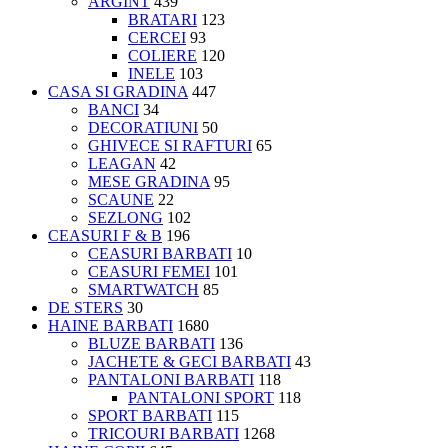
ARGINT
439
BRATARI
123
CERCEI
93
COLIERE
120
INELE
103
CASA SI GRADINA
447
BANCI
34
DECORATIUNI
50
GHIVECE SI RAFTURI
65
LEAGAN
42
MESE GRADINA
95
SCAUNE
22
SEZLONG
102
CEASURI F & B
196
CEASURI BARBATI
10
CEASURI FEMEI
101
SMARTWATCH
85
DE STERS
30
HAINE BARBATI
1680
BLUZE BARBATI
136
JACHETE & GECI BARBATI
43
PANTALONI BARBATI
118
PANTALONI SPORT
118
SPORT BARBATI
115
TRICOURI BARBATI
1268