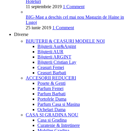
Hoteluri
11 septembrie 2019
1 Comment
BIG-Mag a deschis cel mai nou Magazin de Haine in
Lugoj
25 iunie 2019
1 Comment
Diverse
BIJUTERII & CEASURI
MODELE NOI
Bijuterii Aur&Argint
Bijuterii AUR
Bijuterii ARGINT
Bijuterii Cristian Lay
Ceasuri Femei
Ceasuri Barbati
ACCESORII
REDUCERI
Posete & Genti
Parfum Femei
Parfum Barbati
Portofele Dama
Parfum Casa si Masina
Ochelari Dama
CASA SI GRADINA
NOU
Casa si Gradina
Curatenie & Intretinere
Mobilier Gradina