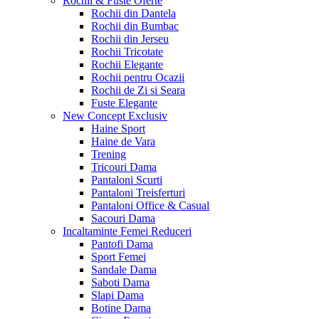
Rochii & Fuste
Oferte
Rochii din Dantela
Rochii din Bumbac
Rochii din Jerseu
Rochii Tricotate
Rochii Elegante
Rochii pentru Ocazii
Rochii de Zi si Seara
Fuste Elegante
New Concept
Exclusiv
Haine Sport
Haine de Vara
Trening
Tricouri Dama
Pantaloni Scurti
Pantaloni Treisferturi
Pantaloni Office & Casual
Sacouri Dama
Incaltaminte Femei
Reduceri
Pantofi Dama
Sport Femei
Sandale Dama
Saboti Dama
Slapi Dama
Botine Dama