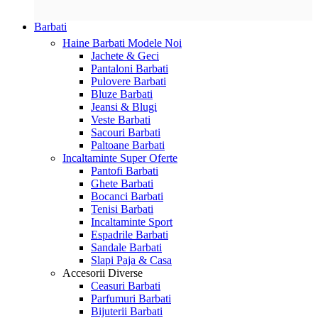
Barbati
Haine Barbati
Modele Noi
Jachete & Geci
Pantaloni Barbati
Pulovere Barbati
Bluze Barbati
Jeansi & Blugi
Veste Barbati
Sacouri Barbati
Paltoane Barbati
Incaltaminte
Super Oferte
Pantofi Barbati
Ghete Barbati
Bocanci Barbati
Tenisi Barbati
Incaltaminte Sport
Espadrile Barbati
Sandale Barbati
Slapi Paja & Casa
Accesorii
Diverse
Ceasuri Barbati
Parfumuri Barbati
Bijuterii Barbati