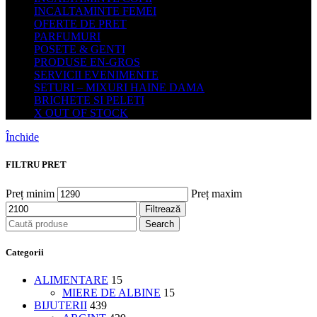
INCALTAMINTE FEMEI
OFERTE DE PRET
PARFUMURI
POSETE & GENTI
PRODUSE EN-GROS
SERVICII EVENIMENTE
SETURI – MIXURI HAINE DAMA
BRICHETE SI PELETI
X OUT OF STOCK
Închide
FILTRU PRET
Preț minim
Preț maxim
Filtrează
Search
Categorii
ALIMENTARE
15
MIERE DE ALBINE
15
BIJUTERII
439