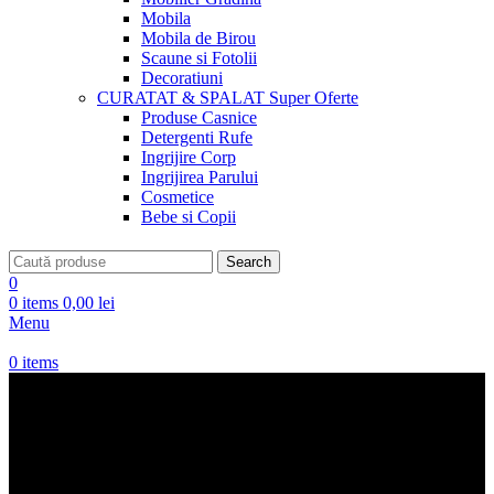
Mobila
Mobila de Birou
Scaune si Fotolii
Decoratiuni
CURATAT & SPALAT
Super Oferte
Produse Casnice
Detergenti Rufe
Ingrijire Corp
Ingrijirea Parului
Cosmetice
Bebe si Copii
Search
0
0
items
0,00
lei
Menu
0
items
Poseta Geanta umar Elisabetta
Franchi