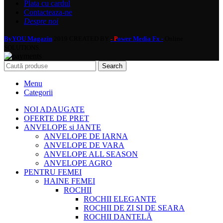
Plata cu cardul
Contacteaza-ne
Despre noi
ByYOU Magazin
2019 CREATED BY
ower Media Fx -
Online
- P
SOLUTIONS.
Search
Menu
Categorii
NOI ADAUGATE
OFERTE DE PRET
ANVELOPE si JANTE
ANVELOPE DE IARNA
ANVELOPE DE VARA
ANVELOPE ALL SEASON
ANVELOPE AGRO
PENTRU FEMEI
HAINE FEMEI
ROCHII
ROCHII ELEGANTE
ROCHII DE ZI SI DE SEARA
ROCHII DANTELĂ