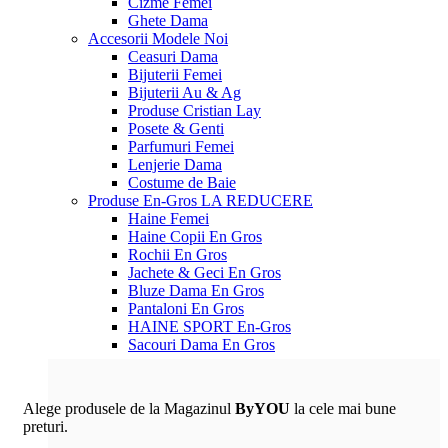
Cizme Femei
Ghete Dama
Accesorii
Modele Noi
Ceasuri Dama
Bijuterii Femei
Bijuterii Au & Ag
Produse Cristian Lay
Posete & Genti
Parfumuri Femei
Lenjerie Dama
Costume de Baie
Produse En-Gros
LA REDUCERE
Haine Femei
Haine Copii En Gros
Rochii En Gros
Jachete & Geci En Gros
Bluze Dama En Gros
Pantaloni En Gros
HAINE SPORT En-Gros
Sacouri Dama En Gros
Alege produsele de la Magazinul
ByYOU
la cele mai bune
preturi.