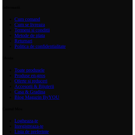
Informatii
Cum comand
Cum se livreaza
Termeni si conditii
Metode de plata
Returnari
Politica de confidentialitate
Meniu
Toate produsele
Produse en-gros
Oferte si reduceri
Accesorii & Bijuterii
Casa & Gradina
Blog Magazin ByYOU
Contul Meu
Logheaza-te
Inregistreaza-te
Lista de preferinte