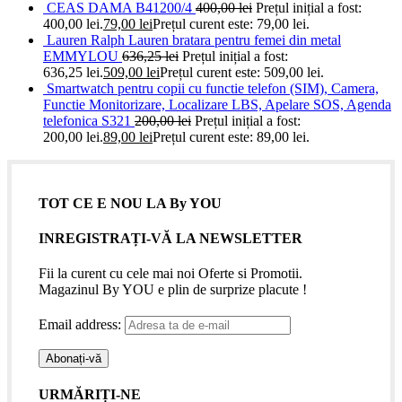
CEAS DAMA B41200/4
400,00
lei
Prețul inițial a fost:
400,00 lei.
79,00
lei
Prețul curent este: 79,00 lei.
Lauren Ralph Lauren bratara pentru femei din metal
EMMYLOU
636,25
lei
Prețul inițial a fost:
636,25 lei.
509,00
lei
Prețul curent este: 509,00 lei.
Smartwatch pentru copii cu functie telefon (SIM), Camera,
Functie Monitorizare, Localizare LBS, Apelare SOS, Agenda
telefonica S321
200,00
lei
Prețul inițial a fost:
200,00 lei.
89,00
lei
Prețul curent este: 89,00 lei.
TOT CE E NOU LA By YOU
INREGISTRAȚI-VĂ LA NEWSLETTER
Fii la curent cu cele mai noi Oferte si Promotii.
Magazinul By YOU e plin de surprize placute !
Email address:
URMĂRIȚI-NE