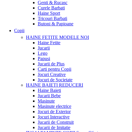
Genti & Rucasc
Curele Barbati
Haine Sport
Tricouri Barbati
Butoni & Papioane
Copii
HAINE FETITE
MODELE NOI
Haine Fetite
Jucarii
Lego
Papusi
Jucarii de Plus
Carti pentru Copii
Jocuri Creative
Jocuri de Societate
HAINE BAIETI
REDUCERI
Haine Baieti
Jucarii Bebe
Masinute
Masinute electrice
Jocuri de Exterior
Jocuri Interactive
Jucarii de Construit
Jucarii de Imitatie