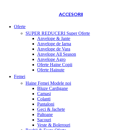
ACCESORII
Oferte
SUPER REDUCERI
Super Oferte
Anvelope & Jante
Anvelope de Iarna
Anvelope de Vara
Anvelope All Season
Anvelope Agro
Oferte Haine Copii
Oferte Hainute
Femei
Haine Femei
Modele noi
Bluze Cardigane
Camasi
Colanti
Pantaloni
Geci & Jachete
Paltoane
Sacouri
Veste & Bolerouri