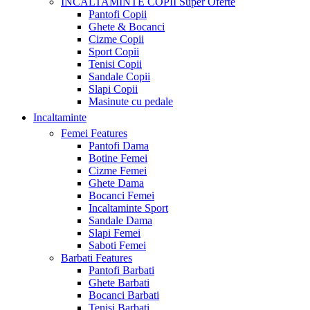
INCALTAMINTE COPII
Super Oferte
Pantofi Copii
Ghete & Bocanci
Cizme Copii
Sport Copii
Tenisi Copii
Sandale Copii
Slapi Copii
Masinute cu pedale
Incaltaminte
Femei
Features
Pantofi Dama
Botine Femei
Cizme Femei
Ghete Dama
Bocanci Femei
Incaltaminte Sport
Sandale Dama
Slapi Femei
Saboti Femei
Barbati
Features
Pantofi Barbati
Ghete Barbati
Bocanci Barbati
Tenisi Barbati