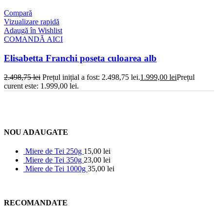
Compară
Vizualizare rapidă
Adaugă în Wishlist
COMANDĂ AICI
Elisabetta Franchi poseta culoarea alb
2.498,75
lei
Prețul inițial a fost: 2.498,75 lei.
1.999,00
lei
Prețul
curent este: 1.999,00 lei.
NOU ADAUGATE
Miere de Tei 250g
15,00
lei
Miere de Tei 350g
23,00
lei
Miere de Tei 1000g
35,00
lei
RECOMANDATE