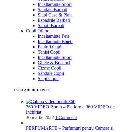
Incaltaminte Sport
Sandale Barbati
Slapi Casa & Plaja
Espadrile Barbati
Saboti Barbati
Copii
Oferte
Incaltaminte Fete
Incaltaminte Baieti
Pantofi Copii
Tenisi Copii
Incaltaminte Sport
Ghete & Bocanci
Cizme Copii
Sandale Copii
Slapi Copii
POSTARI RECENTE
360 VIDEO Booth – Platforma 360 VIDEO de
Inchiriat
30 martie 2022
1 Comment
PERFUMARTE – Parfumuri pentru Camera si