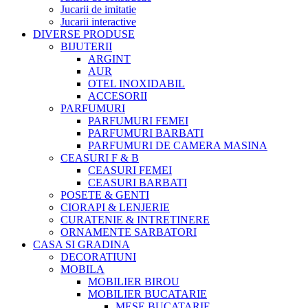
Jucarii de imitatie
Jucarii interactive
DIVERSE PRODUSE
BIJUTERII
ARGINT
AUR
OTEL INOXIDABIL
ACCESORII
PARFUMURI
PARFUMURI FEMEI
PARFUMURI BARBATI
PARFUMURI DE CAMERA MASINA
CEASURI F & B
CEASURI FEMEI
CEASURI BARBATI
POSETE & GENTI
CIORAPI & LENJERIE
CURATENIE & INTRETINERE
ORNAMENTE SARBATORI
CASA SI GRADINA
DECORATIUNI
MOBILA
MOBILIER BIROU
MOBILIER BUCATARIE
MESE BUCATARIE