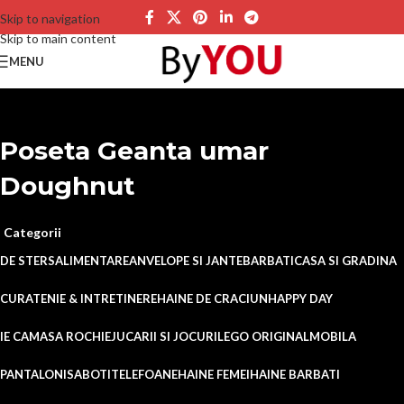
Skip to navigation
Skip to main content
MENU
Poseta Geanta umar
Doughnut
Categorii
DE STERS
ALIMENTARE
ANVELOPE SI JANTE
BARBATI
CASA SI GRADINA
CURATENIE & INTRETINERE
HAINE DE CRACIUN
HAPPY DAY
IE CAMASA ROCHIE
JUCARII SI JOCURI
LEGO ORIGINAL
MOBILA
PANTALONI
SABOTI
TELEFOANE
HAINE FEMEI
HAINE BARBATI