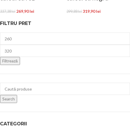
269,90
lei
319,90
lei
337,38
lei
399,88
lei
FILTRU PRET
Filtrează
Search
CATEGORII