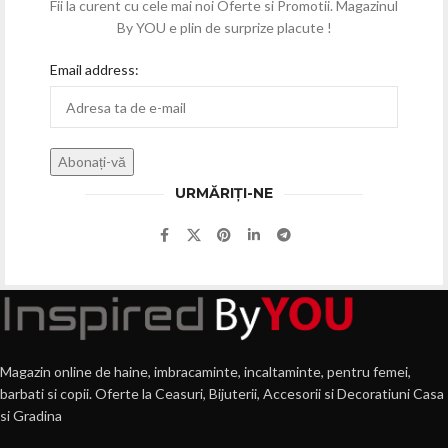
Fii la curent cu cele mai noi Oferte si Promotii. Magazinul
By YOU e plin de surprize placute !
Email address:
URMĂRIȚI-NE
Magazin online de haine, imbracaminte, incaltaminte, pentru femei,
barbati si copii. Oferte la Ceasuri, Bijuterii, Accesorii si Decoratiuni Casa
si Gradina