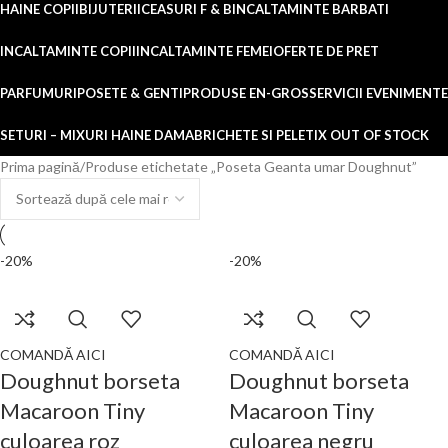
HAINE COPII
BIJUTERII
CEASURI F & B
INCALTAMINTE BARBATI
INCALTAMINTE COPII
INCALTAMINTE FEMEI
OFERTE DE PRET
PARFUMURI
POSETE & GENTI
PRODUSE EN-GROS
SERVICII EVENIMENTE
SETURI – MIXURI HAINE DAMA
BRICHETE SI PELETI
X OUT OF STOCK
Prima pagină
Produse etichetate „Poseta Geanta umar Doughnut”
-20%
-20%
COMANDĂ AICI
COMANDĂ AICI
Doughnut borseta
Doughnut borseta
Macaroon Tiny
Macaroon Tiny
culoarea roz
culoarea negru