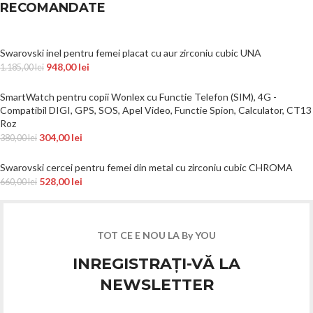
RECOMANDATE
Swarovski inel pentru femei placat cu aur zirconiu cubic UNA
948,00
lei
1.185,00
lei
SmartWatch pentru copii Wonlex cu Functie Telefon (SIM), 4G -
Compatibil DIGI, GPS, SOS, Apel Video, Functie Spion, Calculator, CT13
Roz
304,00
lei
380,00
lei
Swarovski cercei pentru femei din metal cu zirconiu cubic CHROMA
528,00
lei
660,00
lei
TOT CE E NOU LA By YOU
INREGISTRAȚI-VĂ LA
NEWSLETTER