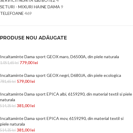
SERVICII NUNTA sau BOTEZ
4
SETURI - MIXURI HAINE DAMA
9
TELEFOANE
469
PRODUSE NOU ADĂUGATE
Incaltaminte Dama sport GEOX maro, D6500A, din piele naturala
779,00
lei
1.051,65
lei
Incaltaminte Dama sport GEOX negri, D680JA, din piele ecologica
579,00
lei
781,65
lei
Incaltaminte Dama sport EPICA albi, 6159290, din material textil si piele
naturala
381,00
lei
514,35
lei
Incaltaminte Dama sport EPICA mov, 6159290, din material textil si
piele naturala
381,00
lei
514,35
lei