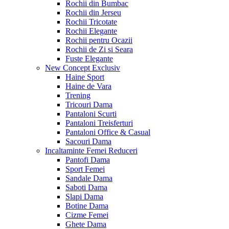
Rochii din Bumbac
Rochii din Jerseu
Rochii Tricotate
Rochii Elegante
Rochii pentru Ocazii
Rochii de Zi si Seara
Fuste Elegante
New Concept
Exclusiv
Haine Sport
Haine de Vara
Trening
Tricouri Dama
Pantaloni Scurti
Pantaloni Treisferturi
Pantaloni Office & Casual
Sacouri Dama
Incaltaminte Femei
Reduceri
Pantofi Dama
Sport Femei
Sandale Dama
Saboti Dama
Slapi Dama
Botine Dama
Cizme Femei
Ghete Dama