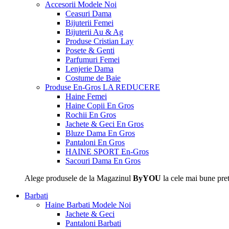
Accesorii
Modele Noi
Ceasuri Dama
Bijuterii Femei
Bijuterii Au & Ag
Produse Cristian Lay
Posete & Genti
Parfumuri Femei
Lenjerie Dama
Costume de Baie
Produse En-Gros
LA REDUCERE
Haine Femei
Haine Copii En Gros
Rochii En Gros
Jachete & Geci En Gros
Bluze Dama En Gros
Pantaloni En Gros
HAINE SPORT En-Gros
Sacouri Dama En Gros
Alege produsele de la Magazinul
ByYOU
la cele mai bune pret
Barbati
Haine Barbati
Modele Noi
Jachete & Geci
Pantaloni Barbati