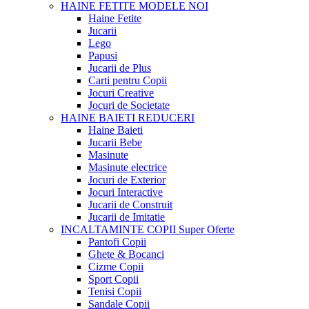
HAINE FETITE
MODELE NOI
Haine Fetite
Jucarii
Lego
Papusi
Jucarii de Plus
Carti pentru Copii
Jocuri Creative
Jocuri de Societate
HAINE BAIETI
REDUCERI
Haine Baieti
Jucarii Bebe
Masinute
Masinute electrice
Jocuri de Exterior
Jocuri Interactive
Jucarii de Construit
Jucarii de Imitatie
INCALTAMINTE COPII
Super Oferte
Pantofi Copii
Ghete & Bocanci
Cizme Copii
Sport Copii
Tenisi Copii
Sandale Copii