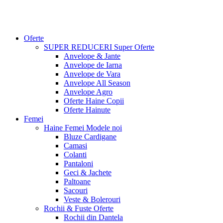
Oferte
SUPER REDUCERI
Super Oferte
Anvelope & Jante
Anvelope de Iarna
Anvelope de Vara
Anvelope All Season
Anvelope Agro
Oferte Haine Copii
Oferte Hainute
Femei
Haine Femei
Modele noi
Bluze Cardigane
Camasi
Colanti
Pantaloni
Geci & Jachete
Paltoane
Sacouri
Veste & Bolerouri
Rochii & Fuste
Oferte
Rochii din Dantela