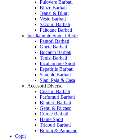
Pulovere Barbati
Bluze Barbati
Jeansi & Blugi
Veste Barbati
Sacouri Barbati
Paltoane Barbati
Incaltaminte
Super Oferte
Pantofi Barbati
Ghete Barbati
Bocanci Barbati
Tenisi Barbati
Incaltaminte Sport
Espadrile Barbati
Sandale Barbati
Slapi Paja & Casa
Accesorii
Diverse
Ceasuri Barbati
Parfumuri Barbati
Bijuterii Barbati
Genti & Rucasc
Curele Barbati
Haine Sport
Tricouri Barbati
Butoni & Papioane
Copii