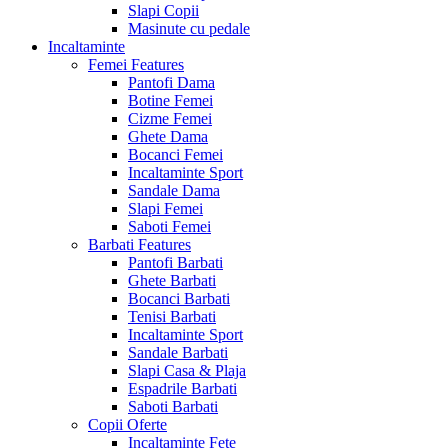
Slapi Copii
Masinute cu pedale
Incaltaminte
Femei
Features
Pantofi Dama
Botine Femei
Cizme Femei
Ghete Dama
Bocanci Femei
Incaltaminte Sport
Sandale Dama
Slapi Femei
Saboti Femei
Barbati
Features
Pantofi Barbati
Ghete Barbati
Bocanci Barbati
Tenisi Barbati
Incaltaminte Sport
Sandale Barbati
Slapi Casa & Plaja
Espadrile Barbati
Saboti Barbati
Copii
Oferte
Incaltaminte Fete