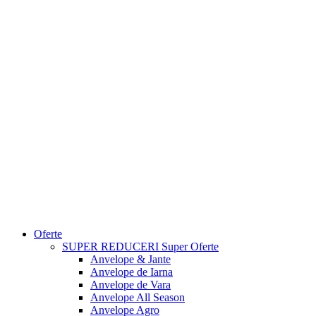
Oferte
SUPER REDUCERI
Super Oferte
Anvelope & Jante
Anvelope de Iarna
Anvelope de Vara
Anvelope All Season
Anvelope Agro