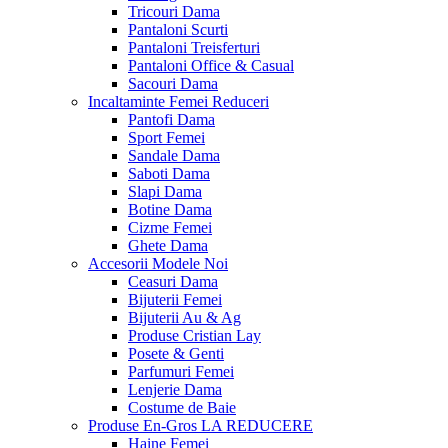
Tricouri Dama
Pantaloni Scurti
Pantaloni Treisferturi
Pantaloni Office & Casual
Sacouri Dama
Incaltaminte Femei
Reduceri
Pantofi Dama
Sport Femei
Sandale Dama
Saboti Dama
Slapi Dama
Botine Dama
Cizme Femei
Ghete Dama
Accesorii
Modele Noi
Ceasuri Dama
Bijuterii Femei
Bijuterii Au & Ag
Produse Cristian Lay
Posete & Genti
Parfumuri Femei
Lenjerie Dama
Costume de Baie
Produse En-Gros
LA REDUCERE
Haine Femei