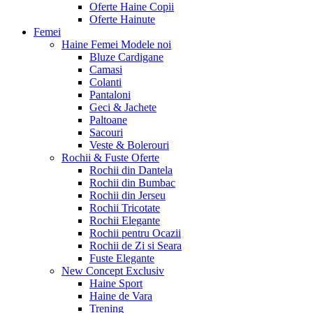
Oferte Haine Copii
Oferte Hainute
Femei
Haine Femei
Modele noi
Bluze Cardigane
Camasi
Colanti
Pantaloni
Geci & Jachete
Paltoane
Sacouri
Veste & Bolerouri
Rochii & Fuste
Oferte
Rochii din Dantela
Rochii din Bumbac
Rochii din Jerseu
Rochii Tricotate
Rochii Elegante
Rochii pentru Ocazii
Rochii de Zi si Seara
Fuste Elegante
New Concept
Exclusiv
Haine Sport
Haine de Vara
Trening