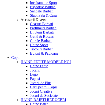
Incaltaminte Sport
Espadrile Barbati
Sandale Barbati
Slapi Paja & Casa
Accesorii
Diverse
Ceasuri Barbati
Parfumuri Barbati
Bijuterii Barbati
Genti & Rucasc
Curele Barbati
Haine Sport
Tricouri Barbati
Butoni & Papioane
Copii
HAINE FETITE
MODELE NOI
Haine Fetite
Jucarii
Lego
Papusi
Jucarii de Plus
Carti pentru Copii
Jocuri Creative
Jocuri de Societate
HAINE BAIETI
REDUCERI
Haine Baieti