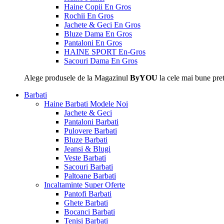
Haine Copii En Gros
Rochii En Gros
Jachete & Geci En Gros
Bluze Dama En Gros
Pantaloni En Gros
HAINE SPORT En-Gros
Sacouri Dama En Gros
Alege produsele de la Magazinul
ByYOU
la cele mai bune pret
Barbati
Haine Barbati
Modele Noi
Jachete & Geci
Pantaloni Barbati
Pulovere Barbati
Bluze Barbati
Jeansi & Blugi
Veste Barbati
Sacouri Barbati
Paltoane Barbati
Incaltaminte
Super Oferte
Pantofi Barbati
Ghete Barbati
Bocanci Barbati
Tenisi Barbati