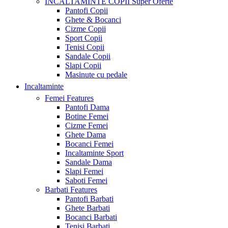
INCALTAMINTE COPII
Super Oferte
Pantofi Copii
Ghete & Bocanci
Cizme Copii
Sport Copii
Tenisi Copii
Sandale Copii
Slapi Copii
Masinute cu pedale
Incaltaminte
Femei
Features
Pantofi Dama
Botine Femei
Cizme Femei
Ghete Dama
Bocanci Femei
Incaltaminte Sport
Sandale Dama
Slapi Femei
Saboti Femei
Barbati
Features
Pantofi Barbati
Ghete Barbati
Bocanci Barbati
Tenisi Barbati