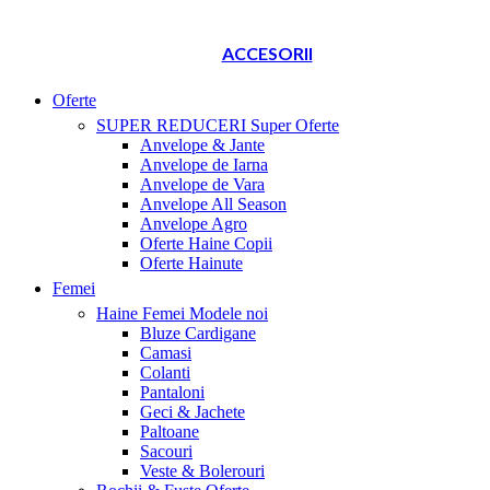
ACCESORII
Oferte
SUPER REDUCERI
Super Oferte
Anvelope & Jante
Anvelope de Iarna
Anvelope de Vara
Anvelope All Season
Anvelope Agro
Oferte Haine Copii
Oferte Hainute
Femei
Haine Femei
Modele noi
Bluze Cardigane
Camasi
Colanti
Pantaloni
Geci & Jachete
Paltoane
Sacouri
Veste & Bolerouri