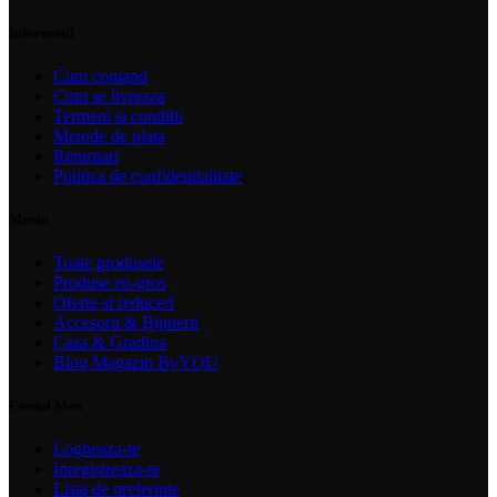
Informatii
Cum comand
Cum se livreaza
Termeni si conditii
Metode de plata
Returnari
Politica de confidentialitate
Meniu
Toate produsele
Produse en-gros
Oferte si reduceri
Accesorii & Bijuterii
Casa & Gradina
Blog Magazin ByYOU
Contul Meu
Logheaza-te
Inregistreaza-te
Lista de preferinte