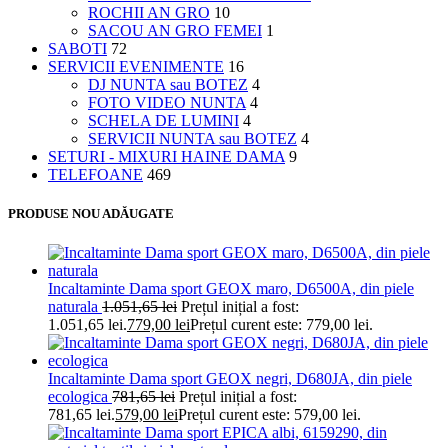
ROCHII AN GRO
10
SACOU AN GRO FEMEI
1
SABOTI
72
SERVICII EVENIMENTE
16
DJ NUNTA sau BOTEZ
4
FOTO VIDEO NUNTA
4
SCHELA DE LUMINI
4
SERVICII NUNTA sau BOTEZ
4
SETURI - MIXURI HAINE DAMA
9
TELEFOANE
469
PRODUSE NOU ADĂUGATE
Incaltaminte Dama sport GEOX maro, D6500A, din piele
naturala
1.051,65
lei
Prețul inițial a fost:
1.051,65 lei.
779,00
lei
Prețul curent este: 779,00 lei.
Incaltaminte Dama sport GEOX negri, D680JA, din piele
ecologica
781,65
lei
Prețul inițial a fost:
781,65 lei.
579,00
lei
Prețul curent este: 579,00 lei.