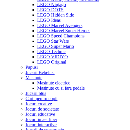
LEGO Ninjago
LEGO DOTS
LEGO Hidden Side
LEGO Ideas
LEGO Marvel Avengers
LEGO Marvel Super Heroes
LEGO Speed Champions
LEGO Star Wars
LEGO Super Mario
LEGO Technic
LEGO VIDIYO
LEGO Original
Papusi
Jucarii Bebelusi
Masinute
Masinute electrice
Masinute cu si fara pedale
Jucarii plus
Carti pentru copii
Jocuri creative
Jocuri de societate
Jocuri educative
Jocuri in aer liber
Jocuri interactive
Jucarii de constructie