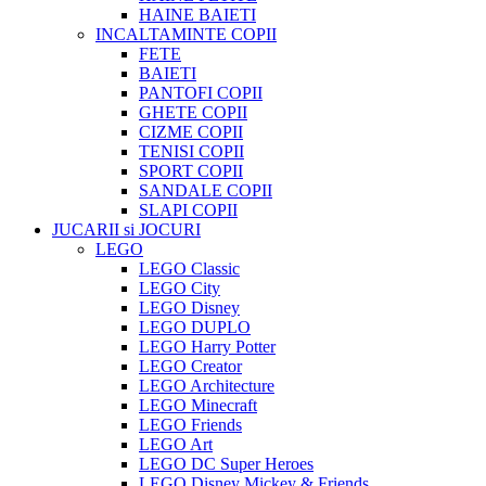
HAINE BAIETI
INCALTAMINTE COPII
FETE
BAIETI
PANTOFI COPII
GHETE COPII
CIZME COPII
TENISI COPII
SPORT COPII
SANDALE COPII
SLAPI COPII
JUCARII si JOCURI
LEGO
LEGO Classic
LEGO City
LEGO Disney
LEGO DUPLO
LEGO Harry Potter
LEGO Creator
LEGO Architecture
LEGO Minecraft
LEGO Friends
LEGO Art
LEGO DC Super Heroes
LEGO Disney Mickey & Friends