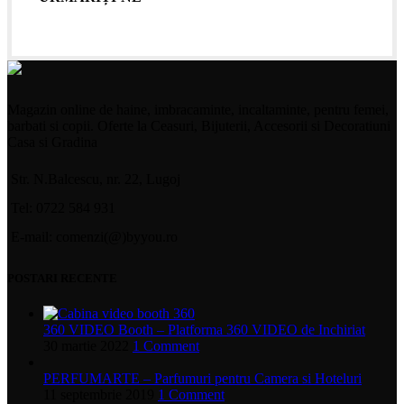
Magazin online de haine, imbracaminte, incaltaminte, pentru femei,
barbati si copii. Oferte la Ceasuri, Bijuterii, Accesorii si Decoratiuni
Casa si Gradina
Str. N.Balcescu, nr. 22, Lugoj
Tel: 0722 584 931
E-mail: comenzi(@)byyou.ro
POSTARI RECENTE
360 VIDEO Booth – Platforma 360 VIDEO de Inchiriat
30 martie 2022
1 Comment
PERFUMARTE – Parfumuri pentru Camera si Hoteluri
11 septembrie 2019
1 Comment