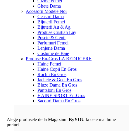
Cizme Femei
Ghete Dama
Accesorii
Modele Noi
Ceasuri Dama
Bijuterii Femei
Bijuterii Au & Ag
Produse Cristian Lay
Posete & Genti
Parfumuri Femei
Lenjerie Dama
Costume de Baie
Produse En-Gros
LA REDUCERE
Haine Femei
Haine Copii En Gros
Rochii En Gros
Jachete & Geci En Gros
Bluze Dama En Gros
Pantaloni En Gros
HAINE SPORT En-Gros
Sacouri Dama En Gros
Alege produsele de la Magazinul
ByYOU
la cele mai bune
preturi.