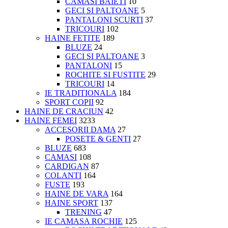
CAMASI BAIETI
10
GECI SI PALTOANE
5
PANTALONI SCURTI
37
TRICOURI
102
HAINE FETITE
189
BLUZE
24
GECI SI PALTOANE
3
PANTALONI
15
ROCHITE SI FUSTITE
29
TRICOURI
14
IE TRADITIONALA
184
SPORT COPII
92
HAINE DE CRACIUN
42
HAINE FEMEI
3233
ACCESORII DAMA
27
POSETE & GENTI
27
BLUZE
683
CAMASI
108
CARDIGAN
87
COLANTI
164
FUSTE
193
HAINE DE VARA
164
HAINE SPORT
137
TRENING
47
IE CAMASA ROCHIE
125