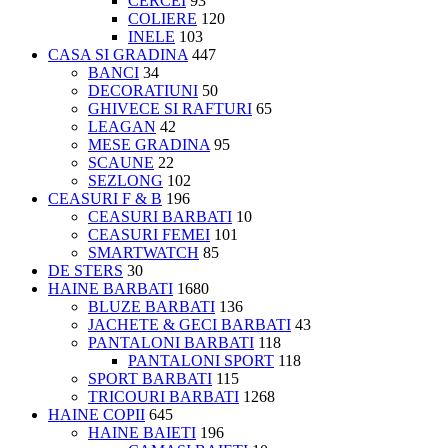
CERCEI
93
COLIERE
120
INELE
103
CASA SI GRADINA
447
BANCI
34
DECORATIUNI
50
GHIVECE SI RAFTURI
65
LEAGAN
42
MESE GRADINA
95
SCAUNE
22
SEZLONG
102
CEASURI F & B
196
CEASURI BARBATI
10
CEASURI FEMEI
101
SMARTWATCH
85
DE STERS
30
HAINE BARBATI
1680
BLUZE BARBATI
136
JACHETE & GECI BARBATI
43
PANTALONI BARBATI
118
PANTALONI SPORT
118
SPORT BARBATI
115
TRICOURI BARBATI
1268
HAINE COPII
645
HAINE BAIETI
196