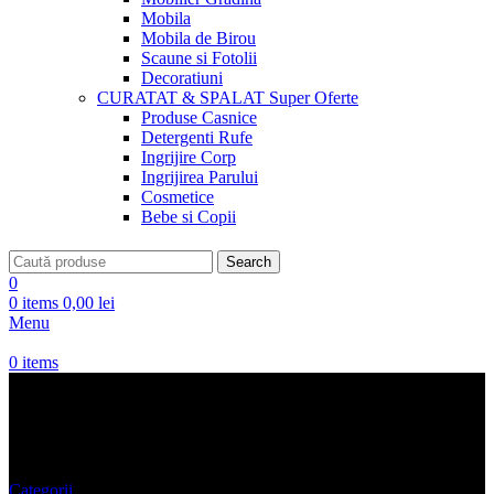
Mobila
Mobila de Birou
Scaune si Fotolii
Decoratiuni
CURATAT & SPALAT
Super Oferte
Produse Casnice
Detergenti Rufe
Ingrijire Corp
Ingrijirea Parului
Cosmetice
Bebe si Copii
Search
0
0
items
0,00
lei
Menu
0
items
Poseta de Mana
Categorii