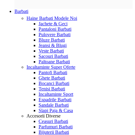
Barbati
Haine Barbati
Modele Noi
Jachete & Geci
Pantaloni Barbati
Pulovere Barbati
Bluze Barbati
Jeansi & Blugi
Veste Barbati
Sacouri Barbati
Paltoane Barbati
Incaltaminte
Super Oferte
Pantofi Barbati
Ghete Barbati
Bocanci Barbati
Tenisi Barbati
Incaltaminte Sport
Espadrile Barbati
Sandale Barbati
Slapi Paja & Casa
Accesorii
Diverse
Ceasuri Barbati
Parfumuri Barbati
Bijuterii Barbati