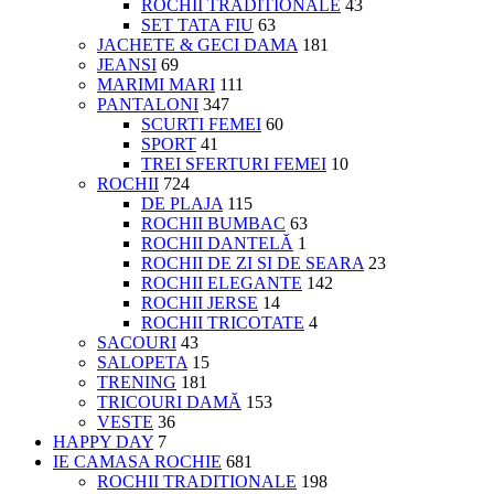
ROCHII TRADITIONALE
43
SET TATA FIU
63
JACHETE & GECI DAMA
181
JEANSI
69
MARIMI MARI
111
PANTALONI
347
SCURTI FEMEI
60
SPORT
41
TREI SFERTURI FEMEI
10
ROCHII
724
DE PLAJA
115
ROCHII BUMBAC
63
ROCHII DANTELĂ
1
ROCHII DE ZI SI DE SEARA
23
ROCHII ELEGANTE
142
ROCHII JERSE
14
ROCHII TRICOTATE
4
SACOURI
43
SALOPETA
15
TRENING
181
TRICOURI DAMĂ
153
VESTE
36
HAPPY DAY
7
IE CAMASA ROCHIE
681
ROCHII TRADITIONALE
198