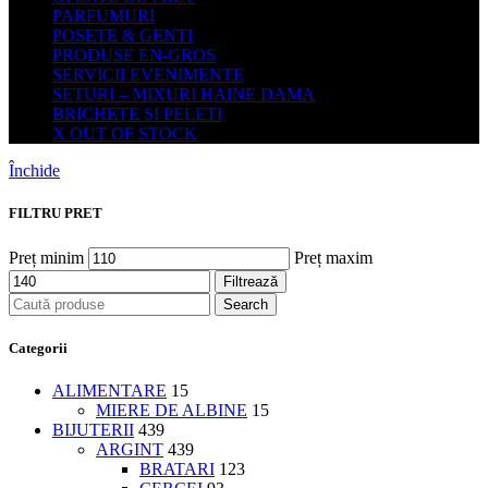
PARFUMURI
POSETE & GENTI
PRODUSE EN-GROS
SERVICII EVENIMENTE
SETURI – MIXURI HAINE DAMA
BRICHETE SI PELETI
X OUT OF STOCK
Închide
FILTRU PRET
Preț minim
Preț maxim
Filtrează
Search
Categorii
ALIMENTARE
15
MIERE DE ALBINE
15
BIJUTERII
439
ARGINT
439
BRATARI
123