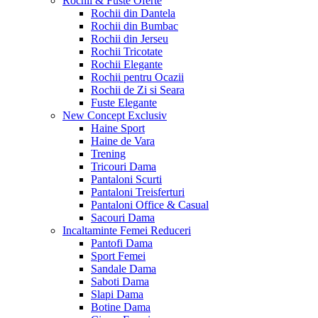
Rochii & Fuste
Oferte
Rochii din Dantela
Rochii din Bumbac
Rochii din Jerseu
Rochii Tricotate
Rochii Elegante
Rochii pentru Ocazii
Rochii de Zi si Seara
Fuste Elegante
New Concept
Exclusiv
Haine Sport
Haine de Vara
Trening
Tricouri Dama
Pantaloni Scurti
Pantaloni Treisferturi
Pantaloni Office & Casual
Sacouri Dama
Incaltaminte Femei
Reduceri
Pantofi Dama
Sport Femei
Sandale Dama
Saboti Dama
Slapi Dama
Botine Dama