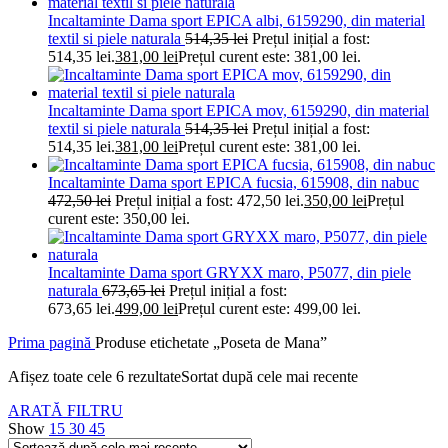
Incaltaminte Dama sport EPICA albi, 6159290, din material
textil si piele naturala
514,35
lei
Prețul inițial a fost:
514,35 lei.
381,00
lei
Prețul curent este: 381,00 lei.
Incaltaminte Dama sport EPICA mov, 6159290, din material
textil si piele naturala
514,35
lei
Prețul inițial a fost:
514,35 lei.
381,00
lei
Prețul curent este: 381,00 lei.
Incaltaminte Dama sport EPICA fucsia, 615908, din nabuc
472,50
lei
Prețul inițial a fost: 472,50 lei.
350,00
lei
Prețul
curent este: 350,00 lei.
Incaltaminte Dama sport GRYXX maro, P5077, din piele
naturala
673,65
lei
Prețul inițial a fost:
673,65 lei.
499,00
lei
Prețul curent este: 499,00 lei.
Prima pagină
Produse etichetate „Poseta de Mana”
Afișez toate cele 6 rezultate
Sortat după cele mai recente
ARATĂ FILTRU
Show
15
30
45