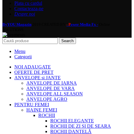
Plata cu cardul
Contacteaza-ne
Despre noi
ByYOU Magazin
2019 CREATED BY
ower Media Fx -
Online
- P
SOLUTIONS.
Search
Menu
Categorii
NOI ADAUGATE
OFERTE DE PRET
ANVELOPE si JANTE
ANVELOPE DE IARNA
ANVELOPE DE VARA
ANVELOPE ALL SEASON
ANVELOPE AGRO
PENTRU FEMEI
HAINE FEMEI
ROCHII
ROCHII ELEGANTE
ROCHII DE ZI SI DE SEARA
ROCHII DANTELĂ