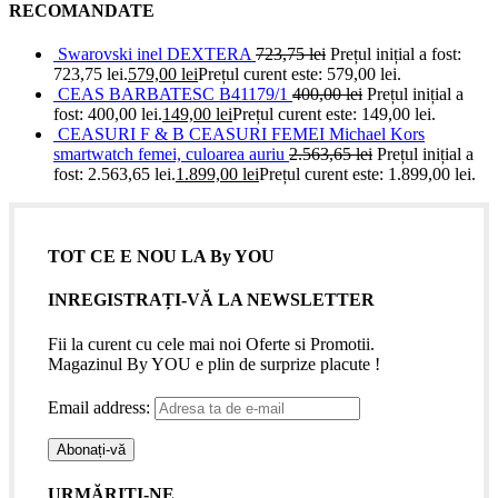
RECOMANDATE
Swarovski inel DEXTERA
723,75
lei
Prețul inițial a fost:
723,75 lei.
579,00
lei
Prețul curent este: 579,00 lei.
CEAS BARBATESC B41179/1
400,00
lei
Prețul inițial a
fost: 400,00 lei.
149,00
lei
Prețul curent este: 149,00 lei.
CEASURI F & B CEASURI FEMEI Michael Kors
smartwatch femei, culoarea auriu
2.563,65
lei
Prețul inițial a
fost: 2.563,65 lei.
1.899,00
lei
Prețul curent este: 1.899,00 lei.
TOT CE E NOU LA By YOU
INREGISTRAȚI-VĂ LA NEWSLETTER
Fii la curent cu cele mai noi Oferte si Promotii.
Magazinul By YOU e plin de surprize placute !
Email address:
URMĂRIȚI-NE