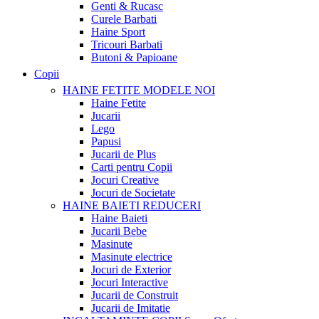
Genti & Rucasc
Curele Barbati
Haine Sport
Tricouri Barbati
Butoni & Papioane
Copii
HAINE FETITE
MODELE NOI
Haine Fetite
Jucarii
Lego
Papusi
Jucarii de Plus
Carti pentru Copii
Jocuri Creative
Jocuri de Societate
HAINE BAIETI
REDUCERI
Haine Baieti
Jucarii Bebe
Masinute
Masinute electrice
Jocuri de Exterior
Jocuri Interactive
Jucarii de Construit
Jucarii de Imitatie