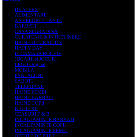
DE STERS
ALIMENTARE
ANVELOPE si JANTE
BARBATI
CASA SI GRADINA
CURATENIE & INTRETINERE
HAINE DE CRACIUN
HAPPY DAY
IE CAMASA ROCHIE
JUCARII si JOCURI
LEGO Original
MOBILA
PANTALONI
SABOTI
TELEFOANE
HAINE FEMEI
HAINE BARBATI
HAINE COPII
BIJUTERII
CEASURI F & B
INCALTAMINTE BARBATI
INCALTAMINTE COPII
INCALTAMINTE FEMEI
OFERTE DE PRET