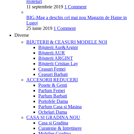
Hoteluri
11 septembrie 2019
1 Comment
BIG-Mag a deschis cel mai nou Magazin de Haine in
Lugoj
25 iunie 2019
1 Comment
Diverse
BIJUTERII & CEASURI
MODELE NOI
Bijuterii Aur&Argint
Bijuterii AUR
Bijuterii ARGINT
Bijuterii Cristian Lay
Ceasuri Femei
Ceasuri Barbati
ACCESORII
REDUCERI
Posete & Genti
Parfum Femei
Parfum Barbati
Portofele Dama
Parfum Casa si Masina
Ochelari Dama
CASA SI GRADINA
NOU
Casa si Gradina
Curatenie & Intretinere
Mobilier Gradina