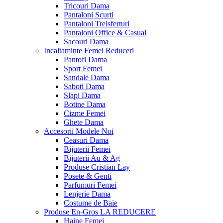
Tricouri Dama
Pantaloni Scurti
Pantaloni Treisferturi
Pantaloni Office & Casual
Sacouri Dama
Incaltaminte Femei
Reduceri
Pantofi Dama
Sport Femei
Sandale Dama
Saboti Dama
Slapi Dama
Botine Dama
Cizme Femei
Ghete Dama
Accesorii
Modele Noi
Ceasuri Dama
Bijuterii Femei
Bijuterii Au & Ag
Produse Cristian Lay
Posete & Genti
Parfumuri Femei
Lenjerie Dama
Costume de Baie
Produse En-Gros
LA REDUCERE
Haine Femei