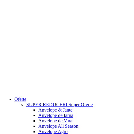
Oferte
SUPER REDUCERI
Super Oferte
Anvelope & Jante
Anvelope de Iarna
Anvelope de Vara
Anvelope All Season
Anvelope Agro