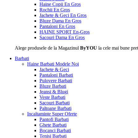
Haine Copii En Gros
Rochii En Gros
Jachete & Geci En Gros
Bluze Dama En Gros
Pantaloni En Gros
HAINE SPORT En-Gros
Sacouri Dama En Gros
Alege produsele de la Magazinul
ByYOU
la cele mai bune pret
Barbati
Haine Barbati
Modele Noi
Jachete & Geci
Pantaloni Barbati
Pulovere Barbati
Bluze Barbati
Jeansi & Blugi
Veste Barbati
Sacouri Barbati
Paltoane Barbati
Incaltaminte
Super Oferte
Pantofi Barbati
Ghete Barbati
Bocanci Barbati
Tenisi Barbati