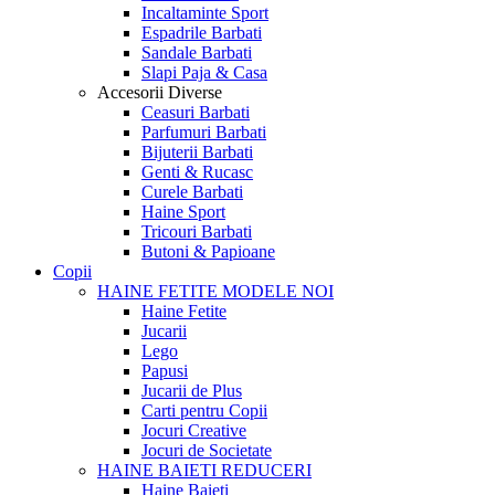
Incaltaminte Sport
Espadrile Barbati
Sandale Barbati
Slapi Paja & Casa
Accesorii
Diverse
Ceasuri Barbati
Parfumuri Barbati
Bijuterii Barbati
Genti & Rucasc
Curele Barbati
Haine Sport
Tricouri Barbati
Butoni & Papioane
Copii
HAINE FETITE
MODELE NOI
Haine Fetite
Jucarii
Lego
Papusi
Jucarii de Plus
Carti pentru Copii
Jocuri Creative
Jocuri de Societate
HAINE BAIETI
REDUCERI
Haine Baieti