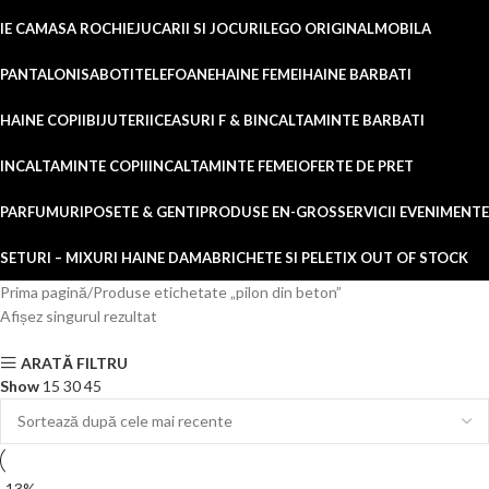
IE CAMASA ROCHIE
JUCARII SI JOCURI
LEGO ORIGINAL
MOBILA
PANTALONI
SABOTI
TELEFOANE
HAINE FEMEI
HAINE BARBATI
HAINE COPII
BIJUTERII
CEASURI F & B
INCALTAMINTE BARBATI
INCALTAMINTE COPII
INCALTAMINTE FEMEI
OFERTE DE PRET
PARFUMURI
POSETE & GENTI
PRODUSE EN-GROS
SERVICII EVENIMENTE
SETURI – MIXURI HAINE DAMA
BRICHETE SI PELETI
X OUT OF STOCK
Prima pagină
Produse etichetate „pilon din beton”
Afișez singurul rezultat
ARATĂ FILTRU
Show
15
30
45
-13%