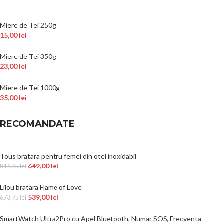
Miere de Tei 250g
15,00
lei
Miere de Tei 350g
23,00
lei
Miere de Tei 1000g
35,00
lei
RECOMANDATE
Tous bratara pentru femei din otel inoxidabil
649,00
lei
811,25
lei
Lilou bratara Flame of Love
539,00
lei
673,75
lei
SmartWatch Ultra2Pro cu Apel Bluetooth, Numar SOS, Frecventa