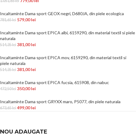
779,00
lei
1.051,65
lei
Incaltaminte Dama sport GEOX negri, D680JA, din piele ecologica
579,00
lei
781,65
lei
Incaltaminte Dama sport EPICA albi, 6159290, din material textil si piele
naturala
381,00
lei
514,35
lei
Incaltaminte Dama sport EPICA mov, 6159290, din material textil si
piele naturala
381,00
lei
514,35
lei
Incaltaminte Dama sport EPICA fucsia, 615908, din nabuc
350,00
lei
472,50
lei
Incaltaminte Dama sport GRYXX maro, P5077, din piele naturala
499,00
lei
673,65
lei
NOU ADAUGATE