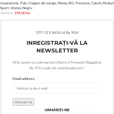
respiratorie, Puls, Oxigen din sange, Meniu RO, Presiune, Calorii, Moduri
Sport, Vreme, Negru
199,00
lei
460,00
lei
TOT CE E NOU LA By YOU
INREGISTRAȚI-VĂ LA
NEWSLETTER
Fii la curent cu cele mai noi Oferte si Promotii. Magazinul
By YOU e plin de surprize placute !
Email address:
URMĂRIȚI-NE