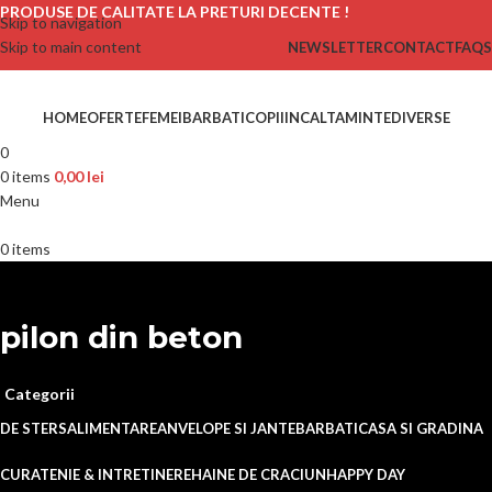
PRODUSE DE CALITATE LA PRETURI DECENTE !
Skip to navigation
Skip to main content
NEWSLETTER
CONTACT
FAQS
HOME
OFERTE
FEMEI
BARBATI
COPII
INCALTAMINTE
DIVERSE
0
0
items
0,00
lei
Menu
0
items
pilon din beton
Categorii
DE STERS
ALIMENTARE
ANVELOPE SI JANTE
BARBATI
CASA SI GRADINA
CURATENIE & INTRETINERE
HAINE DE CRACIUN
HAPPY DAY