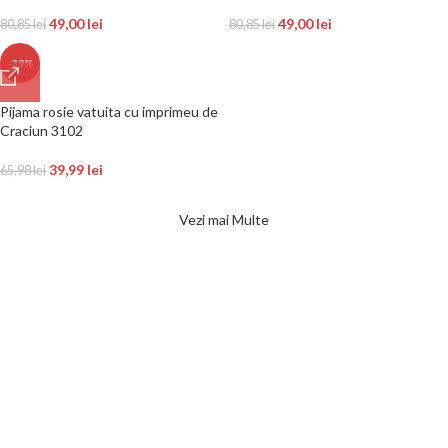
49,00
lei
49,00
lei
80,85
lei
80,85
lei
-39%
Pijama rosie vatuita cu imprimeu de
Craciun 3102
39,99
lei
65,98
lei
Vezi mai Multe