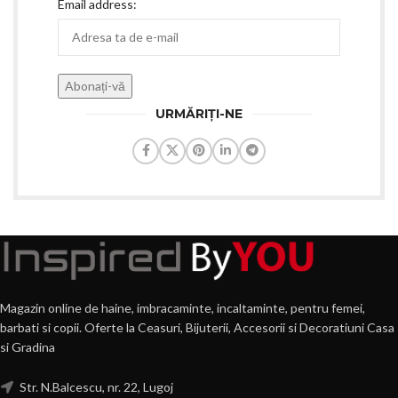
Email address:
URMĂRIȚI-NE
Magazin online de haine, imbracaminte, incaltaminte, pentru femei,
barbati si copii. Oferte la Ceasuri, Bijuterii, Accesorii si Decoratiuni Casa
si Gradina
Str. N.Balcescu, nr. 22, Lugoj