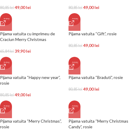
49,00
lei
49,00
lei
80,85
lei
80,85
lei
-39%
-39%
Pijama vatuita cu imprimeu de
Pijama vatuita “Gift”, rosie
Craciun Merry Christmas
49,00
lei
80,85
lei
39,90
lei
65,84
lei
-39%
-39%
Pijama vatuita “Happy new year”,
Pijama vatuita “Braduti”, rosie
rosie
49,00
lei
80,85
lei
49,00
lei
80,85
lei
-39%
-39%
Pijama vatuita “Merry Christmas”,
Pijama vatuita “Merry Christmas
rosie
Candy”, rosie