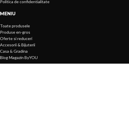
Politica de confidentialitate
MENIU
Toate produsele
Produse en-gros
Oferte si reduceri
Accesorii & Bijuterii
Casa & Gradina
Blog Magazin ByYOU
CONTUL MEU
Logheaza-te
Inregistreaza-te
Lista de preferinte
Plata cu cardul
Contacteaza-ne
Despre noi
- P
ByYOU Magazin
2019 CREATED BY
ower Media Fx -
Online SOLUTIONS.