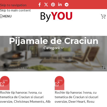
Skip to navigation
Skip to main content
MENU
Pijamale de Craciun
Categorii
Prima pagină
Produse etichetate „Pijamale de Craciun”
Afișez 1 - 21 din 42 de rezultate
ARATĂ FILTRU
-39%
-39%
Rochie tip hanorac Ivona, cu
Rochie tip hanorac Ivona, cu
tematica de Craciun si ciucuri
tematica de Craciun si ciucuri
oversize, Christmas Moments, Alb
oversize, Deer Heart, Rosu