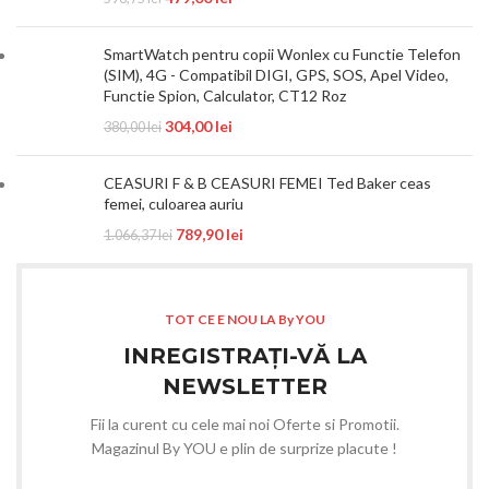
SmartWatch pentru copii Wonlex cu Functie Telefon
(SIM), 4G - Compatibil DIGI, GPS, SOS, Apel Video,
Functie Spion, Calculator, CT12 Roz
304,00
lei
380,00
lei
CEASURI F & B CEASURI FEMEI Ted Baker ceas
femei, culoarea auriu
789,90
lei
1.066,37
lei
TOT CE E NOU LA By YOU
INREGISTRAȚI-VĂ LA
NEWSLETTER
Fii la curent cu cele mai noi Oferte si Promotii.
Magazinul By YOU e plin de surprize placute !