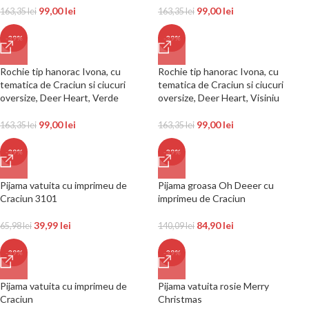
99,00
lei
99,00
lei
163,35
lei
163,35
lei
-39%
-39%
Rochie tip hanorac Ivona, cu
Rochie tip hanorac Ivona, cu
tematica de Craciun si ciucuri
tematica de Craciun si ciucuri
oversize, Deer Heart, Verde
oversize, Deer Heart, Visiniu
99,00
lei
99,00
lei
163,35
lei
163,35
lei
-39%
-39%
Pijama vatuita cu imprimeu de
Pijama groasa Oh Deeer cu
Craciun 3101
imprimeu de Craciun
39,99
lei
84,90
lei
65,98
lei
140,09
lei
-39%
-39%
Pijama vatuita cu imprimeu de
Pijama vatuita rosie Merry
Craciun
Christmas