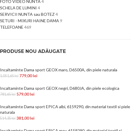
FOTO VIDEO NUNTA
4
SCHELA DE LUMINI
4
SERVICII NUNTA sau BOTEZ
4
SETURI - MIXURI HAINE DAMA
9
TELEFOANE
469
PRODUSE NOU ADĂUGATE
Incaltaminte Dama sport GEOX maro, D6500A, din piele naturala
779,00
lei
1.051,65
lei
Incaltaminte Dama sport GEOX negri, D680JA, din piele ecologica
579,00
lei
781,65
lei
Incaltaminte Dama sport EPICA albi, 6159290, din material textil si piele
naturala
381,00
lei
514,35
lei
Incaltaminte Dama sport EPICA mov, 6159290, din material textil si