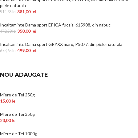
piele naturala
381,00
lei
514,35
lei
Incaltaminte Dama sport EPICA fucsia, 615908, din nabuc
350,00
lei
472,50
lei
Incaltaminte Dama sport GRYXX maro, P5077, din piele naturala
499,00
lei
673,65
lei
NOU ADAUGATE
Miere de Tei 250g
15,00
lei
Miere de Tei 350g
23,00
lei
Miere de Tei 1000g