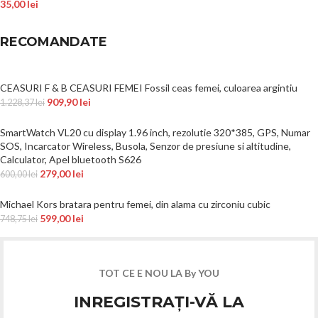
35,00
lei
RECOMANDATE
CEASURI F & B CEASURI FEMEI Fossil ceas femei, culoarea argintiu
909,90
lei
1.228,37
lei
SmartWatch VL20 cu display 1.96 inch, rezolutie 320*385, GPS, Numar
SOS, Incarcator Wireless, Busola, Senzor de presiune si altitudine,
Calculator, Apel bluetooth S626
279,00
lei
600,00
lei
Michael Kors bratara pentru femei, din alama cu zirconiu cubic
599,00
lei
748,75
lei
TOT CE E NOU LA By YOU
INREGISTRAȚI-VĂ LA