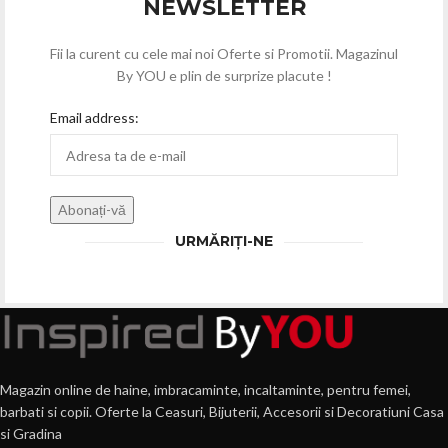
NEWSLETTER
Fii la curent cu cele mai noi Oferte si Promotii. Magazinul
By YOU e plin de surprize placute !
Email address:
URMĂRIȚI-NE
Magazin online de haine, imbracaminte, incaltaminte, pentru femei,
barbati si copii. Oferte la Ceasuri, Bijuterii, Accesorii si Decoratiuni Casa
si Gradina