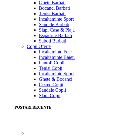
Ghete Barbati
Bocanci Barbati
Tenisi Barbati
Incaltaminte Sport
Sandale Barbati
Slapi Casa & Plaja
Espadrile Barbati
Saboti Barbati
Copii
Oferte
Incaltaminte Fete
Incaltaminte Baieti
Pantofi Copii
Tenisi Copii
Incaltaminte Sport
Ghete & Bocanci
Cizme Copii
Sandale Copii
Slapi Copii
POSTARI RECENTE