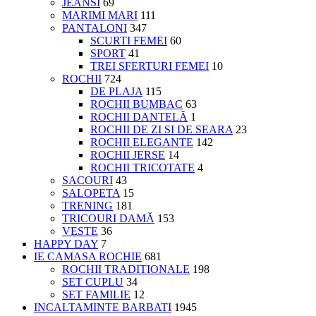
JEANSI
69
MARIMI MARI
111
PANTALONI
347
SCURTI FEMEI
60
SPORT
41
TREI SFERTURI FEMEI
10
ROCHII
724
DE PLAJA
115
ROCHII BUMBAC
63
ROCHII DANTELĂ
1
ROCHII DE ZI SI DE SEARA
23
ROCHII ELEGANTE
142
ROCHII JERSE
14
ROCHII TRICOTATE
4
SACOURI
43
SALOPETA
15
TRENING
181
TRICOURI DAMĂ
153
VESTE
36
HAPPY DAY
7
IE CAMASA ROCHIE
681
ROCHII TRADITIONALE
198
SET CUPLU
34
SET FAMILIE
12
INCALTAMINTE BARBATI
1945