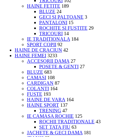
TRICOURI
102
HAINE FETITE
189
BLUZE
24
GECI SI PALTOANE
3
PANTALONI
15
ROCHITE SI FUSTITE
29
TRICOURI
14
IE TRADITIONALA
184
SPORT COPII
92
HAINE DE CRACIUN
42
HAINE FEMEI
3233
ACCESORII DAMA
27
POSETE & GENTI
27
BLUZE
683
CAMASI
108
CARDIGAN
87
COLANTI
164
FUSTE
193
HAINE DE VARA
164
HAINE SPORT
137
TRENING
47
IE CAMASA ROCHIE
125
ROCHII TRADITIONALE
43
SET TATA FIU
63
JACHETE & GECI DAMA
181