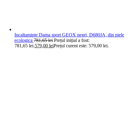
Incaltaminte Dama sport GEOX negri, D680JA, din piele
ecologica
781,65
lei
Prețul inițial a fost:
781,65 lei.
579,00
lei
Prețul curent este: 579,00 lei.