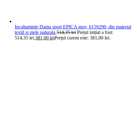
Incaltaminte Dama sport EPICA mov, 6159290, din material
textil si piele naturala
514,35
lei
Prețul inițial a fost:
514,35 lei.
381,00
lei
Prețul curent este: 381,00 lei.