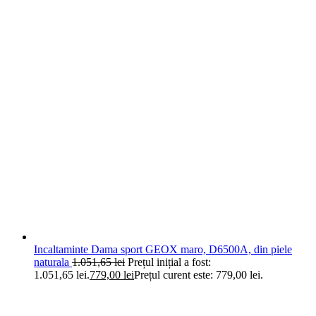
Incaltaminte Dama sport GEOX maro, D6500A, din piele
naturala
1.051,65
lei
Prețul inițial a fost:
1.051,65 lei.
779,00
lei
Prețul curent este: 779,00 lei.