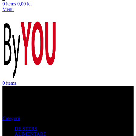
0
items
0,00
lei
Menu
0
items
ParfumArt
Categorii
DE STERS
ALIMENTARE