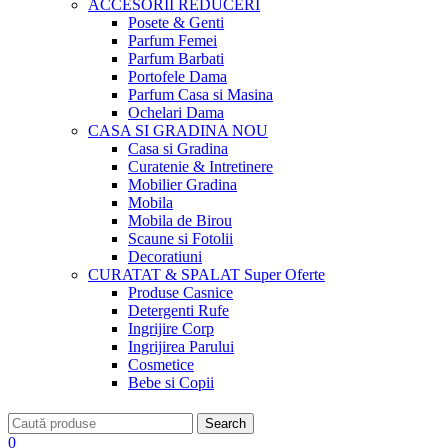
ACCESORII
REDUCERI
Posete & Genti
Parfum Femei
Parfum Barbati
Portofele Dama
Parfum Casa si Masina
Ochelari Dama
CASA SI GRADINA
NOU
Casa si Gradina
Curatenie & Intretinere
Mobilier Gradina
Mobila
Mobila de Birou
Scaune si Fotolii
Decoratiuni
CURATAT & SPALAT
Super Oferte
Produse Casnice
Detergenti Rufe
Ingrijire Corp
Ingrijirea Parului
Cosmetice
Bebe si Copii
Search
0