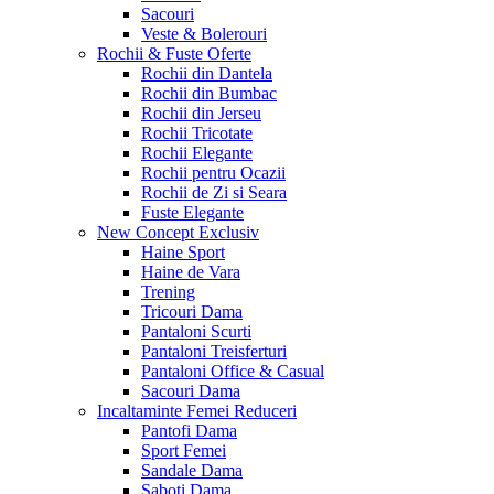
Sacouri
Veste & Bolerouri
Rochii & Fuste
Oferte
Rochii din Dantela
Rochii din Bumbac
Rochii din Jerseu
Rochii Tricotate
Rochii Elegante
Rochii pentru Ocazii
Rochii de Zi si Seara
Fuste Elegante
New Concept
Exclusiv
Haine Sport
Haine de Vara
Trening
Tricouri Dama
Pantaloni Scurti
Pantaloni Treisferturi
Pantaloni Office & Casual
Sacouri Dama
Incaltaminte Femei
Reduceri
Pantofi Dama
Sport Femei
Sandale Dama
Saboti Dama