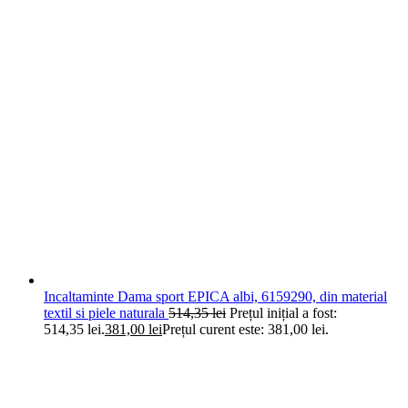
Incaltaminte Dama sport EPICA albi, 6159290, din material
textil si piele naturala
514,35
lei
Prețul inițial a fost:
514,35 lei.
381,00
lei
Prețul curent este: 381,00 lei.