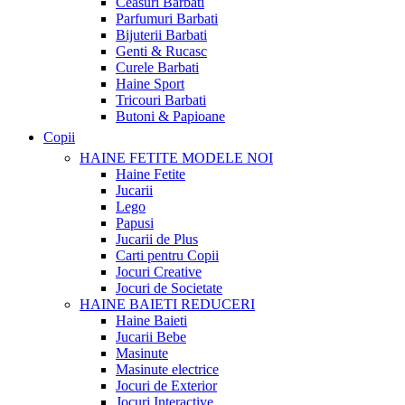
Ceasuri Barbati
Parfumuri Barbati
Bijuterii Barbati
Genti & Rucasc
Curele Barbati
Haine Sport
Tricouri Barbati
Butoni & Papioane
Copii
HAINE FETITE
MODELE NOI
Haine Fetite
Jucarii
Lego
Papusi
Jucarii de Plus
Carti pentru Copii
Jocuri Creative
Jocuri de Societate
HAINE BAIETI
REDUCERI
Haine Baieti
Jucarii Bebe
Masinute
Masinute electrice
Jocuri de Exterior
Jocuri Interactive