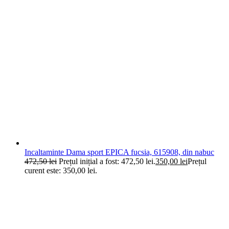
Incaltaminte Dama sport EPICA fucsia, 615908, din nabuc
472,50
lei
Prețul inițial a fost: 472,50 lei.
350,00
lei
Prețul
curent este: 350,00 lei.