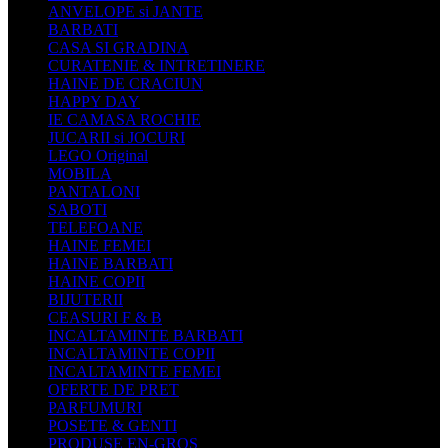
ANVELOPE si JANTE
BARBATI
CASA SI GRADINA
CURATENIE & INTRETINERE
HAINE DE CRACIUN
HAPPY DAY
IE CAMASA ROCHIE
JUCARII si JOCURI
LEGO Original
MOBILA
PANTALONI
SABOTI
TELEFOANE
HAINE FEMEI
HAINE BARBATI
HAINE COPII
BIJUTERII
CEASURI F & B
INCALTAMINTE BARBATI
INCALTAMINTE COPII
INCALTAMINTE FEMEI
OFERTE DE PRET
PARFUMURI
POSETE & GENTI
PRODUSE EN-GROS