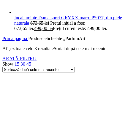
Incaltaminte Dama sport GRYXX maro, P5077, din piele
naturala
673,65
lei
Prețul inițial a fost:
673,65 lei.
499,00
lei
Prețul curent este: 499,00 lei.
Prima pagină
Produse etichetate „ParfumArt”
Afișez toate cele 3 rezultate
Sortat după cele mai recente
ARATĂ FILTRU
Show
15
30
45