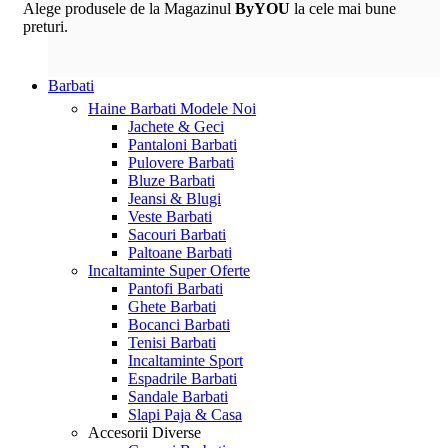
Alege produsele de la Magazinul
ByYOU
la cele mai bune
preturi.
Barbati
Haine Barbati
Modele Noi
Jachete & Geci
Pantaloni Barbati
Pulovere Barbati
Bluze Barbati
Jeansi & Blugi
Veste Barbati
Sacouri Barbati
Paltoane Barbati
Incaltaminte
Super Oferte
Pantofi Barbati
Ghete Barbati
Bocanci Barbati
Tenisi Barbati
Incaltaminte Sport
Espadrile Barbati
Sandale Barbati
Slapi Paja & Casa
Accesorii
Diverse