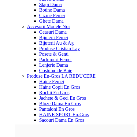
Slapi Dama
Botine Dama
Cizme Femei
Ghete Dama
Accesorii
Modele Noi
Ceasuri Dama
Bijuterii Femei
Bijuterii Au & Ag
Produse Cristian Lay
Posete & Genti
Parfumuri Femei
Lenjerie Dama
Costume de Baie
Produse En-Gros
LA REDUCERE
Haine Femei
Haine Copii En Gros
Rochii En Gros
Jachete & Geci En Gros
Bluze Dama En Gros
Pantaloni En Gros
HAINE SPORT En-Gros
Sacouri Dama En Gros