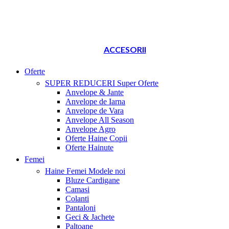
ACCESORII
Oferte
SUPER REDUCERI
Super Oferte
Anvelope & Jante
Anvelope de Iarna
Anvelope de Vara
Anvelope All Season
Anvelope Agro
Oferte Haine Copii
Oferte Hainute
Femei
Haine Femei
Modele noi
Bluze Cardigane
Camasi
Colanti
Pantaloni
Geci & Jachete
Paltoane