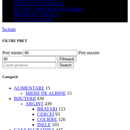
SERVICII EVENIMENTE
SETURI – MIXURI HAINE DAMA
BRICHETE SI PELETI
X OUT OF STOCK
Închide
FILTRU PRET
Preț minim
Preț maxim
Filtrează
Search
Categorii
ALIMENTARE
15
MIERE DE ALBINE
15
BIJUTERII
439
ARGINT
439
BRATARI
123
CERCEI
93
COLIERE
120
INELE
103
CASA SI GRADINA
447