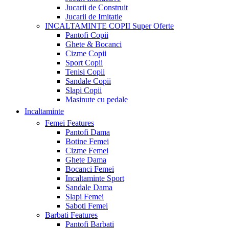
Jucarii de Construit
Jucarii de Imitatie
INCALTAMINTE COPII
Super Oferte
Pantofi Copii
Ghete & Bocanci
Cizme Copii
Sport Copii
Tenisi Copii
Sandale Copii
Slapi Copii
Masinute cu pedale
Incaltaminte
Femei
Features
Pantofi Dama
Botine Femei
Cizme Femei
Ghete Dama
Bocanci Femei
Incaltaminte Sport
Sandale Dama
Slapi Femei
Saboti Femei
Barbati
Features
Pantofi Barbati