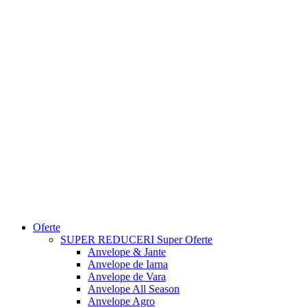
Oferte
SUPER REDUCERI
Super Oferte
Anvelope & Jante
Anvelope de Iarna
Anvelope de Vara
Anvelope All Season
Anvelope Agro