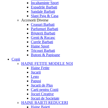
Incaltaminte Sport
Espadrile Barbati
Sandale Barbati
Slapi Paja & Casa
Accesorii
Diverse
Ceasuri Barbati
Parfumuri Barbati
Bijuterii Barbati
Genti & Rucasc
Curele Barbati
Haine Sport
Tricouri Barbati
Butoni & Papioane
Copii
HAINE FETITE
MODELE NOI
Haine Fetite
Jucarii
Lego
Papusi
Jucarii de Plus
Carti pentru Copii
Jocuri Creative
Jocuri de Societate
HAINE BAIETI
REDUCERI
Haine Baieti