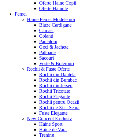
Oferte Haine Copii
Oferte Hainute
Femei
Haine Femei
Modele noi
Bluze Cardigane
Camasi
Colanti
Pantaloni
Geci & Jachete
Paltoane
Sacouri
Veste & Bolerouri
Rochii & Fuste
Oferte
Rochii din Dantela
Rochii din Bumbac
Rochii din Jerseu
Rochii Tricotate
Rochii Elegante
Rochii pentru Ocazii
Rochii de Zi si Seara
Fuste Elegante
New Concept
Exclusiv
Haine Sport
Haine de Vara
Trening