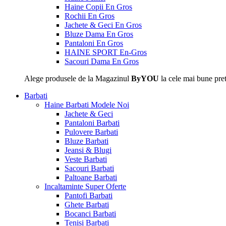
Haine Copii En Gros
Rochii En Gros
Jachete & Geci En Gros
Bluze Dama En Gros
Pantaloni En Gros
HAINE SPORT En-Gros
Sacouri Dama En Gros
Alege produsele de la Magazinul
ByYOU
la cele mai bune pret
Barbati
Haine Barbati
Modele Noi
Jachete & Geci
Pantaloni Barbati
Pulovere Barbati
Bluze Barbati
Jeansi & Blugi
Veste Barbati
Sacouri Barbati
Paltoane Barbati
Incaltaminte
Super Oferte
Pantofi Barbati
Ghete Barbati
Bocanci Barbati
Tenisi Barbati