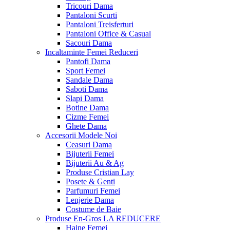
Tricouri Dama
Pantaloni Scurti
Pantaloni Treisferturi
Pantaloni Office & Casual
Sacouri Dama
Incaltaminte Femei
Reduceri
Pantofi Dama
Sport Femei
Sandale Dama
Saboti Dama
Slapi Dama
Botine Dama
Cizme Femei
Ghete Dama
Accesorii
Modele Noi
Ceasuri Dama
Bijuterii Femei
Bijuterii Au & Ag
Produse Cristian Lay
Posete & Genti
Parfumuri Femei
Lenjerie Dama
Costume de Baie
Produse En-Gros
LA REDUCERE
Haine Femei