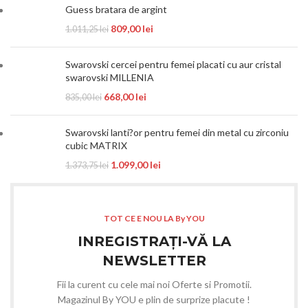
Guess bratara de argint
809,00
lei
1.011,25
lei
Swarovski cercei pentru femei placati cu aur cristal
swarovski MILLENIA
668,00
lei
835,00
lei
Swarovski lanti?or pentru femei din metal cu zirconiu
cubic MATRIX
1.099,00
lei
1.373,75
lei
TOT CE E NOU LA By YOU
INREGISTRAȚI-VĂ LA
NEWSLETTER
Fii la curent cu cele mai noi Oferte si Promotii.
Magazinul By YOU e plin de surprize placute !