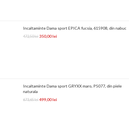
Incaltaminte Dama sport EPICA fucsia, 615908, din nabuc
350,00
lei
472,50
lei
Incaltaminte Dama sport GRYXX maro, P5077, din piele
naturala
499,00
lei
673,65
lei