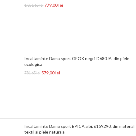
779,00
lei
1.051,65
lei
Incaltaminte Dama sport GEOX negri, D680JA, din piele
ecologica
579,00
lei
781,65
lei
Incaltaminte Dama sport EPICA albi, 6159290, din material
textil si piele naturala