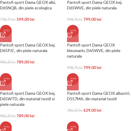
Pantofi sport Dama GEOX albi,
Pantofi sport Dama GEOX bej,
D65NQB, din piele ecologica
D65WVE, din piele naturala
599,00
lei
799,00
lei
748,75
lei
998,75
lei
-20%
-20%
Pantofi sport Dama GEOX bej,
Pantofi sport Dama GEOX
D65PJC, din piele naturala
bleumarin, D65WVE, din piele
naturala
789,00
lei
986,25
lei
799,00
lei
998,75
lei
-20%
-20%
Pantofi sport Dama GEOX bej,
Pantofi sport Dama GEOX albastri,
D65WTD, din material textil si
D557MA, din material textil
piele naturala
629,00
lei
786,25
lei
789,00
lei
986,25
lei
-20%
-20%