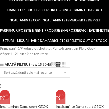
HAINE COPII
BIJUTERII
CEASURI F & B
INCALTAMINTE BARBATI
INCALTAMINTE COPII
INCALTAMINTE FEMEI
OFERTE DE PRET
PARFUMURI
POSETE & GENTI
PRODUSE EN-GROS
SERVICII EVENIMENTE
SETURI – MIXURI HAINE DAMA
BRICHETE SI PELETI
X OUT OF STOCK
Prima pagină
Produse etichetate „Pantofi sport din Piele Geox”
Afișez 1 - 21 din 49 de rezultate
ARATĂ FILTRU
Show
15
30
45
-26%
-26%
Incaltaminte Dama sport GEOX
Incaltaminte Dama sport GEOX