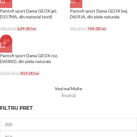
Pantofi sport Dama GEOX gri,
Pantofi sport Dama GEOX bej,
D557MA, din material textil
D659JA, din piele naturala
629,00
lei
769,00
lei
786,25
lei
961,25
lei
-20%
Pantofi sport Dama GEOX roz,
D658KD, din piele naturala
819,00
lei
1.023,75
lei
Vezi mai Multe
Încarcă
FILTRU PRET