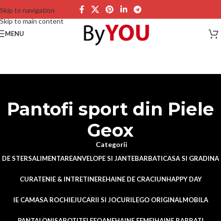
Skip to navigation
Skip to main content
MENU
Pantofi sport din Piele
Geox
Categorii
DE STERS
ALIMENTARE
ANVELOPE SI JANTE
BARBATI
CASA SI GRADINA
CURATENIE & INTRETINERE
HAINE DE CRACIUN
HAPPY DAY
IE CAMASA ROCHIE
JUCARII SI JOCURI
LEGO ORIGINAL
MOBILA
PANTALONI
SABOTI
TELEFOANE
HAINE FEMEI
HAINE BARBATI