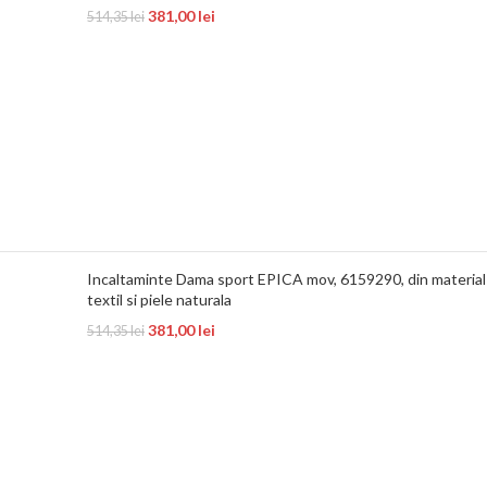
381,00
lei
514,35
lei
Incaltaminte Dama sport EPICA mov, 6159290, din material
textil si piele naturala
381,00
lei
514,35
lei