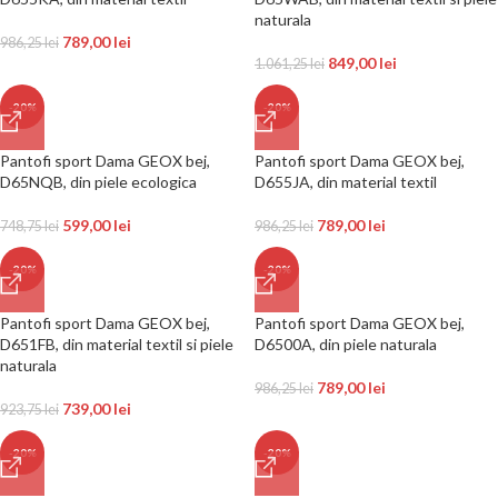
naturala
789,00
lei
986,25
lei
849,00
lei
1.061,25
lei
-20%
-20%
Pantofi sport Dama GEOX bej,
Pantofi sport Dama GEOX bej,
D65NQB, din piele ecologica
D655JA, din material textil
599,00
lei
789,00
lei
748,75
lei
986,25
lei
-20%
-20%
Pantofi sport Dama GEOX bej,
Pantofi sport Dama GEOX bej,
D651FB, din material textil si piele
D6500A, din piele naturala
naturala
789,00
lei
986,25
lei
739,00
lei
923,75
lei
-20%
-20%