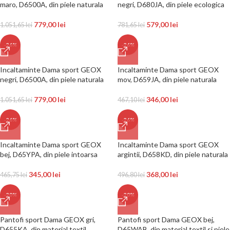
maro, D6500A, din piele naturala
negri, D680JA, din piele ecologica
779,00
lei
579,00
lei
1.051,65
lei
781,65
lei
-26%
-26%
Incaltaminte Dama sport GEOX
Incaltaminte Dama sport GEOX
negri, D6500A, din piele naturala
mov, D659JA, din piele naturala
779,00
lei
346,00
lei
1.051,65
lei
467,10
lei
-26%
-26%
Incaltaminte Dama sport GEOX
Incaltaminte Dama sport GEOX
bej, D65YPA, din piele intoarsa
argintii, D658KD, din piele naturala
345,00
lei
368,00
lei
465,75
lei
496,80
lei
-20%
-20%
Pantofi sport Dama GEOX gri,
Pantofi sport Dama GEOX bej,
D655KA, din material textil
D65WAB, din material textil si piele