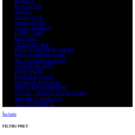
MOBILA
PANTALONI
SABOTI
TELEFOANE
HAINE FEMEI
HAINE BARBATI
HAINE COPII
BIJUTERII
CEASURI F & B
INCALTAMINTE BARBATI
INCALTAMINTE COPII
INCALTAMINTE FEMEI
OFERTE DE PRET
PARFUMURI
POSETE & GENTI
PRODUSE EN-GROS
SERVICII EVENIMENTE
SETURI – MIXURI HAINE DAMA
BRICHETE SI PELETI
X OUT OF STOCK
Închide
FILTRU PRET