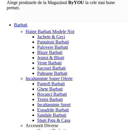
Alege produsele de la Magazinul
ByYOU
la cele mai bune
preturi.
Barbati
Haine Barbati
Modele Noi
Jachete & Geci
Pantaloni Barbati
Pulovere Barbati
Bluze Barbati
Jeansi & Blugi
Veste Barbati
Sacouri Barbati
Paltoane Barbati
Incaltaminte
Super Oferte
Pantofi Barbati
Ghete Barbati
Bocanci Barbati
Tenisi Barbati
Incaltaminte Sport
Espadrile Barbati
Sandale Barbati
Slapi Paja & Casa
Accesorii
Diverse