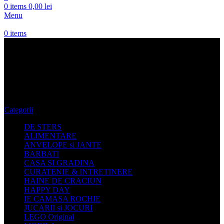
0
items
0,00
lei
Menu
0
items
Pantofi casual cu platforma
dama
Categorii
DE STERS
ALIMENTARE
ANVELOPE si JANTE
BARBATI
CASA SI GRADINA
CURATENIE & INTRETINERE
HAINE DE CRACIUN
HAPPY DAY
IE CAMASA ROCHIE
JUCARII si JOCURI
LEGO Original