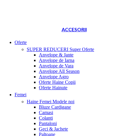
ACCESORII
Oferte
SUPER REDUCERI
Super Oferte
Anvelope & Jante
Anvelope de Iarna
Anvelope de Vara
Anvelope All Season
Anvelope Agro
Oferte Haine Copii
Oferte Hainute
Femei
Haine Femei
Modele noi
Bluze Cardigane
Camasi
Colanti
Pantaloni
Geci & Jachete
Paltoane