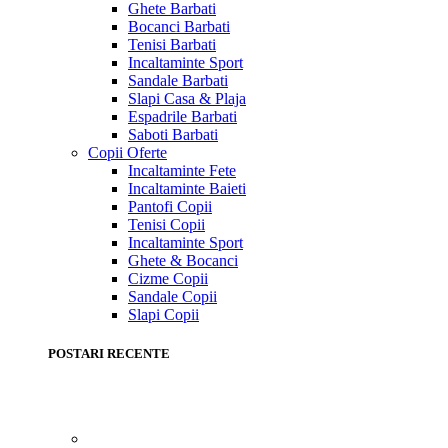
Ghete Barbati
Bocanci Barbati
Tenisi Barbati
Incaltaminte Sport
Sandale Barbati
Slapi Casa & Plaja
Espadrile Barbati
Saboti Barbati
Copii
Oferte
Incaltaminte Fete
Incaltaminte Baieti
Pantofi Copii
Tenisi Copii
Incaltaminte Sport
Ghete & Bocanci
Cizme Copii
Sandale Copii
Slapi Copii
POSTARI RECENTE