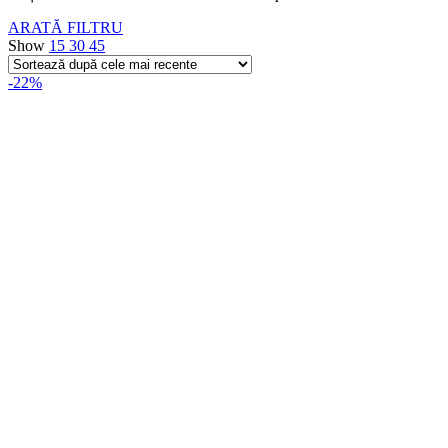
ARATĂ FILTRU
Show
15
30
45
-22%