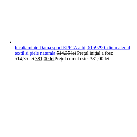
Incaltaminte Dama sport EPICA albi, 6159290, din material
textil si piele naturala
514,35
lei
Prețul inițial a fost:
514,35 lei.
381,00
lei
Prețul curent este: 381,00 lei.