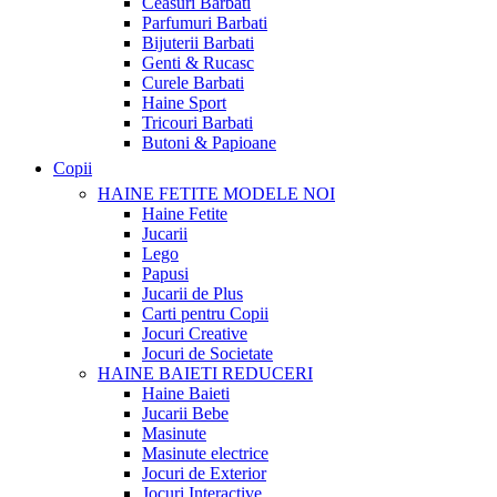
Ceasuri Barbati
Parfumuri Barbati
Bijuterii Barbati
Genti & Rucasc
Curele Barbati
Haine Sport
Tricouri Barbati
Butoni & Papioane
Copii
HAINE FETITE
MODELE NOI
Haine Fetite
Jucarii
Lego
Papusi
Jucarii de Plus
Carti pentru Copii
Jocuri Creative
Jocuri de Societate
HAINE BAIETI
REDUCERI
Haine Baieti
Jucarii Bebe
Masinute
Masinute electrice
Jocuri de Exterior
Jocuri Interactive