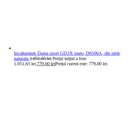
Incaltaminte Dama sport GEOX maro, D6500A, din piele
naturala
1.051,65
lei
Prețul inițial a fost:
1.051,65 lei.
779,00
lei
Prețul curent este: 779,00 lei.