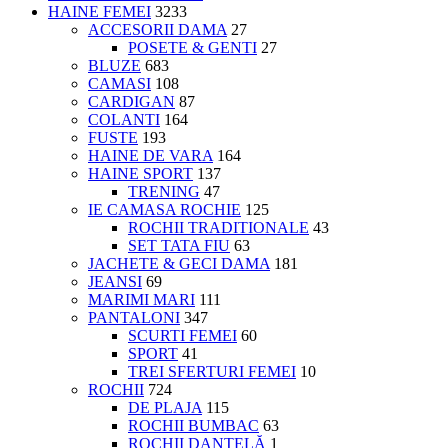
HAINE FEMEI
3233
ACCESORII DAMA
27
POSETE & GENTI
27
BLUZE
683
CAMASI
108
CARDIGAN
87
COLANTI
164
FUSTE
193
HAINE DE VARA
164
HAINE SPORT
137
TRENING
47
IE CAMASA ROCHIE
125
ROCHII TRADITIONALE
43
SET TATA FIU
63
JACHETE & GECI DAMA
181
JEANSI
69
MARIMI MARI
111
PANTALONI
347
SCURTI FEMEI
60
SPORT
41
TREI SFERTURI FEMEI
10
ROCHII
724
DE PLAJA
115
ROCHII BUMBAC
63
ROCHII DANTELĂ
1