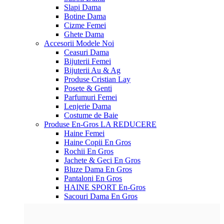
Slapi Dama
Botine Dama
Cizme Femei
Ghete Dama
Accesorii
Modele Noi
Ceasuri Dama
Bijuterii Femei
Bijuterii Au & Ag
Produse Cristian Lay
Posete & Genti
Parfumuri Femei
Lenjerie Dama
Costume de Baie
Produse En-Gros
LA REDUCERE
Haine Femei
Haine Copii En Gros
Rochii En Gros
Jachete & Geci En Gros
Bluze Dama En Gros
Pantaloni En Gros
HAINE SPORT En-Gros
Sacouri Dama En Gros