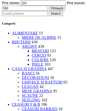
Preț minim
Preț maxim
Filtrează
Search
Categorii
ALIMENTARE
15
MIERE DE ALBINE
15
BIJUTERII
439
ARGINT
439
BRATARI
123
CERCEI
93
COLIERE
120
INELE
103
CASA SI GRADINA
447
BANCI
34
DECORATIUNI
50
GHIVECE SI RAFTURI
65
LEAGAN
42
MESE GRADINA
95
SCAUNE
22
SEZLONG
102
CEASURI F & B
196
CEASURI BARBATI
10