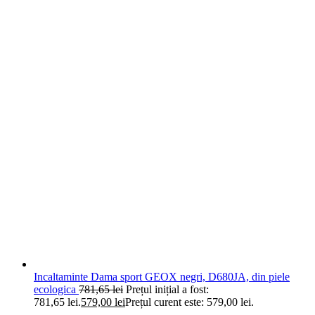
Incaltaminte Dama sport GEOX negri, D680JA, din piele
ecologica
781,65
lei
Prețul inițial a fost:
781,65 lei.
579,00
lei
Prețul curent este: 579,00 lei.