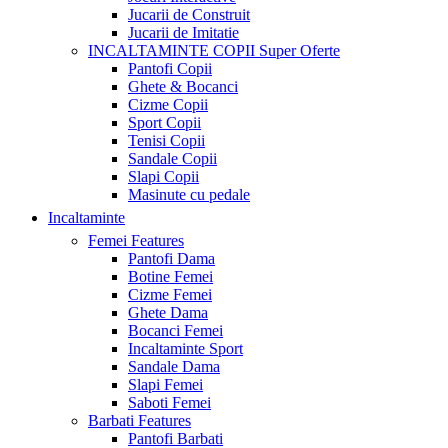
Jucarii de Construit
Jucarii de Imitatie
INCALTAMINTE COPII
Super Oferte
Pantofi Copii
Ghete & Bocanci
Cizme Copii
Sport Copii
Tenisi Copii
Sandale Copii
Slapi Copii
Masinute cu pedale
Incaltaminte
Femei
Features
Pantofi Dama
Botine Femei
Cizme Femei
Ghete Dama
Bocanci Femei
Incaltaminte Sport
Sandale Dama
Slapi Femei
Saboti Femei
Barbati
Features
Pantofi Barbati