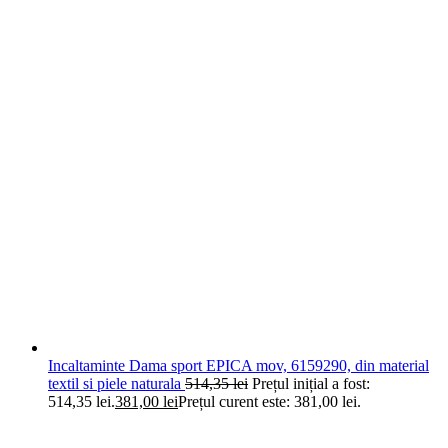
Incaltaminte Dama sport EPICA mov, 6159290, din material
textil si piele naturala
514,35
lei
Prețul inițial a fost:
514,35 lei.
381,00
lei
Prețul curent este: 381,00 lei.