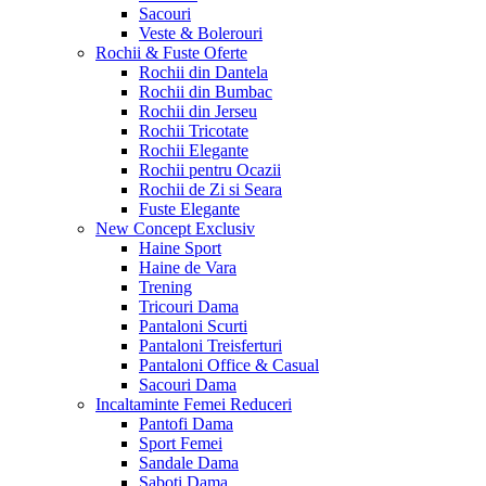
Sacouri
Veste & Bolerouri
Rochii & Fuste
Oferte
Rochii din Dantela
Rochii din Bumbac
Rochii din Jerseu
Rochii Tricotate
Rochii Elegante
Rochii pentru Ocazii
Rochii de Zi si Seara
Fuste Elegante
New Concept
Exclusiv
Haine Sport
Haine de Vara
Trening
Tricouri Dama
Pantaloni Scurti
Pantaloni Treisferturi
Pantaloni Office & Casual
Sacouri Dama
Incaltaminte Femei
Reduceri
Pantofi Dama
Sport Femei
Sandale Dama
Saboti Dama