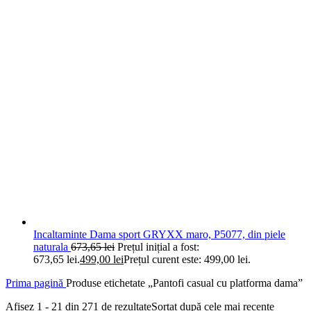
Incaltaminte Dama sport GRYXX maro, P5077, din piele
naturala
673,65
lei
Prețul inițial a fost:
673,65 lei.
499,00
lei
Prețul curent este: 499,00 lei.
Prima pagină
Produse etichetate „Pantofi casual cu platforma dama”
Afișez 1 - 21 din 271 de rezultate
Sortat după cele mai recente