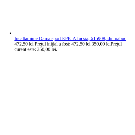
Incaltaminte Dama sport EPICA fucsia, 615908, din nabuc
472,50
lei
Prețul inițial a fost: 472,50 lei.
350,00
lei
Prețul
curent este: 350,00 lei.