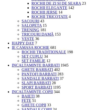
ROCHII DE ZI SI DE SEARA
23
ROCHII ELEGANTE
142
ROCHII JERSE
14
ROCHII TRICOTATE
4
SACOURI
43
SALOPETA
15
TRENING
181
TRICOURI DAMĂ
153
VESTE
36
HAPPY DAY
7
IE CAMASA ROCHIE
681
ROCHII TRADITIONALE
198
SET CUPLU
34
SET FAMILIE
12
INCALTAMINTE BARBATI
1945
GHETE BARBATI
402
PANTOFI BARBATI
283
SANDALE BARBATI
37
SLAPI BARBATI
28
SPORT BARBATI
1195
INCALTAMINTE COPII
344
BAIETI
38
FETE
51
GHETE COPII
33
SANDALE COPII
24