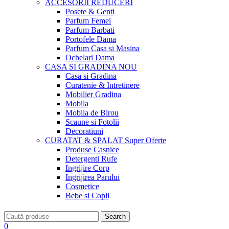
ACCESORII
REDUCERI
Posete & Genti
Parfum Femei
Parfum Barbati
Portofele Dama
Parfum Casa si Masina
Ochelari Dama
CASA SI GRADINA
NOU
Casa si Gradina
Curatenie & Intretinere
Mobilier Gradina
Mobila
Mobila de Birou
Scaune si Fotolii
Decoratiuni
CURATAT & SPALAT
Super Oferte
Produse Casnice
Detergenti Rufe
Ingrijire Corp
Ingrijirea Parului
Cosmetice
Bebe si Copii
Search
0