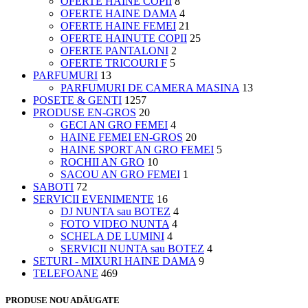
OFERTE HAINE COPII
8
OFERTE HAINE DAMA
4
OFERTE HAINE FEMEI
21
OFERTE HAINUTE COPII
25
OFERTE PANTALONI
2
OFERTE TRICOURI F
5
PARFUMURI
13
PARFUMURI DE CAMERA MASINA
13
POSETE & GENTI
1257
PRODUSE EN-GROS
20
GECI AN GRO FEMEI
4
HAINE FEMEI EN-GROS
20
HAINE SPORT AN GRO FEMEI
5
ROCHII AN GRO
10
SACOU AN GRO FEMEI
1
SABOTI
72
SERVICII EVENIMENTE
16
DJ NUNTA sau BOTEZ
4
FOTO VIDEO NUNTA
4
SCHELA DE LUMINI
4
SERVICII NUNTA sau BOTEZ
4
SETURI - MIXURI HAINE DAMA
9
TELEFOANE
469
PRODUSE NOU ADĂUGATE