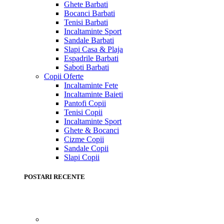
Ghete Barbati
Bocanci Barbati
Tenisi Barbati
Incaltaminte Sport
Sandale Barbati
Slapi Casa & Plaja
Espadrile Barbati
Saboti Barbati
Copii
Oferte
Incaltaminte Fete
Incaltaminte Baieti
Pantofi Copii
Tenisi Copii
Incaltaminte Sport
Ghete & Bocanci
Cizme Copii
Sandale Copii
Slapi Copii
POSTARI RECENTE