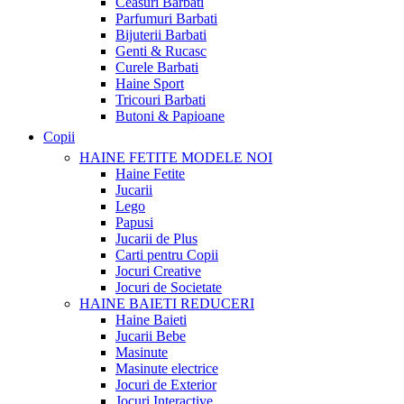
Ceasuri Barbati
Parfumuri Barbati
Bijuterii Barbati
Genti & Rucasc
Curele Barbati
Haine Sport
Tricouri Barbati
Butoni & Papioane
Copii
HAINE FETITE
MODELE NOI
Haine Fetite
Jucarii
Lego
Papusi
Jucarii de Plus
Carti pentru Copii
Jocuri Creative
Jocuri de Societate
HAINE BAIETI
REDUCERI
Haine Baieti
Jucarii Bebe
Masinute
Masinute electrice
Jocuri de Exterior
Jocuri Interactive