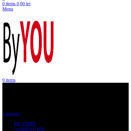
0
items
0,00
lei
Menu
0
items
Pantaloni vara Baieti
Categorii
DE STERS
ALIMENTARE