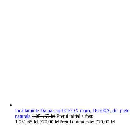
Incaltaminte Dama sport GEOX maro, D6500A, din piele
naturala
1.051,65
lei
Prețul inițial a fost:
1.051,65 lei.
779,00
lei
Prețul curent este: 779,00 lei.