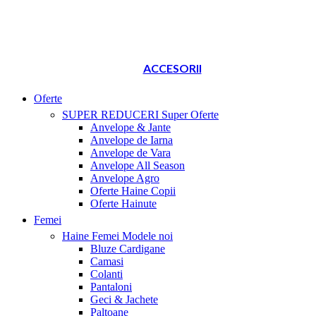
ACCESORII
Oferte
SUPER REDUCERI
Super Oferte
Anvelope & Jante
Anvelope de Iarna
Anvelope de Vara
Anvelope All Season
Anvelope Agro
Oferte Haine Copii
Oferte Hainute
Femei
Haine Femei
Modele noi
Bluze Cardigane
Camasi
Colanti
Pantaloni
Geci & Jachete
Paltoane