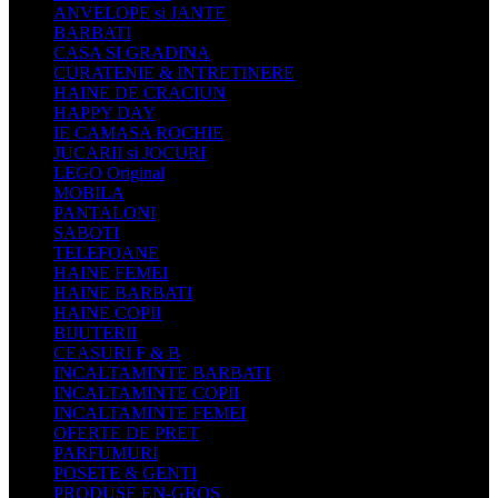
ANVELOPE si JANTE
BARBATI
CASA SI GRADINA
CURATENIE & INTRETINERE
HAINE DE CRACIUN
HAPPY DAY
IE CAMASA ROCHIE
JUCARII si JOCURI
LEGO Original
MOBILA
PANTALONI
SABOTI
TELEFOANE
HAINE FEMEI
HAINE BARBATI
HAINE COPII
BIJUTERII
CEASURI F & B
INCALTAMINTE BARBATI
INCALTAMINTE COPII
INCALTAMINTE FEMEI
OFERTE DE PRET
PARFUMURI
POSETE & GENTI
PRODUSE EN-GROS