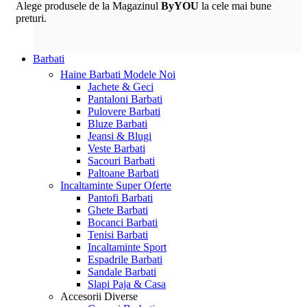
Alege produsele de la Magazinul
ByYOU
la cele mai bune
preturi.
Barbati
Haine Barbati
Modele Noi
Jachete & Geci
Pantaloni Barbati
Pulovere Barbati
Bluze Barbati
Jeansi & Blugi
Veste Barbati
Sacouri Barbati
Paltoane Barbati
Incaltaminte
Super Oferte
Pantofi Barbati
Ghete Barbati
Bocanci Barbati
Tenisi Barbati
Incaltaminte Sport
Espadrile Barbati
Sandale Barbati
Slapi Paja & Casa
Accesorii
Diverse