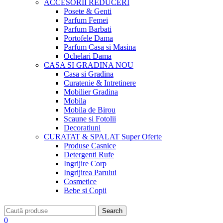
ACCESORII
REDUCERI
Posete & Genti
Parfum Femei
Parfum Barbati
Portofele Dama
Parfum Casa si Masina
Ochelari Dama
CASA SI GRADINA
NOU
Casa si Gradina
Curatenie & Intretinere
Mobilier Gradina
Mobila
Mobila de Birou
Scaune si Fotolii
Decoratiuni
CURATAT & SPALAT
Super Oferte
Produse Casnice
Detergenti Rufe
Ingrijire Corp
Ingrijirea Parului
Cosmetice
Bebe si Copii
Search
0