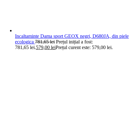
Incaltaminte Dama sport GEOX negri, D680JA, din piele
ecologica
781,65
lei
Prețul inițial a fost:
781,65 lei.
579,00
lei
Prețul curent este: 579,00 lei.