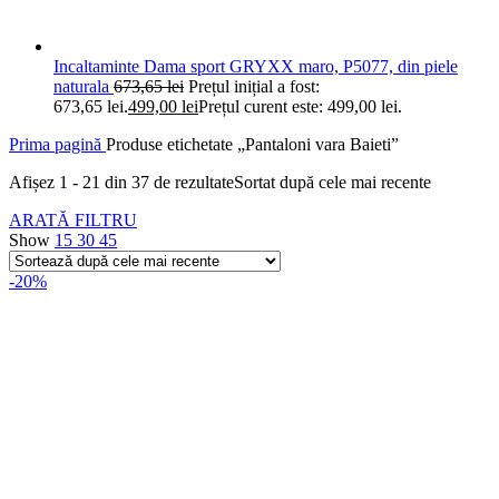
Incaltaminte Dama sport GRYXX maro, P5077, din piele
naturala
673,65
lei
Prețul inițial a fost:
673,65 lei.
499,00
lei
Prețul curent este: 499,00 lei.
Prima pagină
Produse etichetate „Pantaloni vara Baieti”
Afișez 1 - 21 din 37 de rezultate
Sortat după cele mai recente
ARATĂ FILTRU
Show
15
30
45
-20%