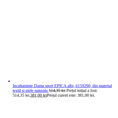
Incaltaminte Dama sport EPICA albi, 6159290, din material
textil si piele naturala
514,35
lei
Prețul inițial a fost:
514,35 lei.
381,00
lei
Prețul curent este: 381,00 lei.