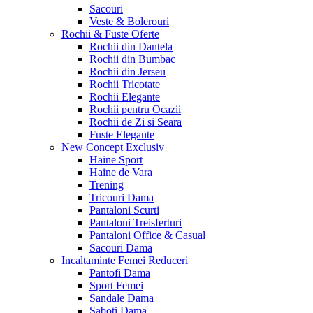
Sacouri
Veste & Bolerouri
Rochii & Fuste
Oferte
Rochii din Dantela
Rochii din Bumbac
Rochii din Jerseu
Rochii Tricotate
Rochii Elegante
Rochii pentru Ocazii
Rochii de Zi si Seara
Fuste Elegante
New Concept
Exclusiv
Haine Sport
Haine de Vara
Trening
Tricouri Dama
Pantaloni Scurti
Pantaloni Treisferturi
Pantaloni Office & Casual
Sacouri Dama
Incaltaminte Femei
Reduceri
Pantofi Dama
Sport Femei
Sandale Dama
Saboti Dama