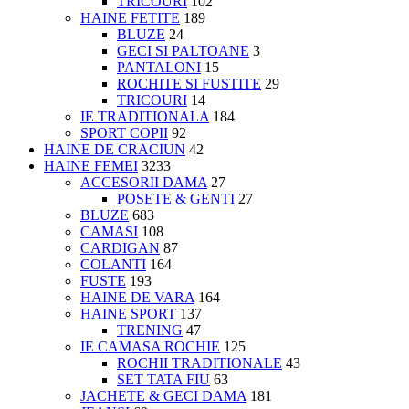
TRICOURI
102
HAINE FETITE
189
BLUZE
24
GECI SI PALTOANE
3
PANTALONI
15
ROCHITE SI FUSTITE
29
TRICOURI
14
IE TRADITIONALA
184
SPORT COPII
92
HAINE DE CRACIUN
42
HAINE FEMEI
3233
ACCESORII DAMA
27
POSETE & GENTI
27
BLUZE
683
CAMASI
108
CARDIGAN
87
COLANTI
164
FUSTE
193
HAINE DE VARA
164
HAINE SPORT
137
TRENING
47
IE CAMASA ROCHIE
125
ROCHII TRADITIONALE
43
SET TATA FIU
63
JACHETE & GECI DAMA
181