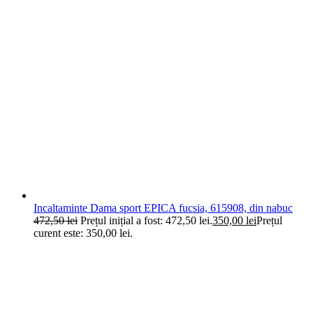
Incaltaminte Dama sport EPICA fucsia, 615908, din nabuc
472,50
lei
Prețul inițial a fost: 472,50 lei.
350,00
lei
Prețul
curent este: 350,00 lei.