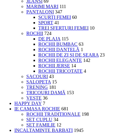
JEANSI
69
MARIMI MARI
111
PANTALONI
347
SCURTI FEMEI
60
SPORT
41
TREI SFERTURI FEMEI
10
ROCHII
724
DE PLAJA
115
ROCHII BUMBAC
63
ROCHII DANTELĂ
1
ROCHII DE ZI SI DE SEARA
23
ROCHII ELEGANTE
142
ROCHII JERSE
14
ROCHII TRICOTATE
4
SACOURI
43
SALOPETA
15
TRENING
181
TRICOURI DAMĂ
153
VESTE
36
HAPPY DAY
7
IE CAMASA ROCHIE
681
ROCHII TRADITIONALE
198
SET CUPLU
34
SET FAMILIE
12
INCALTAMINTE BARBATI
1945