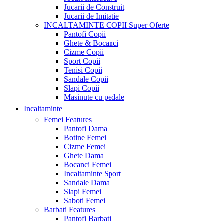
Jucarii de Construit
Jucarii de Imitatie
INCALTAMINTE COPII
Super Oferte
Pantofi Copii
Ghete & Bocanci
Cizme Copii
Sport Copii
Tenisi Copii
Sandale Copii
Slapi Copii
Masinute cu pedale
Incaltaminte
Femei
Features
Pantofi Dama
Botine Femei
Cizme Femei
Ghete Dama
Bocanci Femei
Incaltaminte Sport
Sandale Dama
Slapi Femei
Saboti Femei
Barbati
Features
Pantofi Barbati