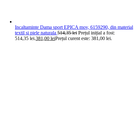
Incaltaminte Dama sport EPICA mov, 6159290, din material
textil si piele naturala
514,35
lei
Prețul inițial a fost:
514,35 lei.
381,00
lei
Prețul curent este: 381,00 lei.