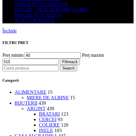
SERVICII EVENIMENTE
SETURI – MIXURI HAINE DAMA
BRICHETE SI PELETI
X OUT OF STOCK
Închide
FILTRU PRET
Preț minim
Preț maxim
Filtrează
Search
Categorii
ALIMENTARE
15
MIERE DE ALBINE
15
BIJUTERII
439
ARGINT
439
BRATARI
123
CERCEI
93
COLIERE
120
INELE
103
CASA SI GRADINA
447