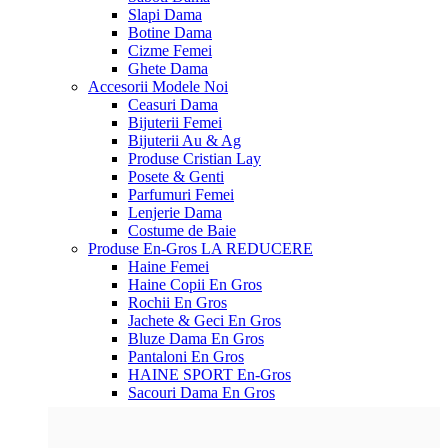
Slapi Dama
Botine Dama
Cizme Femei
Ghete Dama
Accesorii
Modele Noi
Ceasuri Dama
Bijuterii Femei
Bijuterii Au & Ag
Produse Cristian Lay
Posete & Genti
Parfumuri Femei
Lenjerie Dama
Costume de Baie
Produse En-Gros
LA REDUCERE
Haine Femei
Haine Copii En Gros
Rochii En Gros
Jachete & Geci En Gros
Bluze Dama En Gros
Pantaloni En Gros
HAINE SPORT En-Gros
Sacouri Dama En Gros