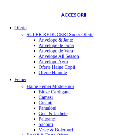
ACCESORII
Oferte
SUPER REDUCERI
Super Oferte
Anvelope & Jante
Anvelope de Iarna
Anvelope de Vara
Anvelope All Season
Anvelope Agro
Oferte Haine Copii
Oferte Hainute
Femei
Haine Femei
Modele noi
Bluze Cardigane
Camasi
Colanti
Pantaloni
Geci & Jachete
Paltoane
Sacouri
Veste & Bolerouri