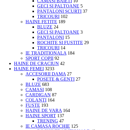
CAMASI BAIETI
10
GECI SI PALTOANE
5
PANTALONI SCURTI
37
TRICOURI
102
HAINE FETITE
189
BLUZE
24
GECI SI PALTOANE
3
PANTALONI
15
ROCHITE SI FUSTITE
29
TRICOURI
14
IE TRADITIONALA
184
SPORT COPII
92
HAINE DE CRACIUN
42
HAINE FEMEI
3233
ACCESORII DAMA
27
POSETE & GENTI
27
BLUZE
683
CAMASI
108
CARDIGAN
87
COLANTI
164
FUSTE
193
HAINE DE VARA
164
HAINE SPORT
137
TRENING
47
IE CAMASA ROCHIE
125