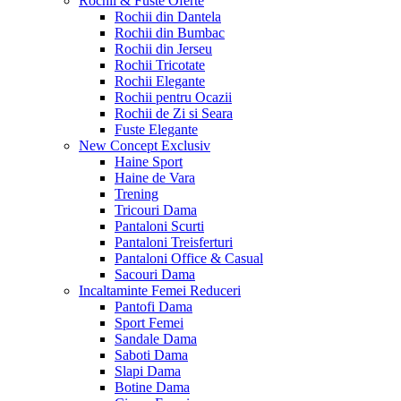
Rochii & Fuste
Oferte
Rochii din Dantela
Rochii din Bumbac
Rochii din Jerseu
Rochii Tricotate
Rochii Elegante
Rochii pentru Ocazii
Rochii de Zi si Seara
Fuste Elegante
New Concept
Exclusiv
Haine Sport
Haine de Vara
Trening
Tricouri Dama
Pantaloni Scurti
Pantaloni Treisferturi
Pantaloni Office & Casual
Sacouri Dama
Incaltaminte Femei
Reduceri
Pantofi Dama
Sport Femei
Sandale Dama
Saboti Dama
Slapi Dama
Botine Dama