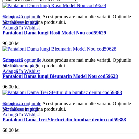
Compară
Selectează opțiunile
Acest produs are mai multe variații. Opțiunile
Vizualizare rapidă
pot fi alese în pagina produsului.
Adaugă în Wishlist
Pantaloni Dama lungi Rosii Model Nou cod59629
96,00
lei
Compară
Selectează opțiunile
Acest produs are mai multe variații. Opțiunile
Vizualizare rapidă
pot fi alese în pagina produsului.
Adaugă în Wishlist
Pantaloni Dama lungi Bleumarin Model Nou cod59628
96,00
lei
Compară
Selectează opțiunile
Acest produs are mai multe variații. Opțiunile
Vizualizare rapidă
pot fi alese în pagina produsului.
Adaugă în Wishlist
Pantaloni Dama Trei Sferturi din bumbac denim cod59388
68,00
lei