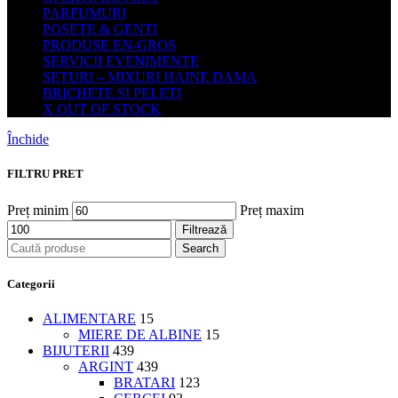
PARFUMURI
POSETE & GENTI
PRODUSE EN-GROS
SERVICII EVENIMENTE
SETURI – MIXURI HAINE DAMA
BRICHETE SI PELETI
X OUT OF STOCK
Închide
FILTRU PRET
Preț minim
Preț maxim
Filtrează
Search
Categorii
ALIMENTARE
15
MIERE DE ALBINE
15
BIJUTERII
439
ARGINT
439
BRATARI
123