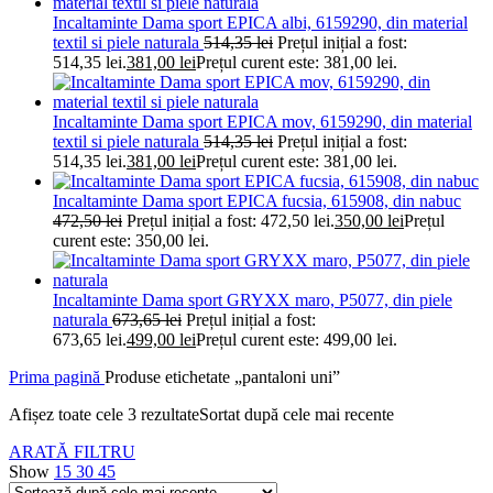
Incaltaminte Dama sport EPICA albi, 6159290, din material
textil si piele naturala
514,35
lei
Prețul inițial a fost:
514,35 lei.
381,00
lei
Prețul curent este: 381,00 lei.
Incaltaminte Dama sport EPICA mov, 6159290, din material
textil si piele naturala
514,35
lei
Prețul inițial a fost:
514,35 lei.
381,00
lei
Prețul curent este: 381,00 lei.
Incaltaminte Dama sport EPICA fucsia, 615908, din nabuc
472,50
lei
Prețul inițial a fost: 472,50 lei.
350,00
lei
Prețul
curent este: 350,00 lei.
Incaltaminte Dama sport GRYXX maro, P5077, din piele
naturala
673,65
lei
Prețul inițial a fost:
673,65 lei.
499,00
lei
Prețul curent este: 499,00 lei.
Prima pagină
Produse etichetate „pantaloni uni”
Afișez toate cele 3 rezultate
Sortat după cele mai recente
ARATĂ FILTRU
Show
15
30
45