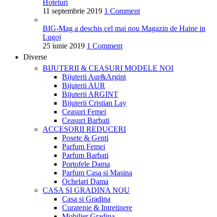
Hoteluri
11 septembrie 2019
1 Comment
BIG-Mag a deschis cel mai nou Magazin de Haine in
Lugoj
25 iunie 2019
1 Comment
Diverse
BIJUTERII & CEASURI
MODELE NOI
Bijuterii Aur&Argint
Bijuterii AUR
Bijuterii ARGINT
Bijuterii Cristian Lay
Ceasuri Femei
Ceasuri Barbati
ACCESORII
REDUCERI
Posete & Genti
Parfum Femei
Parfum Barbati
Portofele Dama
Parfum Casa si Masina
Ochelari Dama
CASA SI GRADINA
NOU
Casa si Gradina
Curatenie & Intretinere
Mobilier Gradina