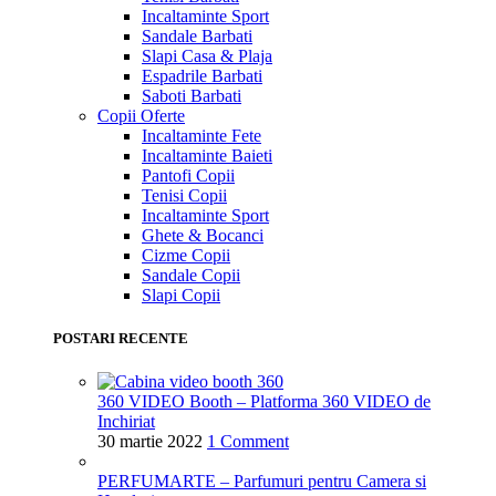
Incaltaminte Sport
Sandale Barbati
Slapi Casa & Plaja
Espadrile Barbati
Saboti Barbati
Copii
Oferte
Incaltaminte Fete
Incaltaminte Baieti
Pantofi Copii
Tenisi Copii
Incaltaminte Sport
Ghete & Bocanci
Cizme Copii
Sandale Copii
Slapi Copii
POSTARI RECENTE
360 VIDEO Booth – Platforma 360 VIDEO de
Inchiriat
30 martie 2022
1 Comment
PERFUMARTE – Parfumuri pentru Camera si