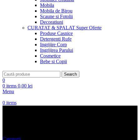
Mobila
Mobila de Birou
Scaune si Fotolii
Decoratiuni
CURATAT & SPALAT
Super Oferte
Produse Casnice
Detergenti Rufe
Ingrijire Corp
Ingrijirea Parului
Cosmetice
Bebe si Copii
Search
0
0
items
0,00
lei
Menu
0
items
pantaloni uni
Categorii