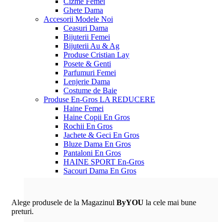
Cizme Femei
Ghete Dama
Accesorii
Modele Noi
Ceasuri Dama
Bijuterii Femei
Bijuterii Au & Ag
Produse Cristian Lay
Posete & Genti
Parfumuri Femei
Lenjerie Dama
Costume de Baie
Produse En-Gros
LA REDUCERE
Haine Femei
Haine Copii En Gros
Rochii En Gros
Jachete & Geci En Gros
Bluze Dama En Gros
Pantaloni En Gros
HAINE SPORT En-Gros
Sacouri Dama En Gros
Alege produsele de la Magazinul
ByYOU
la cele mai bune
preturi.