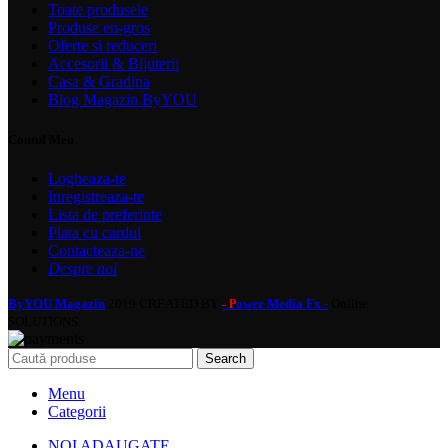
Toate produsele
Produse en-gros
Oferte si reduceri
Accesorii & Bijuterii
Casa & Gradina
Blog Magazin ByYOU
Contul Meu
Logheaza-te
Inregistreaza-te
Lista de preferinte
Plata cu cardul
Contacteaza-ne
Despre noi
ByYOU Magazin
2019 CREATED BY
ower Media Fx -
Online
- P
SOLUTIONS.
Search
Menu
Categorii
NOI ADAUGATE