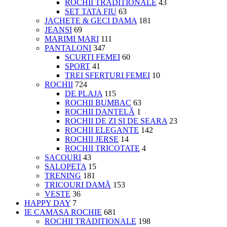
ROCHII TRADITIONALE
43
SET TATA FIU
63
JACHETE & GECI DAMA
181
JEANSI
69
MARIMI MARI
111
PANTALONI
347
SCURTI FEMEI
60
SPORT
41
TREI SFERTURI FEMEI
10
ROCHII
724
DE PLAJA
115
ROCHII BUMBAC
63
ROCHII DANTELĂ
1
ROCHII DE ZI SI DE SEARA
23
ROCHII ELEGANTE
142
ROCHII JERSE
14
ROCHII TRICOTATE
4
SACOURI
43
SALOPETA
15
TRENING
181
TRICOURI DAMĂ
153
VESTE
36
HAPPY DAY
7
IE CAMASA ROCHIE
681
ROCHII TRADITIONALE
198