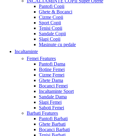
INCALTAMINTE COPII
Super Oferte
Pantofi Copii
Ghete & Bocanci
Cizme Copii
Sport Copii
Tenisi Copii
Sandale Copii
Slapi Copii
Masinute cu pedale
Incaltaminte
Femei
Features
Pantofi Dama
Botine Femei
Cizme Femei
Ghete Dama
Bocanci Femei
Incaltaminte Sport
Sandale Dama
Slapi Femei
Saboti Femei
Barbati
Features
Pantofi Barbati
Ghete Barbati
Bocanci Barbati
Tenisi Barbati