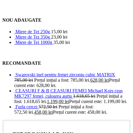
NOU ADAUGATE
Miere de Tei 250g
15,00
lei
Miere de Tei 350g
23,00
lei
Miere de Tei 1000g
35,00
lei
RECOMANDATE
Swarovski inel pentru femei zirconiu cubic MATRIX
785,00
lei
Prețul inițial a fost: 785,00 lei.
628,00
lei
Prețul
curent este: 628,00 lei.
CEASURI F & B CEASURI FEMEI Michael Kors ceas
MK7297 femei, culoarea auriu
1.618,65
lei
Prețul inițial a
fost: 1.618,65 lei.
1.199,00
lei
Prețul curent este: 1.199,00 lei.
Furla cercei
572,50
lei
Prețul inițial a fost:
572,50 lei.
458,00
lei
Prețul curent este: 458,00 lei.