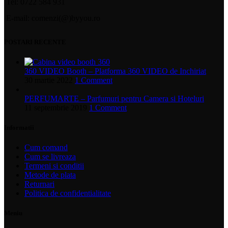
Tel: 0722 584 931
E-mail: comenzi(@)byyou.ro
POSTARI RECENTE
360 VIDEO Booth – Platforma 360 VIDEO de Inchiriat
30 martie 2022
1 Comment
PERFUMARTE – Parfumuri pentru Camera si Hoteluri
11 septembrie 2019
1 Comment
Informatii
Cum comand
Cum se livreaza
Termeni si conditii
Metode de plata
Returnari
Politica de confidentialitate
Meniu