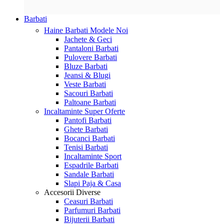
Barbati
Haine Barbati
Modele Noi
Jachete & Geci
Pantaloni Barbati
Pulovere Barbati
Bluze Barbati
Jeansi & Blugi
Veste Barbati
Sacouri Barbati
Paltoane Barbati
Incaltaminte
Super Oferte
Pantofi Barbati
Ghete Barbati
Bocanci Barbati
Tenisi Barbati
Incaltaminte Sport
Espadrile Barbati
Sandale Barbati
Slapi Paja & Casa
Accesorii
Diverse
Ceasuri Barbati
Parfumuri Barbati
Bijuterii Barbati