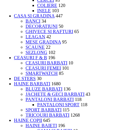
CERCEI
93
COLIERE
120
INELE
103
CASA SI GRADINA
447
BANCI
34
DECORATIUNI
50
GHIVECE SI RAFTURI
65
LEAGAN
42
MESE GRADINA
95
SCAUNE
22
SEZLONG
102
CEASURI F & B
196
CEASURI BARBATI
10
CEASURI FEMEI
101
SMARTWATCH
85
DE STERS
30
HAINE BARBATI
1680
BLUZE BARBATI
136
JACHETE & GECI BARBATI
43
PANTALONI BARBATI
118
PANTALONI SPORT
118
SPORT BARBATI
115
TRICOURI BARBATI
1268
HAINE COPII
645
HAINE BAIETI
196