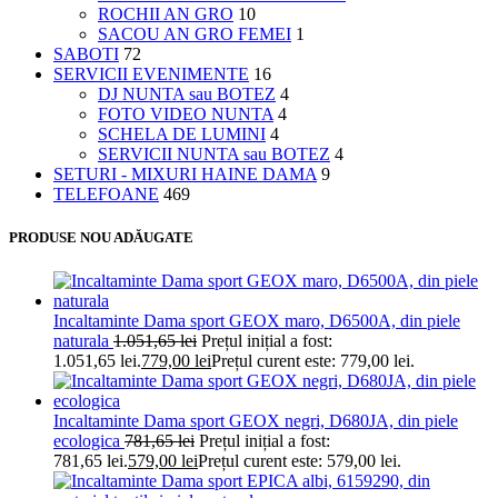
ROCHII AN GRO
10
SACOU AN GRO FEMEI
1
SABOTI
72
SERVICII EVENIMENTE
16
DJ NUNTA sau BOTEZ
4
FOTO VIDEO NUNTA
4
SCHELA DE LUMINI
4
SERVICII NUNTA sau BOTEZ
4
SETURI - MIXURI HAINE DAMA
9
TELEFOANE
469
PRODUSE NOU ADĂUGATE
Incaltaminte Dama sport GEOX maro, D6500A, din piele
naturala
1.051,65
lei
Prețul inițial a fost:
1.051,65 lei.
779,00
lei
Prețul curent este: 779,00 lei.
Incaltaminte Dama sport GEOX negri, D680JA, din piele
ecologica
781,65
lei
Prețul inițial a fost:
781,65 lei.
579,00
lei
Prețul curent este: 579,00 lei.