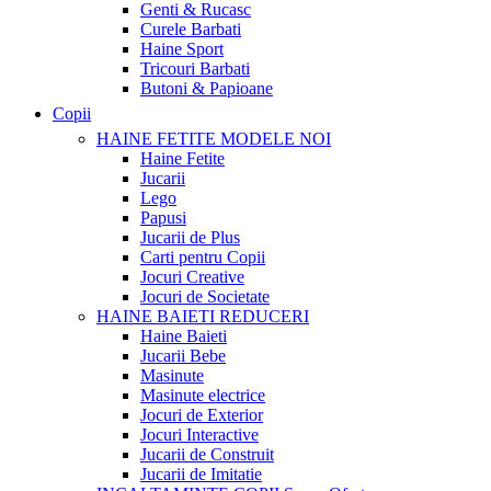
Genti & Rucasc
Curele Barbati
Haine Sport
Tricouri Barbati
Butoni & Papioane
Copii
HAINE FETITE
MODELE NOI
Haine Fetite
Jucarii
Lego
Papusi
Jucarii de Plus
Carti pentru Copii
Jocuri Creative
Jocuri de Societate
HAINE BAIETI
REDUCERI
Haine Baieti
Jucarii Bebe
Masinute
Masinute electrice
Jocuri de Exterior
Jocuri Interactive
Jucarii de Construit
Jucarii de Imitatie