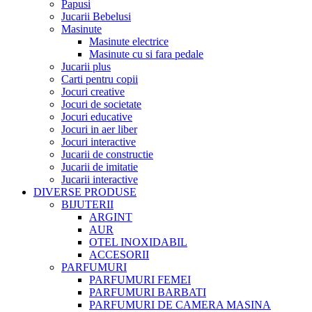
Papusi
Jucarii Bebelusi
Masinute
Masinute electrice
Masinute cu si fara pedale
Jucarii plus
Carti pentru copii
Jocuri creative
Jocuri de societate
Jocuri educative
Jocuri in aer liber
Jocuri interactive
Jucarii de constructie
Jucarii de imitatie
Jucarii interactive
DIVERSE PRODUSE
BIJUTERII
ARGINT
AUR
OTEL INOXIDABIL
ACCESORII
PARFUMURI
PARFUMURI FEMEI
PARFUMURI BARBATI
PARFUMURI DE CAMERA MASINA