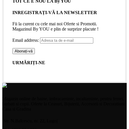
TOT CE E NOU LA By YOU
INREGISTRAȚI-VĂ LA NEWSLETTER
Fii la curent cu cele mai noi Oferte si Promotii.
Magazinul By YOU e plin de surprize placute !
Email address:
URMĂRIȚI-NE
Magazin online de haine, imbracaminte, incaltaminte, pentru femei,
barbati si copii. Oferte la Ceasuri, Bijuterii, Accesorii si Decoratiuni
Casa si Gradina
Str. N.Balcescu, nr. 22, Lugoj