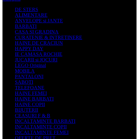
DE STERS
ALIMENTARE
ANVELOPE si JANTE
BARBATI
CASA SI GRADINA
CURATENIE & INTRETINERE
HAINE DE CRACIUN
HAPPY DAY
IE CAMASA ROCHIE
JUCARII si JOCURI
LEGO Original
MOBILA
PANTALONI
SABOTI
TELEFOANE
HAINE FEMEI
HAINE BARBATI
HAINE COPII
BIJUTERII
CEASURI F & B
INCALTAMINTE BARBATI
INCALTAMINTE COPII
INCALTAMINTE FEMEI
OFERTE DE PRET