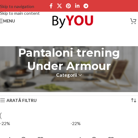
Skip to navigation
Skip to main content
MENU
Pantaloni trening
Under Armour
Categorii
Prima pagină
Produse etichetate „Pantaloni trening Under Armour”
Afișez toate cele 10 rezultate
ARATĂ FILTRU
-22%
-22%