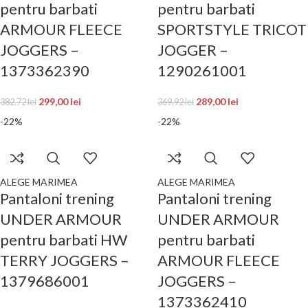
pentru barbati
pentru barbati
ARMOUR FLEECE
SPORTSTYLE TRICOT
JOGGERS –
JOGGER –
1373362390
1290261001
299,00
lei
289,00
lei
382,72
lei
369,92
lei
-22%
-22%
ALEGE MARIMEA
ALEGE MARIMEA
Pantaloni trening
Pantaloni trening
UNDER ARMOUR
UNDER ARMOUR
pentru barbati HW
pentru barbati
TERRY JOGGERS –
ARMOUR FLEECE
1379686001
JOGGERS –
1373362410