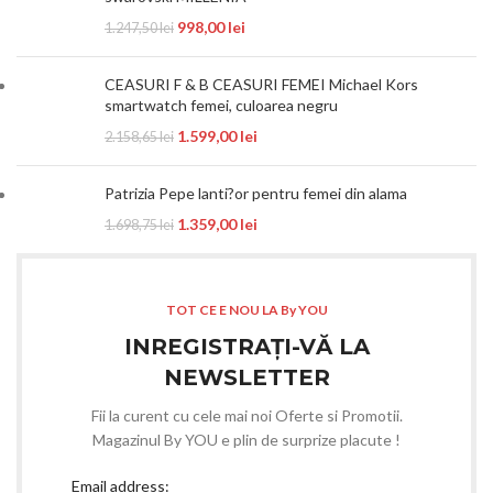
998,00
lei
1.247,50
lei
CEASURI F & B CEASURI FEMEI Michael Kors
smartwatch femei, culoarea negru
1.599,00
lei
2.158,65
lei
Patrizia Pepe lanti?or pentru femei din alama
1.359,00
lei
1.698,75
lei
TOT CE E NOU LA By YOU
INREGISTRAȚI-VĂ LA
NEWSLETTER
Fii la curent cu cele mai noi Oferte si Promotii.
Magazinul By YOU e plin de surprize placute !
Email address: