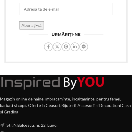
URMĂRIȚI-NE
Magazin online de haine, imbracaminte, incaltaminte, pentru femei,
barbati si copii. Oferte la Ceasuri, Bijuterii, Accesorii si Decoratiuni Casa
si Gradina
Str. N.Balcescu, nr. 22, Lugoj