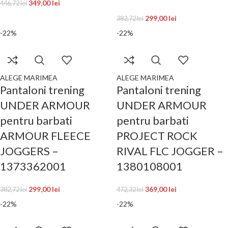
349,00
lei
446,72
lei
299,00
lei
382,72
lei
-22%
-22%
ALEGE MARIMEA
ALEGE MARIMEA
Pantaloni trening
Pantaloni trening
UNDER ARMOUR
UNDER ARMOUR
pentru barbati
pentru barbati
ARMOUR FLEECE
PROJECT ROCK
JOGGERS –
RIVAL FLC JOGGER –
1373362001
1380108001
299,00
lei
369,00
lei
382,72
lei
472,32
lei
-22%
-22%