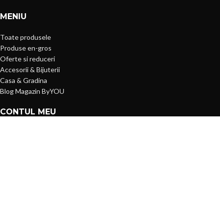
MENIU
Toate produsele
Produse en-gros
Oferte si reduceri
Accesorii & Bijuterii
Casa & Gradina
Blog Magazin ByYOU
CONTUL MEU
Logheaza-te
Inregistreaza-te
Lista de preferinte
Plata cu cardul
Contacteaza-ne
Despre noi
- P
ByYOU Magazin
2019 CREATED BY
ower Media Fx -
Online SOLUTIONS.