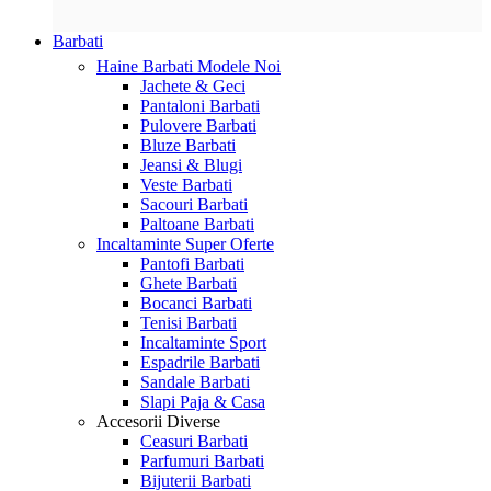
Barbati
Haine Barbati
Modele Noi
Jachete & Geci
Pantaloni Barbati
Pulovere Barbati
Bluze Barbati
Jeansi & Blugi
Veste Barbati
Sacouri Barbati
Paltoane Barbati
Incaltaminte
Super Oferte
Pantofi Barbati
Ghete Barbati
Bocanci Barbati
Tenisi Barbati
Incaltaminte Sport
Espadrile Barbati
Sandale Barbati
Slapi Paja & Casa
Accesorii
Diverse
Ceasuri Barbati
Parfumuri Barbati
Bijuterii Barbati