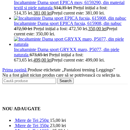
Incaltaminte Dama sport EPICA mov, 6159290, din material
textil si piele naturala
514,35
lei
Prețul inițial a fost:
514,35 lei.
381,00
lei
Prețul curent este: 381,00 lei.
Incaltaminte Dama sport EPICA fucsia, 615908, din nabuc
472,50
lei
Prețul inițial a fost: 472,50 lei.
350,00
lei
Prețul
curent este: 350,00 lei.
Incaltaminte Dama sport GRYXX maro, P5077, din piele
naturala
673,65
lei
Prețul inițial a fost:
673,65 lei.
499,00
lei
Prețul curent este: 499,00 lei.
Prima pagină
Produse etichetate „Pantaloni trening Leggings”
Nu a fost găsit niciun produs care să se potrivească cu selecția ta.
Search
NOU ADAUGATE
Miere de Tei 250g
15,00
lei
Miere de Tei 350g
23,00
lei