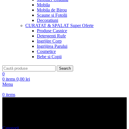
Mobila
Mobila de Birou
Scaune si Fotolii
Decoratiuni
CURATAT & SPALAT
Super Oferte
Produse Casnice
Detergenti Rufe
Ingrijire Corp
Ingrijirea Parului
Cosmetice
Bebe si Copii
Search
0
0
items
0,00
lei
Menu
0
items
Pantaloni trening Leggings
Categorii