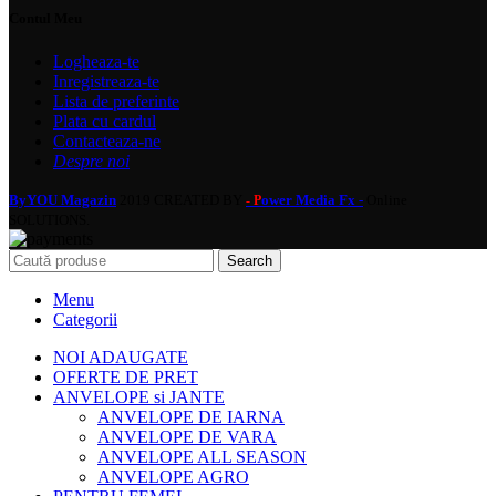
Contul Meu
Logheaza-te
Inregistreaza-te
Lista de preferinte
Plata cu cardul
Contacteaza-ne
Despre noi
ByYOU Magazin
2019 CREATED BY
ower Media Fx -
Online
- P
SOLUTIONS.
Search
Menu
Categorii
NOI ADAUGATE
OFERTE DE PRET
ANVELOPE si JANTE
ANVELOPE DE IARNA
ANVELOPE DE VARA
ANVELOPE ALL SEASON
ANVELOPE AGRO