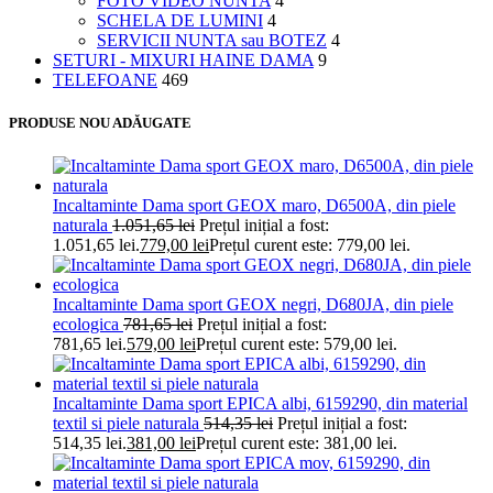
FOTO VIDEO NUNTA
4
SCHELA DE LUMINI
4
SERVICII NUNTA sau BOTEZ
4
SETURI - MIXURI HAINE DAMA
9
TELEFOANE
469
PRODUSE NOU ADĂUGATE
Incaltaminte Dama sport GEOX maro, D6500A, din piele
naturala
1.051,65
lei
Prețul inițial a fost:
1.051,65 lei.
779,00
lei
Prețul curent este: 779,00 lei.
Incaltaminte Dama sport GEOX negri, D680JA, din piele
ecologica
781,65
lei
Prețul inițial a fost:
781,65 lei.
579,00
lei
Prețul curent este: 579,00 lei.
Incaltaminte Dama sport EPICA albi, 6159290, din material
textil si piele naturala
514,35
lei
Prețul inițial a fost:
514,35 lei.
381,00
lei
Prețul curent este: 381,00 lei.