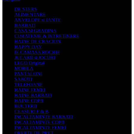
DE STERS
ALIMENTARE
ANVELOPE si JANTE
BARBATI
CASA SI GRADINA
CURATENIE & INTRETINERE
HAINE DE CRACIUN
HAPPY DAY
IE CAMASA ROCHIE
JUCARII si JOCURI
LEGO Original
MOBILA
PANTALONI
SABOTI
TELEFOANE
HAINE FEMEI
HAINE BARBATI
HAINE COPII
BIJUTERII
CEASURI F & B
INCALTAMINTE BARBATI
INCALTAMINTE COPII
INCALTAMINTE FEMEI
OFERTE DE PRET