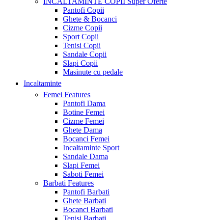
INCALTAMINTE COPII
Super Oferte
Pantofi Copii
Ghete & Bocanci
Cizme Copii
Sport Copii
Tenisi Copii
Sandale Copii
Slapi Copii
Masinute cu pedale
Incaltaminte
Femei
Features
Pantofi Dama
Botine Femei
Cizme Femei
Ghete Dama
Bocanci Femei
Incaltaminte Sport
Sandale Dama
Slapi Femei
Saboti Femei
Barbati
Features
Pantofi Barbati
Ghete Barbati
Bocanci Barbati
Tenisi Barbati