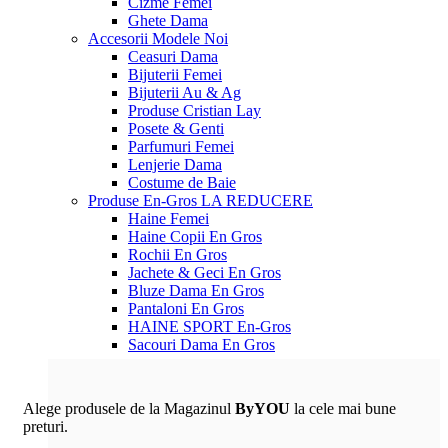
Cizme Femei
Ghete Dama
Accesorii
Modele Noi
Ceasuri Dama
Bijuterii Femei
Bijuterii Au & Ag
Produse Cristian Lay
Posete & Genti
Parfumuri Femei
Lenjerie Dama
Costume de Baie
Produse En-Gros
LA REDUCERE
Haine Femei
Haine Copii En Gros
Rochii En Gros
Jachete & Geci En Gros
Bluze Dama En Gros
Pantaloni En Gros
HAINE SPORT En-Gros
Sacouri Dama En Gros
Alege produsele de la Magazinul
ByYOU
la cele mai bune
preturi.