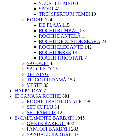
SCURTI FEMEI
60
SPORT
41
TREI SFERTURI FEMEI
10
ROCHII
724
DE PLAJA
115
ROCHII BUMBAC
63
ROCHII DANTELĂ
1
ROCHII DE ZI SI DE SEARA
23
ROCHII ELEGANTE
142
ROCHII JERSE
14
ROCHII TRICOTATE
4
SACOURI
43
SALOPETA
15
TRENING
181
TRICOURI DAMĂ
153
VESTE
36
HAPPY DAY
7
IE CAMASA ROCHIE
681
ROCHII TRADITIONALE
198
SET CUPLU
34
SET FAMILIE
12
INCALTAMINTE BARBATI
1945
GHETE BARBATI
402
PANTOFI BARBATI
283
SANDALE BARBATI
37