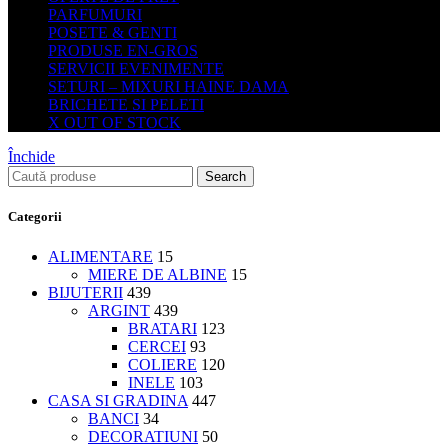
PARFUMURI
POSETE & GENTI
PRODUSE EN-GROS
SERVICII EVENIMENTE
SETURI – MIXURI HAINE DAMA
BRICHETE SI PELETI
X OUT OF STOCK
Închide
Search
Categorii
ALIMENTARE
15
MIERE DE ALBINE
15
BIJUTERII
439
ARGINT
439
BRATARI
123
CERCEI
93
COLIERE
120
INELE
103
CASA SI GRADINA
447
BANCI
34
DECORATIUNI
50