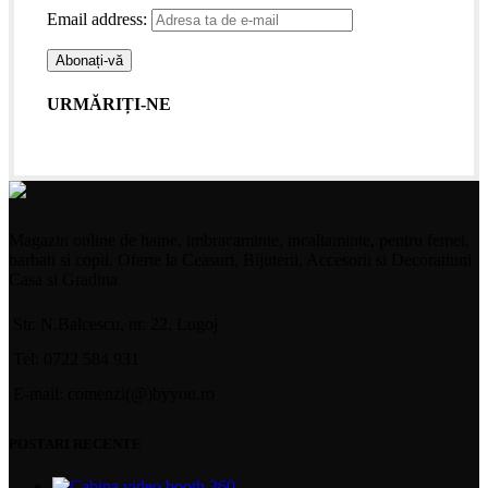
Email address:
URMĂRIȚI-NE
Magazin online de haine, imbracaminte, incaltaminte, pentru femei,
barbati si copii. Oferte la Ceasuri, Bijuterii, Accesorii si Decoratiuni
Casa si Gradina
Str. N.Balcescu, nr. 22, Lugoj
Tel: 0722 584 931
E-mail: comenzi(@)byyou.ro
POSTARI RECENTE