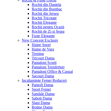
Rochii & Fuste
Oferte
Rochii din Dantela
Rochii din Bumbac
Rochii din Jerseu
Rochii Tricotate
Rochii Elegante
Rochii pentru Ocazii
Rochii de Zi si Seara
Fuste Elegante
New Concept
Exclusiv
Haine Sport
Haine de Vara
Trening
Tricouri Dama
Pantaloni Scurti
Pantaloni Treisferturi
Pantaloni Office & Casual
Sacouri Dama
Incaltaminte Femei
Reduceri
Pantofi Dama
Sport Femei
Sandale Dama
Saboti Dama
Slapi Dama
Botine Dama