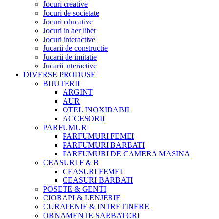
Jocuri creative
Jocuri de societate
Jocuri educative
Jocuri in aer liber
Jocuri interactive
Jucarii de constructie
Jucarii de imitatie
Jucarii interactive
DIVERSE PRODUSE
BIJUTERII
ARGINT
AUR
OTEL INOXIDABIL
ACCESORII
PARFUMURI
PARFUMURI FEMEI
PARFUMURI BARBATI
PARFUMURI DE CAMERA MASINA
CEASURI F & B
CEASURI FEMEI
CEASURI BARBATI
POSETE & GENTI
CIORAPI & LENJERIE
CURATENIE & INTRETINERE
ORNAMENTE SARBATORI