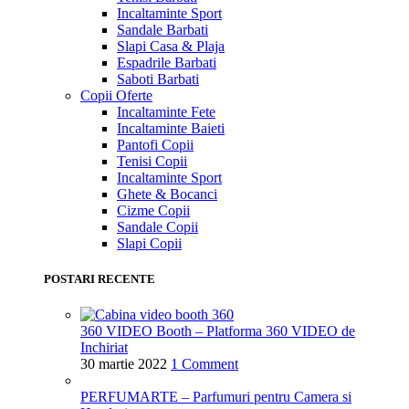
Incaltaminte Sport
Sandale Barbati
Slapi Casa & Plaja
Espadrile Barbati
Saboti Barbati
Copii
Oferte
Incaltaminte Fete
Incaltaminte Baieti
Pantofi Copii
Tenisi Copii
Incaltaminte Sport
Ghete & Bocanci
Cizme Copii
Sandale Copii
Slapi Copii
POSTARI RECENTE
360 VIDEO Booth – Platforma 360 VIDEO de
Inchiriat
30 martie 2022
1 Comment
PERFUMARTE – Parfumuri pentru Camera si