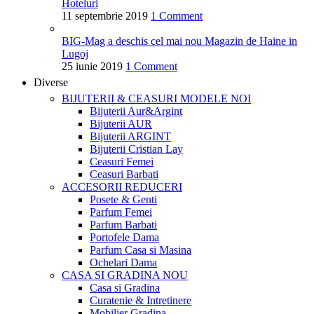
Hoteluri
11 septembrie 2019
1 Comment
BIG-Mag a deschis cel mai nou Magazin de Haine in
Lugoj
25 iunie 2019
1 Comment
Diverse
BIJUTERII & CEASURI
MODELE NOI
Bijuterii Aur&Argint
Bijuterii AUR
Bijuterii ARGINT
Bijuterii Cristian Lay
Ceasuri Femei
Ceasuri Barbati
ACCESORII
REDUCERI
Posete & Genti
Parfum Femei
Parfum Barbati
Portofele Dama
Parfum Casa si Masina
Ochelari Dama
CASA SI GRADINA
NOU
Casa si Gradina
Curatenie & Intretinere
Mobilier Gradina