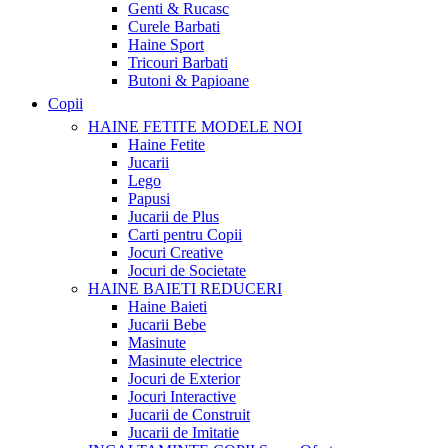
Genti & Rucasc
Curele Barbati
Haine Sport
Tricouri Barbati
Butoni & Papioane
Copii
HAINE FETITE
MODELE NOI
Haine Fetite
Jucarii
Lego
Papusi
Jucarii de Plus
Carti pentru Copii
Jocuri Creative
Jocuri de Societate
HAINE BAIETI
REDUCERI
Haine Baieti
Jucarii Bebe
Masinute
Masinute electrice
Jocuri de Exterior
Jocuri Interactive
Jucarii de Construit
Jucarii de Imitatie