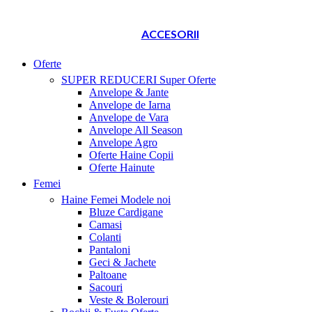
ACCESORII
Oferte
SUPER REDUCERI
Super Oferte
Anvelope & Jante
Anvelope de Iarna
Anvelope de Vara
Anvelope All Season
Anvelope Agro
Oferte Haine Copii
Oferte Hainute
Femei
Haine Femei
Modele noi
Bluze Cardigane
Camasi
Colanti
Pantaloni
Geci & Jachete
Paltoane
Sacouri
Veste & Bolerouri