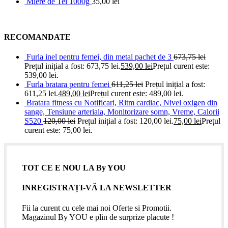
Miere de Tei 1000g
35,00
lei
RECOMANDATE
Furla inel pentru femei, din metal pachet de 3
673,75
lei
Prețul inițial a fost: 673,75 lei.
539,00
lei
Prețul curent este:
539,00 lei.
Furla bratara pentru femei
611,25
lei
Prețul inițial a fost:
611,25 lei.
489,00
lei
Prețul curent este: 489,00 lei.
Bratara fitness cu Notificari, Ritm cardiac, Nivel oxigen din
sange, Tensiune arteriala, Monitorizare somn, Vreme, Calorii
S520
120,00
lei
Prețul inițial a fost: 120,00 lei.
75,00
lei
Prețul
curent este: 75,00 lei.
TOT CE E NOU LA By YOU
INREGISTRAȚI-VĂ LA NEWSLETTER
Fii la curent cu cele mai noi Oferte si Promotii.
Magazinul By YOU e plin de surprize placute !