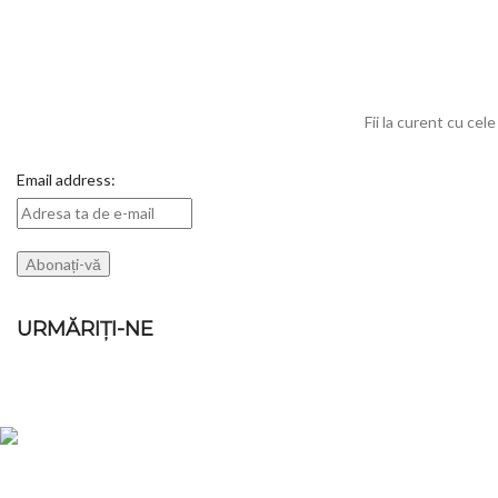
Fii la curent cu cel
Email address:
URMĂRIȚI-NE
POSTARI RECE
Magazin online de haine, imbracaminte,
360 VI