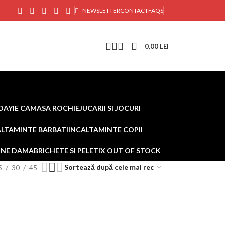
NEWSLETTER
CONTACT
FAQS
0,00
LEI
DAY
IE CAMASA ROCHIE
JUCARII SI JOCURI
ALTAMINTE BARBATI
INCALTAMINTE COPII
AINE DAMA
BRICHETE SI PELETI
X OUT OF STOCK
5
30
45