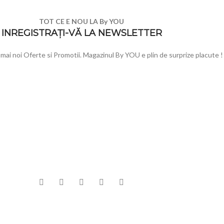
TOT CE E NOU LA By YOU
INREGISTRAȚI-VĂ LA NEWSLETTER
e mai noi Oferte si Promotii. Magazinul By YOU e plin de surprize placute !
NTE
INFORMATII
MENIU
DEO Booth – Platforma
Cum comand
Toate pr