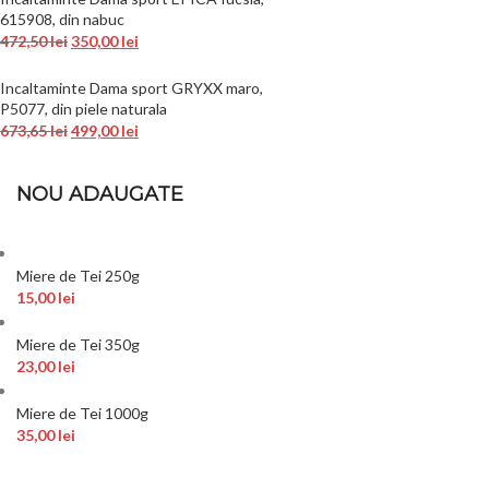
615908, din nabuc
472,50
lei
350,00
lei
Incaltaminte Dama sport GRYXX maro,
P5077, din piele naturala
673,65
lei
499,00
lei
NOU ADAUGATE
Miere de Tei 250g
15,00
lei
Miere de Tei 350g
23,00
lei
Miere de Tei 1000g
35,00
lei