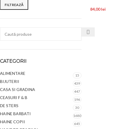
FILTREAZĂ
84,00
lei
CATEGORII
ALIMENTARE
15
BIJUTERII
439
CASA SI GRADINA
447
CEASURI F & B
196
DE STERS
30
HAINE BARBATI
1680
HAINE COPII
645