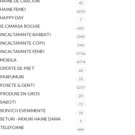
HAINE DE CRACIUN
42
HAINE FEMEI
3233
HAPPY DAY
7
IE CAMASA ROCHIE
681
INCALTAMINTE BARBATI
1945
INCALTAMINTE COPII
344
INCALTAMINTE FEMEI
5716
MOBILA
4774
OFERTE DE PRET
66
PARFUMURI
13
POSETE & GENTI
1257
PRODUSE EN-GROS
20
SABOTI
72
SERVICII EVENIMENTE
16
SETURI - MIXURI HAINE DAMA
9
TELEFOANE
469