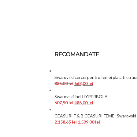
RECOMANDATE
Swarovski cercei pentru femei placati cu au
835,00
lei
668,00
lei
Swarovski inel HYPERBOLA
607,50
lei
486,00
lei
CEASURI F & B CEASURI FEMEI Swarovski 
2.158,65
lei
1.599,00
lei