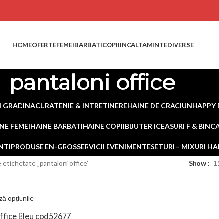
HOME
OFERTE
FEMEI
BARBATI
COPII
INCALTAMINTE
DIVERSE
pantaloni office
I GRADINA
CURATENIE & INTRETINERE
HAINE DE CRACIUN
HAPPY 
NE FEMEI
HAINE BARBATI
HAINE COPII
BIJUTERII
CEASURI F & B
INC
NTI
PRODUSE EN-GROS
SERVICII EVENIMENTE
SETURI – MIXURI H
 etichetate „pantaloni office”
Show
1
ză opțiunile
ffice Bleu cod52677