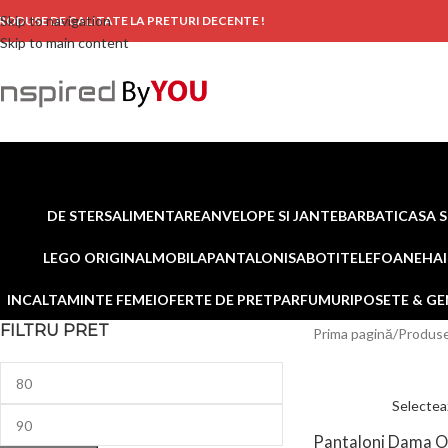
Skip to navigation
RODUSE DE CALITATE LA PRETURI DECENTE !
Skip to main content
DE STERS
ALIMENTARE
ANVELOPE SI JANTE
BARBATI
CASA S
LEGO ORIGINAL
MOBILA
PANTALONI
SABOTI
TELEFOANE
HAI
INCALTAMINTE FEMEI
OFERTE DE PRET
PARFUMURI
POSETE & GE
FILTRU PRET
Prima pagină
Produse
Selectea
Pantaloni Dama O