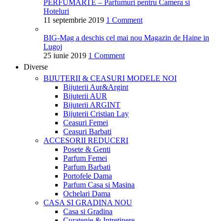
PERFUMARTE – Parfumuri pentru Camera si
Hoteluri
11 septembrie 2019
1 Comment
BIG-Mag a deschis cel mai nou Magazin de Haine in
Lugoj
25 iunie 2019
1 Comment
Diverse
BIJUTERII & CEASURI
MODELE NOI
Bijuterii Aur&Argint
Bijuterii AUR
Bijuterii ARGINT
Bijuterii Cristian Lay
Ceasuri Femei
Ceasuri Barbati
ACCESORII
REDUCERI
Posete & Genti
Parfum Femei
Parfum Barbati
Portofele Dama
Parfum Casa si Masina
Ochelari Dama
CASA SI GRADINA
NOU
Casa si Gradina
Curatenie & Intretinere