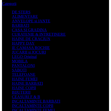
Categorii
DE STERS
ALIMENTARE
ANVELOPE si JANTE
BARBATI
CASA SI GRADINA
CURATENIE & INTRETINERE
HAINE DE CRACIUN
HAPPY DAY
IE CAMASA ROCHIE
JUCARII si JOCURI
LEGO Original
MOBILA
PANTALONI
SABOTI
TELEFOANE
HAINE FEMEI
HAINE BARBATI
HAINE COPII
BIJUTERII
CEASURI F & B
INCALTAMINTE BARBATI
INCALTAMINTE COPII
INCALTAMINTE FEMEI