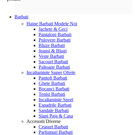
Barbati
Haine Barbati
Modele Noi
Jachete & Geci
Pantaloni Barbati
Pulovere Barbati
Bluze Barbati
Jeansi & Blugi
Veste Barbati
Sacouri Barbati
Paltoane Barbati
Incaltaminte
Super Oferte
Pantofi Barbati
Ghete Barbati
Bocanci Barbati
Tenisi Barbati
Incaltaminte Sport
Espadrile Barbati
Sandale Barbati
Slapi Paja & Casa
Accesorii
Diverse
Ceasuri Barbati
Parfumuri Barbati