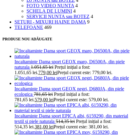
DJ NUNTA sau BOTEZ
4
FOTO VIDEO NUNTA
4
SCHELA DE LUMINI
4
SERVICII NUNTA sau BOTEZ
4
SETURI - MIXURI HAINE DAMA
9
TELEFOANE
469
PRODUSE NOU ADĂUGATE
Incaltaminte Dama sport GEOX maro, D6500A, din piele
naturala
1.051,65
lei
Prețul inițial a fost:
1.051,65 lei.
779,00
lei
Prețul curent este: 779,00 lei.
Incaltaminte Dama sport GEOX negri, D680JA, din piele
ecologica
781,65
lei
Prețul inițial a fost:
781,65 lei.
579,00
lei
Prețul curent este: 579,00 lei.
Incaltaminte Dama sport EPICA albi, 6159290, din material
textil si piele naturala
514,35
lei
Prețul inițial a fost:
514,35 lei.
381,00
lei
Prețul curent este: 381,00 lei.