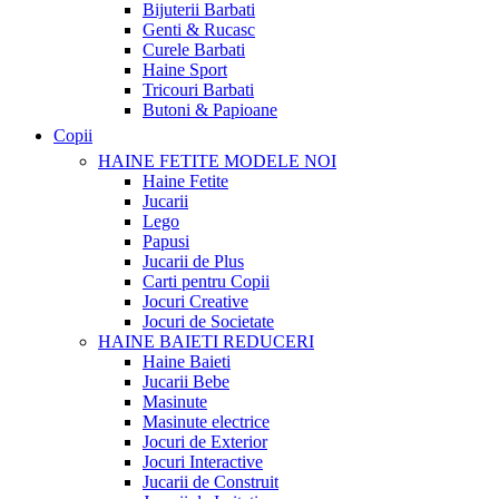
Bijuterii Barbati
Genti & Rucasc
Curele Barbati
Haine Sport
Tricouri Barbati
Butoni & Papioane
Copii
HAINE FETITE
MODELE NOI
Haine Fetite
Jucarii
Lego
Papusi
Jucarii de Plus
Carti pentru Copii
Jocuri Creative
Jocuri de Societate
HAINE BAIETI
REDUCERI
Haine Baieti
Jucarii Bebe
Masinute
Masinute electrice
Jocuri de Exterior
Jocuri Interactive
Jucarii de Construit