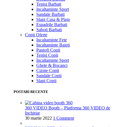
Tenisi Barbati
Incaltaminte Sport
Sandale Barbati
Slapi Casa & Plaja
Espadrile Barbati
Saboti Barbati
Copii
Oferte
Incaltaminte Fete
Incaltaminte Baieti
Pantofi Copii
Tenisi Copii
Incaltaminte Sport
Ghete & Bocanci
Cizme Copii
Sandale Copii
Slapi Copii
POSTARI RECENTE
360 VIDEO Booth – Platforma 360 VIDEO de
Inchiriat
30 martie 2022
1 Comment