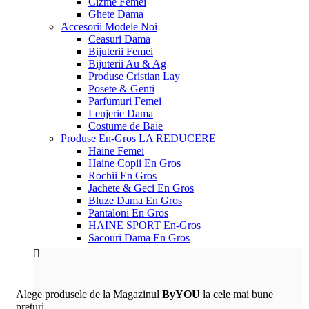
Cizme Femei
Ghete Dama
Accesorii
Modele Noi
Ceasuri Dama
Bijuterii Femei
Bijuterii Au & Ag
Produse Cristian Lay
Posete & Genti
Parfumuri Femei
Lenjerie Dama
Costume de Baie
Produse En-Gros
LA REDUCERE
Haine Femei
Haine Copii En Gros
Rochii En Gros
Jachete & Geci En Gros
Bluze Dama En Gros
Pantaloni En Gros
HAINE SPORT En-Gros
Sacouri Dama En Gros
Alege produsele de la Magazinul
ByYOU
la cele mai bune
preturi.