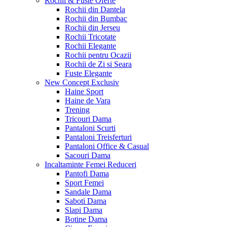
Rochii & Fuste
Oferte
Rochii din Dantela
Rochii din Bumbac
Rochii din Jerseu
Rochii Tricotate
Rochii Elegante
Rochii pentru Ocazii
Rochii de Zi si Seara
Fuste Elegante
New Concept
Exclusiv
Haine Sport
Haine de Vara
Trening
Tricouri Dama
Pantaloni Scurti
Pantaloni Treisferturi
Pantaloni Office & Casual
Sacouri Dama
Incaltaminte Femei
Reduceri
Pantofi Dama
Sport Femei
Sandale Dama
Saboti Dama
Slapi Dama
Botine Dama