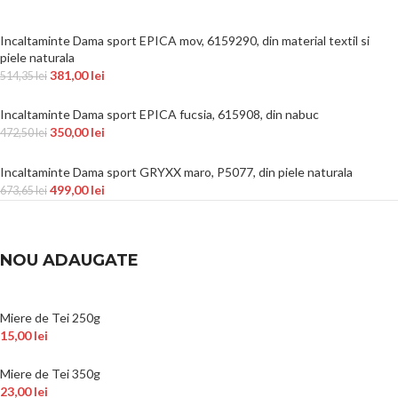
Incaltaminte Dama sport EPICA mov, 6159290, din material textil si
piele naturala
381,00
lei
514,35
lei
Incaltaminte Dama sport EPICA fucsia, 615908, din nabuc
350,00
lei
472,50
lei
Incaltaminte Dama sport GRYXX maro, P5077, din piele naturala
499,00
lei
673,65
lei
NOU ADAUGATE
Miere de Tei 250g
15,00
lei
Miere de Tei 350g
23,00
lei