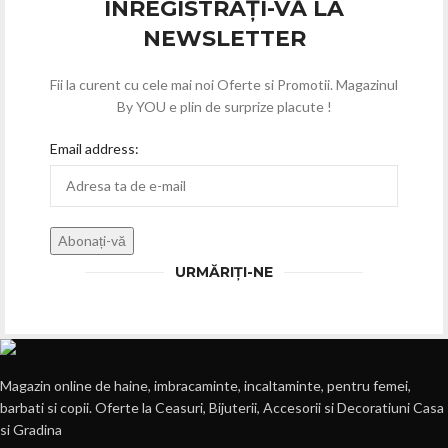
INREGISTRAȚI-VĂ LA
NEWSLETTER
Fii la curent cu cele mai noi Oferte si Promotii. Magazinul
By YOU e plin de surprize placute !
Email address:
URMĂRIȚI-NE
Magazin online de haine, imbracaminte, incaltaminte, pentru femei,
barbati si copii. Oferte la Ceasuri, Bijuterii, Accesorii si Decoratiuni Casa
si Gradina