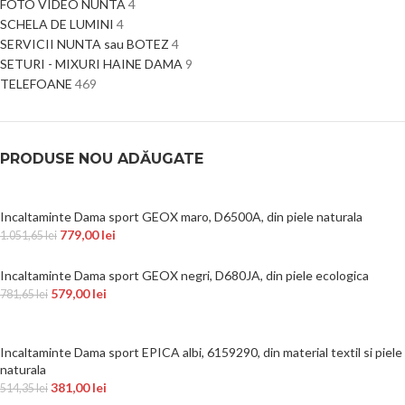
FOTO VIDEO NUNTA
4
SCHELA DE LUMINI
4
SERVICII NUNTA sau BOTEZ
4
SETURI - MIXURI HAINE DAMA
9
TELEFOANE
469
PRODUSE NOU ADĂUGATE
Incaltaminte Dama sport GEOX maro, D6500A, din piele naturala
779,00
lei
1.051,65
lei
Incaltaminte Dama sport GEOX negri, D680JA, din piele ecologica
579,00
lei
781,65
lei
Incaltaminte Dama sport EPICA albi, 6159290, din material textil si piele
naturala
381,00
lei
514,35
lei