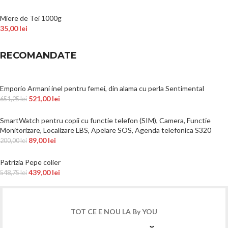
Miere de Tei 1000g
35,00
lei
RECOMANDATE
Emporio Armani inel pentru femei, din alama cu perla Sentimental
521,00
lei
651,25
lei
SmartWatch pentru copii cu functie telefon (SIM), Camera, Functie
Monitorizare, Localizare LBS, Apelare SOS, Agenda telefonica S320
89,00
lei
200,00
lei
Patrizia Pepe colier
439,00
lei
548,75
lei
TOT CE E NOU LA By YOU