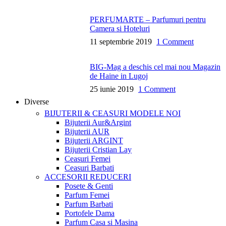
PERFUMARTE – Parfumuri pentru
Camera si Hoteluri
11 septembrie 2019
1 Comment
BIG-Mag a deschis cel mai nou Magazin
de Haine in Lugoj
25 iunie 2019
1 Comment
Diverse
BIJUTERII & CEASURI
MODELE NOI
Bijuterii Aur&Argint
Bijuterii AUR
Bijuterii ARGINT
Bijuterii Cristian Lay
Ceasuri Femei
Ceasuri Barbati
ACCESORII
REDUCERI
Posete & Genti
Parfum Femei
Parfum Barbati
Portofele Dama
Parfum Casa si Masina