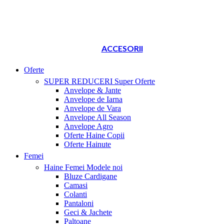
ACCESORII
Oferte
SUPER REDUCERI
Super Oferte
Anvelope & Jante
Anvelope de Iarna
Anvelope de Vara
Anvelope All Season
Anvelope Agro
Oferte Haine Copii
Oferte Hainute
Femei
Haine Femei
Modele noi
Bluze Cardigane
Camasi
Colanti
Pantaloni
Geci & Jachete
Paltoane