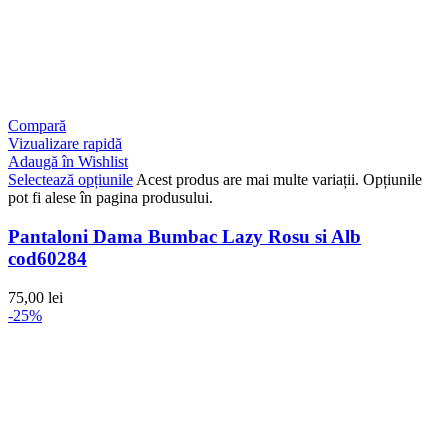
Compară
Vizualizare rapidă
Adaugă în Wishlist
Selectează opțiunile
Acest produs are mai multe variații. Opțiunile
pot fi alese în pagina produsului.
Pantaloni Dama Bumbac Lazy Rosu si Alb
cod60284
75,00
lei
-25%