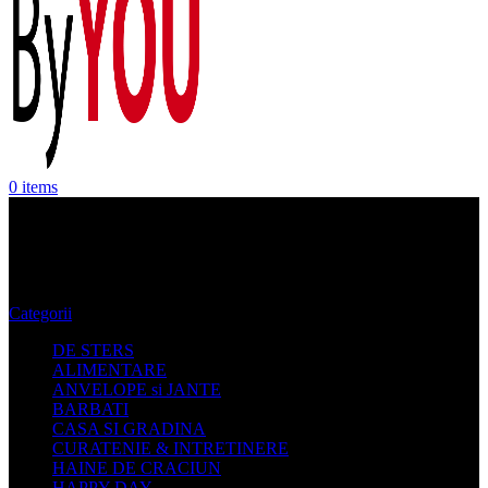
0
items
pantaloni cu dungi
Categorii
DE STERS
ALIMENTARE
ANVELOPE si JANTE
BARBATI
CASA SI GRADINA
CURATENIE & INTRETINERE
HAINE DE CRACIUN
HAPPY DAY