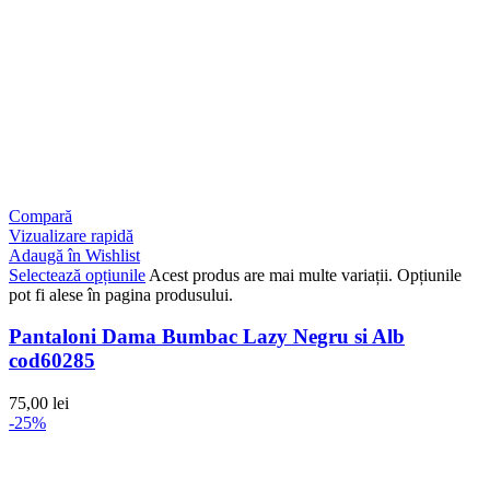
Compară
Vizualizare rapidă
Adaugă în Wishlist
Selectează opțiunile
Acest produs are mai multe variații. Opțiunile
pot fi alese în pagina produsului.
Pantaloni Dama Bumbac Lazy Negru si Alb
cod60285
75,00
lei
-25%