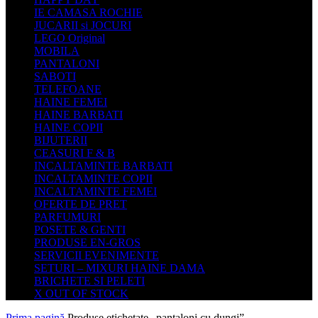
IE CAMASA ROCHIE
JUCARII si JOCURI
LEGO Original
MOBILA
PANTALONI
SABOTI
TELEFOANE
HAINE FEMEI
HAINE BARBATI
HAINE COPII
BIJUTERII
CEASURI F & B
INCALTAMINTE BARBATI
INCALTAMINTE COPII
INCALTAMINTE FEMEI
OFERTE DE PRET
PARFUMURI
POSETE & GENTI
PRODUSE EN-GROS
SERVICII EVENIMENTE
SETURI – MIXURI HAINE DAMA
BRICHETE SI PELETI
X OUT OF STOCK
Prima pagină
Produse etichetate „pantaloni cu dungi”