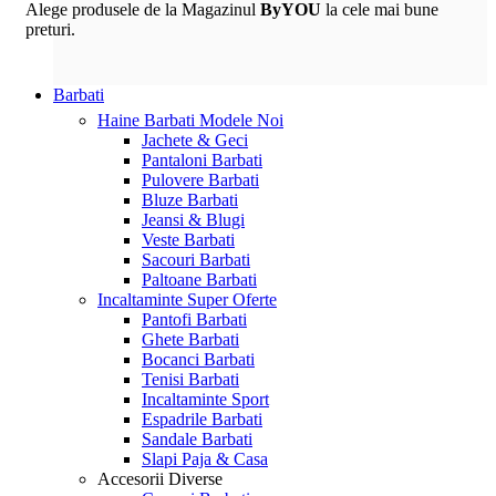
Alege produsele de la Magazinul
ByYOU
la cele mai bune
preturi.
Barbati
Haine Barbati
Modele Noi
Jachete & Geci
Pantaloni Barbati
Pulovere Barbati
Bluze Barbati
Jeansi & Blugi
Veste Barbati
Sacouri Barbati
Paltoane Barbati
Incaltaminte
Super Oferte
Pantofi Barbati
Ghete Barbati
Bocanci Barbati
Tenisi Barbati
Incaltaminte Sport
Espadrile Barbati
Sandale Barbati
Slapi Paja & Casa
Accesorii
Diverse