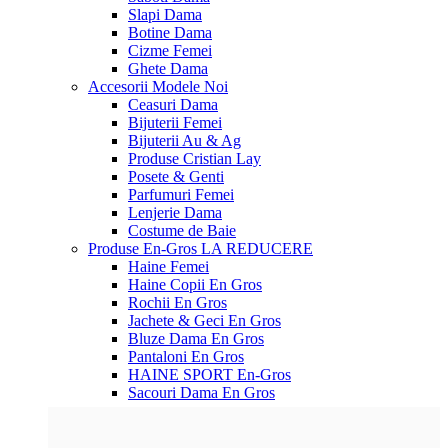
Slapi Dama
Botine Dama
Cizme Femei
Ghete Dama
Accesorii
Modele Noi
Ceasuri Dama
Bijuterii Femei
Bijuterii Au & Ag
Produse Cristian Lay
Posete & Genti
Parfumuri Femei
Lenjerie Dama
Costume de Baie
Produse En-Gros
LA REDUCERE
Haine Femei
Haine Copii En Gros
Rochii En Gros
Jachete & Geci En Gros
Bluze Dama En Gros
Pantaloni En Gros
HAINE SPORT En-Gros
Sacouri Dama En Gros