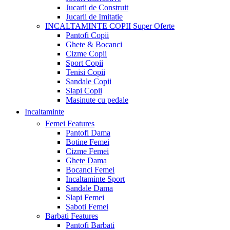
Jucarii de Construit
Jucarii de Imitatie
INCALTAMINTE COPII
Super Oferte
Pantofi Copii
Ghete & Bocanci
Cizme Copii
Sport Copii
Tenisi Copii
Sandale Copii
Slapi Copii
Masinute cu pedale
Incaltaminte
Femei
Features
Pantofi Dama
Botine Femei
Cizme Femei
Ghete Dama
Bocanci Femei
Incaltaminte Sport
Sandale Dama
Slapi Femei
Saboti Femei
Barbati
Features
Pantofi Barbati