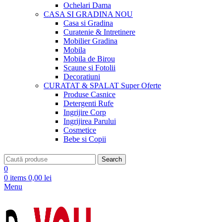
Ochelari Dama
CASA SI GRADINA
NOU
Casa si Gradina
Curatenie & Intretinere
Mobilier Gradina
Mobila
Mobila de Birou
Scaune si Fotolii
Decoratiuni
CURATAT & SPALAT
Super Oferte
Produse Casnice
Detergenti Rufe
Ingrijire Corp
Ingrijirea Parului
Cosmetice
Bebe si Copii
Search
0
0
items
0,00
lei
Menu