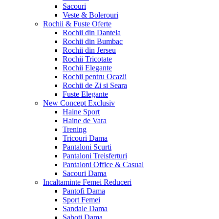
Sacouri
Veste & Bolerouri
Rochii & Fuste
Oferte
Rochii din Dantela
Rochii din Bumbac
Rochii din Jerseu
Rochii Tricotate
Rochii Elegante
Rochii pentru Ocazii
Rochii de Zi si Seara
Fuste Elegante
New Concept
Exclusiv
Haine Sport
Haine de Vara
Trening
Tricouri Dama
Pantaloni Scurti
Pantaloni Treisferturi
Pantaloni Office & Casual
Sacouri Dama
Incaltaminte Femei
Reduceri
Pantofi Dama
Sport Femei
Sandale Dama
Saboti Dama