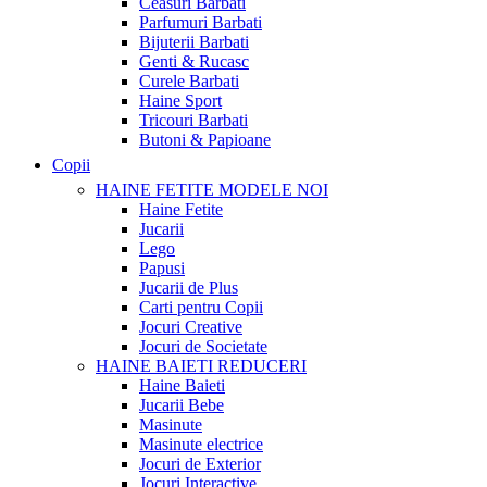
Ceasuri Barbati
Parfumuri Barbati
Bijuterii Barbati
Genti & Rucasc
Curele Barbati
Haine Sport
Tricouri Barbati
Butoni & Papioane
Copii
HAINE FETITE
MODELE NOI
Haine Fetite
Jucarii
Lego
Papusi
Jucarii de Plus
Carti pentru Copii
Jocuri Creative
Jocuri de Societate
HAINE BAIETI
REDUCERI
Haine Baieti
Jucarii Bebe
Masinute
Masinute electrice
Jocuri de Exterior
Jocuri Interactive