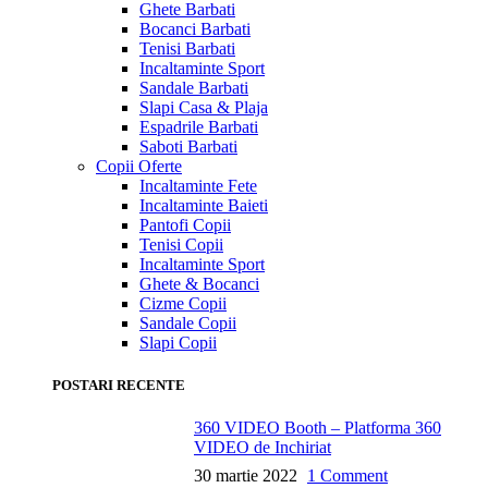
Ghete Barbati
Bocanci Barbati
Tenisi Barbati
Incaltaminte Sport
Sandale Barbati
Slapi Casa & Plaja
Espadrile Barbati
Saboti Barbati
Copii
Oferte
Incaltaminte Fete
Incaltaminte Baieti
Pantofi Copii
Tenisi Copii
Incaltaminte Sport
Ghete & Bocanci
Cizme Copii
Sandale Copii
Slapi Copii
POSTARI RECENTE
360 VIDEO Booth – Platforma 360
VIDEO de Inchiriat
30 martie 2022
1 Comment