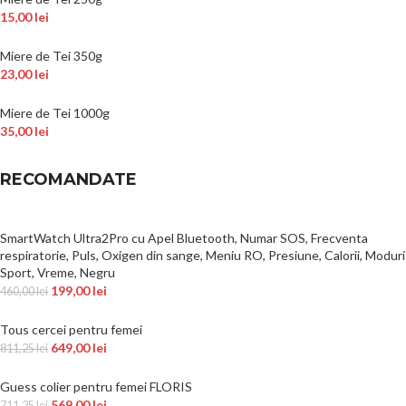
15,00
lei
Miere de Tei 350g
23,00
lei
Miere de Tei 1000g
35,00
lei
RECOMANDATE
SmartWatch Ultra2Pro cu Apel Bluetooth, Numar SOS, Frecventa
respiratorie, Puls, Oxigen din sange, Meniu RO, Presiune, Calorii, Moduri
Sport, Vreme, Negru
199,00
lei
460,00
lei
Tous cercei pentru femei
649,00
lei
811,25
lei
Guess colier pentru femei FLORIS
569,00
lei
711,25
lei