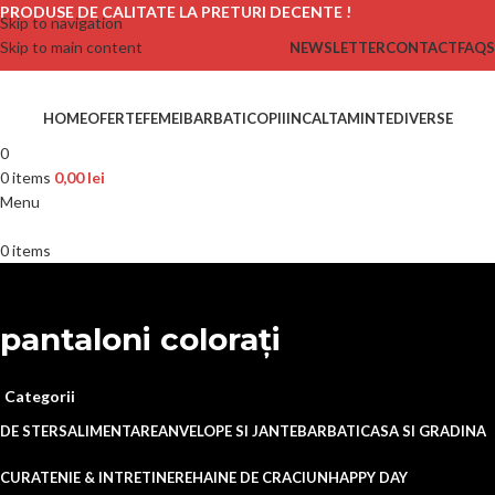
PRODUSE DE CALITATE LA PRETURI DECENTE !
Skip to navigation
Skip to main content
NEWSLETTER
CONTACT
FAQS
HOME
OFERTE
FEMEI
BARBATI
COPII
INCALTAMINTE
DIVERSE
0
0
items
0,00
lei
Menu
0
items
pantaloni colorați
Categorii
DE STERS
ALIMENTARE
ANVELOPE SI JANTE
BARBATI
CASA SI GRADINA
CURATENIE & INTRETINERE
HAINE DE CRACIUN
HAPPY DAY