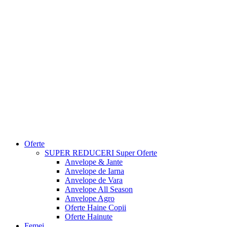
Oferte
SUPER REDUCERI
Super Oferte
Anvelope & Jante
Anvelope de Iarna
Anvelope de Vara
Anvelope All Season
Anvelope Agro
Oferte Haine Copii
Oferte Hainute
Femei