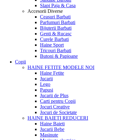
Slapi Paja & Casa
Accesorii
Diverse
Ceasuri Barbati
Parfumuri Barbati
Bijuterii Barbati
Genti & Rucasc
Curele Barbati
Haine Sport
Tricouri Barbati
Butoni & Papioane
Copii
HAINE FETITE
MODELE NOI
Haine Fetite
Jucarii
Lego
Papusi
Jucarii de Plus
Carti pentru Copii
Jocuri Creative
Jocuri de Societate
HAINE BAIETI
REDUCERI
Haine Baieti
Jucarii Bebe
Masinute