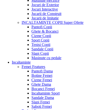
Masinute electrice
Jocuri de Exterior
Jocuri Interactive
Jucarii de Construit
Jucarii de Imitatie
INCALTAMINTE COPII
Super Oferte
Pantofi Copii
Ghete & Bocanci
Cizme Copii
Sport Copii
Tenisi Copii
Sandale Copii
Slapi Copii
Masinute cu pedale
Incaltaminte
Femei
Features
Pantofi Dama
Botine Femei
Cizme Femei
Ghete Dama
Bocanci Femei
Incaltaminte Sport
Sandale Dama
Slapi Femei
Saboti Femei