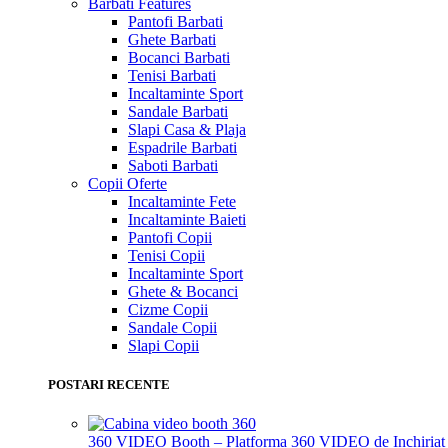
Barbati
Features
Pantofi Barbati
Ghete Barbati
Bocanci Barbati
Tenisi Barbati
Incaltaminte Sport
Sandale Barbati
Slapi Casa & Plaja
Espadrile Barbati
Saboti Barbati
Copii
Oferte
Incaltaminte Fete
Incaltaminte Baieti
Pantofi Copii
Tenisi Copii
Incaltaminte Sport
Ghete & Bocanci
Cizme Copii
Sandale Copii
Slapi Copii
POSTARI RECENTE
360 VIDEO Booth – Platforma 360 VIDEO de Inchiriat