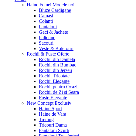
Haine Femei
Modele noi
Bluze Cardigane
Camasi
Colanti
Pantaloni
Geci & Jachete
Paltoane
Sacouri
Veste & Bolerouri
Rochii & Fuste
Oferte
Rochii din Dantela
Rochii din Bumbac
Rochii din Jerseu
Rochii Tricotate
Rochii Elegante
Rochii pentru Ocazii
Rochii de Zi si Seara
Fuste Elegante
New Concept
Exclusiv
Haine Sport
Haine de Vara
Trening
Tricouri Dama
Pantaloni Scurti
Pantaloni Treisferturi