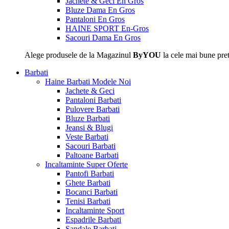
Jachete & Geci En Gros
Bluze Dama En Gros
Pantaloni En Gros
HAINE SPORT En-Gros
Sacouri Dama En Gros
Alege produsele de la Magazinul
ByYOU
la cele mai bune pret
Barbati
Haine Barbati
Modele Noi
Jachete & Geci
Pantaloni Barbati
Pulovere Barbati
Bluze Barbati
Jeansi & Blugi
Veste Barbati
Sacouri Barbati
Paltoane Barbati
Incaltaminte
Super Oferte
Pantofi Barbati
Ghete Barbati
Bocanci Barbati
Tenisi Barbati
Incaltaminte Sport
Espadrile Barbati
Sandale Barbati