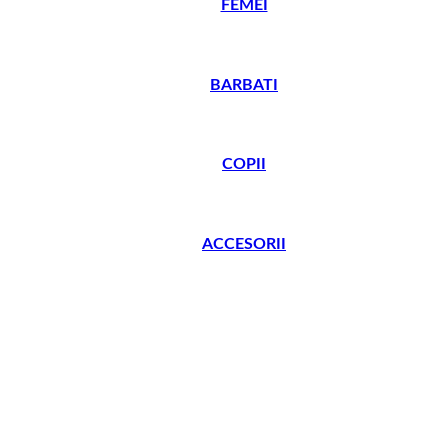
FEMEI
BARBATI
COPII
ACCESORII