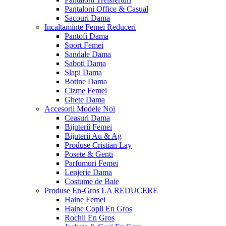
Pantaloni Office & Casual
Sacouri Dama
Incaltaminte Femei
Reduceri
Pantofi Dama
Sport Femei
Sandale Dama
Saboti Dama
Slapi Dama
Botine Dama
Cizme Femei
Ghete Dama
Accesorii
Modele Noi
Ceasuri Dama
Bijuterii Femei
Bijuterii Au & Ag
Produse Cristian Lay
Posete & Genti
Parfumuri Femei
Lenjerie Dama
Costume de Baie
Produse En-Gros
LA REDUCERE
Haine Femei
Haine Copii En Gros
Rochii En Gros