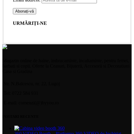
URMĂRIȚI-NE
Magazin online de haine, imbracaminte, incaltaminte, pentru femei,
barbati si copii. Oferte la Ceasuri, Bijuterii, Accesorii si Decoratiuni
Casa si Gradina
Str. N.Balcescu, nr. 22, Lugoj
Tel: 0722 584 931
E-mail: comenzi(@)byyou.ro
POSTARI RECENTE
360 VIDEO Booth – Platforma 360 VIDEO de Inchiriat