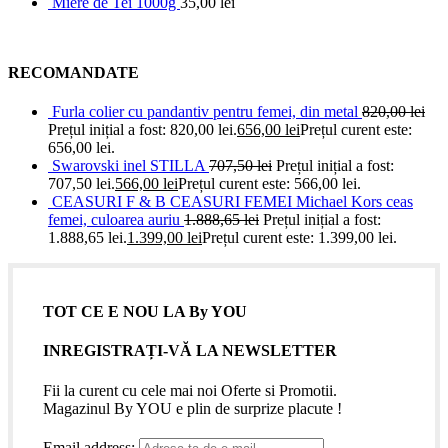
Miere de Tei 1000g
35,00
lei
RECOMANDATE
Furla colier cu pandantiv pentru femei, din metal
820,00
lei
Prețul inițial a fost: 820,00 lei.
656,00
lei
Prețul curent este:
656,00 lei.
Swarovski inel STILLA
707,50
lei
Prețul inițial a fost:
707,50 lei.
566,00
lei
Prețul curent este: 566,00 lei.
CEASURI F & B CEASURI FEMEI Michael Kors ceas
femei, culoarea auriu
1.888,65
lei
Prețul inițial a fost:
1.888,65 lei.
1.399,00
lei
Prețul curent este: 1.399,00 lei.
TOT CE E NOU LA By YOU
INREGISTRAȚI-VĂ LA NEWSLETTER
Fii la curent cu cele mai noi Oferte si Promotii.
Magazinul By YOU e plin de surprize placute !
Email address: