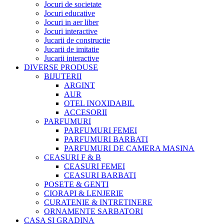
Jocuri de societate
Jocuri educative
Jocuri in aer liber
Jocuri interactive
Jucarii de constructie
Jucarii de imitatie
Jucarii interactive
DIVERSE PRODUSE
BIJUTERII
ARGINT
AUR
OTEL INOXIDABIL
ACCESORII
PARFUMURI
PARFUMURI FEMEI
PARFUMURI BARBATI
PARFUMURI DE CAMERA MASINA
CEASURI F & B
CEASURI FEMEI
CEASURI BARBATI
POSETE & GENTI
CIORAPI & LENJERIE
CURATENIE & INTRETINERE
ORNAMENTE SARBATORI
CASA SI GRADINA