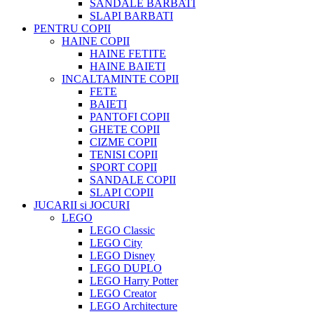
SANDALE BARBATI
SLAPI BARBATI
PENTRU COPII
HAINE COPII
HAINE FETITE
HAINE BAIETI
INCALTAMINTE COPII
FETE
BAIETI
PANTOFI COPII
GHETE COPII
CIZME COPII
TENISI COPII
SPORT COPII
SANDALE COPII
SLAPI COPII
JUCARII si JOCURI
LEGO
LEGO Classic
LEGO City
LEGO Disney
LEGO DUPLO
LEGO Harry Potter
LEGO Creator
LEGO Architecture