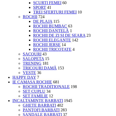
SCURTI FEMEI
60
SPORT
41
TREI SFERTURI FEMEI
10
ROCHII
724
DE PLAJA
115
ROCHII BUMBAC
63
ROCHII DANTELĂ
1
ROCHII DE ZI SI DE SEARA
23
ROCHII ELEGANTE
142
ROCHII JERSE
14
ROCHII TRICOTATE
4
SACOURI
43
SALOPETA
15
TRENING
181
TRICOURI DAMĂ
153
VESTE
36
HAPPY DAY
7
IE CAMASA ROCHIE
681
ROCHII TRADITIONALE
198
SET CUPLU
34
SET FAMILIE
12
INCALTAMINTE BARBATI
1945
GHETE BARBATI
402
PANTOFI BARBATI
283
SANDALE BARBATI
37