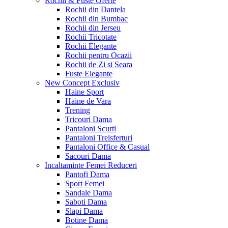
Rochii & Fuste
Oferte
Rochii din Dantela
Rochii din Bumbac
Rochii din Jerseu
Rochii Tricotate
Rochii Elegante
Rochii pentru Ocazii
Rochii de Zi si Seara
Fuste Elegante
New Concept
Exclusiv
Haine Sport
Haine de Vara
Trening
Tricouri Dama
Pantaloni Scurti
Pantaloni Treisferturi
Pantaloni Office & Casual
Sacouri Dama
Incaltaminte Femei
Reduceri
Pantofi Dama
Sport Femei
Sandale Dama
Saboti Dama
Slapi Dama
Botine Dama