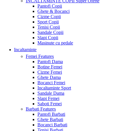
INCALTAMINTE COPII
Super Oferte
Pantofi Copii
Ghete & Bocanci
Cizme Copii
Sport Copii
Tenisi Copii
Sandale Copii
Slapi Copii
Masinute cu pedale
Incaltaminte
Femei
Features
Pantofi Dama
Botine Femei
Cizme Femei
Ghete Dama
Bocanci Femei
Incaltaminte Sport
Sandale Dama
Slapi Femei
Saboti Femei
Barbati
Features
Pantofi Barbati
Ghete Barbati
Bocanci Barbati
Tenisi Barbati