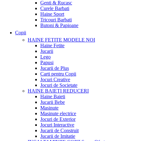
Genti & Rucasc
Curele Barbati
Haine Sport
Tricouri Barbati
Butoni & Papioane
Copii
HAINE FETITE
MODELE NOI
Haine Fetite
Jucarii
Lego
Papusi
Jucarii de Plus
Carti pentru Copii
Jocuri Creative
Jocuri de Societate
HAINE BAIETI
REDUCERI
Haine Baieti
Jucarii Bebe
Masinute
Masinute electrice
Jocuri de Exterior
Jocuri Interactive
Jucarii de Construit
Jucarii de Imitatie