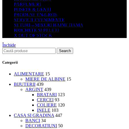
PARFUMURI
POSETE & GENTI
PRODUSE EN-GROS
SERVICII EVENIMENTE
SETURI – MIXURI HAINE DAMA
BRICHETE SI PELETI
X OUT OF STOCK
Închide
Search
Categorii
ALIMENTARE
15
MIERE DE ALBINE
15
BIJUTERII
439
ARGINT
439
BRATARI
123
CERCEI
93
COLIERE
120
INELE
103
CASA SI GRADINA
447
BANCI
34
DECORATIUNI
50