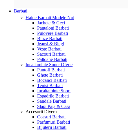
Barbati
Haine Barbati
Modele Noi
Jachete & Geci
Pantaloni Barbati
Pulovere Barbati
Bluze Barbati
Jeansi & Blugi
Veste Barbati
Sacouri Barbati
Paltoane Barbati
Incaltaminte
Super Oferte
Pantofi Barbati
Ghete Barbati
Bocanci Barbati
Tenisi Barbati
Incaltaminte Sport
Espadrile Barbati
Sandale Barbati
Slapi Paja & Casa
Accesorii
Diverse
Ceasuri Barbati
Parfumuri Barbati
Bijuterii Barbati