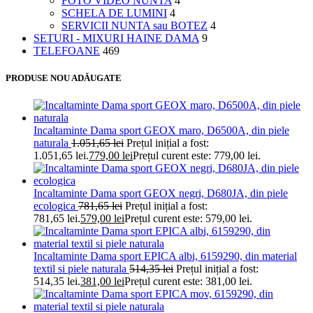
FOTO VIDEO NUNTA
4
SCHELA DE LUMINI
4
SERVICII NUNTA sau BOTEZ
4
SETURI - MIXURI HAINE DAMA
9
TELEFOANE
469
PRODUSE NOU ADĂUGATE
Incaltaminte Dama sport GEOX maro, D6500A, din piele
naturala
1.051,65
lei
Prețul inițial a fost:
1.051,65 lei.
779,00
lei
Prețul curent este: 779,00 lei.
Incaltaminte Dama sport GEOX negri, D680JA, din piele
ecologica
781,65
lei
Prețul inițial a fost:
781,65 lei.
579,00
lei
Prețul curent este: 579,00 lei.
Incaltaminte Dama sport EPICA albi, 6159290, din material
textil si piele naturala
514,35
lei
Prețul inițial a fost:
514,35 lei.
381,00
lei
Prețul curent este: 381,00 lei.