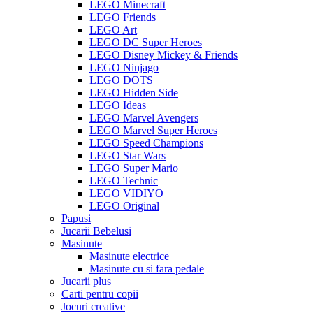
LEGO Minecraft
LEGO Friends
LEGO Art
LEGO DC Super Heroes
LEGO Disney Mickey & Friends
LEGO Ninjago
LEGO DOTS
LEGO Hidden Side
LEGO Ideas
LEGO Marvel Avengers
LEGO Marvel Super Heroes
LEGO Speed Champions
LEGO Star Wars
LEGO Super Mario
LEGO Technic
LEGO VIDIYO
LEGO Original
Papusi
Jucarii Bebelusi
Masinute
Masinute electrice
Masinute cu si fara pedale
Jucarii plus
Carti pentru copii
Jocuri creative