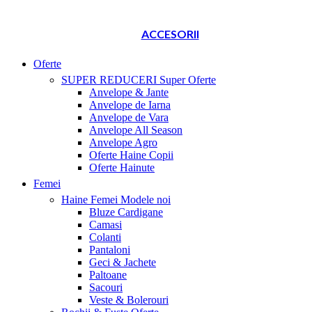
ACCESORII
Oferte
SUPER REDUCERI
Super Oferte
Anvelope & Jante
Anvelope de Iarna
Anvelope de Vara
Anvelope All Season
Anvelope Agro
Oferte Haine Copii
Oferte Hainute
Femei
Haine Femei
Modele noi
Bluze Cardigane
Camasi
Colanti
Pantaloni
Geci & Jachete
Paltoane
Sacouri
Veste & Bolerouri