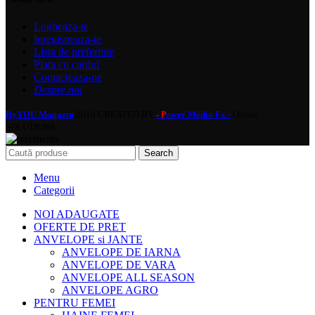
Logheaza-te
Inregistreaza-te
Lista de preferinte
Plata cu cardul
Contacteaza-ne
Despre noi
ByYOU Magazin
2019 CREATED BY
ower Media Fx -
Online
- P
SOLUTIONS.
Search
Menu
Categorii
NOI ADAUGATE
OFERTE DE PRET
ANVELOPE si JANTE
ANVELOPE DE IARNA
ANVELOPE DE VARA
ANVELOPE ALL SEASON
ANVELOPE AGRO
PENTRU FEMEI