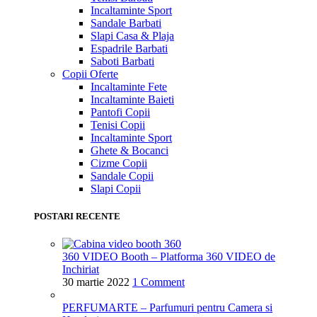
Incaltaminte Sport
Sandale Barbati
Slapi Casa & Plaja
Espadrile Barbati
Saboti Barbati
Copii
Oferte
Incaltaminte Fete
Incaltaminte Baieti
Pantofi Copii
Tenisi Copii
Incaltaminte Sport
Ghete & Bocanci
Cizme Copii
Sandale Copii
Slapi Copii
POSTARI RECENTE
360 VIDEO Booth – Platforma 360 VIDEO de
Inchiriat
30 martie 2022
1 Comment
PERFUMARTE – Parfumuri pentru Camera si