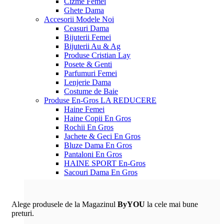
Cizme Femei
Ghete Dama
Accesorii
Modele Noi
Ceasuri Dama
Bijuterii Femei
Bijuterii Au & Ag
Produse Cristian Lay
Posete & Genti
Parfumuri Femei
Lenjerie Dama
Costume de Baie
Produse En-Gros
LA REDUCERE
Haine Femei
Haine Copii En Gros
Rochii En Gros
Jachete & Geci En Gros
Bluze Dama En Gros
Pantaloni En Gros
HAINE SPORT En-Gros
Sacouri Dama En Gros
Alege produsele de la Magazinul
ByYOU
la cele mai bune
preturi.