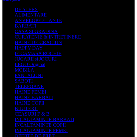
DE STERS
ALIMENTARE
ANVELOPE si JANTE
BARBATI
CASA SI GRADINA
CURATENIE & INTRETINERE
HAINE DE CRACIUN
HAPPY DAY
IE CAMASA ROCHIE
JUCARII si JOCURI
LEGO Original
MOBILA
PANTALONI
SABOTI
TELEFOANE
HAINE FEMEI
HAINE BARBATI
HAINE COPII
BIJUTERII
CEASURI F & B
INCALTAMINTE BARBATI
INCALTAMINTE COPII
INCALTAMINTE FEMEI
OFERTE DE PRET