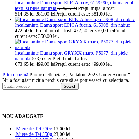
Incaltaminte Dama sport EPICA mov, 6159290, din material
textil si piele naturala
514,35
lei
Prețul inițial a fost:
514,35 lei.
381,00
lei
Prețul curent este: 381,00 lei.
Incaltaminte Dama sport EPICA fucsia, 615908, din nabuc
472,50
lei
Prețul inițial a fost: 472,50 lei.
350,00
lei
Prețul
curent este: 350,00 lei.
Incaltaminte Dama sport GRYXX maro, P5077, din piele
naturala
673,65
lei
Prețul inițial a fost:
673,65 lei.
499,00
lei
Prețul curent este: 499,00 lei.
Prima pagină
Produse etichetate „Pantaloni 2023 Under Armour”
Nu a fost găsit niciun produs care să se potrivească cu selecția ta.
Search
NOU ADAUGATE
Miere de Tei 250g
15,00
lei
Miere de Tei 350g
23,00
lei