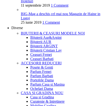
Hoteluri
11 septembrie 2019
1 Comment
BIG-Mag a deschis cel mai nou Magazin de Haine in
Lugoj
25 iunie 2019
1 Comment
Diverse
BIJUTERII & CEASURI
MODELE NOI
Bijuterii Aur&Argint
Bijuterii AUR
Bijuterii ARGINT
Bijuterii Cristian Lay
Ceasuri Femei
Ceasuri Barbati
ACCESORII
REDUCERI
Posete & Genti
Parfum Femei
Parfum Barbati
Portofele Dama
Parfum Casa si Masina
Ochelari Dama
CASA SI GRADINA
NOU
Casa si Gradina
Curatenie & Intretinere
Mobilier Gradina