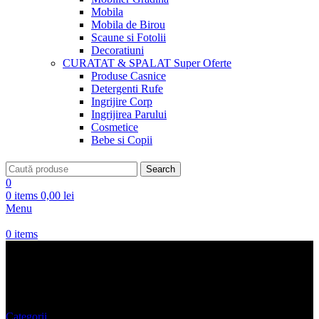
Mobila
Mobila de Birou
Scaune si Fotolii
Decoratiuni
CURATAT & SPALAT
Super Oferte
Produse Casnice
Detergenti Rufe
Ingrijire Corp
Ingrijirea Parului
Cosmetice
Bebe si Copii
Search
0
0
items
0,00
lei
Menu
0
items
Pantaloni 2023 Under Armour
Categorii