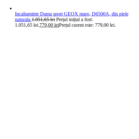
Incaltaminte Dama sport GEOX maro, D6500A, din piele
naturala
1.051,65
lei
Prețul inițial a fost:
1.051,65 lei.
779,00
lei
Prețul curent este: 779,00 lei.