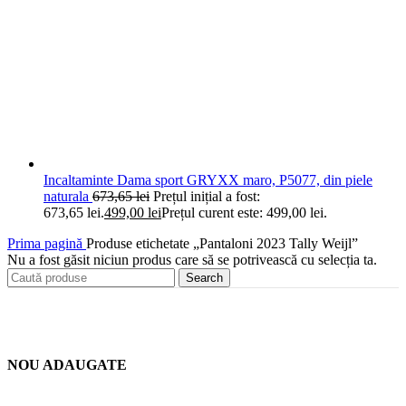
Incaltaminte Dama sport GRYXX maro, P5077, din piele
naturala
673,65
lei
Prețul inițial a fost:
673,65 lei.
499,00
lei
Prețul curent este: 499,00 lei.
Prima pagină
Produse etichetate „Pantaloni 2023 Tally Weijl”
Nu a fost găsit niciun produs care să se potrivească cu selecția ta.
Search
NOU ADAUGATE