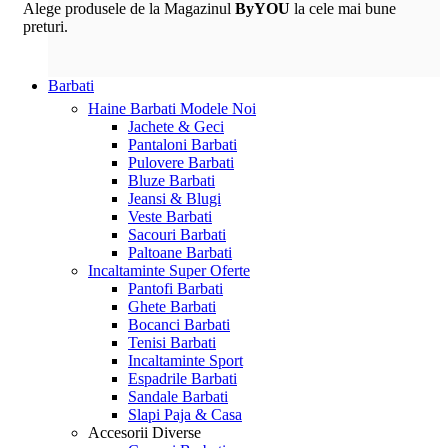
Alege produsele de la Magazinul
ByYOU
la cele mai bune
preturi.
Barbati
Haine Barbati
Modele Noi
Jachete & Geci
Pantaloni Barbati
Pulovere Barbati
Bluze Barbati
Jeansi & Blugi
Veste Barbati
Sacouri Barbati
Paltoane Barbati
Incaltaminte
Super Oferte
Pantofi Barbati
Ghete Barbati
Bocanci Barbati
Tenisi Barbati
Incaltaminte Sport
Espadrile Barbati
Sandale Barbati
Slapi Paja & Casa
Accesorii
Diverse