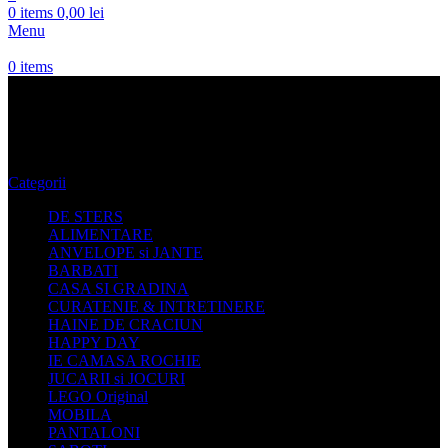
0
items
0,00
lei
Menu
0
items
Pantaloni 2023 Tally Weijl
Categorii
DE STERS
ALIMENTARE
ANVELOPE si JANTE
BARBATI
CASA SI GRADINA
CURATENIE & INTRETINERE
HAINE DE CRACIUN
HAPPY DAY
IE CAMASA ROCHIE
JUCARII si JOCURI
LEGO Original
MOBILA
PANTALONI