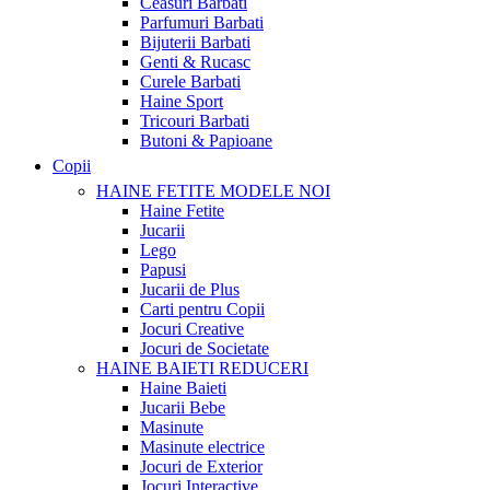
Ceasuri Barbati
Parfumuri Barbati
Bijuterii Barbati
Genti & Rucasc
Curele Barbati
Haine Sport
Tricouri Barbati
Butoni & Papioane
Copii
HAINE FETITE
MODELE NOI
Haine Fetite
Jucarii
Lego
Papusi
Jucarii de Plus
Carti pentru Copii
Jocuri Creative
Jocuri de Societate
HAINE BAIETI
REDUCERI
Haine Baieti
Jucarii Bebe
Masinute
Masinute electrice
Jocuri de Exterior
Jocuri Interactive