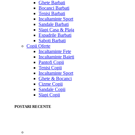
Ghete Barbati
Bocanci Barbati
Tenisi Barbati
Incaltaminte Sport
Sandale Barbati
Slapi Casa & Plaja
Espadrile Barbati
Saboti Barbati
Copii
Oferte
Incaltaminte Fete
Incaltaminte Baieti
Pantofi Copii
Tenisi Copii
Incaltaminte Sport
Ghete & Bocanci
Cizme Copii
Sandale Copii
Slapi Copii
POSTARI RECENTE