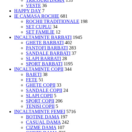
TRICOURI DAMĂ
153
VESTE
36
HAPPY DAY
7
IE CAMASA ROCHIE
681
ROCHII TRADITIONALE
198
SET CUPLU
34
SET FAMILIE
12
INCALTAMINTE BARBATI
1945
GHETE BARBATI
402
PANTOFI BARBATI
283
SANDALE BARBATI
37
SLAPI BARBATI
28
SPORT BARBATI
1195
INCALTAMINTE COPII
344
BAIETI
38
FETE
51
GHETE COPII
33
SANDALE COPII
24
SLAPI COPII
5
SPORT COPII
206
TENISI COPII
5
INCALTAMINTE FEMEI
5716
BOTINE DAMA
197
CASUAL DAMA
242
CIZME DAMA
107