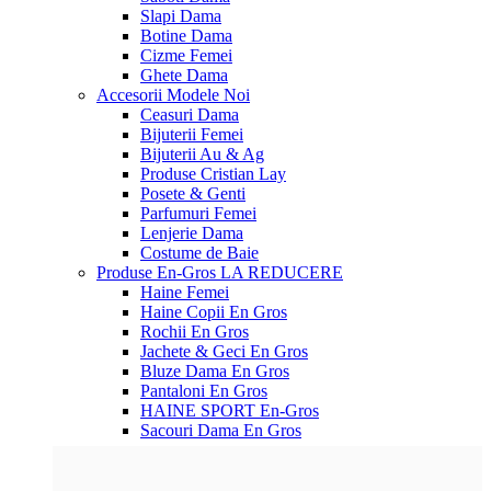
Slapi Dama
Botine Dama
Cizme Femei
Ghete Dama
Accesorii
Modele Noi
Ceasuri Dama
Bijuterii Femei
Bijuterii Au & Ag
Produse Cristian Lay
Posete & Genti
Parfumuri Femei
Lenjerie Dama
Costume de Baie
Produse En-Gros
LA REDUCERE
Haine Femei
Haine Copii En Gros
Rochii En Gros
Jachete & Geci En Gros
Bluze Dama En Gros
Pantaloni En Gros
HAINE SPORT En-Gros
Sacouri Dama En Gros