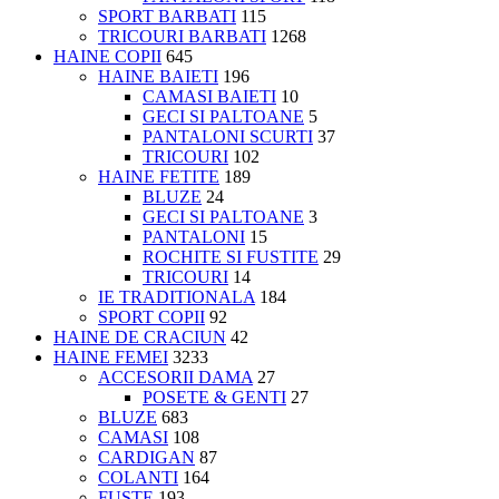
SPORT BARBATI
115
TRICOURI BARBATI
1268
HAINE COPII
645
HAINE BAIETI
196
CAMASI BAIETI
10
GECI SI PALTOANE
5
PANTALONI SCURTI
37
TRICOURI
102
HAINE FETITE
189
BLUZE
24
GECI SI PALTOANE
3
PANTALONI
15
ROCHITE SI FUSTITE
29
TRICOURI
14
IE TRADITIONALA
184
SPORT COPII
92
HAINE DE CRACIUN
42
HAINE FEMEI
3233
ACCESORII DAMA
27
POSETE & GENTI
27
BLUZE
683
CAMASI
108
CARDIGAN
87
COLANTI
164
FUSTE
193