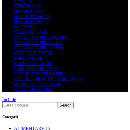
SABOTI
TELEFOANE
HAINE FEMEI
HAINE BARBATI
HAINE COPII
BIJUTERII
CEASURI F & B
INCALTAMINTE BARBATI
INCALTAMINTE COPII
INCALTAMINTE FEMEI
OFERTE DE PRET
PARFUMURI
POSETE & GENTI
PRODUSE EN-GROS
SERVICII EVENIMENTE
SETURI – MIXURI HAINE DAMA
BRICHETE SI PELETI
X OUT OF STOCK
Închide
Search
Categorii
ALIMENTARE
15