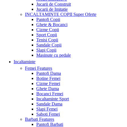
Jucarii de Construit
Jucarii de Imitatie
INCALTAMINTE COPII
Super Oferte
Pantofi Copii
Ghete & Bocanci
Cizme Copii
Sport Copii
Tenisi Copii
Sandale Copii
Slapi Copii
Masinute cu pedale
Incaltaminte
Femei
Features
Pantofi Dama
Botine Femei
Cizme Femei
Ghete Dama
Bocanci Femei
Incaltaminte Sport
Sandale Dama
Slapi Femei
Saboti Femei
Barbati
Features
Pantofi Barbati