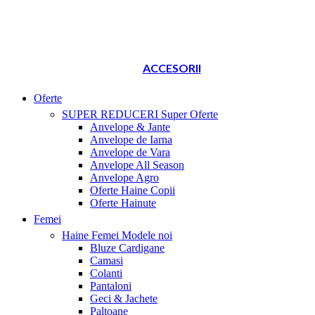
ACCESORII
Oferte
SUPER REDUCERI
Super Oferte
Anvelope & Jante
Anvelope de Iarna
Anvelope de Vara
Anvelope All Season
Anvelope Agro
Oferte Haine Copii
Oferte Hainute
Femei
Haine Femei
Modele noi
Bluze Cardigane
Camasi
Colanti
Pantaloni
Geci & Jachete
Paltoane