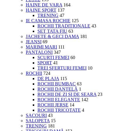
HAINE DE VARA
164
HAINE SPORT
137
TRENING
47
IE CAMASA ROCHIE
125
ROCHII TRADITIONALE
43
SET TATA FIU
63
JACHETE & GECI DAMA
181
JEANSI
69
MARIMI MARI
111
PANTALONI
347
SCURTI FEMEI
60
SPORT
41
TREI SFERTURI FEMEI
10
ROCHII
724
DE PLAJA
115
ROCHII BUMBAC
63
ROCHII DANTELĂ
1
ROCHII DE ZI SI DE SEARA
23
ROCHII ELEGANTE
142
ROCHII JERSE
14
ROCHII TRICOTATE
4
SACOURI
43
SALOPETA
15
TRENING
181