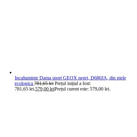
Incaltaminte Dama sport GEOX negri, D680JA, din piele
ecologica
781,65
lei
Prețul inițial a fost:
781,65 lei.
579,00
lei
Prețul curent este: 579,00 lei.