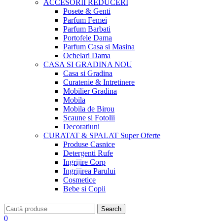
ACCESORII
REDUCERI
Posete & Genti
Parfum Femei
Parfum Barbati
Portofele Dama
Parfum Casa si Masina
Ochelari Dama
CASA SI GRADINA
NOU
Casa si Gradina
Curatenie & Intretinere
Mobilier Gradina
Mobila
Mobila de Birou
Scaune si Fotolii
Decoratiuni
CURATAT & SPALAT
Super Oferte
Produse Casnice
Detergenti Rufe
Ingrijire Corp
Ingrijirea Parului
Cosmetice
Bebe si Copii
Search
0