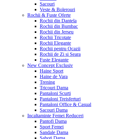
Sacouri
Veste & Bolerouri
Rochii & Fuste
Oferte
Rochii din Dantela
Rochii din Bumbac
Rochii din Jerseu
Rochii Tricotate
Rochii Elegante
Rochii pentru Ocazii
Rochii de Zi si Seara
Fuste Elegante
New Concept
Exclusiv
Haine Sport
Haine de Vara
Trening
Tricouri Dama
Pantaloni Scurti
Pantaloni Treisferturi
Pantaloni Office & Casual
Sacouri Dama
Incaltaminte Femei
Reduceri
Pantofi Dama
Sport Femei
Sandale Dama
Saboti Dama