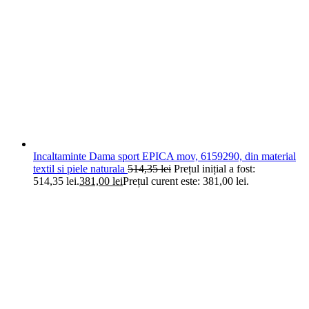
Incaltaminte Dama sport EPICA mov, 6159290, din material
textil si piele naturala
514,35
lei
Prețul inițial a fost:
514,35 lei.
381,00
lei
Prețul curent este: 381,00 lei.