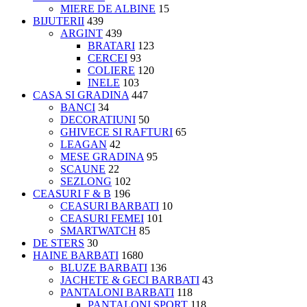
MIERE DE ALBINE
15
BIJUTERII
439
ARGINT
439
BRATARI
123
CERCEI
93
COLIERE
120
INELE
103
CASA SI GRADINA
447
BANCI
34
DECORATIUNI
50
GHIVECE SI RAFTURI
65
LEAGAN
42
MESE GRADINA
95
SCAUNE
22
SEZLONG
102
CEASURI F & B
196
CEASURI BARBATI
10
CEASURI FEMEI
101
SMARTWATCH
85
DE STERS
30
HAINE BARBATI
1680
BLUZE BARBATI
136
JACHETE & GECI BARBATI
43
PANTALONI BARBATI
118
PANTALONI SPORT
118