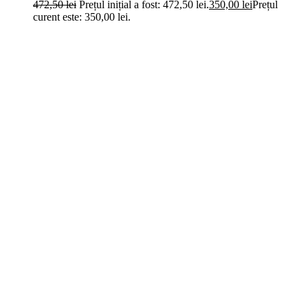
472,50
lei
Prețul inițial a fost: 472,50 lei.
350,00
lei
Prețul
curent este: 350,00 lei.