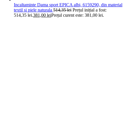
Incaltaminte Dama sport EPICA albi, 6159290, din material
textil si piele naturala
514,35
lei
Prețul inițial a fost:
514,35 lei.
381,00
lei
Prețul curent este: 381,00 lei.