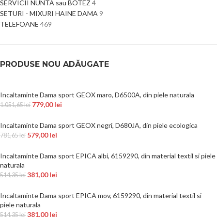
SERVICII NUNTA sau BOTEZ
4
SETURI - MIXURI HAINE DAMA
9
TELEFOANE
469
PRODUSE NOU ADĂUGATE
Incaltaminte Dama sport GEOX maro, D6500A, din piele naturala
779,00
lei
1.051,65
lei
Incaltaminte Dama sport GEOX negri, D680JA, din piele ecologica
579,00
lei
781,65
lei
Incaltaminte Dama sport EPICA albi, 6159290, din material textil si piele
naturala
381,00
lei
514,35
lei
Incaltaminte Dama sport EPICA mov, 6159290, din material textil si
piele naturala
381,00
lei
514,35
lei