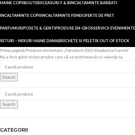
HAINE COPII
BIJUTERII
CEASURI F & B
INCALTAMINTE BARBATI
INCALTAMINTE COPII
INCALTAMINTE FEMEI
OFERTE DE PRET
PARFUMURI
POSETE & GENTI
PRODUSE EN-GROS
SERVICII EVENIMENTE
SETURI – MIXURI HAINE DAMA
BRICHETE SI PELETI
X OUT OF STOCK
Prima pagină
Produse etichetate „Pantaloni 2023 Elisabetta Franchi”
Nu a fost găsit niciun produs care să se potrivească cu selecția ta.
Search
Search
CATEGORII