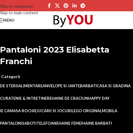
Skip to navigation
Skip to main content
MENU
Pantaloni 2023 Elisabetta
Franchi
Categorii
DE STERS
ALIMENTARE
ANVELOPE SI JANTE
BARBATI
CASA SI GRADINA
CURATENIE & INTRETINERE
HAINE DE CRACIUN
HAPPY DAY
IE CAMASA ROCHIE
JUCARII SI JOCURI
LEGO ORIGINAL
MOBILA
PANTALONI
SABOTI
TELEFOANE
HAINE FEMEI
HAINE BARBATI