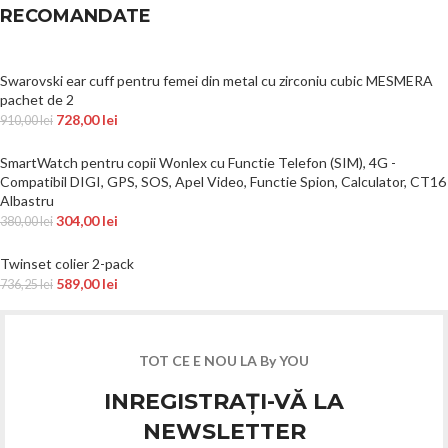
RECOMANDATE
Swarovski ear cuff pentru femei din metal cu zirconiu cubic MESMERA
pachet de 2
728,00
lei
910,00
lei
SmartWatch pentru copii Wonlex cu Functie Telefon (SIM), 4G -
Compatibil DIGI, GPS, SOS, Apel Video, Functie Spion, Calculator, CT16
Albastru
304,00
lei
380,00
lei
Twinset colier 2-pack
589,00
lei
736,25
lei
TOT CE E NOU LA By YOU
INREGISTRAȚI-VĂ LA
NEWSLETTER