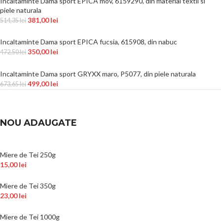
Incaltaminte Dama sport EPICA mov, 6159290, din material textil si
piele naturala
381,00
lei
514,35
lei
Incaltaminte Dama sport EPICA fucsia, 615908, din nabuc
350,00
lei
472,50
lei
Incaltaminte Dama sport GRYXX maro, P5077, din piele naturala
499,00
lei
673,65
lei
NOU ADAUGATE
Miere de Tei 250g
15,00
lei
Miere de Tei 350g
23,00
lei
Miere de Tei 1000g