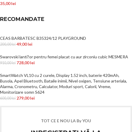
35,00
lei
RECOMANDATE
CEAS BARBATESC B35324/12 PLAYGROUND
49,00
lei
200,00
lei
Swarovski lanti?or pentru femei placat cu aur zirconiu cubic MESMERA
728,00
lei
910,00
lei
SmartWatch VL10 cu 2 curele, Display 1.52 inch, baterie 420mAh,
Busola, Apel Bluetooth, Bataile inimii, Nivel oxigen, Tensiune arteriala,
Alarma, Cronometru, Calculator, Moduri sport, Calorii, Vreme,
Monitorizare somn S624
279,00
lei
600,00
lei
TOT CE E NOU LA By YOU