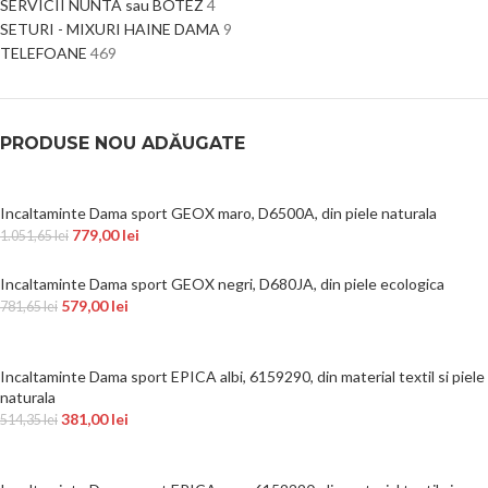
SERVICII NUNTA sau BOTEZ
4
SETURI - MIXURI HAINE DAMA
9
TELEFOANE
469
PRODUSE NOU ADĂUGATE
Incaltaminte Dama sport GEOX maro, D6500A, din piele naturala
779,00
lei
1.051,65
lei
Incaltaminte Dama sport GEOX negri, D680JA, din piele ecologica
579,00
lei
781,65
lei
Incaltaminte Dama sport EPICA albi, 6159290, din material textil si piele
naturala
381,00
lei
514,35
lei