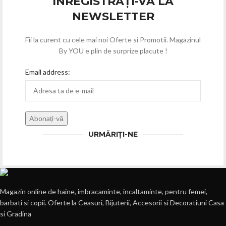
INREGISTRAȚI-VĂ LA
NEWSLETTER
Fii la curent cu cele mai noi Oferte si Promotii. Magazinul
By YOU e plin de surprize placute !
Email address:
URMĂRIȚI-NE
Magazin online de haine, imbracaminte, incaltaminte, pentru femei,
barbati si copii. Oferte la Ceasuri, Bijuterii, Accesorii si Decoratiuni Casa
si Gradina