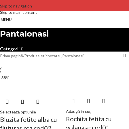
Skip to navigation
Skip to main content
MENU
Pantalonasi
Categorii
Prima pagină
Produse etichetate „Pantalonasi”
-38%
Adaugă în coș
Selectează opțiunile
Rochita fetita cu
Bluzita fetite alba cu
volanase cod01
fluturas roz cod02