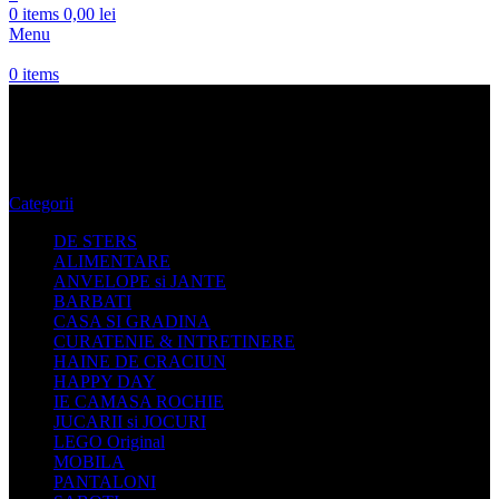
0
items
0,00
lei
Menu
0
items
oferte haine
Categorii
DE STERS
ALIMENTARE
ANVELOPE si JANTE
BARBATI
CASA SI GRADINA
CURATENIE & INTRETINERE
HAINE DE CRACIUN
HAPPY DAY
IE CAMASA ROCHIE
JUCARII si JOCURI
LEGO Original
MOBILA
PANTALONI