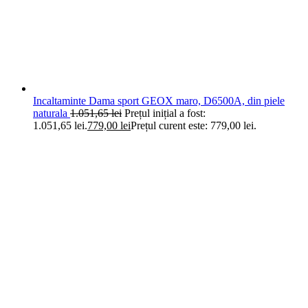
Incaltaminte Dama sport GEOX maro, D6500A, din piele
naturala
1.051,65
lei
Prețul inițial a fost:
1.051,65 lei.
779,00
lei
Prețul curent este: 779,00 lei.