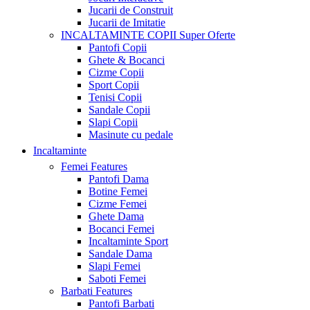
Jucarii de Construit
Jucarii de Imitatie
INCALTAMINTE COPII
Super Oferte
Pantofi Copii
Ghete & Bocanci
Cizme Copii
Sport Copii
Tenisi Copii
Sandale Copii
Slapi Copii
Masinute cu pedale
Incaltaminte
Femei
Features
Pantofi Dama
Botine Femei
Cizme Femei
Ghete Dama
Bocanci Femei
Incaltaminte Sport
Sandale Dama
Slapi Femei
Saboti Femei
Barbati
Features
Pantofi Barbati