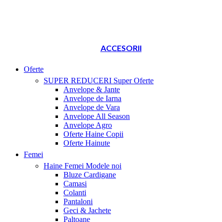
ACCESORII
Oferte
SUPER REDUCERI
Super Oferte
Anvelope & Jante
Anvelope de Iarna
Anvelope de Vara
Anvelope All Season
Anvelope Agro
Oferte Haine Copii
Oferte Hainute
Femei
Haine Femei
Modele noi
Bluze Cardigane
Camasi
Colanti
Pantaloni
Geci & Jachete
Paltoane