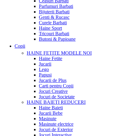
Ceasuri Barbati
Parfumuri Barbati
Bijuterii Barbati
Genti & Rucasc
Curele Barbati
Haine Sport
Tricouri Barbati
Butoni & Papioane
Copii
HAINE FETITE
MODELE NOI
Haine Fetite
Jucarii
Lego
Papusi
Jucarii de Plus
Carti pentru Copii
Jocuri Creative
Jocuri de Societate
HAINE BAIETI
REDUCERI
Haine Baieti
Jucarii Bebe
Masinute
Masinute electrice
Jocuri de Exterior
Jocuri Interactive