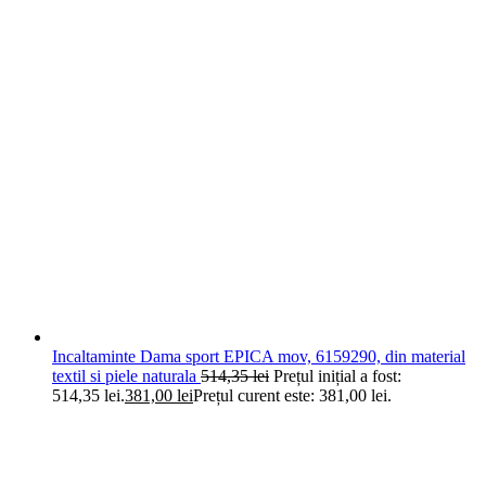
Incaltaminte Dama sport EPICA mov, 6159290, din material
textil si piele naturala
514,35
lei
Prețul inițial a fost:
514,35 lei.
381,00
lei
Prețul curent este: 381,00 lei.