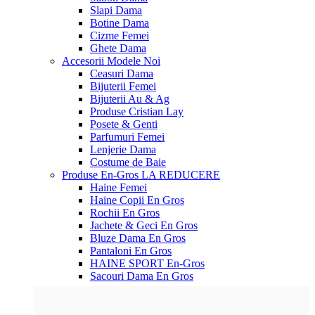
Slapi Dama
Botine Dama
Cizme Femei
Ghete Dama
Accesorii
Modele Noi
Ceasuri Dama
Bijuterii Femei
Bijuterii Au & Ag
Produse Cristian Lay
Posete & Genti
Parfumuri Femei
Lenjerie Dama
Costume de Baie
Produse En-Gros
LA REDUCERE
Haine Femei
Haine Copii En Gros
Rochii En Gros
Jachete & Geci En Gros
Bluze Dama En Gros
Pantaloni En Gros
HAINE SPORT En-Gros
Sacouri Dama En Gros