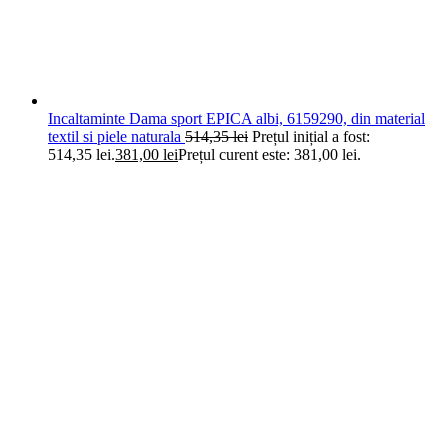
Incaltaminte Dama sport EPICA albi, 6159290, din material
textil si piele naturala
514,35
lei
Prețul inițial a fost:
514,35 lei.
381,00
lei
Prețul curent este: 381,00 lei.