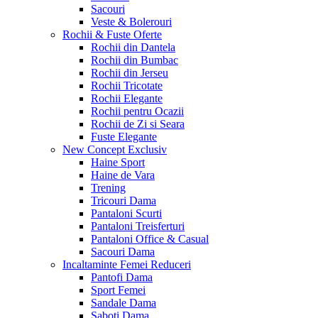
Sacouri
Veste & Bolerouri
Rochii & Fuste
Oferte
Rochii din Dantela
Rochii din Bumbac
Rochii din Jerseu
Rochii Tricotate
Rochii Elegante
Rochii pentru Ocazii
Rochii de Zi si Seara
Fuste Elegante
New Concept
Exclusiv
Haine Sport
Haine de Vara
Trening
Tricouri Dama
Pantaloni Scurti
Pantaloni Treisferturi
Pantaloni Office & Casual
Sacouri Dama
Incaltaminte Femei
Reduceri
Pantofi Dama
Sport Femei
Sandale Dama
Saboti Dama