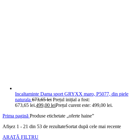
Incaltaminte Dama sport GRYXX maro, P5077, din piele
naturala
673,65
lei
Prețul inițial a fost:
673,65 lei.
499,00
lei
Prețul curent este: 499,00 lei.
Prima pagină
Produse etichetate „oferte haine”
Afișez 1 - 21 din 53 de rezultate
Sortat după cele mai recente
ARATĂ FILTRU