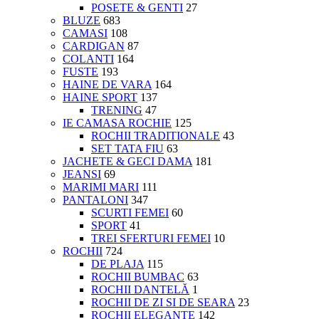
POSETE & GENTI
27
BLUZE
683
CAMASI
108
CARDIGAN
87
COLANTI
164
FUSTE
193
HAINE DE VARA
164
HAINE SPORT
137
TRENING
47
IE CAMASA ROCHIE
125
ROCHII TRADITIONALE
43
SET TATA FIU
63
JACHETE & GECI DAMA
181
JEANSI
69
MARIMI MARI
111
PANTALONI
347
SCURTI FEMEI
60
SPORT
41
TREI SFERTURI FEMEI
10
ROCHII
724
DE PLAJA
115
ROCHII BUMBAC
63
ROCHII DANTELĂ
1
ROCHII DE ZI SI DE SEARA
23
ROCHII ELEGANTE
142