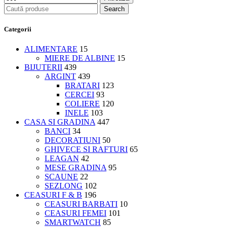
Search
Categorii
ALIMENTARE
15
MIERE DE ALBINE
15
BIJUTERII
439
ARGINT
439
BRATARI
123
CERCEI
93
COLIERE
120
INELE
103
CASA SI GRADINA
447
BANCI
34
DECORATIUNI
50
GHIVECE SI RAFTURI
65
LEAGAN
42
MESE GRADINA
95
SCAUNE
22
SEZLONG
102
CEASURI F & B
196
CEASURI BARBATI
10
CEASURI FEMEI
101
SMARTWATCH
85