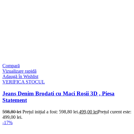
Compară
Vizualizare rapidă
Adaugă în Wishlist
VERIFICA STOCUL
Jeans Denim Brodati cu Maci Rosii 3D , Piesa
Statement
598,80
lei
Prețul inițial a fost: 598,80 lei.
499,00
lei
Prețul curent este:
499,00 lei.
-17%