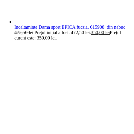
Incaltaminte Dama sport EPICA fucsia, 615908, din nabuc
472,50
lei
Prețul inițial a fost: 472,50 lei.
350,00
lei
Prețul
curent este: 350,00 lei.