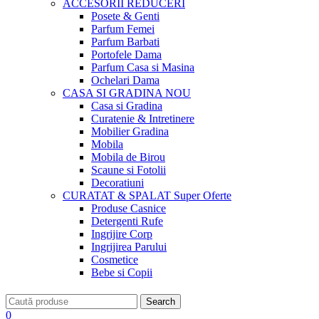
ACCESORII
REDUCERI
Posete & Genti
Parfum Femei
Parfum Barbati
Portofele Dama
Parfum Casa si Masina
Ochelari Dama
CASA SI GRADINA
NOU
Casa si Gradina
Curatenie & Intretinere
Mobilier Gradina
Mobila
Mobila de Birou
Scaune si Fotolii
Decoratiuni
CURATAT & SPALAT
Super Oferte
Produse Casnice
Detergenti Rufe
Ingrijire Corp
Ingrijirea Parului
Cosmetice
Bebe si Copii
Search
0