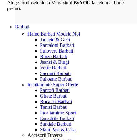
Alege produsele de la Magazinul
ByYOU
la cele mai bune
preturi.
Barbati
Haine Barbati
Modele Noi
Jachete & Geci
Pantaloni Barbati
Pulovere Barbati
Bluze Barbati
Jeansi & Blugi
Veste Barbati
Sacouri Barbati
Paltoane Barbati
Incaltaminte
Super Oferte
Pantofi Barbati
Ghete Barbati
Bocanci Barbati
Tenisi Barbati
Incaltaminte Sport
Espadrile Barbati
Sandale Barbati
Slapi Paja & Casa
Accesorii
Diverse