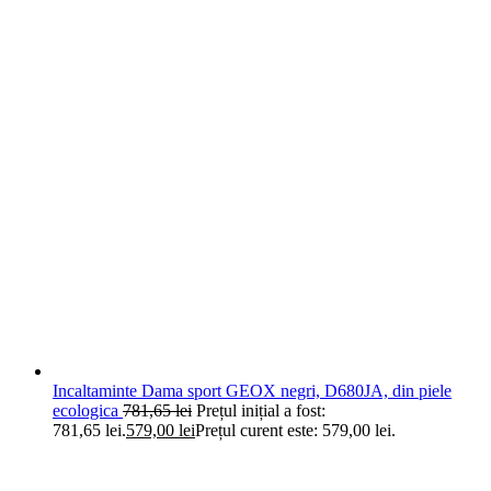
Incaltaminte Dama sport GEOX negri, D680JA, din piele
ecologica
781,65
lei
Prețul inițial a fost:
781,65 lei.
579,00
lei
Prețul curent este: 579,00 lei.