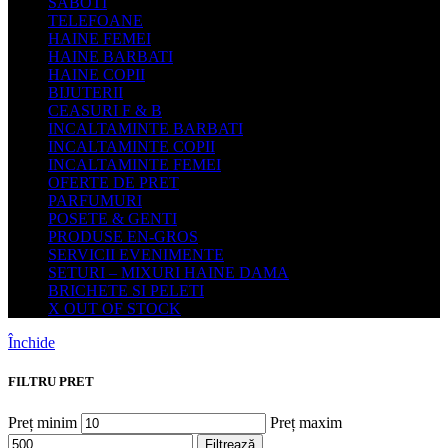
SABOTI
TELEFOANE
HAINE FEMEI
HAINE BARBATI
HAINE COPII
BIJUTERII
CEASURI F & B
INCALTAMINTE BARBATI
INCALTAMINTE COPII
INCALTAMINTE FEMEI
OFERTE DE PRET
PARFUMURI
POSETE & GENTI
PRODUSE EN-GROS
SERVICII EVENIMENTE
SETURI – MIXURI HAINE DAMA
BRICHETE SI PELETI
X OUT OF STOCK
Închide
FILTRU PRET
Preț minim
Preț maxim
Filtrează