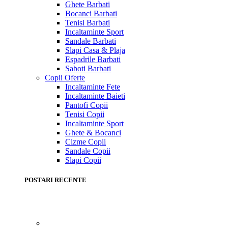
Ghete Barbati
Bocanci Barbati
Tenisi Barbati
Incaltaminte Sport
Sandale Barbati
Slapi Casa & Plaja
Espadrile Barbati
Saboti Barbati
Copii
Oferte
Incaltaminte Fete
Incaltaminte Baieti
Pantofi Copii
Tenisi Copii
Incaltaminte Sport
Ghete & Bocanci
Cizme Copii
Sandale Copii
Slapi Copii
POSTARI RECENTE