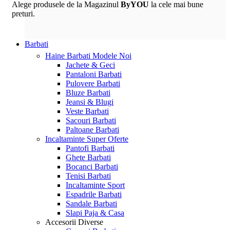
Alege produsele de la Magazinul
ByYOU
la cele mai bune
preturi.
Barbati
Haine Barbati
Modele Noi
Jachete & Geci
Pantaloni Barbati
Pulovere Barbati
Bluze Barbati
Jeansi & Blugi
Veste Barbati
Sacouri Barbati
Paltoane Barbati
Incaltaminte
Super Oferte
Pantofi Barbati
Ghete Barbati
Bocanci Barbati
Tenisi Barbati
Incaltaminte Sport
Espadrile Barbati
Sandale Barbati
Slapi Paja & Casa
Accesorii
Diverse