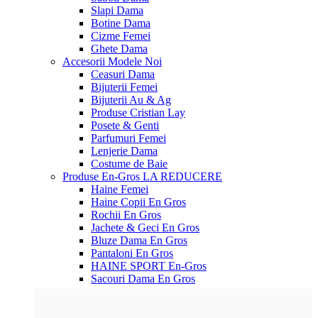
Slapi Dama
Botine Dama
Cizme Femei
Ghete Dama
Accesorii
Modele Noi
Ceasuri Dama
Bijuterii Femei
Bijuterii Au & Ag
Produse Cristian Lay
Posete & Genti
Parfumuri Femei
Lenjerie Dama
Costume de Baie
Produse En-Gros
LA REDUCERE
Haine Femei
Haine Copii En Gros
Rochii En Gros
Jachete & Geci En Gros
Bluze Dama En Gros
Pantaloni En Gros
HAINE SPORT En-Gros
Sacouri Dama En Gros