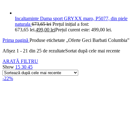
Incaltaminte Dama sport GRYXX maro, P5077, din piele
naturala
673,65
lei
Prețul inițial a fost:
673,65 lei.
499,00
lei
Prețul curent este: 499,00 lei.
Prima pagină
Produse etichetate „Oferte Geci Barbati Columbia”
Afișez 1 - 21 din 25 de rezultate
Sortat după cele mai recente
ARATĂ FILTRU
Show
15
30
45
-22%