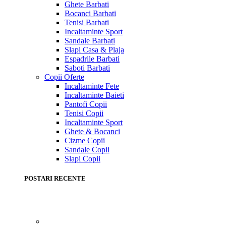
Ghete Barbati
Bocanci Barbati
Tenisi Barbati
Incaltaminte Sport
Sandale Barbati
Slapi Casa & Plaja
Espadrile Barbati
Saboti Barbati
Copii
Oferte
Incaltaminte Fete
Incaltaminte Baieti
Pantofi Copii
Tenisi Copii
Incaltaminte Sport
Ghete & Bocanci
Cizme Copii
Sandale Copii
Slapi Copii
POSTARI RECENTE