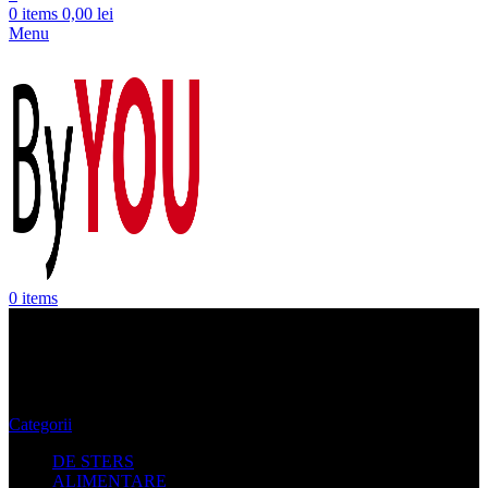
0
items
0,00
lei
Menu
0
items
Oferte Geci Barbati Columbia
Categorii
DE STERS
ALIMENTARE