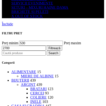
SERVICII EVENIMENTE
SETURI – MIXURI HAINE DAMA
BRICHETE SI PELETI
X OUT OF STOCK
Închide
FILTRU PRET
Preț minim
Preț maxim
Filtrează
Search
Categorii
ALIMENTARE
15
MIERE DE ALBINE
15
BIJUTERII
439
ARGINT
439
BRATARI
123
CERCEI
93
COLIERE
120
INELE
103
CASA SI GRADINA
447