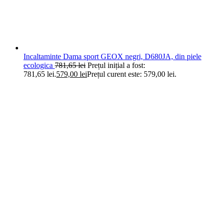
Incaltaminte Dama sport GEOX negri, D680JA, din piele
ecologica
781,65
lei
Prețul inițial a fost:
781,65 lei.
579,00
lei
Prețul curent este: 579,00 lei.