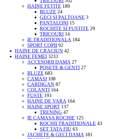
TRICOURI
102
HAINE FETITE
189
BLUZE
24
GECI SI PALTOANE
3
PANTALONI
15
ROCHITE SI FUSTITE
29
TRICOURI
14
IE TRADITIONALA
184
SPORT COPII
92
HAINE DE CRACIUN
42
HAINE FEMEI
3233
ACCESORII DAMA
27
POSETE & GENTI
27
BLUZE
683
CAMASI
108
CARDIGAN
87
COLANTI
164
FUSTE
193
HAINE DE VARA
164
HAINE SPORT
137
TRENING
47
IE CAMASA ROCHIE
125
ROCHII TRADITIONALE
43
SET TATA FIU
63
JACHETE & GECI DAMA
181