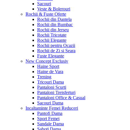
Sacouri
Veste & Bolerouri
Rochii & Fuste
Oferte
Rochii din Dantela
Rochii din Bumbac
Rochii din Jerseu
Rochii Tricotate
Rochii Elegante
Rochii pentru Ocazii
Rochii de Zi si Seara
Fuste Elegante
New Concept
Exclusiv
Haine Sport
Haine de Vara
Trening
Tricouri Dama
Pantaloni Scurti
Pantaloni Treisferturi
Pantaloni Office & Casual
Sacouri Dama
Incaltaminte Femei
Reduceri
Pantofi Dama
Sport Femei
Sandale Dama
Saboti Dama