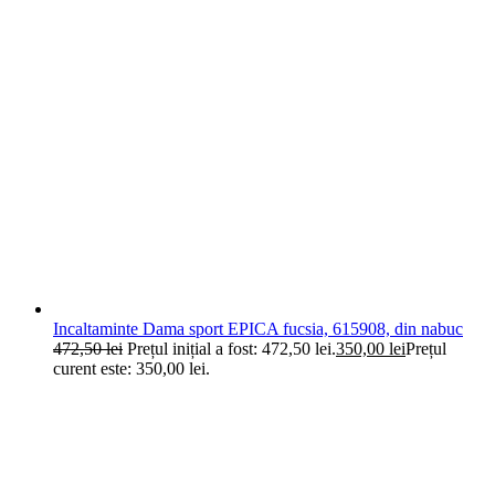
Incaltaminte Dama sport EPICA fucsia, 615908, din nabuc
472,50
lei
Prețul inițial a fost: 472,50 lei.
350,00
lei
Prețul
curent este: 350,00 lei.