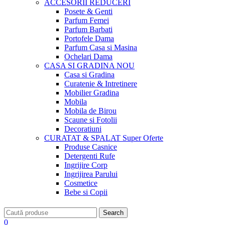
ACCESORII
REDUCERI
Posete & Genti
Parfum Femei
Parfum Barbati
Portofele Dama
Parfum Casa si Masina
Ochelari Dama
CASA SI GRADINA
NOU
Casa si Gradina
Curatenie & Intretinere
Mobilier Gradina
Mobila
Mobila de Birou
Scaune si Fotolii
Decoratiuni
CURATAT & SPALAT
Super Oferte
Produse Casnice
Detergenti Rufe
Ingrijire Corp
Ingrijirea Parului
Cosmetice
Bebe si Copii
Search
0