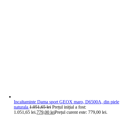
Incaltaminte Dama sport GEOX maro, D6500A, din piele
naturala
1.051,65
lei
Prețul inițial a fost:
1.051,65 lei.
779,00
lei
Prețul curent este: 779,00 lei.