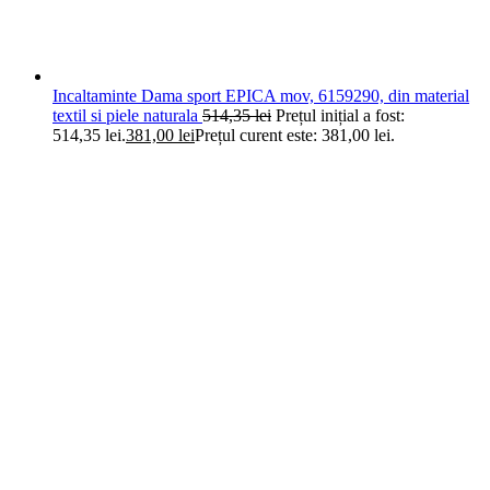
Incaltaminte Dama sport EPICA mov, 6159290, din material
textil si piele naturala
514,35
lei
Prețul inițial a fost:
514,35 lei.
381,00
lei
Prețul curent este: 381,00 lei.