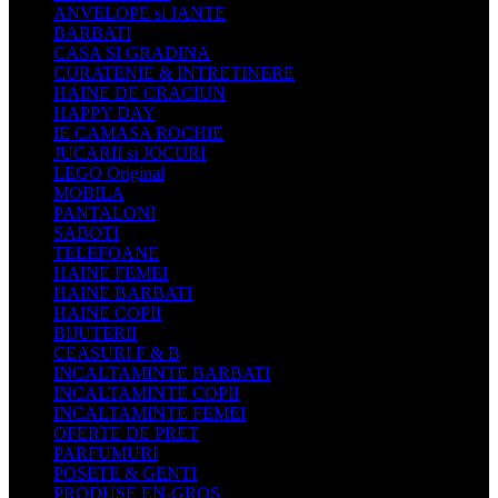
ANVELOPE si JANTE
BARBATI
CASA SI GRADINA
CURATENIE & INTRETINERE
HAINE DE CRACIUN
HAPPY DAY
IE CAMASA ROCHIE
JUCARII si JOCURI
LEGO Original
MOBILA
PANTALONI
SABOTI
TELEFOANE
HAINE FEMEI
HAINE BARBATI
HAINE COPII
BIJUTERII
CEASURI F & B
INCALTAMINTE BARBATI
INCALTAMINTE COPII
INCALTAMINTE FEMEI
OFERTE DE PRET
PARFUMURI
POSETE & GENTI
PRODUSE EN-GROS