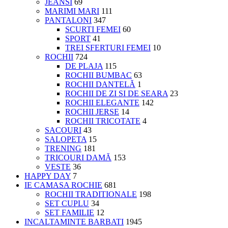
JEANSI
69
MARIMI MARI
111
PANTALONI
347
SCURTI FEMEI
60
SPORT
41
TREI SFERTURI FEMEI
10
ROCHII
724
DE PLAJA
115
ROCHII BUMBAC
63
ROCHII DANTELĂ
1
ROCHII DE ZI SI DE SEARA
23
ROCHII ELEGANTE
142
ROCHII JERSE
14
ROCHII TRICOTATE
4
SACOURI
43
SALOPETA
15
TRENING
181
TRICOURI DAMĂ
153
VESTE
36
HAPPY DAY
7
IE CAMASA ROCHIE
681
ROCHII TRADITIONALE
198
SET CUPLU
34
SET FAMILIE
12
INCALTAMINTE BARBATI
1945