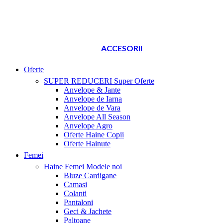
ACCESORII
Oferte
SUPER REDUCERI
Super Oferte
Anvelope & Jante
Anvelope de Iarna
Anvelope de Vara
Anvelope All Season
Anvelope Agro
Oferte Haine Copii
Oferte Hainute
Femei
Haine Femei
Modele noi
Bluze Cardigane
Camasi
Colanti
Pantaloni
Geci & Jachete
Paltoane