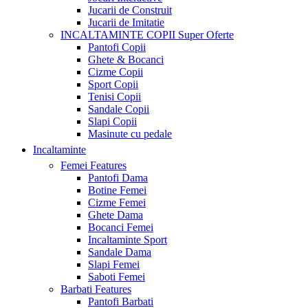
Jucarii de Construit
Jucarii de Imitatie
INCALTAMINTE COPII
Super Oferte
Pantofi Copii
Ghete & Bocanci
Cizme Copii
Sport Copii
Tenisi Copii
Sandale Copii
Slapi Copii
Masinute cu pedale
Incaltaminte
Femei
Features
Pantofi Dama
Botine Femei
Cizme Femei
Ghete Dama
Bocanci Femei
Incaltaminte Sport
Sandale Dama
Slapi Femei
Saboti Femei
Barbati
Features
Pantofi Barbati