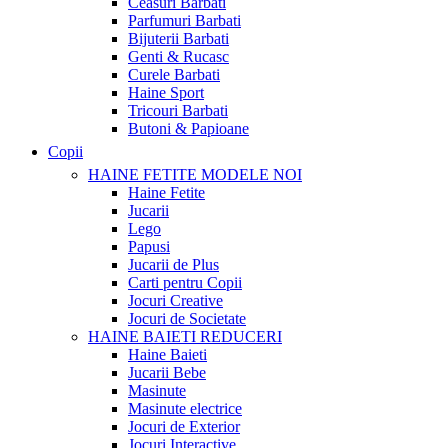
Ceasuri Barbati
Parfumuri Barbati
Bijuterii Barbati
Genti & Rucasc
Curele Barbati
Haine Sport
Tricouri Barbati
Butoni & Papioane
Copii
HAINE FETITE
MODELE NOI
Haine Fetite
Jucarii
Lego
Papusi
Jucarii de Plus
Carti pentru Copii
Jocuri Creative
Jocuri de Societate
HAINE BAIETI
REDUCERI
Haine Baieti
Jucarii Bebe
Masinute
Masinute electrice
Jocuri de Exterior
Jocuri Interactive