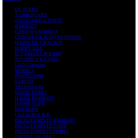
DE STERS
ALIMENTARE
ANVELOPE si JANTE
BARBATI
CASA SI GRADINA
CURATENIE & INTRETINERE
HAINE DE CRACIUN
HAPPY DAY
IE CAMASA ROCHIE
JUCARII si JOCURI
LEGO Original
MOBILA
PANTALONI
SABOTI
TELEFOANE
HAINE FEMEI
HAINE BARBATI
HAINE COPII
BIJUTERII
CEASURI F & B
INCALTAMINTE BARBATI
INCALTAMINTE COPII
INCALTAMINTE FEMEI
OFERTE DE PRET