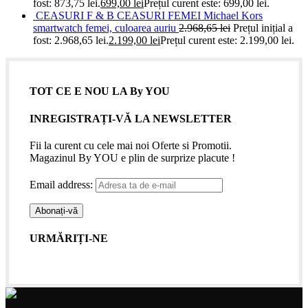
fost: 873,75 lei.
699,00
lei
Prețul curent este: 699,00 lei.
CEASURI F & B CEASURI FEMEI Michael Kors
smartwatch femei, culoarea auriu
2.968,65
lei
Prețul inițial a
fost: 2.968,65 lei.
2.199,00
lei
Prețul curent este: 2.199,00 lei.
TOT CE E NOU LA By YOU
INREGISTRAȚI-VĂ LA NEWSLETTER
Fii la curent cu cele mai noi Oferte si Promotii.
Magazinul By YOU e plin de surprize placute !
Email address:
URMĂRIȚI-NE