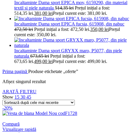
Incaltaminte Dama sport EPICA mov, 6159290, din material
textil si piele naturala
514,35
lei
Prețul inițial a fost:
514,35 lei.
381,00
lei
Prețul curent este: 381,00 lei.
Incaltaminte Dama sport EPICA fucsia, 615908, din nabuc
472,50
lei
Prețul inițial a fost: 472,50 lei.
350,00
lei
Prețul
curent este: 350,00 lei.
Incaltaminte Dama sport GRYXX maro, P5077, din piele
naturala
673,65
lei
Prețul inițial a fost:
673,65 lei.
499,00
lei
Prețul curent este: 499,00 lei.
Prima pagină
Produse etichetate „oferte”
Afișez singurul rezultat
ARATĂ FILTRU
Show
15
30
45
-20%
Compară
Vizualizare rapidă