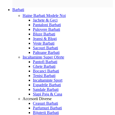
Barbati
Haine Barbati
Modele Noi
Jachete & Geci
Pantaloni Barbati
Pulovere Barbati
Bluze Barbati
Jeansi & Blugi
Veste Barbati
Sacouri Barbati
Paltoane Barbati
Incaltaminte
Super Oferte
Pantofi Barbati
Ghete Barbati
Bocanci Barbati
Tenisi Barbati
Incaltaminte Sport
Espadrile Barbati
Sandale Barbati
Slapi Paja & Casa
Accesorii
Diverse
Ceasuri Barbati
Parfumuri Barbati
Bijuterii Barbati