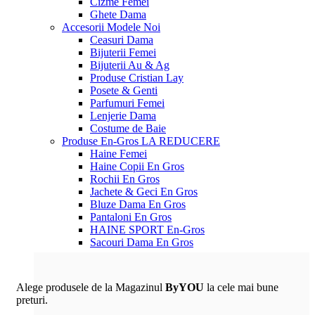
Cizme Femei
Ghete Dama
Accesorii
Modele Noi
Ceasuri Dama
Bijuterii Femei
Bijuterii Au & Ag
Produse Cristian Lay
Posete & Genti
Parfumuri Femei
Lenjerie Dama
Costume de Baie
Produse En-Gros
LA REDUCERE
Haine Femei
Haine Copii En Gros
Rochii En Gros
Jachete & Geci En Gros
Bluze Dama En Gros
Pantaloni En Gros
HAINE SPORT En-Gros
Sacouri Dama En Gros
Alege produsele de la Magazinul
ByYOU
la cele mai bune
preturi.