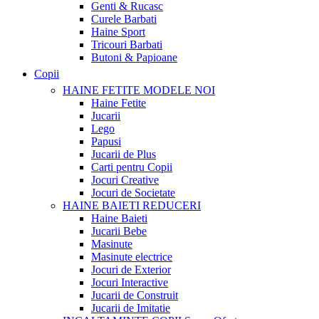
Genti & Rucasc
Curele Barbati
Haine Sport
Tricouri Barbati
Butoni & Papioane
Copii
HAINE FETITE
MODELE NOI
Haine Fetite
Jucarii
Lego
Papusi
Jucarii de Plus
Carti pentru Copii
Jocuri Creative
Jocuri de Societate
HAINE BAIETI
REDUCERI
Haine Baieti
Jucarii Bebe
Masinute
Masinute electrice
Jocuri de Exterior
Jocuri Interactive
Jucarii de Construit
Jucarii de Imitatie