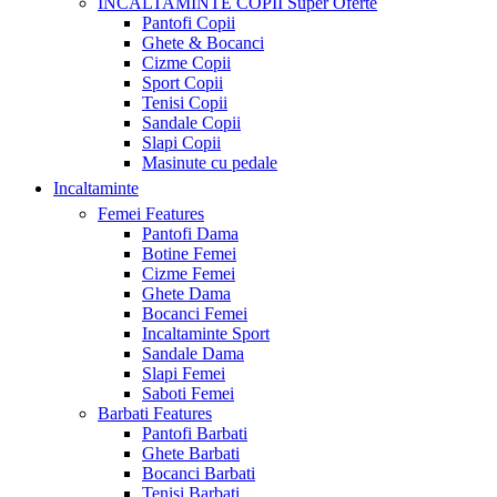
INCALTAMINTE COPII
Super Oferte
Pantofi Copii
Ghete & Bocanci
Cizme Copii
Sport Copii
Tenisi Copii
Sandale Copii
Slapi Copii
Masinute cu pedale
Incaltaminte
Femei
Features
Pantofi Dama
Botine Femei
Cizme Femei
Ghete Dama
Bocanci Femei
Incaltaminte Sport
Sandale Dama
Slapi Femei
Saboti Femei
Barbati
Features
Pantofi Barbati
Ghete Barbati
Bocanci Barbati
Tenisi Barbati