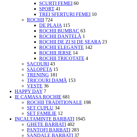
SCURTI FEMEI
60
SPORT
41
TREI SFERTURI FEMEI
10
ROCHII
724
DE PLAJA
115
ROCHII BUMBAC
63
ROCHII DANTELĂ
1
ROCHII DE ZI SI DE SEARA
23
ROCHII ELEGANTE
142
ROCHII JERSE
14
ROCHII TRICOTATE
4
SACOURI
43
SALOPETA
15
TRENING
181
TRICOURI DAMĂ
153
VESTE
36
HAPPY DAY
7
IE CAMASA ROCHIE
681
ROCHII TRADITIONALE
198
SET CUPLU
34
SET FAMILIE
12
INCALTAMINTE BARBATI
1945
GHETE BARBATI
402
PANTOFI BARBATI
283
SANDALE BARBATI
37