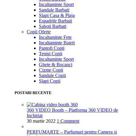
Incaltaminte Sport
Sandale Barbati
Slapi Casa & Plaja
Espadrile Barbati
Saboti Barbati
Copii
Oferte
Incaltaminte Fete
Incaltaminte Baieti
Pantofi Copii
Tenisi Copii
Incaltaminte Sport
Ghete & Bocanci
Cizme Copii
Sandale Copii
Slapi Copii
POSTARI RECENTE
360 VIDEO Booth – Platforma 360 VIDEO de
Inchiriat
30 martie 2022
1 Comment
PERFUMARTE – Parfumuri pentru Camera si