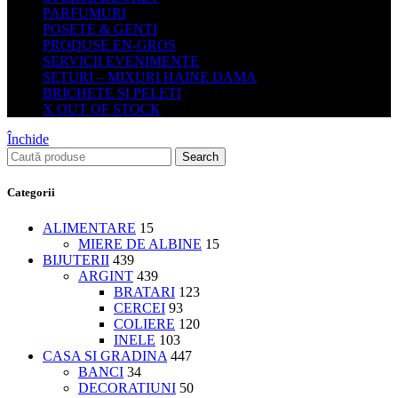
PARFUMURI
POSETE & GENTI
PRODUSE EN-GROS
SERVICII EVENIMENTE
SETURI – MIXURI HAINE DAMA
BRICHETE SI PELETI
X OUT OF STOCK
Închide
Search
Categorii
ALIMENTARE
15
MIERE DE ALBINE
15
BIJUTERII
439
ARGINT
439
BRATARI
123
CERCEI
93
COLIERE
120
INELE
103
CASA SI GRADINA
447
BANCI
34
DECORATIUNI
50