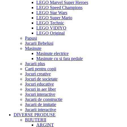
LEGO Marvel Super Heroes
LEGO Speed Champions
LEGO Star Wars
LEGO Super Mario
LEGO Technic
LEGO VIDIYO
LEGO Original
Papusi
Jucarii Bebelusi
Masinute
Masinute electrice
Masinute cu si fara pedale
Jucarii plus
Carti pentru copii
Jocuri creative
Jocuri de societate
Jocuri educative
Jocuri in aer liber
Jocuri interactive
Jucarii de constructie
Jucarii de imitatie
Jucarii interactive
DIVERSE PRODUSE
BIJUTERII
ARGINT