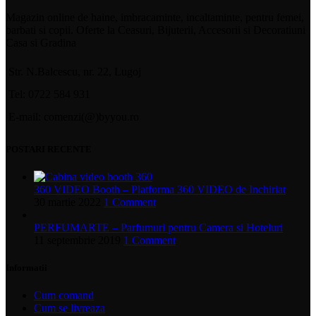
Magazin online de haine, imbracaminte, incaltaminte, pentru femei,
barbati si copii. Oferte la Ceasuri, Bijuterii, Accesorii si Decoratiuni
Casa si Gradina
Str. N.Balcescu, nr. 22, Lugoj
Tel: 0722 584 931
E-mail: comenzi(@)byyou.ro
POSTARI RECENTE
360 VIDEO Booth – Platforma 360 VIDEO de Inchiriat
30 martie 2022
1 Comment
PERFUMARTE – Parfumuri pentru Camera si Hoteluri
11 septembrie 2019
1 Comment
Informatii
Cum comand
Cum se livreaza