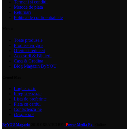
Termeni si conditii
Metode de plata
Returnari
Politica de confidentialitate
Meniu
Toate produsele
Produse en-gros
Oferte si reduceri
Accesorii & Bijuterii
Casa & Gradina
Blog Magazin ByYOU
Contul Meu
Logheaza-te
Inregistreaza-te
Lista de preferinte
Plata cu cardul
Contacteaza-ne
Despre noi
ByYOU Magazin
2019 CREATED BY
ower Media Fx -
Online
- P