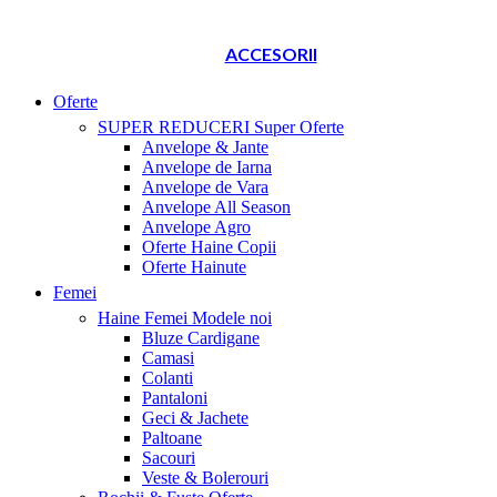
ACCESORII
Oferte
SUPER REDUCERI
Super Oferte
Anvelope & Jante
Anvelope de Iarna
Anvelope de Vara
Anvelope All Season
Anvelope Agro
Oferte Haine Copii
Oferte Hainute
Femei
Haine Femei
Modele noi
Bluze Cardigane
Camasi
Colanti
Pantaloni
Geci & Jachete
Paltoane
Sacouri
Veste & Bolerouri