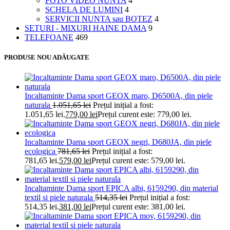
FOTO VIDEO NUNTA
4
SCHELA DE LUMINI
4
SERVICII NUNTA sau BOTEZ
4
SETURI - MIXURI HAINE DAMA
9
TELEFOANE
469
PRODUSE NOU ADĂUGATE
Incaltaminte Dama sport GEOX maro, D6500A, din piele
naturala
1.051,65
lei
Prețul inițial a fost:
1.051,65 lei.
779,00
lei
Prețul curent este: 779,00 lei.
Incaltaminte Dama sport GEOX negri, D680JA, din piele
ecologica
781,65
lei
Prețul inițial a fost:
781,65 lei.
579,00
lei
Prețul curent este: 579,00 lei.
Incaltaminte Dama sport EPICA albi, 6159290, din material
textil si piele naturala
514,35
lei
Prețul inițial a fost:
514,35 lei.
381,00
lei
Prețul curent este: 381,00 lei.