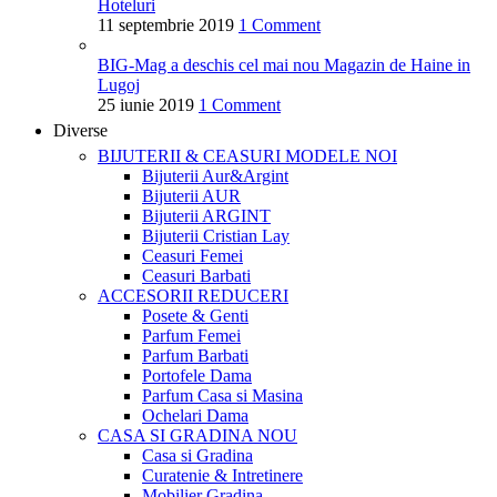
Hoteluri
11 septembrie 2019
1 Comment
BIG-Mag a deschis cel mai nou Magazin de Haine in
Lugoj
25 iunie 2019
1 Comment
Diverse
BIJUTERII & CEASURI
MODELE NOI
Bijuterii Aur&Argint
Bijuterii AUR
Bijuterii ARGINT
Bijuterii Cristian Lay
Ceasuri Femei
Ceasuri Barbati
ACCESORII
REDUCERI
Posete & Genti
Parfum Femei
Parfum Barbati
Portofele Dama
Parfum Casa si Masina
Ochelari Dama
CASA SI GRADINA
NOU
Casa si Gradina
Curatenie & Intretinere
Mobilier Gradina