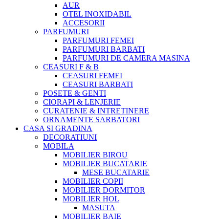
AUR
OTEL INOXIDABIL
ACCESORII
PARFUMURI
PARFUMURI FEMEI
PARFUMURI BARBATI
PARFUMURI DE CAMERA MASINA
CEASURI F & B
CEASURI FEMEI
CEASURI BARBATI
POSETE & GENTI
CIORAPI & LENJERIE
CURATENIE & INTRETINERE
ORNAMENTE SARBATORI
CASA SI GRADINA
DECORATIUNI
MOBILA
MOBILIER BIROU
MOBILIER BUCATARIE
MESE BUCATARIE
MOBILIER COPII
MOBILIER DORMITOR
MOBILIER HOL
MASUTA
MOBILIER BAIE