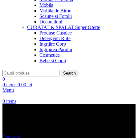
Mobila
Mobila de Birou
Scaune si Fotolii
Decoratiuni
CURATAT & SPALAT
Super Oferte
Produse Casnice
Detergenti Rufe
Ingrijire Corp
Ingrijirea Parului
Cosmetice
Bebe si Copii
Search
0
0
items
0,00
lei
Menu
0
items
oferte
Categorii