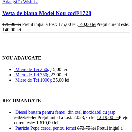
Adaugă în Wishlist
Vesta de blana Model Nou codF1728
175,00
lei
Prețul inițial a fost: 175,00 lei.
140,00
lei
Prețul curent este:
140,00 lei.
NOU ADAUGATE
Miere de Tei 250g
15,00
lei
Miere de Tei 350g
23,00
lei
Miere de Tei 1000g
35,00
lei
RECOMANDATE
Diesel bratara pentru femei, din otel inoxidabil cu jasp
2.023,75
lei
Prețul inițial a fost: 2.023,75 lei.
1.619,00
lei
Prețul
curent este: 1.619,00 lei.
Patrizia Pepe cercei pentru femei
873,75
lei
Prețul inițial a