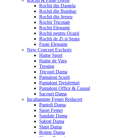
Rochii & Fuste
Oferte
Rochii din Dantela
Rochii din Bumbac
Rochii din Jerseu
Rochii Tricotate
Rochii Elegante
Rochii pentru Ocazii
Rochii de Zi si Seara
Fuste Elegante
New Concept
Exclusiv
Haine Sport
Haine de Vara
Trening
Tricouri Dama
Pantaloni Scurti
Pantaloni Treisferturi
Pantaloni Office & Casual
Sacouri Dama
Incaltaminte Femei
Reduceri
Pantofi Dama
Sport Femei
Sandale Dama
Saboti Dama
Slapi Dama
Botine Dama