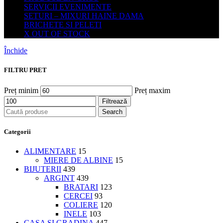
SERVICII EVENIMENTE
SETURI – MIXURI HAINE DAMA
BRICHETE SI PELETI
X OUT OF STOCK
Închide
FILTRU PRET
Preț minim
Preț maxim
Filtrează
Search
Categorii
ALIMENTARE
15
MIERE DE ALBINE
15
BIJUTERII
439
ARGINT
439
BRATARI
123
CERCEI
93
COLIERE
120
INELE
103
CASA SI GRADINA
447