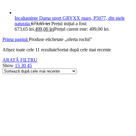
Incaltaminte Dama sport GRYXX maro, P5077, din piele
naturala
673,65
lei
Prețul inițial a fost:
673,65 lei.
499,00
lei
Prețul curent este: 499,00 lei.
Prima pagină
Produse etichetate „oferta rochii”
Afișez toate cele 11 rezultate
Sortat după cele mai recente
ARATĂ FILTRU
Show
15
30
45