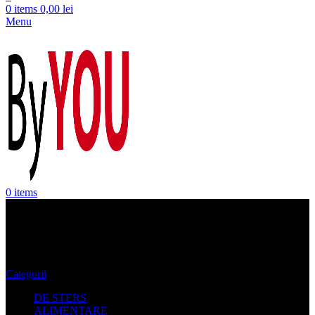
0
items
0,00
lei
Menu
0
items
oferta rochii
Categorii
DE STERS
ALIMENTARE