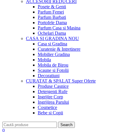
ACCESORII
REDUCERI
Posete & Genti
Parfum Femei
Parfum Barbati
Portofele Dama
Parfum Casa si Masina
Ochelari Dama
CASA SI GRADINA
NOU
Casa si Gradina
Curatenie & Intretinere
Mobilier Gradina
Mobila
Mobila de Birou
Scaune si Fotolii
Decoratiuni
CURATAT & SPALAT
Super Oferte
Produse Casnice
Detergenti Rufe
Ingrijire Corp
Ingrijirea Parului
Cosmetice
Bebe si Copii
Search
0