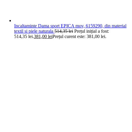
Incaltaminte Dama sport EPICA mov, 6159290, din material
textil si piele naturala
514,35
lei
Prețul inițial a fost:
514,35 lei.
381,00
lei
Prețul curent este: 381,00 lei.