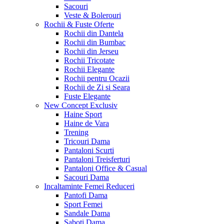
Sacouri
Veste & Bolerouri
Rochii & Fuste
Oferte
Rochii din Dantela
Rochii din Bumbac
Rochii din Jerseu
Rochii Tricotate
Rochii Elegante
Rochii pentru Ocazii
Rochii de Zi si Seara
Fuste Elegante
New Concept
Exclusiv
Haine Sport
Haine de Vara
Trening
Tricouri Dama
Pantaloni Scurti
Pantaloni Treisferturi
Pantaloni Office & Casual
Sacouri Dama
Incaltaminte Femei
Reduceri
Pantofi Dama
Sport Femei
Sandale Dama
Saboti Dama