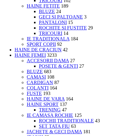
TRICOURI
102
HAINE FETITE
189
BLUZE
24
GECI SI PALTOANE
3
PANTALONI
15
ROCHITE SI FUSTITE
29
TRICOURI
14
IE TRADITIONALA
184
SPORT COPII
92
HAINE DE CRACIUN
42
HAINE FEMEI
3233
ACCESORII DAMA
27
POSETE & GENTI
27
BLUZE
683
CAMASI
108
CARDIGAN
87
COLANTI
164
FUSTE
193
HAINE DE VARA
164
HAINE SPORT
137
TRENING
47
IE CAMASA ROCHIE
125
ROCHII TRADITIONALE
43
SET TATA FIU
63
JACHETE & GECI DAMA
181