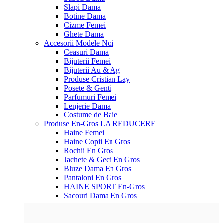
Slapi Dama
Botine Dama
Cizme Femei
Ghete Dama
Accesorii
Modele Noi
Ceasuri Dama
Bijuterii Femei
Bijuterii Au & Ag
Produse Cristian Lay
Posete & Genti
Parfumuri Femei
Lenjerie Dama
Costume de Baie
Produse En-Gros
LA REDUCERE
Haine Femei
Haine Copii En Gros
Rochii En Gros
Jachete & Geci En Gros
Bluze Dama En Gros
Pantaloni En Gros
HAINE SPORT En-Gros
Sacouri Dama En Gros