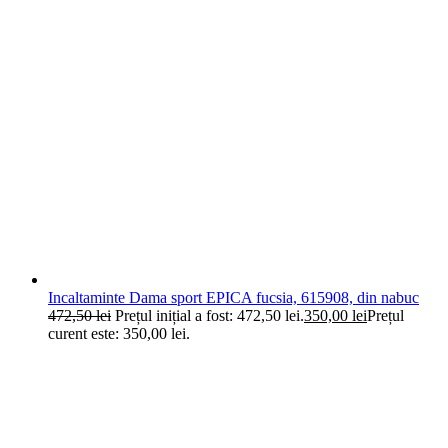
Incaltaminte Dama sport EPICA fucsia, 615908, din nabuc
472,50
lei
Prețul inițial a fost: 472,50 lei.
350,00
lei
Prețul
curent este: 350,00 lei.