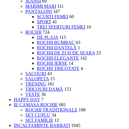
JEANSI
69
MARIMI MARI
111
PANTALONI
347
SCURTI FEMEI
60
SPORT
41
TREI SFERTURI FEMEI
10
ROCHII
724
DE PLAJA
115
ROCHII BUMBAC
63
ROCHII DANTELĂ
1
ROCHII DE ZI SI DE SEARA
23
ROCHII ELEGANTE
142
ROCHII JERSE
14
ROCHII TRICOTATE
4
SACOURI
43
SALOPETA
15
TRENING
181
TRICOURI DAMĂ
153
VESTE
36
HAPPY DAY
7
IE CAMASA ROCHIE
681
ROCHII TRADITIONALE
198
SET CUPLU
34
SET FAMILIE
12
INCALTAMINTE BARBATI
1945