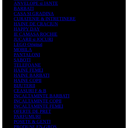
ANVELOPE si JANTE
BARBATI
CASA SI GRADINA
CURATENIE & INTRETINERE
HAINE DE CRACIUN
HAPPY DAY
IE CAMASA ROCHIE
JUCARII si JOCURI
LEGO Original
MOBILA
PANTALONI
SABOTI
TELEFOANE
HAINE FEMEI
HAINE BARBATI
HAINE COPII
BIJUTERII
CEASURI F & B
INCALTAMINTE BARBATI
INCALTAMINTE COPII
INCALTAMINTE FEMEI
OFERTE DE PRET
PARFUMURI
POSETE & GENTI
PRODUSE EN-GROS