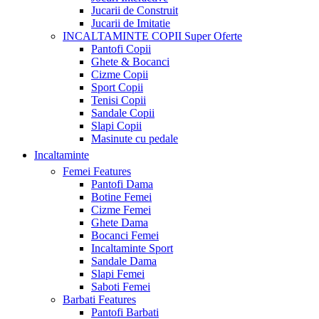
Jucarii de Construit
Jucarii de Imitatie
INCALTAMINTE COPII
Super Oferte
Pantofi Copii
Ghete & Bocanci
Cizme Copii
Sport Copii
Tenisi Copii
Sandale Copii
Slapi Copii
Masinute cu pedale
Incaltaminte
Femei
Features
Pantofi Dama
Botine Femei
Cizme Femei
Ghete Dama
Bocanci Femei
Incaltaminte Sport
Sandale Dama
Slapi Femei
Saboti Femei
Barbati
Features
Pantofi Barbati