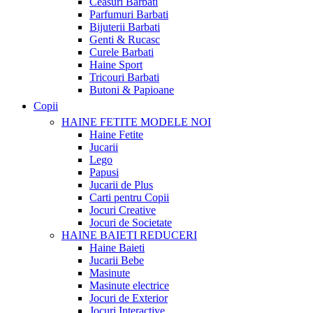
Ceasuri Barbati
Parfumuri Barbati
Bijuterii Barbati
Genti & Rucasc
Curele Barbati
Haine Sport
Tricouri Barbati
Butoni & Papioane
Copii
HAINE FETITE
MODELE NOI
Haine Fetite
Jucarii
Lego
Papusi
Jucarii de Plus
Carti pentru Copii
Jocuri Creative
Jocuri de Societate
HAINE BAIETI
REDUCERI
Haine Baieti
Jucarii Bebe
Masinute
Masinute electrice
Jocuri de Exterior
Jocuri Interactive