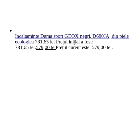
Incaltaminte Dama sport GEOX negri, D680JA, din piele
ecologica
781,65
lei
Prețul inițial a fost:
781,65 lei.
579,00
lei
Prețul curent este: 579,00 lei.