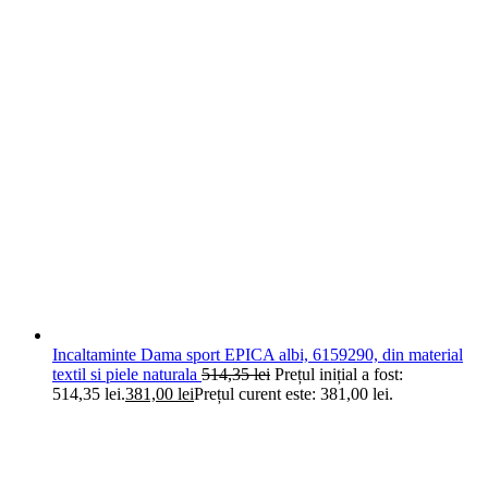
Incaltaminte Dama sport EPICA albi, 6159290, din material
textil si piele naturala
514,35
lei
Prețul inițial a fost:
514,35 lei.
381,00
lei
Prețul curent este: 381,00 lei.