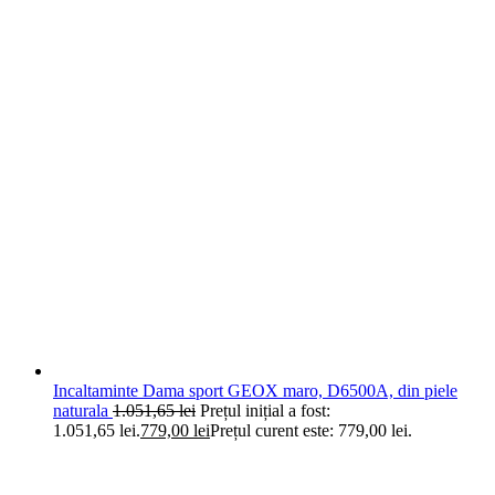
Incaltaminte Dama sport GEOX maro, D6500A, din piele
naturala
1.051,65
lei
Prețul inițial a fost:
1.051,65 lei.
779,00
lei
Prețul curent este: 779,00 lei.