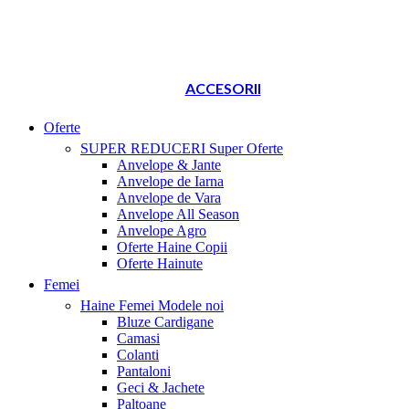
ACCESORII
Oferte
SUPER REDUCERI
Super Oferte
Anvelope & Jante
Anvelope de Iarna
Anvelope de Vara
Anvelope All Season
Anvelope Agro
Oferte Haine Copii
Oferte Hainute
Femei
Haine Femei
Modele noi
Bluze Cardigane
Camasi
Colanti
Pantaloni
Geci & Jachete
Paltoane