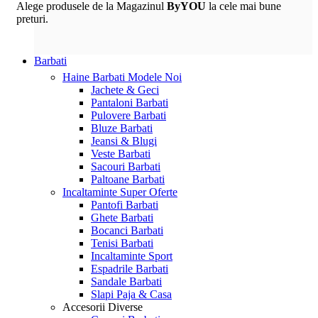
Alege produsele de la Magazinul
ByYOU
la cele mai bune
preturi.
Barbati
Haine Barbati
Modele Noi
Jachete & Geci
Pantaloni Barbati
Pulovere Barbati
Bluze Barbati
Jeansi & Blugi
Veste Barbati
Sacouri Barbati
Paltoane Barbati
Incaltaminte
Super Oferte
Pantofi Barbati
Ghete Barbati
Bocanci Barbati
Tenisi Barbati
Incaltaminte Sport
Espadrile Barbati
Sandale Barbati
Slapi Paja & Casa
Accesorii
Diverse