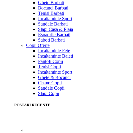
Ghete Barbati
Bocanci Barbati
Tenisi Barbati
Incaltaminte Sport
Sandale Barbati
Slapi Casa & Plaja
Espadrile Barbati
Saboti Barbati
Copii
Oferte
Incaltaminte Fete
Incaltaminte Baieti
Pantofi Copii
Tenisi Copii
Incaltaminte Sport
Ghete & Bocanci
Cizme Copii
Sandale Copii
Slapi Copii
POSTARI RECENTE