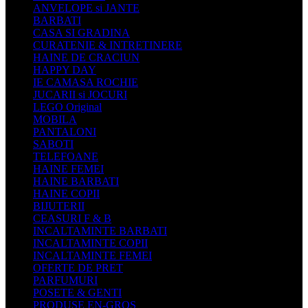
ANVELOPE si JANTE
BARBATI
CASA SI GRADINA
CURATENIE & INTRETINERE
HAINE DE CRACIUN
HAPPY DAY
IE CAMASA ROCHIE
JUCARII si JOCURI
LEGO Original
MOBILA
PANTALONI
SABOTI
TELEFOANE
HAINE FEMEI
HAINE BARBATI
HAINE COPII
BIJUTERII
CEASURI F & B
INCALTAMINTE BARBATI
INCALTAMINTE COPII
INCALTAMINTE FEMEI
OFERTE DE PRET
PARFUMURI
POSETE & GENTI
PRODUSE EN-GROS