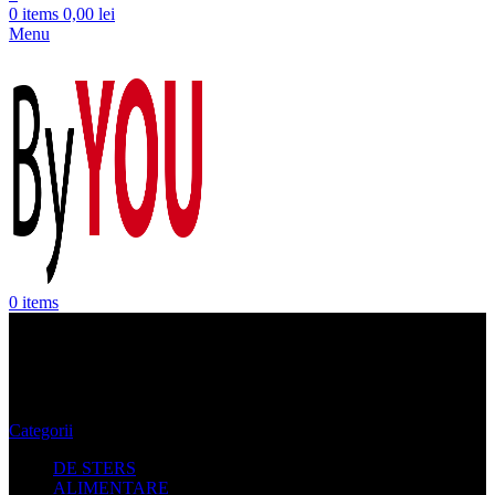
0
items
0,00
lei
Menu
0
items
Oferta Mobila Baie
Categorii
DE STERS
ALIMENTARE