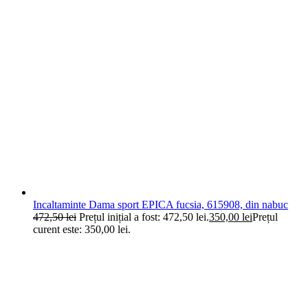
Incaltaminte Dama sport EPICA fucsia, 615908, din nabuc
472,50
lei
Prețul inițial a fost: 472,50 lei.
350,00
lei
Prețul
curent este: 350,00 lei.