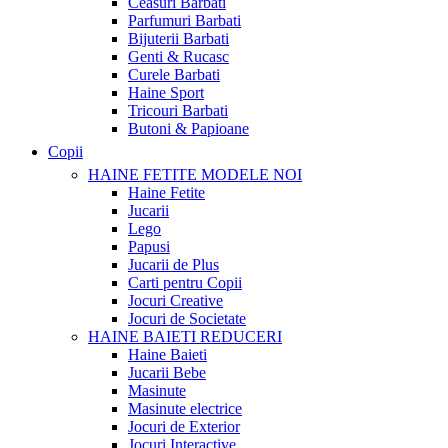
Ceasuri Barbati
Parfumuri Barbati
Bijuterii Barbati
Genti & Rucasc
Curele Barbati
Haine Sport
Tricouri Barbati
Butoni & Papioane
Copii
HAINE FETITE
MODELE NOI
Haine Fetite
Jucarii
Lego
Papusi
Jucarii de Plus
Carti pentru Copii
Jocuri Creative
Jocuri de Societate
HAINE BAIETI
REDUCERI
Haine Baieti
Jucarii Bebe
Masinute
Masinute electrice
Jocuri de Exterior
Jocuri Interactive