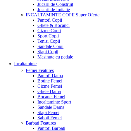
Jucarii de Construit
Jucarii de Imitatie
INCALTAMINTE COPII
Super Oferte
Pantofi Copii
Ghete & Bocanci
Cizme Copii
Sport Copii
Tenisi Copii
Sandale Copii
Slapi Copii
Masinute cu pedale
Incaltaminte
Femei
Features
Pantofi Dama
Botine Femei
Cizme Femei
Ghete Dama
Bocanci Femei
Incaltaminte Sport
Sandale Dama
Slapi Femei
Saboti Femei
Barbati
Features
Pantofi Barbati