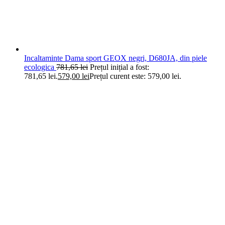
Incaltaminte Dama sport GEOX negri, D680JA, din piele
ecologica
781,65
lei
Prețul inițial a fost:
781,65 lei.
579,00
lei
Prețul curent este: 579,00 lei.