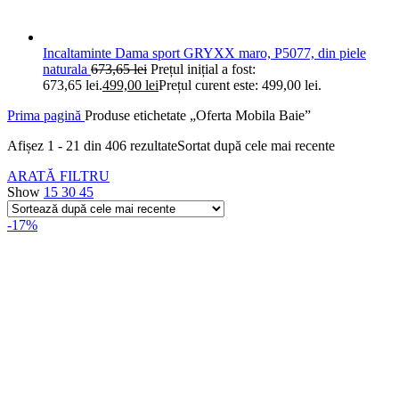
Incaltaminte Dama sport GRYXX maro, P5077, din piele
naturala
673,65
lei
Prețul inițial a fost:
673,65 lei.
499,00
lei
Prețul curent este: 499,00 lei.
Prima pagină
Produse etichetate „Oferta Mobila Baie”
Afișez 1 - 21 din 406 rezultate
Sortat după cele mai recente
ARATĂ FILTRU
Show
15
30
45
-17%