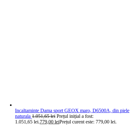
Incaltaminte Dama sport GEOX maro, D6500A, din piele
naturala
1.051,65
lei
Prețul inițial a fost:
1.051,65 lei.
779,00
lei
Prețul curent este: 779,00 lei.