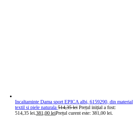
Incaltaminte Dama sport EPICA albi, 6159290, din material
textil si piele naturala
514,35
lei
Prețul inițial a fost:
514,35 lei.
381,00
lei
Prețul curent este: 381,00 lei.