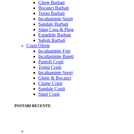
Ghete Barbati
Bocanci Barbati
Tenisi Barbati
Incaltaminte Sport
Sandale Barbati
Slapi Casa & Plaja
Espadrile Barbati
Saboti Barbati
Copii
Oferte
Incaltaminte Fete
Incaltaminte Baieti
Pantofi Copii
Tenisi Copii
Incaltaminte Sport
Ghete & Bocanci
Cizme Copii
Sandale Copii
Slapi Copii
POSTARI RECENTE