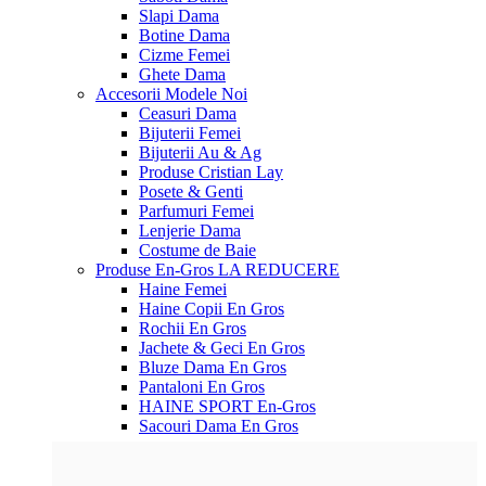
Slapi Dama
Botine Dama
Cizme Femei
Ghete Dama
Accesorii
Modele Noi
Ceasuri Dama
Bijuterii Femei
Bijuterii Au & Ag
Produse Cristian Lay
Posete & Genti
Parfumuri Femei
Lenjerie Dama
Costume de Baie
Produse En-Gros
LA REDUCERE
Haine Femei
Haine Copii En Gros
Rochii En Gros
Jachete & Geci En Gros
Bluze Dama En Gros
Pantaloni En Gros
HAINE SPORT En-Gros
Sacouri Dama En Gros