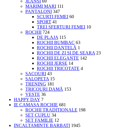
JEANSI
69
MARIMI MARI
111
PANTALONI
347
SCURTI FEMEI
60
SPORT
41
TREI SFERTURI FEMEI
10
ROCHII
724
DE PLAJA
115
ROCHII BUMBAC
63
ROCHII DANTELĂ
1
ROCHII DE ZI SI DE SEARA
23
ROCHII ELEGANTE
142
ROCHII JERSE
14
ROCHII TRICOTATE
4
SACOURI
43
SALOPETA
15
TRENING
181
TRICOURI DAMĂ
153
VESTE
36
HAPPY DAY
7
IE CAMASA ROCHIE
681
ROCHII TRADITIONALE
198
SET CUPLU
34
SET FAMILIE
12
INCALTAMINTE BARBATI
1945