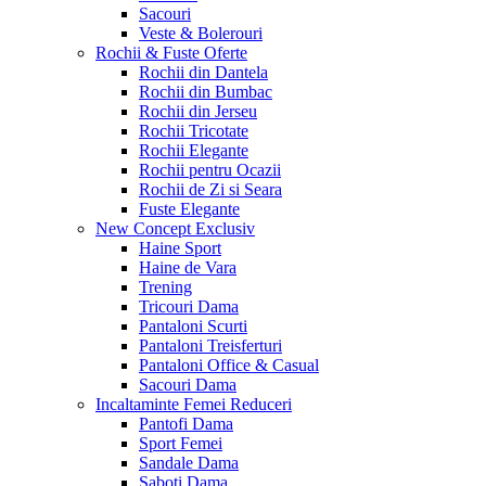
Sacouri
Veste & Bolerouri
Rochii & Fuste
Oferte
Rochii din Dantela
Rochii din Bumbac
Rochii din Jerseu
Rochii Tricotate
Rochii Elegante
Rochii pentru Ocazii
Rochii de Zi si Seara
Fuste Elegante
New Concept
Exclusiv
Haine Sport
Haine de Vara
Trening
Tricouri Dama
Pantaloni Scurti
Pantaloni Treisferturi
Pantaloni Office & Casual
Sacouri Dama
Incaltaminte Femei
Reduceri
Pantofi Dama
Sport Femei
Sandale Dama
Saboti Dama