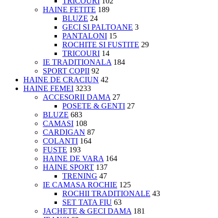
TRICOURI
102
HAINE FETITE
189
BLUZE
24
GECI SI PALTOANE
3
PANTALONI
15
ROCHITE SI FUSTITE
29
TRICOURI
14
IE TRADITIONALA
184
SPORT COPII
92
HAINE DE CRACIUN
42
HAINE FEMEI
3233
ACCESORII DAMA
27
POSETE & GENTI
27
BLUZE
683
CAMASI
108
CARDIGAN
87
COLANTI
164
FUSTE
193
HAINE DE VARA
164
HAINE SPORT
137
TRENING
47
IE CAMASA ROCHIE
125
ROCHII TRADITIONALE
43
SET TATA FIU
63
JACHETE & GECI DAMA
181