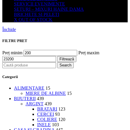
SERVICII EVENIMENTE
SETURI – MIXURI HAINE DAMA
BRICHETE SI PELETI
X OUT OF STOCK
Închide
FILTRU PRET
Preț minim
Preț maxim
Filtrează
Search
Categorii
ALIMENTARE
15
MIERE DE ALBINE
15
BIJUTERII
439
ARGINT
439
BRATARI
123
CERCEI
93
COLIERE
120
INELE
103
CASA SI GRADINA
447