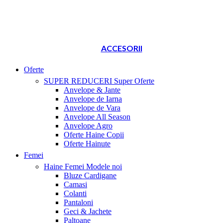
ACCESORII
Oferte
SUPER REDUCERI
Super Oferte
Anvelope & Jante
Anvelope de Iarna
Anvelope de Vara
Anvelope All Season
Anvelope Agro
Oferte Haine Copii
Oferte Hainute
Femei
Haine Femei
Modele noi
Bluze Cardigane
Camasi
Colanti
Pantaloni
Geci & Jachete
Paltoane