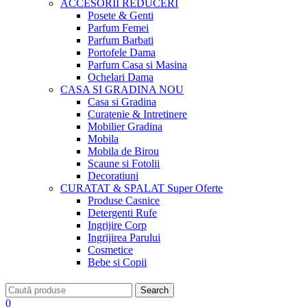
ACCESORII
REDUCERI
Posete & Genti
Parfum Femei
Parfum Barbati
Portofele Dama
Parfum Casa si Masina
Ochelari Dama
CASA SI GRADINA
NOU
Casa si Gradina
Curatenie & Intretinere
Mobilier Gradina
Mobila
Mobila de Birou
Scaune si Fotolii
Decoratiuni
CURATAT & SPALAT
Super Oferte
Produse Casnice
Detergenti Rufe
Ingrijire Corp
Ingrijirea Parului
Cosmetice
Bebe si Copii
Search
0