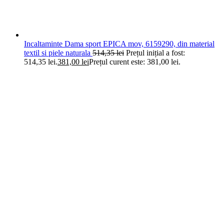
Incaltaminte Dama sport EPICA mov, 6159290, din material
textil si piele naturala
514,35
lei
Prețul inițial a fost:
514,35 lei.
381,00
lei
Prețul curent este: 381,00 lei.