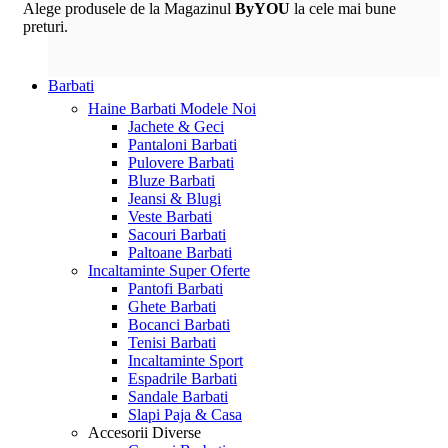
Alege produsele de la Magazinul
ByYOU
la cele mai bune
preturi.
Barbati
Haine Barbati
Modele Noi
Jachete & Geci
Pantaloni Barbati
Pulovere Barbati
Bluze Barbati
Jeansi & Blugi
Veste Barbati
Sacouri Barbati
Paltoane Barbati
Incaltaminte
Super Oferte
Pantofi Barbati
Ghete Barbati
Bocanci Barbati
Tenisi Barbati
Incaltaminte Sport
Espadrile Barbati
Sandale Barbati
Slapi Paja & Casa
Accesorii
Diverse