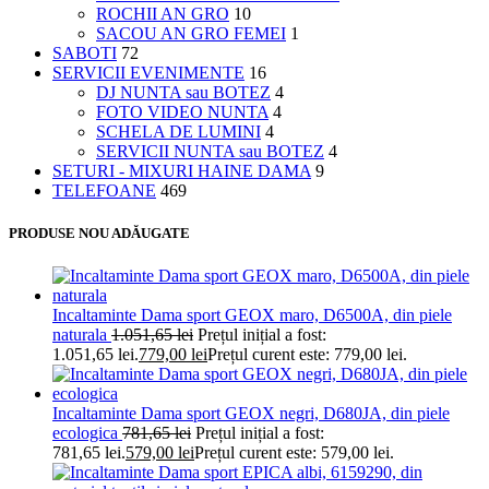
ROCHII AN GRO
10
SACOU AN GRO FEMEI
1
SABOTI
72
SERVICII EVENIMENTE
16
DJ NUNTA sau BOTEZ
4
FOTO VIDEO NUNTA
4
SCHELA DE LUMINI
4
SERVICII NUNTA sau BOTEZ
4
SETURI - MIXURI HAINE DAMA
9
TELEFOANE
469
PRODUSE NOU ADĂUGATE
Incaltaminte Dama sport GEOX maro, D6500A, din piele
naturala
1.051,65
lei
Prețul inițial a fost:
1.051,65 lei.
779,00
lei
Prețul curent este: 779,00 lei.
Incaltaminte Dama sport GEOX negri, D680JA, din piele
ecologica
781,65
lei
Prețul inițial a fost:
781,65 lei.
579,00
lei
Prețul curent este: 579,00 lei.