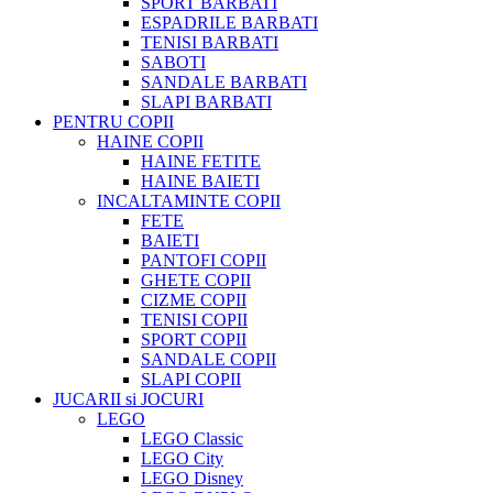
SPORT BARBATI
ESPADRILE BARBATI
TENISI BARBATI
SABOTI
SANDALE BARBATI
SLAPI BARBATI
PENTRU COPII
HAINE COPII
HAINE FETITE
HAINE BAIETI
INCALTAMINTE COPII
FETE
BAIETI
PANTOFI COPII
GHETE COPII
CIZME COPII
TENISI COPII
SPORT COPII
SANDALE COPII
SLAPI COPII
JUCARII si JOCURI
LEGO
LEGO Classic
LEGO City
LEGO Disney