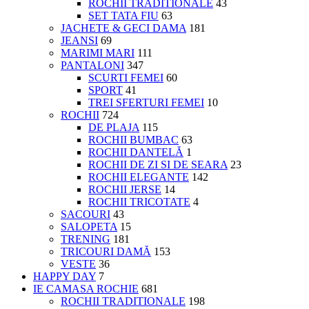
ROCHII TRADITIONALE
43
SET TATA FIU
63
JACHETE & GECI DAMA
181
JEANSI
69
MARIMI MARI
111
PANTALONI
347
SCURTI FEMEI
60
SPORT
41
TREI SFERTURI FEMEI
10
ROCHII
724
DE PLAJA
115
ROCHII BUMBAC
63
ROCHII DANTELĂ
1
ROCHII DE ZI SI DE SEARA
23
ROCHII ELEGANTE
142
ROCHII JERSE
14
ROCHII TRICOTATE
4
SACOURI
43
SALOPETA
15
TRENING
181
TRICOURI DAMĂ
153
VESTE
36
HAPPY DAY
7
IE CAMASA ROCHIE
681
ROCHII TRADITIONALE
198