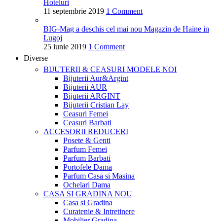
Hoteluri
11 septembrie 2019
1 Comment
BIG-Mag a deschis cel mai nou Magazin de Haine in
Lugoj
25 iunie 2019
1 Comment
Diverse
BIJUTERII & CEASURI
MODELE NOI
Bijuterii Aur&Argint
Bijuterii AUR
Bijuterii ARGINT
Bijuterii Cristian Lay
Ceasuri Femei
Ceasuri Barbati
ACCESORII
REDUCERI
Posete & Genti
Parfum Femei
Parfum Barbati
Portofele Dama
Parfum Casa si Masina
Ochelari Dama
CASA SI GRADINA
NOU
Casa si Gradina
Curatenie & Intretinere
Mobilier Gradina