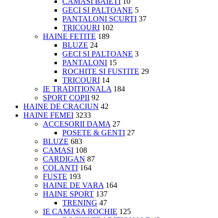
CAMASI BAIETI
10
GECI SI PALTOANE
5
PANTALONI SCURTI
37
TRICOURI
102
HAINE FETITE
189
BLUZE
24
GECI SI PALTOANE
3
PANTALONI
15
ROCHITE SI FUSTITE
29
TRICOURI
14
IE TRADITIONALA
184
SPORT COPII
92
HAINE DE CRACIUN
42
HAINE FEMEI
3233
ACCESORII DAMA
27
POSETE & GENTI
27
BLUZE
683
CAMASI
108
CARDIGAN
87
COLANTI
164
FUSTE
193
HAINE DE VARA
164
HAINE SPORT
137
TRENING
47
IE CAMASA ROCHIE
125