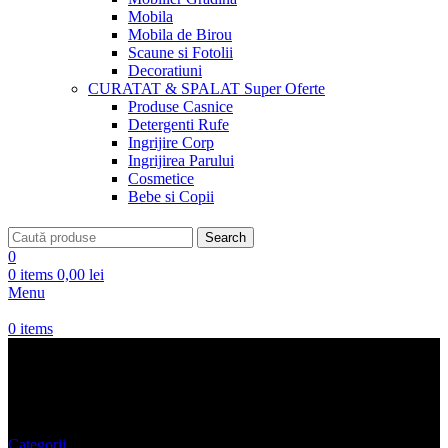
Mobila
Mobila de Birou
Scaune si Fotolii
Decoratiuni
CURATAT & SPALAT
Super Oferte
Produse Casnice
Detergenti Rufe
Ingrijire Corp
Ingrijirea Parului
Cosmetice
Bebe si Copii
Search
0
0
items
0,00
lei
Menu
0
items
Oferta Jacheta
Categorii