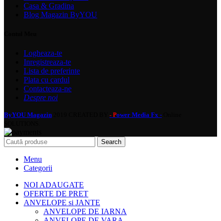
Casa & Gradina
Blog Magazin ByYOU
Contul Meu
Logheaza-te
Inregistreaza-te
Lista de preferinte
Plata cu cardul
Contacteaza-ne
Despre noi
ByYOU Magazin
2019 CREATED BY
ower Media Fx -
Online
- P
SOLUTIONS.
Search
Menu
Categorii
NOI ADAUGATE
OFERTE DE PRET
ANVELOPE si JANTE
ANVELOPE DE IARNA
ANVELOPE DE VARA