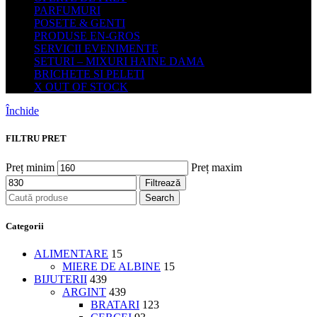
PARFUMURI
POSETE & GENTI
PRODUSE EN-GROS
SERVICII EVENIMENTE
SETURI – MIXURI HAINE DAMA
BRICHETE SI PELETI
X OUT OF STOCK
Închide
FILTRU PRET
Preț minim
Preț maxim
Filtrează
Search
Categorii
ALIMENTARE
15
MIERE DE ALBINE
15
BIJUTERII
439
ARGINT
439
BRATARI
123