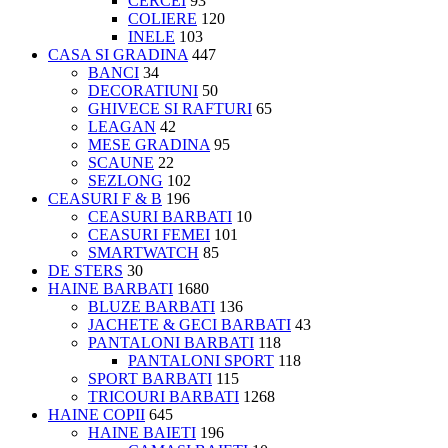
CERCEI
93
COLIERE
120
INELE
103
CASA SI GRADINA
447
BANCI
34
DECORATIUNI
50
GHIVECE SI RAFTURI
65
LEAGAN
42
MESE GRADINA
95
SCAUNE
22
SEZLONG
102
CEASURI F & B
196
CEASURI BARBATI
10
CEASURI FEMEI
101
SMARTWATCH
85
DE STERS
30
HAINE BARBATI
1680
BLUZE BARBATI
136
JACHETE & GECI BARBATI
43
PANTALONI BARBATI
118
PANTALONI SPORT
118
SPORT BARBATI
115
TRICOURI BARBATI
1268
HAINE COPII
645
HAINE BAIETI
196