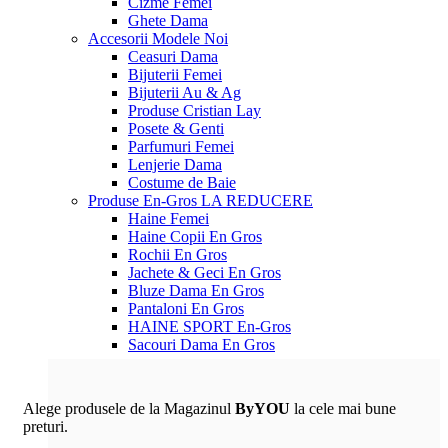
Cizme Femei
Ghete Dama
Accesorii
Modele Noi
Ceasuri Dama
Bijuterii Femei
Bijuterii Au & Ag
Produse Cristian Lay
Posete & Genti
Parfumuri Femei
Lenjerie Dama
Costume de Baie
Produse En-Gros
LA REDUCERE
Haine Femei
Haine Copii En Gros
Rochii En Gros
Jachete & Geci En Gros
Bluze Dama En Gros
Pantaloni En Gros
HAINE SPORT En-Gros
Sacouri Dama En Gros
Alege produsele de la Magazinul
ByYOU
la cele mai bune
preturi.