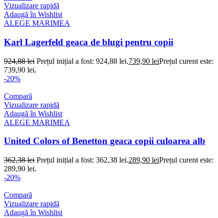
Vizualizare rapidă
Adaugă în Wishlist
ALEGE MARIMEA
Karl Lagerfeld geaca de blugi pentru copii
924,88
lei
Prețul inițial a fost: 924,88 lei.
739,90
lei
Prețul curent este:
739,90 lei.
-20%
Compară
Vizualizare rapidă
Adaugă în Wishlist
ALEGE MARIMEA
United Colors of Benetton geaca copii culoarea alb
362,38
lei
Prețul inițial a fost: 362,38 lei.
289,90
lei
Prețul curent este:
289,90 lei.
-20%
Compară
Vizualizare rapidă
Adaugă în Wishlist