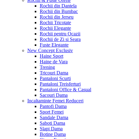
Rochii & Fuste
Oferte
Rochii din Dantela
Rochii din Bumbac
Rochii din Jerseu
Rochii Tricotate
Rochii Elegante
Rochii pentru Ocazii
Rochii de Zi si Seara
Fuste Elegante
New Concept
Exclusiv
Haine Sport
Haine de Vara
Trening
Tricouri Dama
Pantaloni Scurti
Pantaloni Treisferturi
Pantaloni Office & Casual
Sacouri Dama
Incaltaminte Femei
Reduceri
Pantofi Dama
Sport Femei
Sandale Dama
Saboti Dama
Slapi Dama
Botine Dama