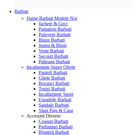
Barbati
Haine Barbati
Modele Noi
Jachete & Geci
Pantaloni Barbati
Pulovere Barbati
Bluze Barbati
Jeansi & Blugi
Veste Barbati
Sacouri Barbati
Paltoane Barbati
Incaltaminte
Super Oferte
Pantofi Barbati
Ghete Barbati
Bocanci Barbati
Tenisi Barbati
Incaltaminte Sport
Espadrile Barbati
Sandale Barbati
Slapi Paja & Casa
Accesorii
Diverse
Ceasuri Barbati
Parfumuri Barbati
Bijuterii Barbati