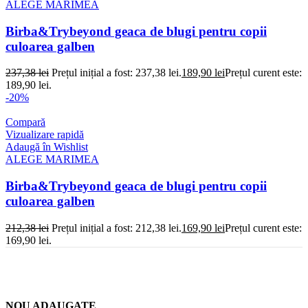
ALEGE MARIMEA
Birba&Trybeyond geaca de blugi pentru copii
culoarea galben
237,38
lei
Prețul inițial a fost: 237,38 lei.
189,90
lei
Prețul curent este:
189,90 lei.
-20%
Compară
Vizualizare rapidă
Adaugă în Wishlist
ALEGE MARIMEA
Birba&Trybeyond geaca de blugi pentru copii
culoarea galben
212,38
lei
Prețul inițial a fost: 212,38 lei.
169,90
lei
Prețul curent este:
169,90 lei.
NOU ADAUGATE