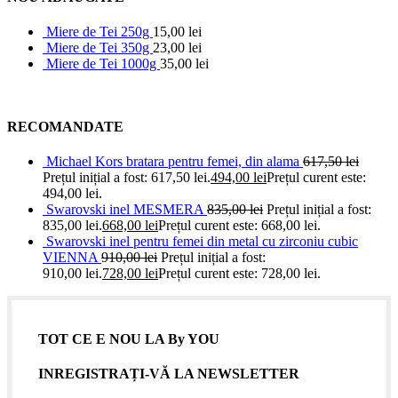
Miere de Tei 250g
15,00
lei
Miere de Tei 350g
23,00
lei
Miere de Tei 1000g
35,00
lei
RECOMANDATE
Michael Kors bratara pentru femei, din alama
617,50
lei
Prețul inițial a fost: 617,50 lei.
494,00
lei
Prețul curent este:
494,00 lei.
Swarovski inel MESMERA
835,00
lei
Prețul inițial a fost:
835,00 lei.
668,00
lei
Prețul curent este: 668,00 lei.
Swarovski inel pentru femei din metal cu zirconiu cubic
VIENNA
910,00
lei
Prețul inițial a fost:
910,00 lei.
728,00
lei
Prețul curent este: 728,00 lei.
TOT CE E NOU LA By YOU
INREGISTRAȚI-VĂ LA NEWSLETTER