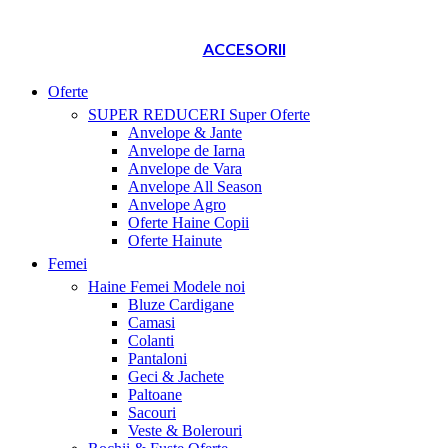
ACCESORII
Oferte
SUPER REDUCERI
Super Oferte
Anvelope & Jante
Anvelope de Iarna
Anvelope de Vara
Anvelope All Season
Anvelope Agro
Oferte Haine Copii
Oferte Hainute
Femei
Haine Femei
Modele noi
Bluze Cardigane
Camasi
Colanti
Pantaloni
Geci & Jachete
Paltoane
Sacouri
Veste & Bolerouri