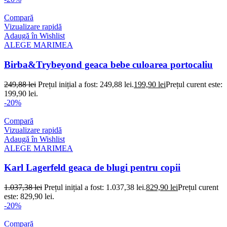
Compară
Vizualizare rapidă
Adaugă în Wishlist
ALEGE MARIMEA
Birba&Trybeyond geaca bebe culoarea portocaliu
249,88
lei
Prețul inițial a fost: 249,88 lei.
199,90
lei
Prețul curent este:
199,90 lei.
-20%
Compară
Vizualizare rapidă
Adaugă în Wishlist
ALEGE MARIMEA
Karl Lagerfeld geaca de blugi pentru copii
1.037,38
lei
Prețul inițial a fost: 1.037,38 lei.
829,90
lei
Prețul curent
este: 829,90 lei.
-20%
Compară