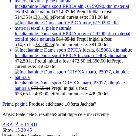
Incaltaminte Dama sport EPICA albi, 6159290, din material
textil si piele naturala
514,35
lei
Prețul inițial a fost:
514,35 lei.
381,00
lei
Prețul curent este: 381,00 lei.
Incaltaminte Dama sport EPICA mov, 6159290, din material
textil si piele naturala
514,35
lei
Prețul inițial a fost:
514,35 lei.
381,00
lei
Prețul curent este: 381,00 lei.
Incaltaminte Dama sport EPICA fucsia, 615908, din nabuc
472,50
lei
Prețul inițial a fost: 472,50 lei.
350,00
lei
Prețul
curent este: 350,00 lei.
Incaltaminte Dama sport GRYXX maro, P5077, din piele
naturala
673,65
lei
Prețul inițial a fost:
673,65 lei.
499,00
lei
Prețul curent este: 499,00 lei.
Prima pagină
Produse etichetate „Oferta Jacheta”
Afișez toate cele 8 rezultate
Sortat după cele mai recente
ARATĂ FILTRU
Show
15
30
45