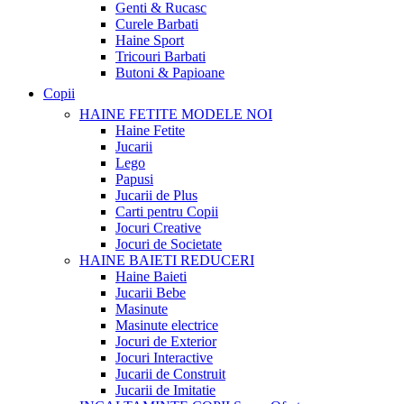
Genti & Rucasc
Curele Barbati
Haine Sport
Tricouri Barbati
Butoni & Papioane
Copii
HAINE FETITE
MODELE NOI
Haine Fetite
Jucarii
Lego
Papusi
Jucarii de Plus
Carti pentru Copii
Jocuri Creative
Jocuri de Societate
HAINE BAIETI
REDUCERI
Haine Baieti
Jucarii Bebe
Masinute
Masinute electrice
Jocuri de Exterior
Jocuri Interactive
Jucarii de Construit
Jucarii de Imitatie