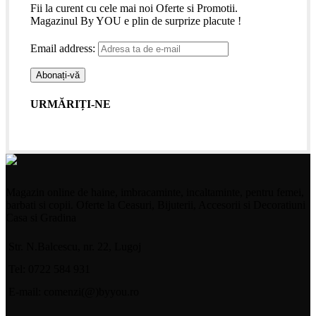
Fii la curent cu cele mai noi Oferte si Promotii.
Magazinul By YOU e plin de surprize placute !
Email address:
URMĂRIȚI-NE
Magazin online de haine, imbracaminte, incaltaminte, pentru femei,
barbati si copii. Oferte la Ceasuri, Bijuterii, Accesorii si Decoratiuni
Casa si Gradina
Str. N.Balcescu, nr. 22, Lugoj
Tel: 0722 584 931
E-mail: comenzi(@)byyou.ro