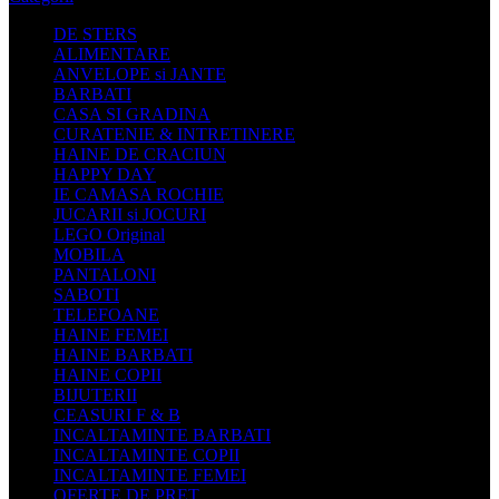
DE STERS
ALIMENTARE
ANVELOPE si JANTE
BARBATI
CASA SI GRADINA
CURATENIE & INTRETINERE
HAINE DE CRACIUN
HAPPY DAY
IE CAMASA ROCHIE
JUCARII si JOCURI
LEGO Original
MOBILA
PANTALONI
SABOTI
TELEFOANE
HAINE FEMEI
HAINE BARBATI
HAINE COPII
BIJUTERII
CEASURI F & B
INCALTAMINTE BARBATI
INCALTAMINTE COPII
INCALTAMINTE FEMEI
OFERTE DE PRET