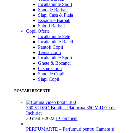
Incaltaminte Sport
Sandale Barbati
Slapi Casa & Plaja
Espadrile Barbati
Saboti Barbati
Copii
Oferte
Incaltaminte Fete
Incaltaminte Baieti
Pantofi Copii
Tenisi Copii
Incaltaminte Sport
Ghete & Bocanci
Cizme Copii
Sandale Copii
Slapi Copii
POSTARI RECENTE
360 VIDEO Booth – Platforma 360 VIDEO de
Inchiriat
30 martie 2022
1 Comment
PERFUMARTE – Parfumuri pentru Camera si