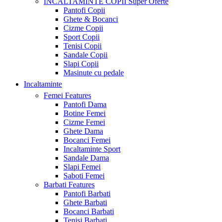
INCALTAMINTE COPII
Super Oferte
Pantofi Copii
Ghete & Bocanci
Cizme Copii
Sport Copii
Tenisi Copii
Sandale Copii
Slapi Copii
Masinute cu pedale
Incaltaminte
Femei
Features
Pantofi Dama
Botine Femei
Cizme Femei
Ghete Dama
Bocanci Femei
Incaltaminte Sport
Sandale Dama
Slapi Femei
Saboti Femei
Barbati
Features
Pantofi Barbati
Ghete Barbati
Bocanci Barbati
Tenisi Barbati