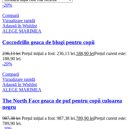
-20%
Compară
Vizualizare rapidă
Adaugă în Wishlist
ALEGE MARIMEA
Coccodrillo geaca de blugi pentru copii
236,13
lei
Prețul inițial a fost: 236,13 lei.
188,90
lei
Prețul curent este:
188,90 lei.
-20%
Compară
Vizualizare rapidă
Adaugă în Wishlist
ALEGE MARIMEA
The North Face geaca de puf pentru copii culoarea
negru
987,38
lei
Prețul inițial a fost: 987,38 lei.
789,90
lei
Prețul curent este:
789,90 lei.
-20%