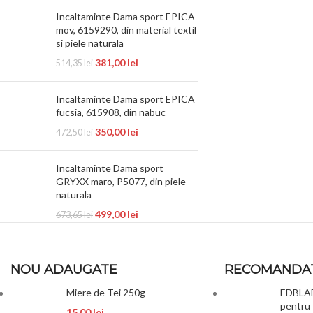
Incaltaminte Dama sport EPICA
mov, 6159290, din material textil
si piele naturala
381,00
lei
514,35
lei
Incaltaminte Dama sport EPICA
fucsia, 615908, din nabuc
350,00
lei
472,50
lei
Incaltaminte Dama sport
GRYXX maro, P5077, din piele
naturala
499,00
lei
673,65
lei
NOU ADAUGATE
RECOMANDA
Miere de Tei 250g
EDBLAD 
pentru 
15,00
lei