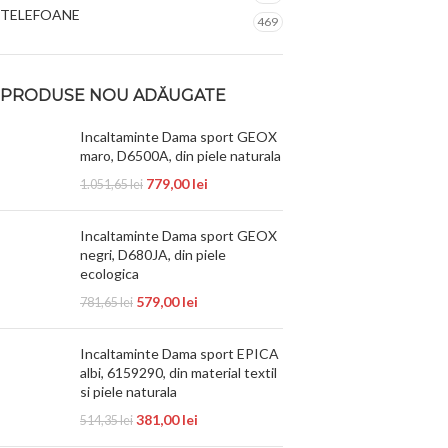
TELEFOANE
469
PRODUSE NOU ADĂUGATE
Incaltaminte Dama sport GEOX
maro, D6500A, din piele naturala
779,00
lei
1.051,65
lei
Incaltaminte Dama sport GEOX
negri, D680JA, din piele
ecologica
579,00
lei
781,65
lei
Incaltaminte Dama sport EPICA
albi, 6159290, din material textil
si piele naturala
381,00
lei
514,35
lei