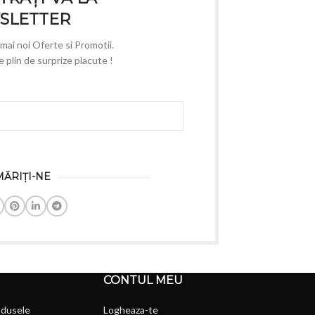
SLETTER
e mai noi Oferte si Promotii.
plin de surprize placute !
ĂRIȚI-NE
CONTUL MEU
odusele
Logheaza-te