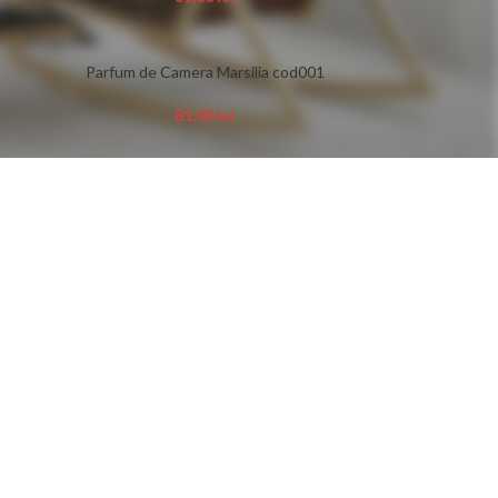
Parfum de Camera Marsilia cod001
81,00
lei