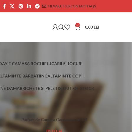
NEWSLETTER
CONTACT
FAQS
0
0,00
LEI
DAY
IE CAMASA ROCHIE
JUCARII SI JOCURI
ALTAMINTE BARBATI
INCALTAMINTE COPII
AINE DAMA
BRICHETE SI PELETI
X OUT OF STOCK
30
45
Parfum de Camera Gardenia cod004
81,00
lei