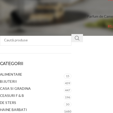
FILTREAZĂ
Parfum de Came
81
CATEGORII
ALIMENTARE
15
BIJUTERII
439
CASA SI GRADINA
447
CEASURI F & B
196
DE STERS
30
HAINE BARBATI
1680