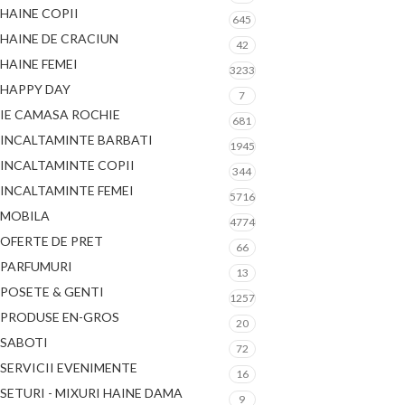
HAINE COPII
645
HAINE DE CRACIUN
42
HAINE FEMEI
3233
HAPPY DAY
7
IE CAMASA ROCHIE
681
INCALTAMINTE BARBATI
1945
INCALTAMINTE COPII
344
INCALTAMINTE FEMEI
5716
MOBILA
4774
OFERTE DE PRET
66
PARFUMURI
13
POSETE & GENTI
1257
PRODUSE EN-GROS
20
SABOTI
72
SERVICII EVENIMENTE
16
SETURI - MIXURI HAINE DAMA
9