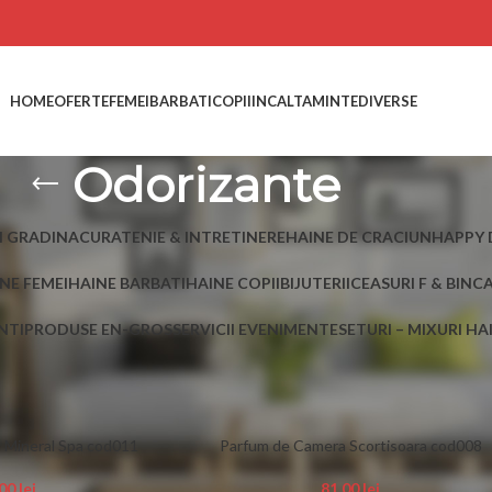
HOME
OFERTE
FEMEI
BARBATI
COPII
INCALTAMINTE
DIVERSE
Odorizante
I GRADINA
CURATENIE & INTRETINERE
HAINE DE CRACIUN
HAPPY 
NE FEMEI
HAINE BARBATI
HAINE COPII
BIJUTERII
CEASURI F & B
INC
NTI
PRODUSE EN-GROS
SERVICII EVENIMENTE
SETURI – MIXURI H
 etichetate „Odorizante”
Show
15
 Mineral Spa cod011
Parfum de Camera Scortisoara cod008
,00
lei
81,00
lei