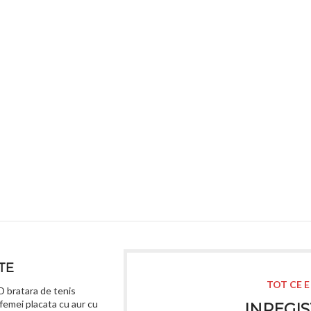
TE
TOT CE E
bratara de tenis
femei placata cu aur cu
INREGIS