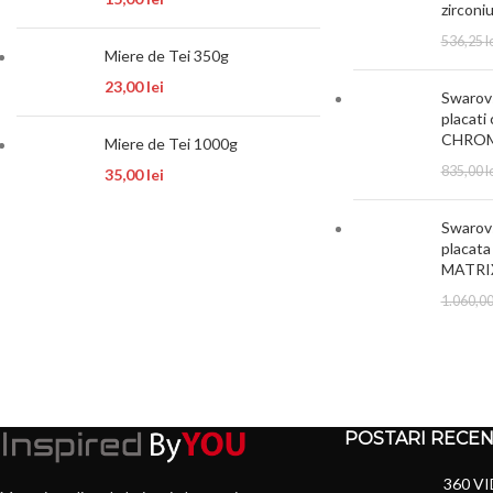
zirconi
536,25
l
Miere de Tei 350g
23,00
lei
Swarovs
placati 
CHRO
Miere de Tei 1000g
835,00
l
35,00
lei
Swarovs
placata
MATRI
1.060,0
POSTARI RECE
360 VI