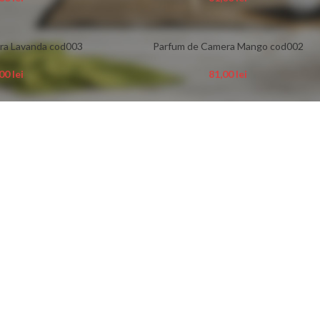
ra Lavanda cod003
Parfum de Camera Mango cod002
,00
lei
81,00
lei