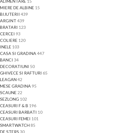
ALIMENTARE
15
MIERE DE ALBINE
15
BIJUTERII
439
ARGINT
439
BRATARI
123
CERCEI
93
COLIERE
120
INELE
103
CASA SI GRADINA
447
BANCI
34
DECORATIUNI
50
GHIVECE SI RAFTURI
65
LEAGAN
42
MESE GRADINA
95
SCAUNE
22
SEZLONG
102
CEASURI F & B
196
CEASURI BARBATI
10
CEASURI FEMEI
101
SMARTWATCH
85
DE STERS
30