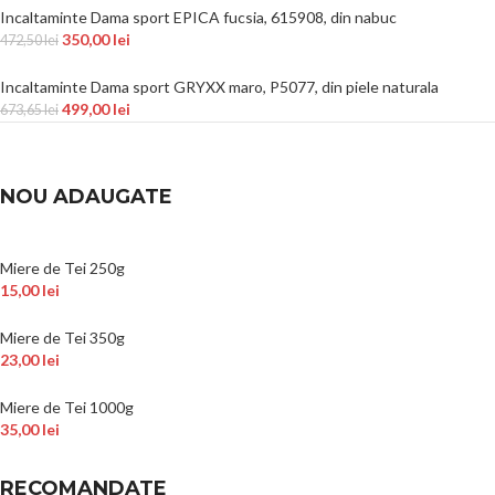
Incaltaminte Dama sport EPICA fucsia, 615908, din nabuc
350,00
lei
472,50
lei
Incaltaminte Dama sport GRYXX maro, P5077, din piele naturala
499,00
lei
673,65
lei
NOU ADAUGATE
Miere de Tei 250g
15,00
lei
Miere de Tei 350g
23,00
lei
Miere de Tei 1000g
35,00
lei
RECOMANDATE