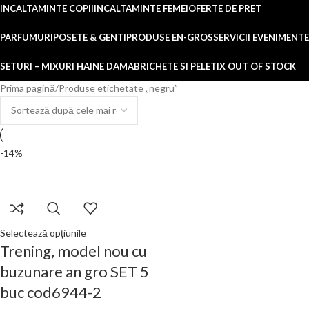
INCALTAMINTE COPII
INCALTAMINTE FEMEI
OFERTE DE PRET
PARFUMURI
POSETE & GENTI
PRODUSE EN-GROS
SERVICII EVENIMENTE
SETURI – MIXURI HAINE DAMA
BRICHETE SI PELETI
X OUT OF STOCK
Prima pagină
Produse etichetate „negru”
-14%
Selectează opțiunile
Trening, model nou cu
buzunare an gro SET 5
buc cod6944-2