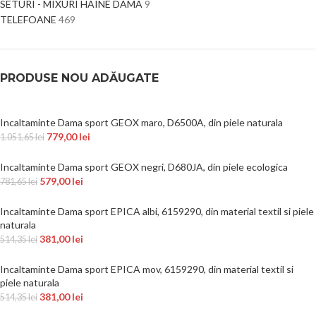
SETURI - MIXURI HAINE DAMA
9
TELEFOANE
469
PRODUSE NOU ADĂUGATE
Incaltaminte Dama sport GEOX maro, D6500A, din piele naturala
779,00
lei
1.051,65
lei
Incaltaminte Dama sport GEOX negri, D680JA, din piele ecologica
579,00
lei
781,65
lei
Incaltaminte Dama sport EPICA albi, 6159290, din material textil si piele
naturala
381,00
lei
514,35
lei
Incaltaminte Dama sport EPICA mov, 6159290, din material textil si
piele naturala
381,00
lei
514,35
lei