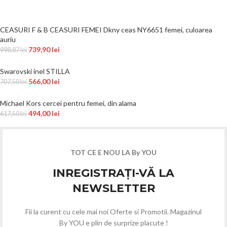
CEASURI F & B CEASURI FEMEI Dkny ceas NY6651 femei, culoarea
auriu
739,90
lei
998,87
lei
Swarovski inel STILLA
566,00
lei
707,50
lei
Michael Kors cercei pentru femei, din alama
494,00
lei
617,50
lei
TOT CE E NOU LA By YOU
INREGISTRAȚI-VĂ LA
NEWSLETTER
Fii la curent cu cele mai noi Oferte si Promotii. Magazinul
By YOU e plin de surprize placute !