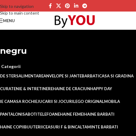
Skip to navigation
Skip to main content
MENU
negru
Categorii
DE STERS
ALIMENTARE
ANVELOPE SI JANTE
BARBATI
CASA SI GRADINA
CURATENIE & INTRETINERE
HAINE DE CRACIUN
HAPPY DAY
IE CAMASA ROCHIE
JUCARII SI JOCURI
LEGO ORIGINAL
MOBILA
PANTALONI
SABOTI
TELEFOANE
HAINE FEMEI
HAINE BARBATI
HAINE COPII
BIJUTERII
CEASURI F & B
INCALTAMINTE BARBATI