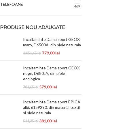
TELEFOANE
469
PRODUSE NOU ADĂUGATE
Incaltaminte Dama sport GEOX
maro, D6500A, din piele naturala
779,00
lei
1.051,65
lei
Incaltaminte Dama sport GEOX
negri, D680JA, din piele
ecologica
579,00
lei
781,65
lei
Incaltaminte Dama sport EPICA
albi, 6159290, din material textil
si piele naturala
381,00
lei
514,35
lei