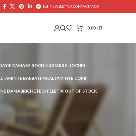
NEWSLETTER
CONTACT
FAQS
0,00
LEI
DAY
IE CAMASA ROCHIE
JUCARII SI JOCURI
ALTAMINTE BARBATI
INCALTAMINTE COPII
AINE DAMA
BRICHETE SI PELETI
X OUT OF STOCK
30
45