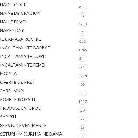
HAINE COPII
645
HAINE DE CRACIUN
42
HAINE FEMEI
3233
HAPPY DAY
7
IE CAMASA ROCHIE
681
INCALTAMINTE BARBATI
1945
INCALTAMINTE COPII
344
INCALTAMINTE FEMEI
5716
MOBILA
4774
OFERTE DE PRET
66
PARFUMURI
13
POSETE & GENTI
1257
PRODUSE EN-GROS
20
SABOTI
72
SERVICII EVENIMENTE
16
SETURI - MIXURI HAINE DAMA
9