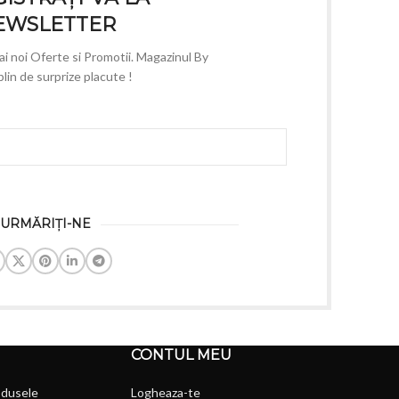
EWSLETTER
mai noi Oferte si Promotii. Magazinul By
lin de surprize placute !
URMĂRIȚI-NE
CONTUL MEU
odusele
Logheaza-te