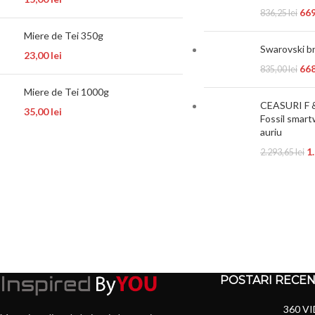
66
836,25
lei
Miere de Tei 350g
Swarovski 
23,00
lei
66
835,00
lei
Miere de Tei 1000g
CEASURI F 
35,00
lei
Fossil smart
auriu
1
2.293,65
lei
POSTARI RECE
360 VI