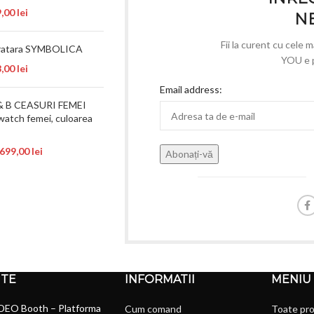
9,00
lei
N
Fii la curent cu cele 
bratara SYMBOLICA
YOU e p
8,00
lei
Email address:
& B CEASURI FEMEI
watch femei, culoarea
.699,00
lei
NTE
INFORMATII
MENIU
DEO Booth – Platforma
Cum comand
Toate pr