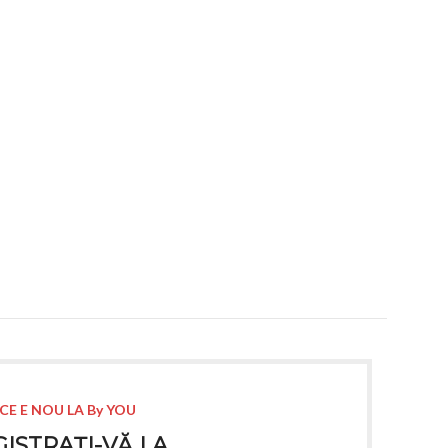
CE E NOU LA By YOU
ISTRAȚI-VĂ LA