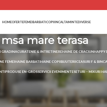
HOME
OFERTE
FEMEI
BARBATI
COPII
INCALTAMINTE
DIVERSE
msa mare terasa
I GRADINA
CURATENIE & INTRETINERE
HAINE DE CRACIUN
HAPPY 
NE FEMEI
HAINE BARBATI
HAINE COPII
BIJUTERII
CEASURI F & B
INC
NTI
PRODUSE EN-GROS
SERVICII EVENIMENTE
SETURI – MIXURI H
 etichetate „msa mare terasa”
Show
15