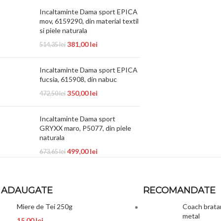
Incaltaminte Dama sport EPICA
mov, 6159290, din material textil
si piele naturala
381,00
lei
514,35
lei
Incaltaminte Dama sport EPICA
fucsia, 615908, din nabuc
350,00
lei
472,50
lei
Incaltaminte Dama sport
GRYXX maro, P5077, din piele
naturala
499,00
lei
673,65
lei
 ADAUGATE
RECOMANDATE
Miere de Tei 250g
Coach bratar
metal
15,00
lei