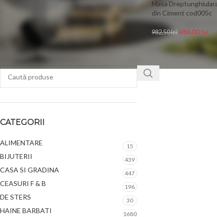
Masa Dreptunghiular
din Ciment cod005c
FILTREAZĂ
886,00
lei
982,50
lei
CATEGORII
ALIMENTARE
15
BIJUTERII
439
CASA SI GRADINA
447
CEASURI F & B
196
DE STERS
30
HAINE BARBATI
1680