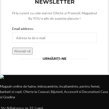
NEWSLETTER
Fii la curent cu cele mai noi Oferte si Promotii. Magazinul
By YOU e plin de surprize placute !
Email address:
URMĂRIȚI-NE
Magazin online de haine, imbracaminte, incaltaminte, pentru femei,
barbati si copii. Oferte la Ceasuri, Bijuterii, Accesorii si Decoratiuni Casa
si Gradina
Str. N.Balcescu, nr. 22, Lugoj