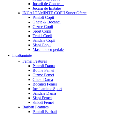
Jucarii de Construit
Jucarii de Imitatie
INCALTAMINTE COPII
Super Oferte
Pantofi Copii
Ghete & Bocanci
Cizme Copii
Sport Copii
Tenisi Copii
Sandale Copii
Slapi Copii
Masinute cu pedale
Incaltaminte
Femei
Features
Pantofi Dama
Botine Femei
Cizme Femei
Ghete Dama
Bocanci Femei
Incaltaminte Sport
Sandale Dama
Slapi Femei
Saboti Femei
Barbati
Features
Pantofi Barbati