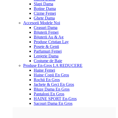
Slapi Dama
Botine Dama
Cizme Femei
Ghete Dama
Accesorii
Modele Noi
Ceasuri Dama
Bijuterii Femei
Bijuterii Au & Ag
Produse Cristian Lay
Posete & Genti
Parfumuri Femei
Lenjerie Dama
Costume de Baie
Produse En-Gros
LA REDUCERE
Haine Femei
Haine Copii En Gros
Rochii En Gros
Jachete & Geci En Gros
Bluze Dama En Gros
Pantaloni En Gros
HAINE SPORT En-Gros
Sacouri Dama En Gros