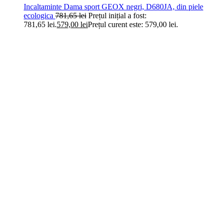
Incaltaminte Dama sport GEOX negri, D680JA, din piele
ecologica
781,65
lei
Prețul inițial a fost:
781,65 lei.
579,00
lei
Prețul curent este: 579,00 lei.