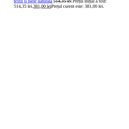
textil si piele naturala
514,35
lei
Prețul inițial a fost:
514,35 lei.
381,00
lei
Prețul curent este: 381,00 lei.