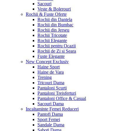
Sacouri
Veste & Bolerouri
Rochii & Fuste
Oferte
Rochii din Dantela
Rochii din Bumbac
Rochii din Jerseu
Rochii Tricotate
Rochii Elegante
Rochii pentru Ocazii
Rochii de Zi si Seara
Fuste Elegante
New Concept
Exclusiv
Haine Sport
Haine de Vara
Trening
Tricouri Dama
Pantaloni Scurti
Pantaloni Treisferturi
Pantaloni Office & Casual
Sacouri Dama
Incaltaminte Femei
Reduceri
Pantofi Dama
Sport Femei
Sandale Dama
Saboti Dama