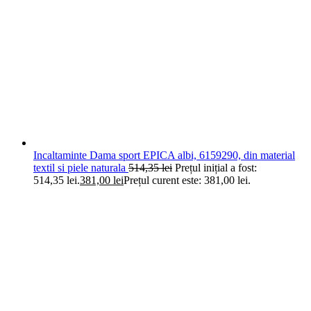
Incaltaminte Dama sport EPICA albi, 6159290, din material
textil si piele naturala
514,35
lei
Prețul inițial a fost:
514,35 lei.
381,00
lei
Prețul curent este: 381,00 lei.