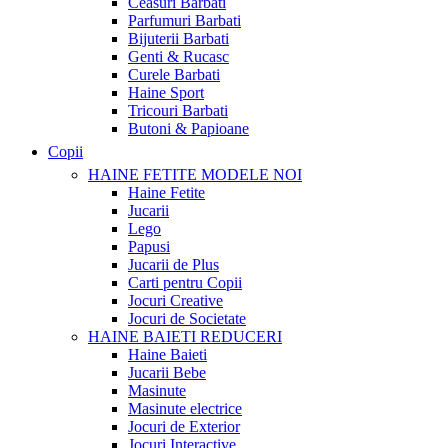
Ceasuri Barbati
Parfumuri Barbati
Bijuterii Barbati
Genti & Rucasc
Curele Barbati
Haine Sport
Tricouri Barbati
Butoni & Papioane
Copii
HAINE FETITE
MODELE NOI
Haine Fetite
Jucarii
Lego
Papusi
Jucarii de Plus
Carti pentru Copii
Jocuri Creative
Jocuri de Societate
HAINE BAIETI
REDUCERI
Haine Baieti
Jucarii Bebe
Masinute
Masinute electrice
Jocuri de Exterior
Jocuri Interactive