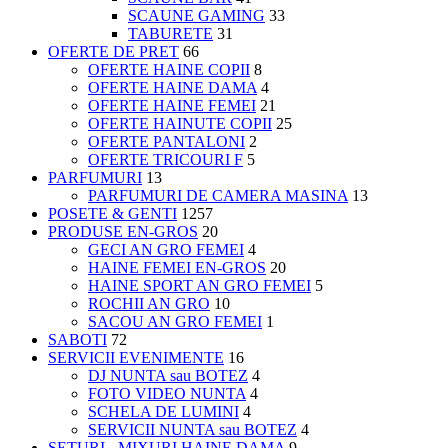
SCAUNE GAMING
33
TABURETE
31
OFERTE DE PRET
66
OFERTE HAINE COPII
8
OFERTE HAINE DAMA
4
OFERTE HAINE FEMEI
21
OFERTE HAINUTE COPII
25
OFERTE PANTALONI
2
OFERTE TRICOURI F
5
PARFUMURI
13
PARFUMURI DE CAMERA MASINA
13
POSETE & GENTI
1257
PRODUSE EN-GROS
20
GECI AN GRO FEMEI
4
HAINE FEMEI EN-GROS
20
HAINE SPORT AN GRO FEMEI
5
ROCHII AN GRO
10
SACOU AN GRO FEMEI
1
SABOTI
72
SERVICII EVENIMENTE
16
DJ NUNTA sau BOTEZ
4
FOTO VIDEO NUNTA
4
SCHELA DE LUMINI
4
SERVICII NUNTA sau BOTEZ
4
SETURI - MIXURI HAINE DAMA
9