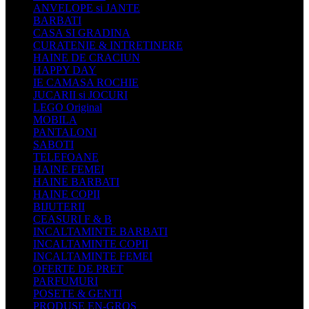
ANVELOPE si JANTE
BARBATI
CASA SI GRADINA
CURATENIE & INTRETINERE
HAINE DE CRACIUN
HAPPY DAY
IE CAMASA ROCHIE
JUCARII si JOCURI
LEGO Original
MOBILA
PANTALONI
SABOTI
TELEFOANE
HAINE FEMEI
HAINE BARBATI
HAINE COPII
BIJUTERII
CEASURI F & B
INCALTAMINTE BARBATI
INCALTAMINTE COPII
INCALTAMINTE FEMEI
OFERTE DE PRET
PARFUMURI
POSETE & GENTI
PRODUSE EN-GROS