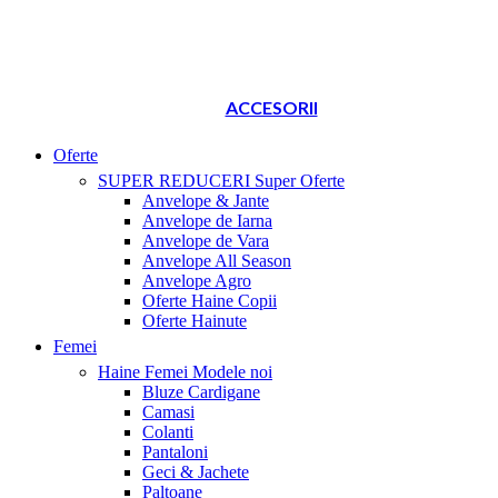
ACCESORII
Oferte
SUPER REDUCERI
Super Oferte
Anvelope & Jante
Anvelope de Iarna
Anvelope de Vara
Anvelope All Season
Anvelope Agro
Oferte Haine Copii
Oferte Hainute
Femei
Haine Femei
Modele noi
Bluze Cardigane
Camasi
Colanti
Pantaloni
Geci & Jachete
Paltoane