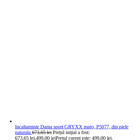
Incaltaminte Dama sport GRYXX maro, P5077, din piele
naturala
673,65
lei
Prețul inițial a fost:
673,65 lei.
499,00
lei
Prețul curent este: 499,00 lei.