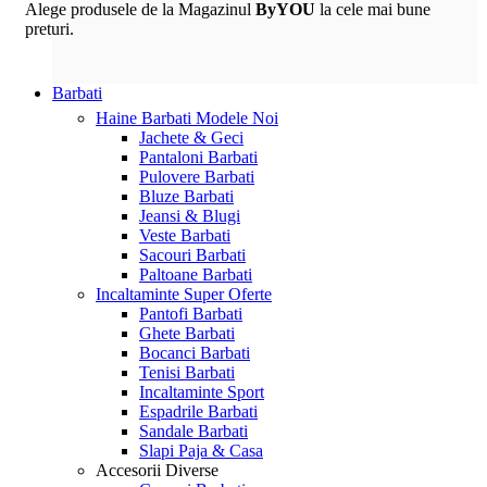
Alege produsele de la Magazinul
ByYOU
la cele mai bune
preturi.
Barbati
Haine Barbati
Modele Noi
Jachete & Geci
Pantaloni Barbati
Pulovere Barbati
Bluze Barbati
Jeansi & Blugi
Veste Barbati
Sacouri Barbati
Paltoane Barbati
Incaltaminte
Super Oferte
Pantofi Barbati
Ghete Barbati
Bocanci Barbati
Tenisi Barbati
Incaltaminte Sport
Espadrile Barbati
Sandale Barbati
Slapi Paja & Casa
Accesorii
Diverse