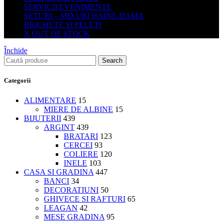
SERVICII EVENIMENTE
SETURI – MIXURI HAINE DAMA
BRICHETE SI PELETI
X OUT OF STOCK
Închide
Search
Categorii
ALIMENTARE
15
MIERE DE ALBINE
15
BIJUTERII
439
ARGINT
439
BRATARI
123
CERCEI
93
COLIERE
120
INELE
103
CASA SI GRADINA
447
BANCI
34
DECORATIUNI
50
GHIVECE SI RAFTURI
65
LEAGAN
42
MESE GRADINA
95