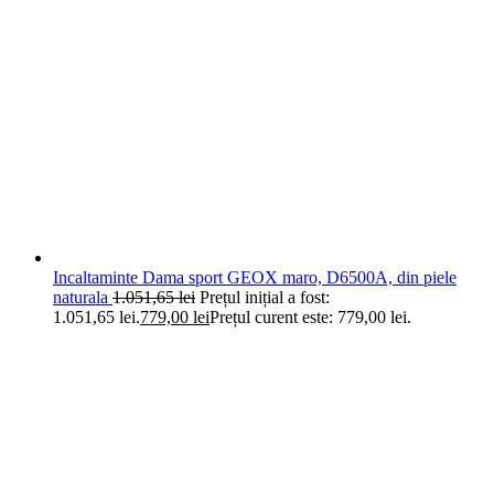
Incaltaminte Dama sport GEOX maro, D6500A, din piele
naturala
1.051,65
lei
Prețul inițial a fost:
1.051,65 lei.
779,00
lei
Prețul curent este: 779,00 lei.