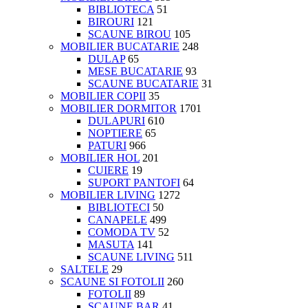
BIBLIOTECA
51
BIROURI
121
SCAUNE BIROU
105
MOBILIER BUCATARIE
248
DULAP
65
MESE BUCATARIE
93
SCAUNE BUCATARIE
31
MOBILIER COPII
35
MOBILIER DORMITOR
1701
DULAPURI
610
NOPTIERE
65
PATURI
966
MOBILIER HOL
201
CUIERE
19
SUPORT PANTOFI
64
MOBILIER LIVING
1272
BIBLIOTECI
50
CANAPELE
499
COMODA TV
52
MASUTA
141
SCAUNE LIVING
511
SALTELE
29
SCAUNE SI FOTOLII
260
FOTOLII
89
SCAUNE BAR
41