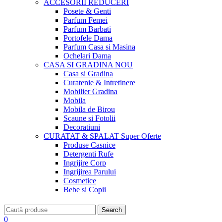
ACCESORII
REDUCERI
Posete & Genti
Parfum Femei
Parfum Barbati
Portofele Dama
Parfum Casa si Masina
Ochelari Dama
CASA SI GRADINA
NOU
Casa si Gradina
Curatenie & Intretinere
Mobilier Gradina
Mobila
Mobila de Birou
Scaune si Fotolii
Decoratiuni
CURATAT & SPALAT
Super Oferte
Produse Casnice
Detergenti Rufe
Ingrijire Corp
Ingrijirea Parului
Cosmetice
Bebe si Copii
Search
0