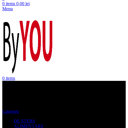
0
items
0,00
lei
Menu
0
items
Moldova Noua
Categorii
DE STERS
ALIMENTARE