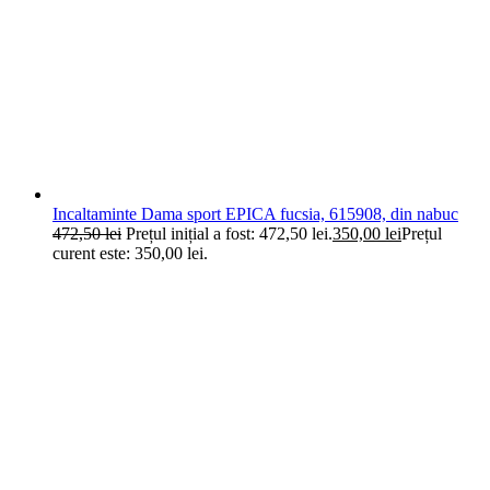
Incaltaminte Dama sport EPICA fucsia, 615908, din nabuc
472,50
lei
Prețul inițial a fost: 472,50 lei.
350,00
lei
Prețul
curent este: 350,00 lei.