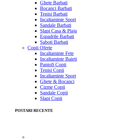
Ghete Barbati
Bocanci Barbati
Tenisi Barbati
Incaltaminte Sport
Sandale Barbati
Slapi Casa & Plaja
Espadrile Barbati
Saboti Barbati
Copii
Oferte
Incaltaminte Fete
Incaltaminte Baieti
Pantofi Copii
Tenisi Copii
Incaltaminte Sport
Ghete & Bocanci
Cizme Copii
Sandale Copii
Slapi Copii
POSTARI RECENTE