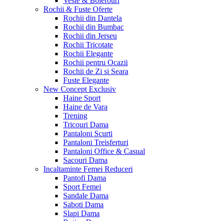
Veste & Bolerouri
Rochii & Fuste
Oferte
Rochii din Dantela
Rochii din Bumbac
Rochii din Jerseu
Rochii Tricotate
Rochii Elegante
Rochii pentru Ocazii
Rochii de Zi si Seara
Fuste Elegante
New Concept
Exclusiv
Haine Sport
Haine de Vara
Trening
Tricouri Dama
Pantaloni Scurti
Pantaloni Treisferturi
Pantaloni Office & Casual
Sacouri Dama
Incaltaminte Femei
Reduceri
Pantofi Dama
Sport Femei
Sandale Dama
Saboti Dama
Slapi Dama