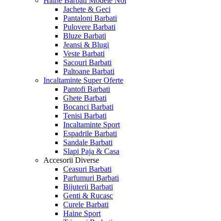
Haine Barbati
Modele Noi
Jachete & Geci
Pantaloni Barbati
Pulovere Barbati
Bluze Barbati
Jeansi & Blugi
Veste Barbati
Sacouri Barbati
Paltoane Barbati
Incaltaminte
Super Oferte
Pantofi Barbati
Ghete Barbati
Bocanci Barbati
Tenisi Barbati
Incaltaminte Sport
Espadrile Barbati
Sandale Barbati
Slapi Paja & Casa
Accesorii
Diverse
Ceasuri Barbati
Parfumuri Barbati
Bijuterii Barbati
Genti & Rucasc
Curele Barbati
Haine Sport