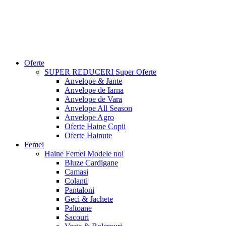
Oferte
SUPER REDUCERI
Super Oferte
Anvelope & Jante
Anvelope de Iarna
Anvelope de Vara
Anvelope All Season
Anvelope Agro
Oferte Haine Copii
Oferte Hainute
Femei
Haine Femei
Modele noi
Bluze Cardigane
Camasi
Colanti
Pantaloni
Geci & Jachete
Paltoane
Sacouri