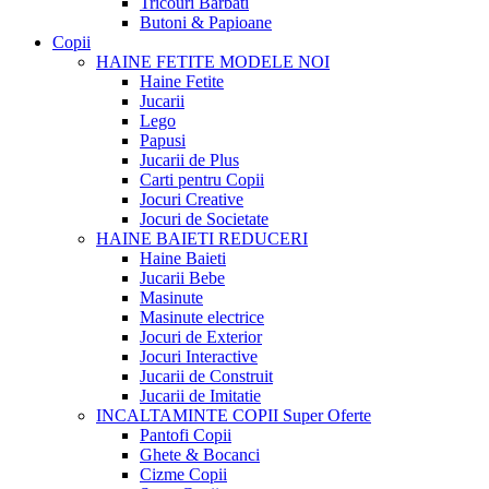
Tricouri Barbati
Butoni & Papioane
Copii
HAINE FETITE
MODELE NOI
Haine Fetite
Jucarii
Lego
Papusi
Jucarii de Plus
Carti pentru Copii
Jocuri Creative
Jocuri de Societate
HAINE BAIETI
REDUCERI
Haine Baieti
Jucarii Bebe
Masinute
Masinute electrice
Jocuri de Exterior
Jocuri Interactive
Jucarii de Construit
Jucarii de Imitatie
INCALTAMINTE COPII
Super Oferte
Pantofi Copii
Ghete & Bocanci
Cizme Copii