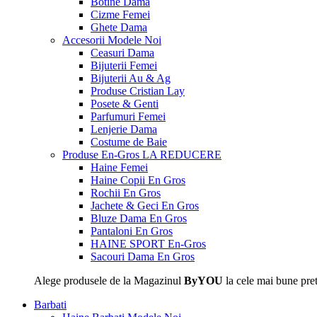
Botine Dama
Cizme Femei
Ghete Dama
Accesorii
Modele Noi
Ceasuri Dama
Bijuterii Femei
Bijuterii Au & Ag
Produse Cristian Lay
Posete & Genti
Parfumuri Femei
Lenjerie Dama
Costume de Baie
Produse En-Gros
LA REDUCERE
Haine Femei
Haine Copii En Gros
Rochii En Gros
Jachete & Geci En Gros
Bluze Dama En Gros
Pantaloni En Gros
HAINE SPORT En-Gros
Sacouri Dama En Gros
Alege produsele de la Magazinul
ByYOU
la cele mai bune pret
Barbati