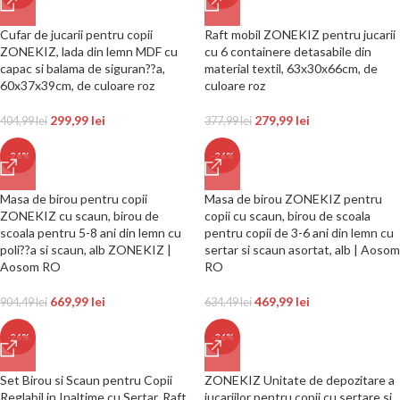
Cufar de jucarii pentru copii
Raft mobil ZONEKIZ pentru jucarii
ZONEKIZ, lada din lemn MDF cu
cu 6 containere detasabile din
capac si balama de siguran??a,
material textil, 63x30x66cm, de
60x37x39cm, de culoare roz
culoare roz
299,99
lei
279,99
lei
404,99
lei
377,99
lei
-26%
-26%
Masa de birou pentru copii
Masa de birou ZONEKIZ pentru
ZONEKIZ cu scaun, birou de
copii cu scaun, birou de scoala
scoala pentru 5-8 ani din lemn cu
pentru copii de 3-6 ani din lemn cu
poli??a si scaun, alb ZONEKIZ |
sertar si scaun asortat, alb | Aosom
Aosom RO
RO
669,99
lei
469,99
lei
904,49
lei
634,49
lei
-26%
-26%
Set Birou si Scaun pentru Copii
ZONEKIZ Unitate de depozitare a
Reglabil in Inaltime cu Sertar, Raft
jucariilor pentru copii cu sertare si