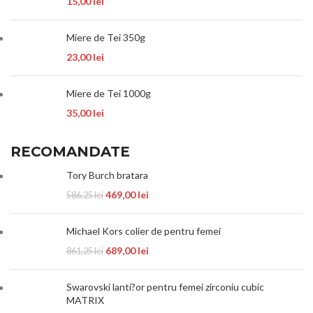
15,00
lei
Miere de Tei 350g
23,00
lei
Miere de Tei 1000g
35,00
lei
RECOMANDATE
Tory Burch bratara
469,00
lei
586,25
lei
Michael Kors colier de pentru femei
689,00
lei
861,25
lei
Swarovski lanti?or pentru femei zirconiu cubic
MATRIX