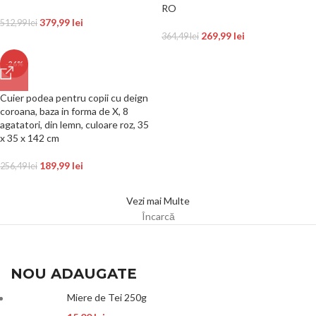
RO
379,99
lei
512,99
lei
269,99
lei
364,49
lei
-26%
Cuier podea pentru copii cu deign
coroana, baza in forma de X, 8
agatatori, din lemn, culoare roz, 35
x 35 x 142 cm
189,99
lei
256,49
lei
Vezi mai Multe
Încarcă
NOU ADAUGATE
Miere de Tei 250g