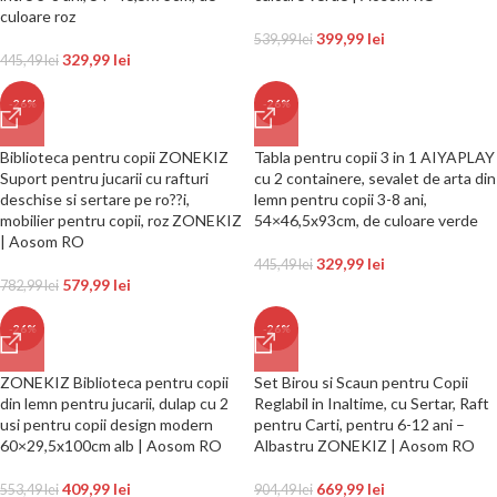
culoare roz
399,99
lei
539,99
lei
329,99
lei
445,49
lei
-26%
-26%
Biblioteca pentru copii ZONEKIZ
Tabla pentru copii 3 in 1 AIYAPLAY
Suport pentru jucarii cu rafturi
cu 2 containere, sevalet de arta din
deschise si sertare pe ro??i,
lemn pentru copii 3-8 ani,
mobilier pentru copii, roz ZONEKIZ
54×46,5x93cm, de culoare verde
| Aosom RO
329,99
lei
445,49
lei
579,99
lei
782,99
lei
-26%
-26%
ZONEKIZ Biblioteca pentru copii
Set Birou si Scaun pentru Copii
din lemn pentru jucarii, dulap cu 2
Reglabil in Inaltime, cu Sertar, Raft
usi pentru copii design modern
pentru Carti, pentru 6-12 ani –
60×29,5x100cm alb | Aosom RO
Albastru ZONEKIZ | Aosom RO
409,99
lei
669,99
lei
553,49
lei
904,49
lei