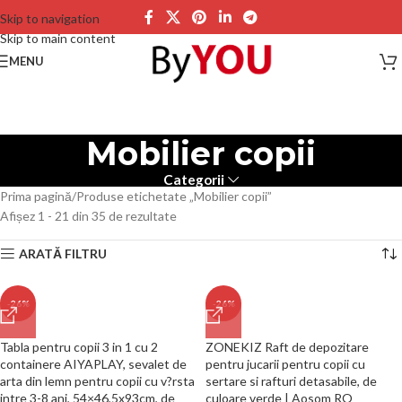
Skip to navigation
Skip to main content
MENU
Mobilier copii
Categorii
Prima pagină
Produse etichetate „Mobilier copii”
Afișez 1 - 21 din 35 de rezultate
ARATĂ FILTRU
-26%
-26%
Tabla pentru copii 3 in 1 cu 2
ZONEKIZ Raft de depozitare
containere AIYAPLAY, sevalet de
pentru jucarii pentru copii cu
arta din lemn pentru copii cu v?rsta
sertare si rafturi detasabile, de
intre 3-8 ani, 54×46,5x93cm, de
culoare verde | Aosom RO