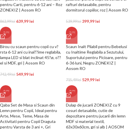
pentru Carti, pentru 6-12 ani – Roz
rafturi detasabile, pentru
ZONEKIZ | Aosom RO
dormitorul copiilor, roz | Aosom RO
639,99
lei
399,99
lei
863,99
lei
539,99
lei
-26%
-26%
Birou cu scaun pentru copii cu v?
Scaun Inalt Pliabil pentru Bebelusi
rsta 6-12 ani cu inal??ime reglabila,
cu Inaltime Reglabila a Sezutului,
lampa LED si blat inclinat 45?ø, o??
Suportului pentru Picioare, pentru
el si MDF, gri | Aosom RO
6-36 luni, Negru ZONEKIZ |
Aosom RO
549,99
lei
742,49
lei
529,99
lei
715,49
lei
-26%
-26%
Qaba Set de Masa si Scaun din
Dulap de jucarii ZONEKIZ cu 9
Lemn pentru Copii, Ideal pentru
cosuri detasabile, cutie de
Arte, Mese, Teme, Masa de
depozitare pentru jucarii din lemn
Activitati pentru Copii Draguta
MDF si material textil,
pentru Varsta de 3 ani +, Gri
63x30x60cm, gri si alb | AOSOM