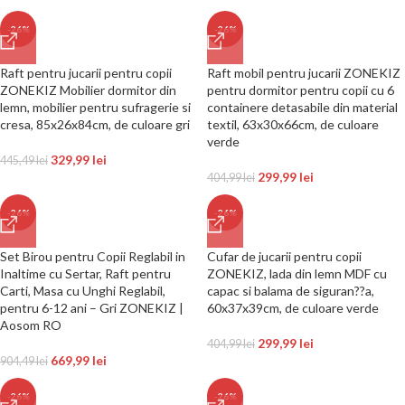
-26%
-26%
Raft pentru jucarii pentru copii
Raft mobil pentru jucarii ZONEKIZ
ZONEKIZ Mobilier dormitor din
pentru dormitor pentru copii cu 6
lemn, mobilier pentru sufragerie si
containere detasabile din material
cresa, 85x26x84cm, de culoare gri
textil, 63x30x66cm, de culoare
verde
329,99
lei
445,49
lei
299,99
lei
404,99
lei
-26%
-26%
Set Birou pentru Copii Reglabil in
Cufar de jucarii pentru copii
Inaltime cu Sertar, Raft pentru
ZONEKIZ, lada din lemn MDF cu
Carti, Masa cu Unghi Reglabil,
capac si balama de siguran??a,
pentru 6-12 ani – Gri ZONEKIZ |
60x37x39cm, de culoare verde
Aosom RO
299,99
lei
404,99
lei
669,99
lei
904,49
lei
-26%
-26%