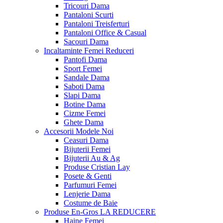
Tricouri Dama
Pantaloni Scurti
Pantaloni Treisferturi
Pantaloni Office & Casual
Sacouri Dama
Incaltaminte Femei
Reduceri
Pantofi Dama
Sport Femei
Sandale Dama
Saboti Dama
Slapi Dama
Botine Dama
Cizme Femei
Ghete Dama
Accesorii
Modele Noi
Ceasuri Dama
Bijuterii Femei
Bijuterii Au & Ag
Produse Cristian Lay
Posete & Genti
Parfumuri Femei
Lenjerie Dama
Costume de Baie
Produse En-Gros
LA REDUCERE
Haine Femei