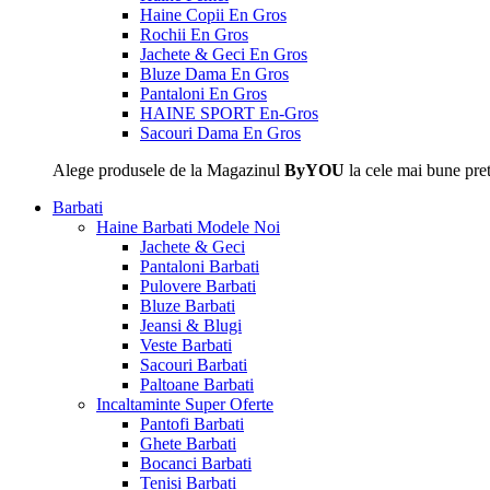
Haine Copii En Gros
Rochii En Gros
Jachete & Geci En Gros
Bluze Dama En Gros
Pantaloni En Gros
HAINE SPORT En-Gros
Sacouri Dama En Gros
Alege produsele de la Magazinul
ByYOU
la cele mai bune pret
Barbati
Haine Barbati
Modele Noi
Jachete & Geci
Pantaloni Barbati
Pulovere Barbati
Bluze Barbati
Jeansi & Blugi
Veste Barbati
Sacouri Barbati
Paltoane Barbati
Incaltaminte
Super Oferte
Pantofi Barbati
Ghete Barbati
Bocanci Barbati
Tenisi Barbati