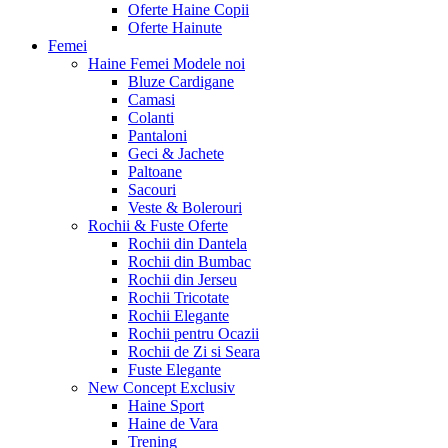
Oferte Haine Copii
Oferte Hainute
Femei
Haine Femei
Modele noi
Bluze Cardigane
Camasi
Colanti
Pantaloni
Geci & Jachete
Paltoane
Sacouri
Veste & Bolerouri
Rochii & Fuste
Oferte
Rochii din Dantela
Rochii din Bumbac
Rochii din Jerseu
Rochii Tricotate
Rochii Elegante
Rochii pentru Ocazii
Rochii de Zi si Seara
Fuste Elegante
New Concept
Exclusiv
Haine Sport
Haine de Vara
Trening