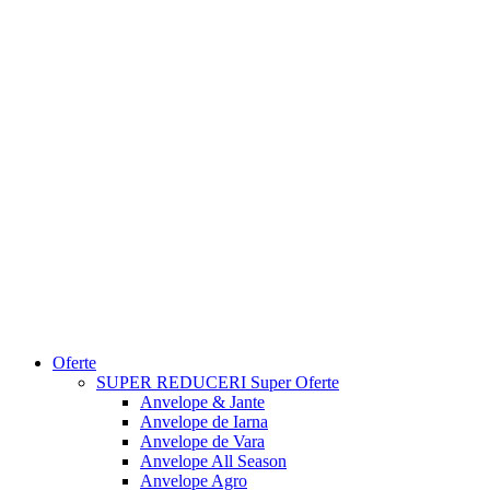
Oferte
SUPER REDUCERI
Super Oferte
Anvelope & Jante
Anvelope de Iarna
Anvelope de Vara
Anvelope All Season
Anvelope Agro