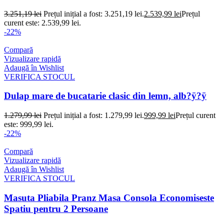
3.251,19
lei
Prețul inițial a fost: 3.251,19 lei.
2.539,99
lei
Prețul
curent este: 2.539,99 lei.
-22%
Compară
Vizualizare rapidă
Adaugă în Wishlist
VERIFICA STOCUL
Dulap mare de bucatarie clasic din lemn, alb?ÿ?ÿ
1.279,99
lei
Prețul inițial a fost: 1.279,99 lei.
999,99
lei
Prețul curent
este: 999,99 lei.
-22%
Compară
Vizualizare rapidă
Adaugă în Wishlist
VERIFICA STOCUL
Masuta Pliabila Pranz Masa Consola Economiseste
Spatiu pentru 2 Persoane