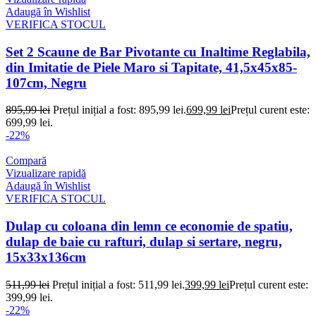
Adaugă în Wishlist
VERIFICA STOCUL
Set 2 Scaune de Bar Pivotante cu Inaltime Reglabila,
din Imitatie de Piele Maro si Tapitate, 41,5x45x85-
107cm, Negru
895,99
lei
Prețul inițial a fost: 895,99 lei.
699,99
lei
Prețul curent este:
699,99 lei.
-22%
Compară
Vizualizare rapidă
Adaugă în Wishlist
VERIFICA STOCUL
Dulap cu coloana din lemn ce economie de spatiu,
dulap de baie cu rafturi, dulap si sertare, negru,
15x33x136cm
511,99
lei
Prețul inițial a fost: 511,99 lei.
399,99
lei
Prețul curent este:
399,99 lei.
-22%