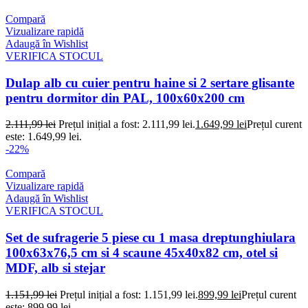
Compară
Vizualizare rapidă
Adaugă în Wishlist
VERIFICA STOCUL
Dulap alb cu cuier pentru haine si 2 sertare glisante
pentru dormitor din PAL, 100x60x200 cm
2.111,99
lei
Prețul inițial a fost: 2.111,99 lei.
1.649,99
lei
Prețul curent
este: 1.649,99 lei.
-22%
Compară
Vizualizare rapidă
Adaugă în Wishlist
VERIFICA STOCUL
Set de sufragerie 5 piese cu 1 masa dreptunghiulara
100x63x76,5 cm si 4 scaune 45x40x82 cm, otel si
MDF, alb si stejar
1.151,99
lei
Prețul inițial a fost: 1.151,99 lei.
899,99
lei
Prețul curent
este: 899,99 lei.