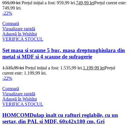
959,99
lei
Prețul inițial a fost: 959,99 lei.
749,99
lei
Prețul curent este:
749,99 lei.
-22%
Compară
Vizualizare rapidă
Adaugă în Wishlist
VERIFICA STOCUL
Set masa si scaune 5 buc, masa dreptunghiulara din
metal si MDF si 4 scaune de sufragerie
1.535,99
lei
Prețul inițial a fost: 1.535,99 lei.
1.199,99
lei
Prețul
curent este: 1.199,99 lei.
-22%
Compară
Vizualizare rapidă
Adaugă în Wishlist
VERIFICA STOCUL
HOMCOMDulap inalt cu rafturi reglabile, cu un
sertar, din PAL si MDF, 60x42x180 cm, Gri