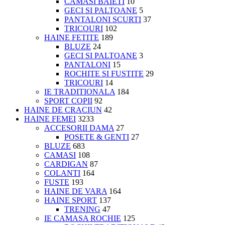
CAMASI BAIETI
10
GECI SI PALTOANE
5
PANTALONI SCURTI
37
TRICOURI
102
HAINE FETITE
189
BLUZE
24
GECI SI PALTOANE
3
PANTALONI
15
ROCHITE SI FUSTITE
29
TRICOURI
14
IE TRADITIONALA
184
SPORT COPII
92
HAINE DE CRACIUN
42
HAINE FEMEI
3233
ACCESORII DAMA
27
POSETE & GENTI
27
BLUZE
683
CAMASI
108
CARDIGAN
87
COLANTI
164
FUSTE
193
HAINE DE VARA
164
HAINE SPORT
137
TRENING
47
IE CAMASA ROCHIE
125