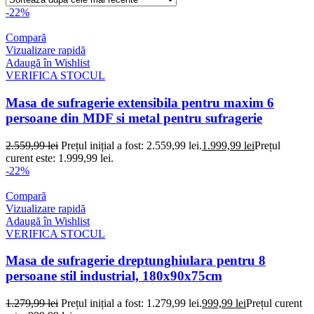
-22%
Compară
Vizualizare rapidă
Adaugă în Wishlist
VERIFICA STOCUL
Masa de sufragerie extensibila pentru maxim 6
persoane din MDF si metal pentru sufragerie
2.559,99
lei
Prețul inițial a fost: 2.559,99 lei.
1.999,99
lei
Prețul
curent este: 1.999,99 lei.
-22%
Compară
Vizualizare rapidă
Adaugă în Wishlist
VERIFICA STOCUL
Masa de sufragerie dreptunghiulara pentru 8
persoane stil industrial, 180x90x75cm
1.279,99
lei
Prețul inițial a fost: 1.279,99 lei.
999,99
lei
Prețul curent