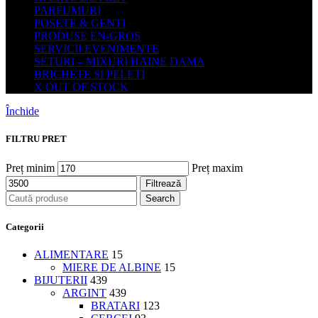
PARFUMURI
POSETE & GENTI
PRODUSE EN-GROS
SERVICII EVENIMENTE
SETURI – MIXURI HAINE DAMA
BRICHETE SI PELETI
X OUT OF STOCK
Închide
FILTRU PRET
Preț minim
Preț maxim
Filtrează
Search
Categorii
ALIMENTARE
15
MIERE DE ALBINE
15
BIJUTERII
439
ARGINT
439
BRATARI
123