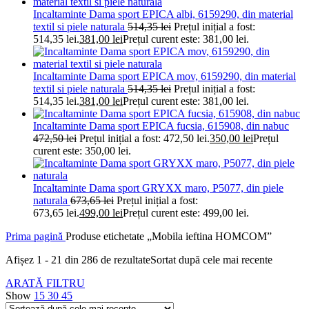
Incaltaminte Dama sport EPICA albi, 6159290, din material
textil si piele naturala
514,35
lei
Prețul inițial a fost:
514,35 lei.
381,00
lei
Prețul curent este: 381,00 lei.
Incaltaminte Dama sport EPICA mov, 6159290, din material
textil si piele naturala
514,35
lei
Prețul inițial a fost:
514,35 lei.
381,00
lei
Prețul curent este: 381,00 lei.
Incaltaminte Dama sport EPICA fucsia, 615908, din nabuc
472,50
lei
Prețul inițial a fost: 472,50 lei.
350,00
lei
Prețul
curent este: 350,00 lei.
Incaltaminte Dama sport GRYXX maro, P5077, din piele
naturala
673,65
lei
Prețul inițial a fost:
673,65 lei.
499,00
lei
Prețul curent este: 499,00 lei.
Prima pagină
Produse etichetate „Mobila ieftina HOMCOM”
Afișez 1 - 21 din 286 de rezultate
Sortat după cele mai recente
ARATĂ FILTRU
Show
15
30
45