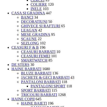
CERCEI
93
COLIERE
120
INELE
103
CASA SI GRADINA
447
BANCI
34
DECORATIUNI
50
GHIVECE SI RAFTURI
65
LEAGAN
42
MESE GRADINA
95
SCAUNE
22
SEZLONG
102
CEASURI F & B
196
CEASURI BARBATI
10
CEASURI FEMEI
101
SMARTWATCH
85
DE STERS
30
HAINE BARBATI
1680
BLUZE BARBATI
136
JACHETE & GECI BARBATI
43
PANTALONI BARBATI
118
PANTALONI SPORT
118
SPORT BARBATI
115
TRICOURI BARBATI
1268
HAINE COPII
645
HAINE BAIETI
196