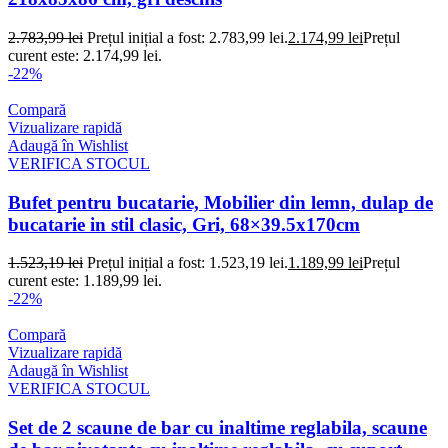
2.783,99
lei
Prețul inițial a fost: 2.783,99 lei.
2.174,99
lei
Prețul
curent este: 2.174,99 lei.
-22%
Compară
Vizualizare rapidă
Adaugă în Wishlist
VERIFICA STOCUL
Bufet pentru bucatarie, Mobilier din lemn, dulap de
bucatarie in stil clasic, Gri, 68×39.5x170cm
1.523,19
lei
Prețul inițial a fost: 1.523,19 lei.
1.189,99
lei
Prețul
curent este: 1.189,99 lei.
-22%
Compară
Vizualizare rapidă
Adaugă în Wishlist
VERIFICA STOCUL
Set de 2 scaune de bar cu inaltime reglabila, scaune