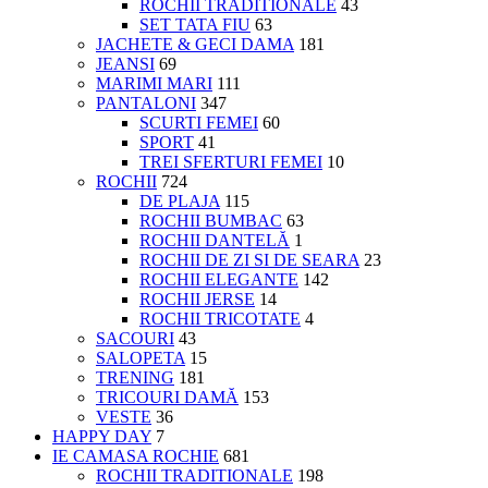
ROCHII TRADITIONALE
43
SET TATA FIU
63
JACHETE & GECI DAMA
181
JEANSI
69
MARIMI MARI
111
PANTALONI
347
SCURTI FEMEI
60
SPORT
41
TREI SFERTURI FEMEI
10
ROCHII
724
DE PLAJA
115
ROCHII BUMBAC
63
ROCHII DANTELĂ
1
ROCHII DE ZI SI DE SEARA
23
ROCHII ELEGANTE
142
ROCHII JERSE
14
ROCHII TRICOTATE
4
SACOURI
43
SALOPETA
15
TRENING
181
TRICOURI DAMĂ
153
VESTE
36
HAPPY DAY
7
IE CAMASA ROCHIE
681
ROCHII TRADITIONALE
198