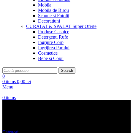
Mobila
Mobila de Birou
Scaune si Fotolii
Decoratiuni
CURATAT & SPALAT
Super Oferte
Produse Casnice
Detergenti Rufe
Ingrijire Corp
Ingrijirea Parului
Cosmetice
Bebe si Copii
Search
0
0
items
0,00
lei
Menu
0
items
Mobila ieftina HOMCOM
Categorii