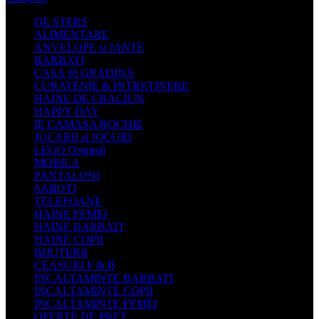
DE STERS
ALIMENTARE
ANVELOPE si JANTE
BARBATI
CASA SI GRADINA
CURATENIE & INTRETINERE
HAINE DE CRACIUN
HAPPY DAY
IE CAMASA ROCHIE
JUCARII si JOCURI
LEGO Original
MOBILA
PANTALONI
SABOTI
TELEFOANE
HAINE FEMEI
HAINE BARBATI
HAINE COPII
BIJUTERII
CEASURI F & B
INCALTAMINTE BARBATI
INCALTAMINTE COPII
INCALTAMINTE FEMEI
OFERTE DE PRET