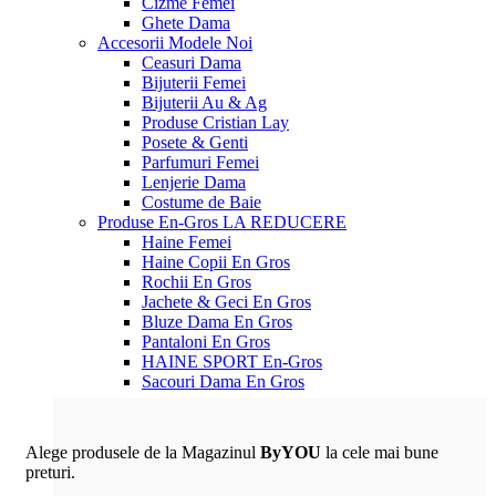
Cizme Femei
Ghete Dama
Accesorii
Modele Noi
Ceasuri Dama
Bijuterii Femei
Bijuterii Au & Ag
Produse Cristian Lay
Posete & Genti
Parfumuri Femei
Lenjerie Dama
Costume de Baie
Produse En-Gros
LA REDUCERE
Haine Femei
Haine Copii En Gros
Rochii En Gros
Jachete & Geci En Gros
Bluze Dama En Gros
Pantaloni En Gros
HAINE SPORT En-Gros
Sacouri Dama En Gros
Alege produsele de la Magazinul
ByYOU
la cele mai bune
preturi.