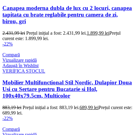
Canapea moderna dubla de lux cu 2 locuri, canapea
tapitata cu brate reglabile pentru camera de zi,
birou, gri
2.431,99
lei
Prețul inițial a fost: 2.431,99 lei.
1.899,99
lei
Prețul
curent este: 1.899,99 lei.
-22%
Compară
Vizualizare rapidă
Adaugă în Wishlist
VERIFICA STOCUL
Mobilier Multifunctional Stil Nordic, Dulapior Doua
Usi cu Sertare pentru Bucatarie si Hol,
100x40x79.5cm, Multicolor
883,19
lei
Prețul inițial a fost: 883,19 lei.
689,99
lei
Prețul curent este:
689,99 lei.
-22%
Compară
Vizualizare rapidă