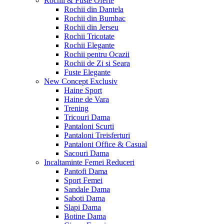
Rochii & Fuste
Oferte
Rochii din Dantela
Rochii din Bumbac
Rochii din Jerseu
Rochii Tricotate
Rochii Elegante
Rochii pentru Ocazii
Rochii de Zi si Seara
Fuste Elegante
New Concept
Exclusiv
Haine Sport
Haine de Vara
Trening
Tricouri Dama
Pantaloni Scurti
Pantaloni Treisferturi
Pantaloni Office & Casual
Sacouri Dama
Incaltaminte Femei
Reduceri
Pantofi Dama
Sport Femei
Sandale Dama
Saboti Dama
Slapi Dama
Botine Dama