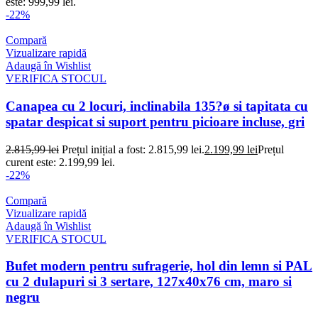
este: 999,99 lei.
-22%
Compară
Vizualizare rapidă
Adaugă în Wishlist
VERIFICA STOCUL
Canapea cu 2 locuri, inclinabila 135?ø si tapitata cu
spatar despicat si suport pentru picioare incluse, gri
2.815,99
lei
Prețul inițial a fost: 2.815,99 lei.
2.199,99
lei
Prețul
curent este: 2.199,99 lei.
-22%
Compară
Vizualizare rapidă
Adaugă în Wishlist
VERIFICA STOCUL
Bufet modern pentru sufragerie, hol din lemn si PAL
cu 2 dulapuri si 3 sertare, 127x40x76 cm, maro si
negru