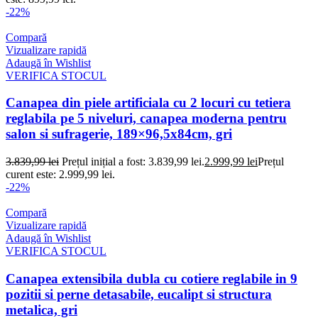
-22%
Compară
Vizualizare rapidă
Adaugă în Wishlist
VERIFICA STOCUL
Canapea din piele artificiala cu 2 locuri cu tetiera
reglabila pe 5 niveluri, canapea moderna pentru
salon si sufragerie, 189×96,5x84cm, gri
3.839,99
lei
Prețul inițial a fost: 3.839,99 lei.
2.999,99
lei
Prețul
curent este: 2.999,99 lei.
-22%
Compară
Vizualizare rapidă
Adaugă în Wishlist
VERIFICA STOCUL
Canapea extensibila dubla cu cotiere reglabile in 9
pozitii si perne detasabile, eucalipt si structura
metalica, gri