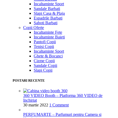
Incaltaminte Sport
Sandale Barbati
Slapi Casa & Plaja
Espadrile Barbati
Saboti Barbati
Copii
Oferte
Incaltaminte Fete
Incaltaminte Baieti
Pantofi Copii
Tenisi Copii
Incaltaminte Sport
Ghete & Bocanci
Cizme Copii
Sandale Copii
Slapi Copii
POSTARI RECENTE
360 VIDEO Booth – Platforma 360 VIDEO de
Inchiriat
30 martie 2022
1 Comment
PERFUMARTE – Parfumuri pentru Camera si