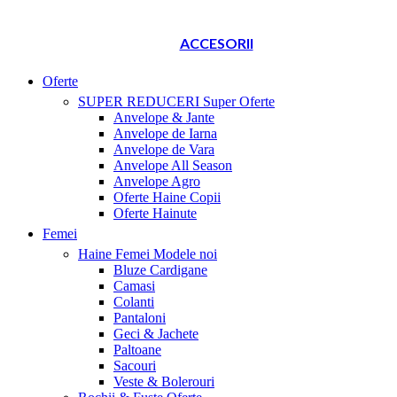
ACCESORII
Oferte
SUPER REDUCERI
Super Oferte
Anvelope & Jante
Anvelope de Iarna
Anvelope de Vara
Anvelope All Season
Anvelope Agro
Oferte Haine Copii
Oferte Hainute
Femei
Haine Femei
Modele noi
Bluze Cardigane
Camasi
Colanti
Pantaloni
Geci & Jachete
Paltoane
Sacouri
Veste & Bolerouri