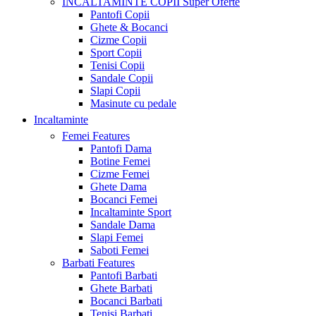
INCALTAMINTE COPII
Super Oferte
Pantofi Copii
Ghete & Bocanci
Cizme Copii
Sport Copii
Tenisi Copii
Sandale Copii
Slapi Copii
Masinute cu pedale
Incaltaminte
Femei
Features
Pantofi Dama
Botine Femei
Cizme Femei
Ghete Dama
Bocanci Femei
Incaltaminte Sport
Sandale Dama
Slapi Femei
Saboti Femei
Barbati
Features
Pantofi Barbati
Ghete Barbati
Bocanci Barbati
Tenisi Barbati