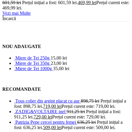
601,59
lei
Prețul inițial a fost: 601,59 lei.
469,99
lei
Prețul curent este:
469,99 lei.
Vezi mai Multe
Încarcă
NOU ADAUGATE
Miere de Tei 250g
15,00
lei
Miere de Tei 350g
23,00
lei
Miere de Tei 1000g
35,00
lei
RECOMANDATE
Tous colier din argint placat cu aur
898,75
lei
Prețul inițial a
fost: 898,75 lei.
719,00
lei
Prețul curent este: 719,00 lei.
ZADIG&VOLTAIRE inel
911,25
lei
Prețul inițial a fost:
911,25 lei.
729,00
lei
Prețul curent este: 729,00 lei.
Patrizia Pepe cercei pentru femei
636,25
lei
Prețul inițial a
fost: 636,25 lei.
509,00
lei
Prețul curent este: 509,00 lei.