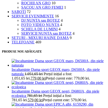
ROCHII AN GRO
10
SACOU AN GRO FEMEI
1
SABOTI
72
SERVICII EVENIMENTE
16
DJ NUNTA sau BOTEZ
4
FOTO VIDEO NUNTA
4
SCHELA DE LUMINI
4
SERVICII NUNTA sau BOTEZ
4
SETURI - MIXURI HAINE DAMA
9
TELEFOANE
469
PRODUSE NOU ADĂUGATE
Incaltaminte Dama sport GEOX maro, D6500A, din piele
naturala
1.051,65
lei
Prețul inițial a fost:
1.051,65 lei.
779,00
lei
Prețul curent este: 779,00 lei.
Incaltaminte Dama sport GEOX negri, D680JA, din piele
ecologica
781,65
lei
Prețul inițial a fost:
781,65 lei.
579,00
lei
Prețul curent este: 579,00 lei.