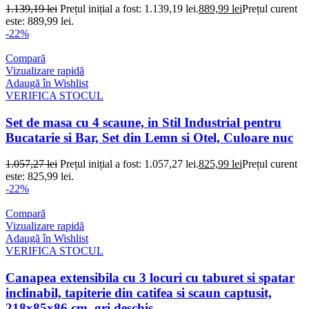
1.139,19
lei
Prețul inițial a fost: 1.139,19 lei.
889,99
lei
Prețul curent
este: 889,99 lei.
-22%
Compară
Vizualizare rapidă
Adaugă în Wishlist
VERIFICA STOCUL
Set de masa cu 4 scaune, in Stil Industrial pentru
Bucatarie si Bar, Set din Lemn si Otel, Culoare nuc
1.057,27
lei
Prețul inițial a fost: 1.057,27 lei.
825,99
lei
Prețul curent
este: 825,99 lei.
-22%
Compară
Vizualizare rapidă
Adaugă în Wishlist
VERIFICA STOCUL
Canapea extensibila cu 3 locuri cu taburet si spatar
inclinabil, tapiterie din catifea si scaun captusit,
218x85x86 cm, gri deschis