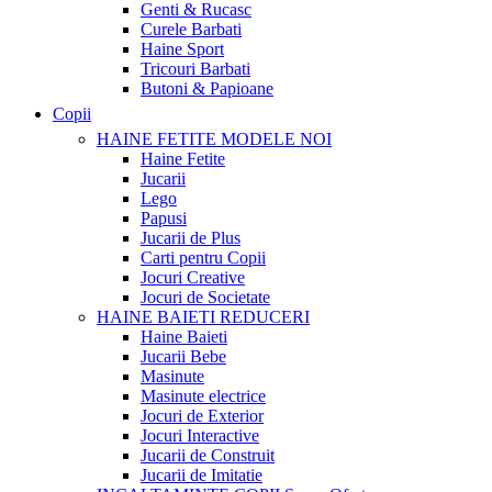
Genti & Rucasc
Curele Barbati
Haine Sport
Tricouri Barbati
Butoni & Papioane
Copii
HAINE FETITE
MODELE NOI
Haine Fetite
Jucarii
Lego
Papusi
Jucarii de Plus
Carti pentru Copii
Jocuri Creative
Jocuri de Societate
HAINE BAIETI
REDUCERI
Haine Baieti
Jucarii Bebe
Masinute
Masinute electrice
Jocuri de Exterior
Jocuri Interactive
Jucarii de Construit
Jucarii de Imitatie