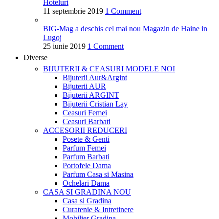
Hoteluri
11 septembrie 2019
1 Comment
BIG-Mag a deschis cel mai nou Magazin de Haine in
Lugoj
25 iunie 2019
1 Comment
Diverse
BIJUTERII & CEASURI
MODELE NOI
Bijuterii Aur&Argint
Bijuterii AUR
Bijuterii ARGINT
Bijuterii Cristian Lay
Ceasuri Femei
Ceasuri Barbati
ACCESORII
REDUCERI
Posete & Genti
Parfum Femei
Parfum Barbati
Portofele Dama
Parfum Casa si Masina
Ochelari Dama
CASA SI GRADINA
NOU
Casa si Gradina
Curatenie & Intretinere
Mobilier Gradina