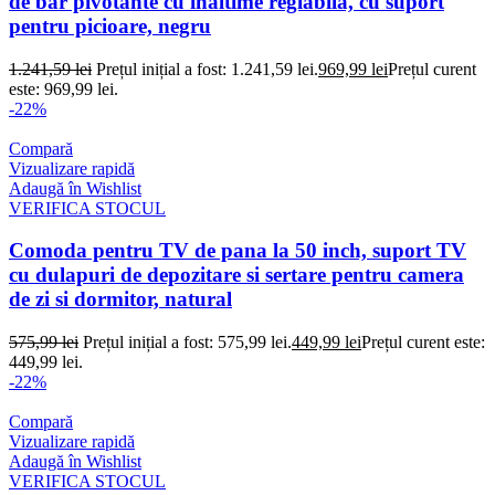
de bar pivotante cu inaltime reglabila, cu suport
pentru picioare, negru
1.241,59
lei
Prețul inițial a fost: 1.241,59 lei.
969,99
lei
Prețul curent
este: 969,99 lei.
-22%
Compară
Vizualizare rapidă
Adaugă în Wishlist
VERIFICA STOCUL
Comoda pentru TV de pana la 50 inch, suport TV
cu dulapuri de depozitare si sertare pentru camera
de zi si dormitor, natural
575,99
lei
Prețul inițial a fost: 575,99 lei.
449,99
lei
Prețul curent este:
449,99 lei.
-22%
Compară
Vizualizare rapidă
Adaugă în Wishlist
VERIFICA STOCUL