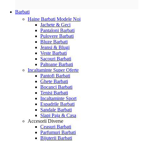
Barbati
Haine Barbati
Modele Noi
Jachete & Geci
Pantaloni Barbati
Pulovere Barbati
Bluze Barbati
Jeansi & Blugi
Veste Barbati
Sacouri Barbati
Paltoane Barbati
Incaltaminte
Super Oferte
Pantofi Barbati
Ghete Barbati
Bocanci Barbati
Tenisi Barbati
Incaltaminte Sport
Espadrile Barbati
Sandale Barbati
Slapi Paja & Casa
Accesorii
Diverse
Ceasuri Barbati
Parfumuri Barbati
Bijuterii Barbati