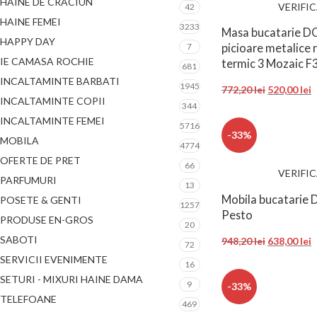
HAINE DE CRACIUN
VERIFI
42
HAINE FEMEI
3233
Masa bucatarie D
HAPPY DAY
picioare metalice 
7
IE CAMASA ROCHIE
termic 3 Mozaic F
681
INCALTAMINTE BARBATI
1945
772,20
lei
520,00
lei
INCALTAMINTE COPII
344
INCALTAMINTE FEMEI
5716
-33%
MOBILA
4774
OFERTE DE PRET
66
VERIFI
PARFUMURI
13
Mobila bucatarie
POSETE & GENTI
1257
Pesto
PRODUSE EN-GROS
20
SABOTI
948,20
lei
638,00
lei
72
SERVICII EVENIMENTE
16
SETURI - MIXURI HAINE DAMA
9
-33%
TELEFOANE
469