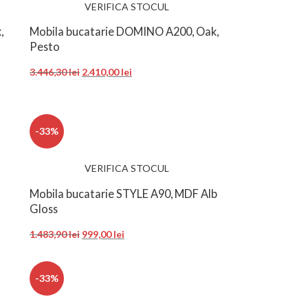
VERIFICA STOCUL
,
Mobila bucatarie DOMINO A200, Oak,
Pesto
3.446,30
lei
2.410,00
lei
-33%
VERIFICA STOCUL
Mobila bucatarie STYLE A90, MDF Alb
Gloss
1.483,90
lei
999,00
lei
-33%