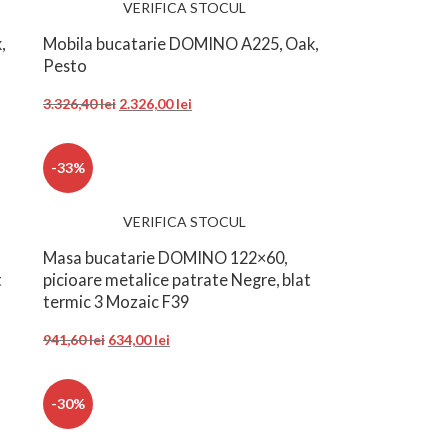
VERIFICA STOCUL
,
Mobila bucatarie DOMINO A225, Oak,
Pesto
3.326,40
lei
2.326,00
lei
-33%
VERIFICA STOCUL
Masa bucatarie DOMINO 122×60,
t
picioare metalice patrate Negre, blat
termic 3 Mozaic F39
941,60
lei
634,00
lei
-30%