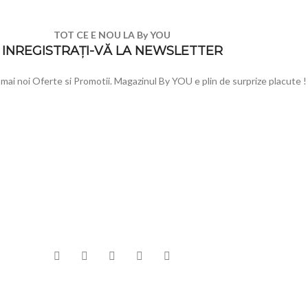
TOT CE E NOU LA By YOU
INREGISTRAȚI-VĂ LA NEWSLETTER
e mai noi Oferte si Promotii. Magazinul By YOU e plin de surprize placute !
NTE
INFORMATII
MENIU
DEO Booth – Platforma
Cum comand
Toate pr