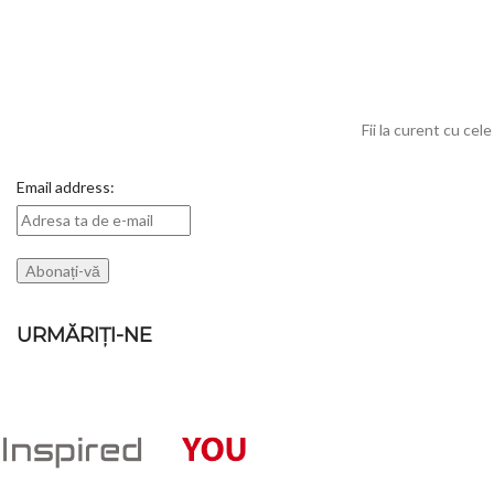
Fii la curent cu cel
Email address:
URMĂRIȚI-NE
POSTARI RECE
360 VI