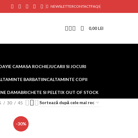
NEWSLETTER
CONTACT
FAQS
0,00
LEI
DAY
IE CAMASA ROCHIE
JUCARII SI JOCURI
ALTAMINTE BARBATI
INCALTAMINTE COPII
AINE DAMA
BRICHETE SI PELETI
X OUT OF STOCK
5
30
45
-30%