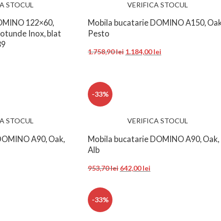
CA STOCUL
VERIFICA STOCUL
OMINO 122×60,
Mobila bucatarie DOMINO A150, Oak
rotunde Inox, blat
Pesto
39
1.758,90
lei
1.184,00
lei
-33%
CA STOCUL
VERIFICA STOCUL
 DOMINO A90, Oak,
Mobila bucatarie DOMINO A90, Oak,
Alb
953,70
lei
642,00
lei
-33%