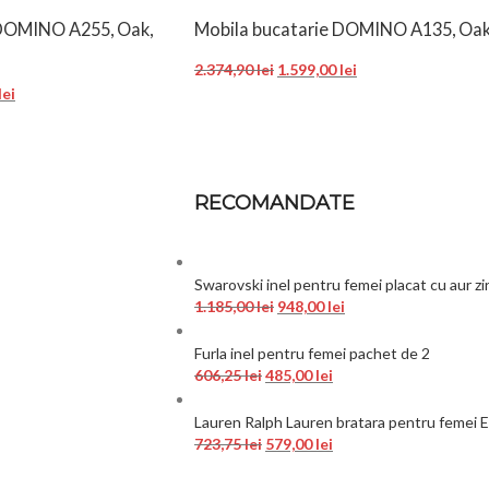
 DOMINO A255, Oak,
Mobila bucatarie DOMINO A135, Oa
2.374,90
lei
1.599,00
lei
lei
RECOMANDATE
Swarovski inel pentru femei placat cu aur z
1.185,00
lei
948,00
lei
Furla inel pentru femei pachet de 2
606,25
lei
485,00
lei
Lauren Ralph Lauren bratara pentru feme
723,75
lei
579,00
lei