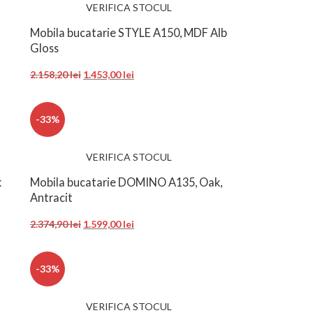
VERIFICA STOCUL
Mobila bucatarie STYLE A150, MDF Alb
Gloss
2.158,20
lei
1.453,00
lei
-33%
VERIFICA STOCUL
k
Mobila bucatarie DOMINO A135, Oak,
Antracit
2.374,90
lei
1.599,00
lei
-33%
VERIFICA STOCUL