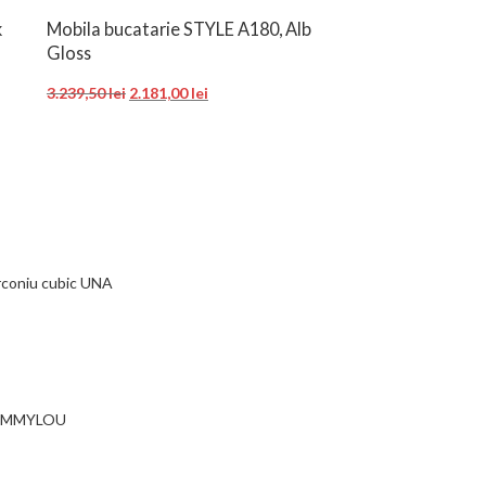
k
Mobila bucatarie STYLE A180, Alb
Gloss
3.239,50
lei
2.181,00
lei
irconiu cubic UNA
i EMMYLOU