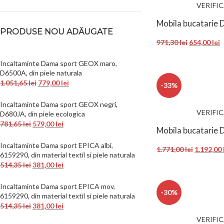
VERIFI
Mobila bucatarie
PRODUSE NOU ADĂUGATE
971,30
lei
654,00
lei
Incaltaminte Dama sport GEOX maro,
D6500A, din piele naturala
1.051,65
lei
779,00
lei
-33%
Incaltaminte Dama sport GEOX negri,
VERIFI
D680JA, din piele ecologica
781,65
lei
579,00
lei
Mobila bucatarie
Incaltaminte Dama sport EPICA albi,
1.771,00
lei
1.192,00
6159290, din material textil si piele naturala
514,35
lei
381,00
lei
Incaltaminte Dama sport EPICA mov,
-30%
6159290, din material textil si piele naturala
514,35
lei
381,00
lei
VERIFI