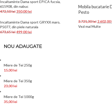
Incaltaminte Dama sport EPICA fucsia,
Mobila bucatarie
615908, din nabuc
472,50
lei
350,00
lei
Pesto
3.721,30
lei
2.602,00
Incaltaminte Dama sport GRYXX maro,
Vezi mai Multe
P5077, din piele naturala
673,65
lei
499,00
lei
NOU ADAUGATE
Miere de Tei 250g
15,00
lei
Miere de Tei 350g
23,00
lei
Miere de Tei 1000g
35,00
lei