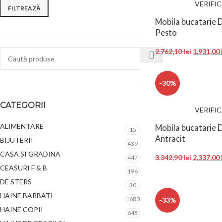
VERIFI
FILTREAZĂ
Mobila bucatarie
Pesto
2.762,10
lei
1.931,00
-30%
CATEGORII
VERIFI
ALIMENTARE
Mobila bucatarie
15
Antracit
BIJUTERII
439
CASA SI GRADINA
3.342,90
lei
2.337,00
447
CEASURI F & B
196
DE STERS
30
HAINE BARBATI
1680
-33%
HAINE COPII
645