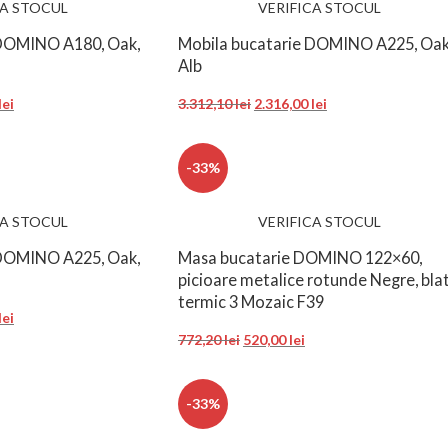
CA STOCUL
VERIFICA STOCUL
 DOMINO A180, Oak,
Mobila bucatarie DOMINO A225, Oak
Alb
lei
3.312,10
lei
2.316,00
lei
-33%
CA STOCUL
VERIFICA STOCUL
 DOMINO A225, Oak,
Masa bucatarie DOMINO 122×60,
picioare metalice rotunde Negre, bla
termic 3 Mozaic F39
lei
772,20
lei
520,00
lei
-33%