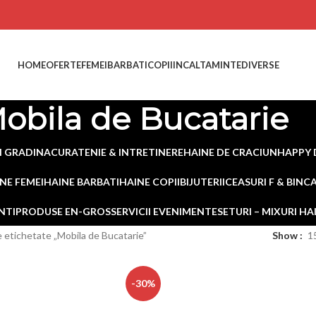
HOME
OFERTE
FEMEI
BARBATI
COPII
INCALTAMINTE
DIVERSE
obila de Bucatarie
I GRADINA
CURATENIE & INTRETINERE
HAINE DE CRACIUN
HAPPY 
NE FEMEI
HAINE BARBATI
HAINE COPII
BIJUTERII
CEASURI F & B
INC
NTI
PRODUSE EN-GROS
SERVICII EVENIMENTE
SETURI – MIXURI H
 etichetate „Mobila de Bucatarie”
Show
1
-30%